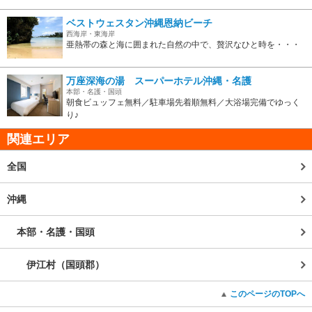
ベストウェスタン沖縄恩納ビーチ
西海岸・東海岸
亜熱帯の森と海に囲まれた自然の中で、贅沢なひと時を・・・
万座深海の湯 スーパーホテル沖縄・名護
本部・名護・国頭
朝食ビュッフェ無料／駐車場先着順無料／大浴場完備でゆっく
り♪
関連エリア
全国
沖縄
本部・名護・国頭
伊江村（国頭郡）
このページのTOPへ