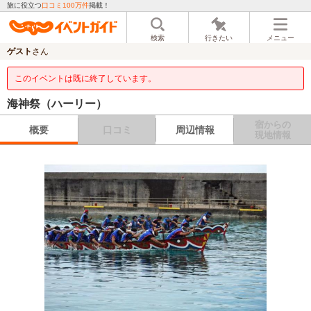
旅に役立つ
口コミ100万件
掲載！
検索
行きたい
メニュー
ゲスト
さん
このイベントは既に終了しています。
海神祭（ハーリー）
宿からの
概要
口コミ
周辺情報
現地情報