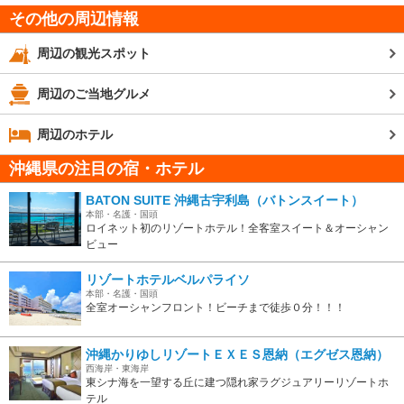
その他の周辺情報
周辺の観光スポット
周辺のご当地グルメ
周辺のホテル
沖縄県の注目の宿・ホテル
BATON SUITE 沖縄古宇利島（バトンスイート）
本部・名護・国頭
ロイネット初のリゾートホテル！全客室スイート＆オーシャン
ビュー
リゾートホテルベルパライソ
本部・名護・国頭
全室オーシャンフロント！ビーチまで徒歩０分！！！
沖縄かりゆしリゾートＥＸＥＳ恩納（エグゼス恩納）
西海岸・東海岸
東シナ海を一望する丘に建つ隠れ家ラグジュアリーリゾートホ
テル