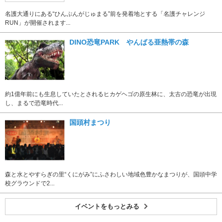
名護大通りにある“ひんぷんがじゅまる”前を発着地とする「名護チャレンジ
RUN」が開催されます...
DINO恐竜PARK やんばる亜熱帯の森
約1億年前にも生息していたとされるヒカゲヘゴの原生林に、太古の恐竜が出現
し、まるで恐竜時代...
国頭村まつり
森と水とやすらぎの里“くにがみ”にふさわしい地域色豊かなまつりが、国頭中学
校グラウンドで2...
イベントをもっとみる