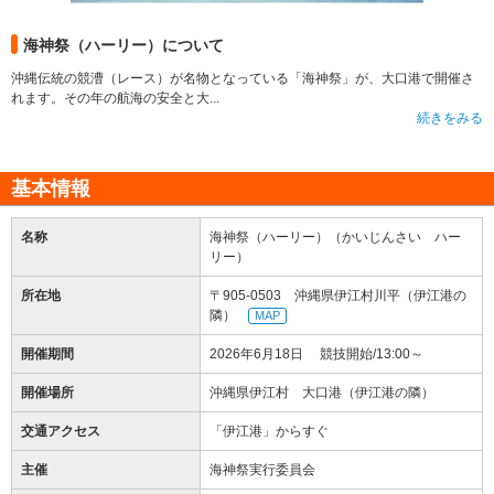
海神祭（ハーリー）について
沖縄伝統の競漕（レース）が名物となっている「海神祭」が、大口港で開催さ
れます。その年の航海の安全と大...
続きをみる
基本情報
名称
海神祭（ハーリー）（かいじんさい ハー
リー）
所在地
〒905-0503 沖縄県伊江村川平（伊江港の
隣）
MAP
開催期間
2026年6月18日 競技開始/13:00～
開催場所
沖縄県伊江村 大口港（伊江港の隣）
交通アクセス
「伊江港」からすぐ
主催
海神祭実行委員会