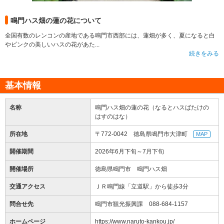
鳴門ハス畑の蓮の花について
全国有数のレンコンの産地である鳴門市西部には、蓮畑が多く、夏になると白
やピンクの美しいハスの花があた...
続きをみる
基本情報
名称
鳴門ハス畑の蓮の花（なるとハスばたけの
はすのはな）
所在地
〒772-0042 徳島県鳴門市大津町
MAP
開催期間
2026年6月下旬～7月下旬
開催場所
徳島県鳴門市 鳴門ハス畑
交通アクセス
ＪＲ鳴門線「立道駅」から徒歩3分
問合せ先
鳴門市観光振興課 088-684-1157
ホームページ
https://www.naruto-kankou.jp/