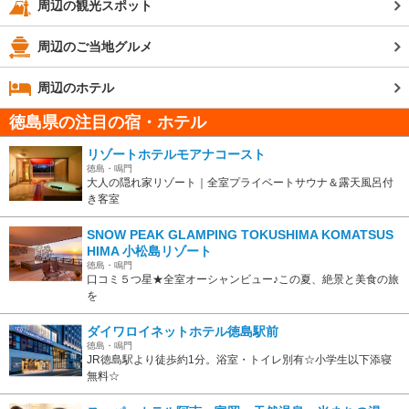
周辺の観光スポット
周辺のご当地グルメ
周辺のホテル
徳島県の注目の宿・ホテル
リゾートホテルモアナコースト
徳島・鳴門
大人の隠れ家リゾート｜全室プライベートサウナ＆露天風呂付
き客室
SNOW PEAK GLAMPING TOKUSHIMA KOMATSUS
HIMA 小松島リゾート
徳島・鳴門
口コミ５つ星★全室オーシャンビュー♪この夏、絶景と美食の旅
を
ダイワロイネットホテル徳島駅前
徳島・鳴門
JR徳島駅より徒歩約1分。浴室・トイレ別有☆小学生以下添寝
無料☆