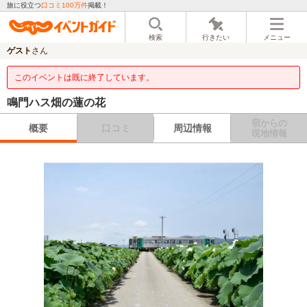
旅に役立つ
口コミ100万件
掲載！
検索
行きたい
メニュー
ゲスト
さん
このイベントは既に終了しています。
鳴門ハス畑の蓮の花
宿からの
概要
口コミ
周辺情報
現地情報