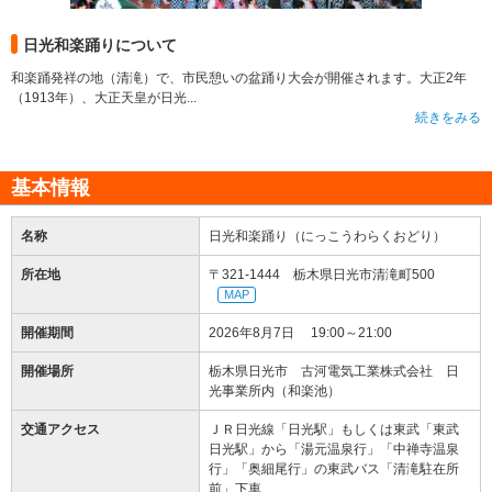
日光和楽踊りについて
和楽踊発祥の地（清滝）で、市民憩いの盆踊り大会が開催されます。大正2年
（1913年）、大正天皇が日光...
続きをみる
基本情報
名称
日光和楽踊り（にっこうわらくおどり）
所在地
〒321-1444 栃木県日光市清滝町500
MAP
開催期間
2026年8月7日 19:00～21:00
開催場所
栃木県日光市 古河電気工業株式会社 日
光事業所内（和楽池）
交通アクセス
ＪＲ日光線「日光駅」もしくは東武「東武
日光駅」から「湯元温泉行」「中禅寺温泉
行」「奥細尾行」の東武バス「清滝駐在所
前」下車