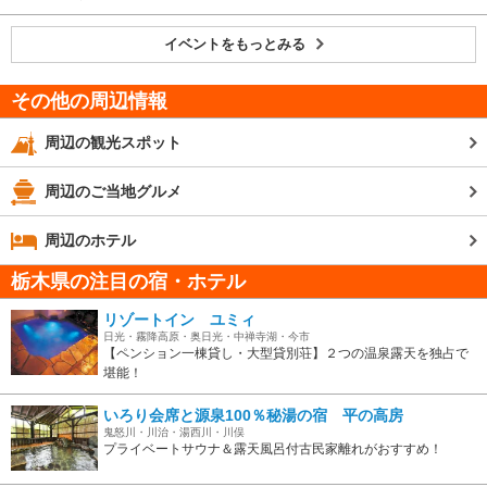
イベントをもっとみる
その他の周辺情報
周辺の観光スポット
周辺のご当地グルメ
周辺のホテル
栃木県の注目の宿・ホテル
リゾートイン ユミィ
日光・霧降高原・奥日光・中禅寺湖・今市
【ペンション一棟貸し・大型貸別荘】２つの温泉露天を独占で
堪能！
いろり会席と源泉100％秘湯の宿 平の高房
鬼怒川・川治・湯西川・川俣
プライベートサウナ＆露天風呂付古民家離れがおすすめ！