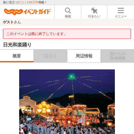
旅に役立つ
口コミ100万件
掲載！
検索
行きたい
メニュー
ゲスト
さん
このイベントは既に終了しています。
日光和楽踊り
宿からの
概要
口コミ
周辺情報
現地情報