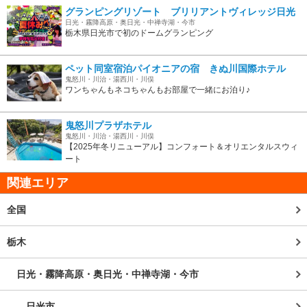
グランピングリゾート ブリリアントヴィレッジ日光
日光・霧降高原・奥日光・中禅寺湖・今市
栃木県日光市で初のドームグランピング
ペット同室宿泊パイオニアの宿 きぬ川国際ホテル
鬼怒川・川治・湯西川・川俣
ワンちゃんもネコちゃんもお部屋で一緒にお泊り♪
鬼怒川プラザホテル
鬼怒川・川治・湯西川・川俣
【2025年冬リニューアル】コンフォート＆オリエンタルスウィ
ート
関連エリア
全国
栃木
日光・霧降高原・奥日光・中禅寺湖・今市
日光市