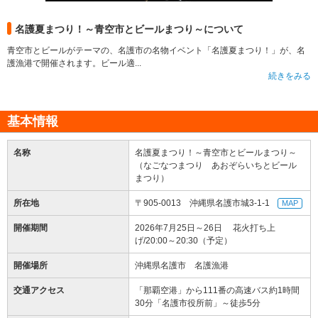
名護夏まつり！～青空市とビールまつり～について
青空市とビールがテーマの、名護市の名物イベント「名護夏まつり！」が、名
護漁港で開催されます。ビール適...
続きをみる
基本情報
名称
名護夏まつり！～青空市とビールまつり～
（なごなつまつり あおぞらいちとビール
まつり）
所在地
〒905-0013 沖縄県名護市城3-1-1
MAP
開催期間
2026年7月25日～26日 花火打ち上
げ/20:00～20:30（予定）
開催場所
沖縄県名護市 名護漁港
交通アクセス
「那覇空港」から111番の高速バス約1時間
30分「名護市役所前」～徒歩5分