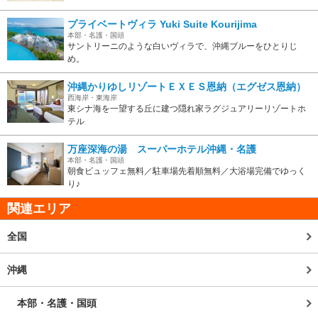
プライベートヴィラ Yuki Suite Kourijima
本部・名護・国頭
サントリーニのような白いヴィラで、沖縄ブルーをひとりじ
め。
沖縄かりゆしリゾートＥＸＥＳ恩納（エグゼス恩納）
西海岸・東海岸
東シナ海を一望する丘に建つ隠れ家ラグジュアリーリゾートホ
テル
万座深海の湯 スーパーホテル沖縄・名護
本部・名護・国頭
朝食ビュッフェ無料／駐車場先着順無料／大浴場完備でゆっく
り♪
関連エリア
全国
沖縄
本部・名護・国頭