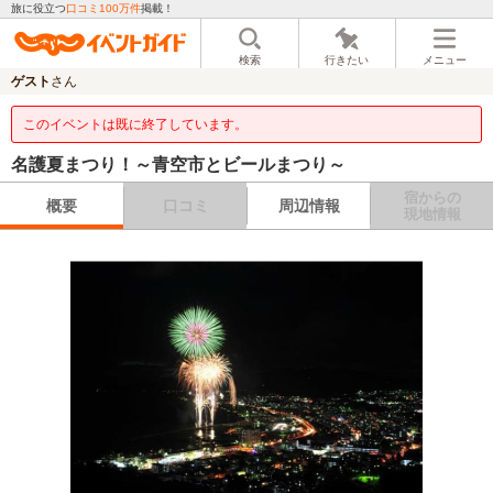
旅に役立つ
口コミ100万件
掲載！
検索
行きたい
メニュー
ゲスト
さん
このイベントは既に終了しています。
名護夏まつり！～青空市とビールまつり～
宿からの
概要
口コミ
周辺情報
現地情報