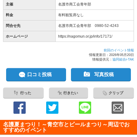
主催
名護市商工会青年部
料金
有料観覧席なし
問合せ先
名護市商工会青年部 0980-52-4243
ホームページ
https://nagomun.or.jp/info/17171/
前回のイベント情報
情報更新日：2026年05月20日
情報提供元：
協同組合i-TAK
口コミ投稿
写真投稿
行った
行きたい
クリップ
名護夏まつり！～青空市とビールまつり～周辺でお
すすめのイベント