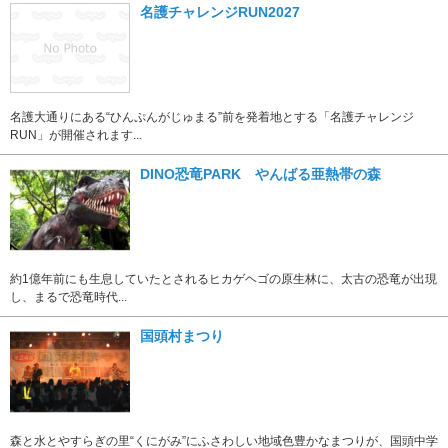
名護チャレンジRUN2027
名護大通りにある“ひんぷんがじゅまる”前を発着地とする「名護チャレンジ
RUN」が開催されます...
DINO恐竜PARK やんばる亜熱帯の森
約1億年前にも生息していたとされるヒカゲヘゴの原生林に、太古の恐竜が出現
し、まるで恐竜時代...
国頭村まつり
森と水とやすらぎの里“くにがみ”にふさわしい地域色豊かなまつりが、国頭中学