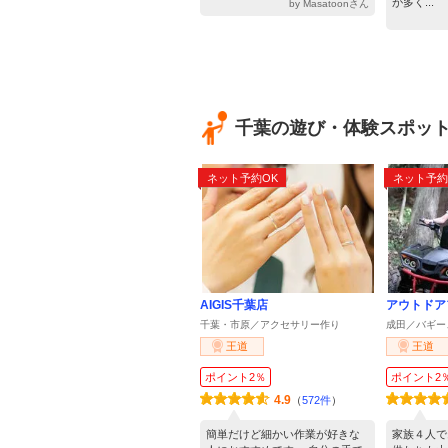
が多く...
by Masatoonさん
千葉の遊び・体験スポッ
ネット予約OK
ネット予約
AIGIS千葉店
アウトドア
千葉・市原／アクセサリー作り
成田／バギー
王道
王道
ポイント2％
ポイント2
4.9
（
572件
）
簡単だけど細かい作業が好きな
家族４人で