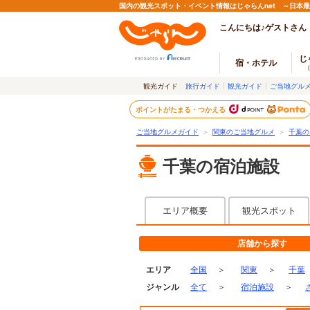
国内の観光スポット・イベント情報はじゃらんnet ～日本
こんにちは♪ゲストさん
じ
宿・ホテル
観光ガイド
旅行ガイド
観光ガイド
ご当地グル
ポイントがたまる・つかえる
ご当地グルメガイド
＞
関東のご当地グルメ
＞
千葉の
千葉の宿泊施設
エリア概要
観光スポット
店舗から探す
エリア
全国
＞
関東
＞
千葉
ジャンル
全て
＞
宿泊施設
＞