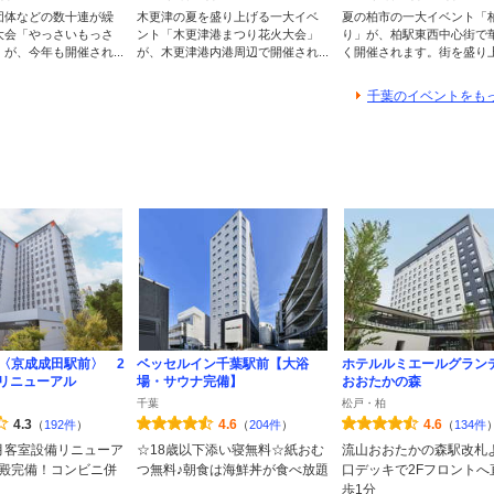
団体などの数十連が繰
木更津の夏を盛り上げる一大イベ
夏の柏市の一大イベント「
大会「やっさいもっさ
ント「木更津港まつり花火大会」
り」が、柏駅東西中心街で
が、今年も開催され...
が、木更津港内港周辺で開催され...
く開催されます。街を盛り上げ
千葉のイベントをも
〈京成成田駅前〉 2
ベッセルイン千葉駅前【大浴
ホテルルミエールグラン
月リニューアル
場・サウナ完備】
おおたかの森
千葉
松戸・柏
4.3
4.6
4.6
（
192件
）
（
204件
）
（
134件
2月客室設備リニューア
☆18歳以下添い寝無料☆紙おむ
流山おおたかの森駅改札
殿完備！コンビニ併
つ無料♪朝食は海鮮丼が食べ放題
口デッキで2Fフロントへ
歩1分