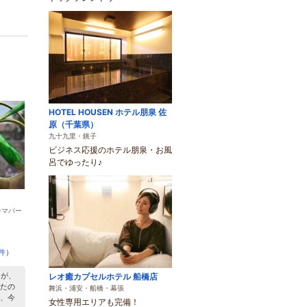
HOTEL HOUSEN ホテル朋泉 佐
原（千葉県）
九十九里・銚子
ビジネス応援のホテル朋泉・お風
呂でゆったり♪
ーマパー
2件
）
たが、
レオ癒カプセルホテル 船橋店
たの
舞浜・浦安・船橋・幕張
、今
女性専用エリアも完備！