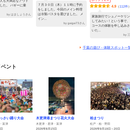
人も大満足なアウト
７月３０日（木）１１時に予約
した。 バギーに乗
4.9
（
112件
をしました。今回のメイン料理
は冷製パスタを選びました。 メ
by はましょうさん
家族旅行でシュノーケリン
イン...
してみたい！という事で、
by gaigai73さん
コースの体験を申し込みさ
いた...
by
千葉の遊び・体験スポット一
イベント
っさい踊り大会
木更津港まつり花火大会
柏まつり
・富津
木更津・君津・富津
松戸・柏・野田
4日
2026年8月15日
2026年9月19日～20日