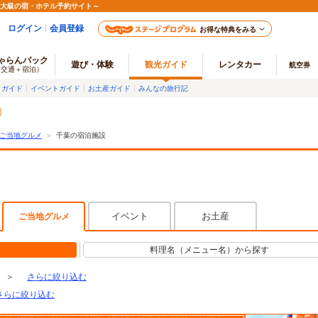
最大級の宿・ホテル予約サイト～
ログイン
会員登録
お得な特典をみる
ゃらんパック
遊び・体験
観光ガイド
レンタカー
航空券
（交通＋宿泊）
メガイド
イベントガイド
お土産ガイド
みんなの旅行記
ご当地グルメ
＞
千葉の宿泊施設
イベント
お土産
ご当地グルメ
料理名（メニュー名）から探す
＞
さらに絞り込む
さらに絞り込む