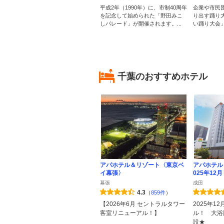
平成2年（1990年）に、市制40周年
企業や市民
を記念して始められた「野田みこ
り出す踊り
しパレード」が開催されます。...
い踊り大会」
千葉のおすすめホテル
アパホテル＆リゾート〈東京ベ
アパホテル
イ幕張〉
025年12
幕張
成田
4.3
（
859件
）
【2026年6月 セントラルタワー
2025年1
客室リニューアル！】
ル！ 大浴
設★