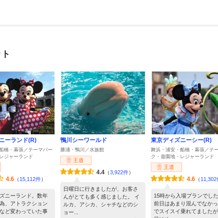
ット
ニーランド(R)
鴨川シーワールド
東京ディズニーシー(R)
船橋・幕張／テーマパー
勝浦・鴨川／水族館
舞浜・浦安・船橋・幕張／テ
レジャーランド
ク・遊園地・レジャーランド
王道
王道
4.4
（
3,922件
）
4.6
4.6
（
15,112件
）
（
11,30
日曜日に行きましたが、お客さ
ズニーランド。数年
15時から入場プランでし
んがとても多く感じました。 イ
為、アトラクション
前日はあまり混んでなかっ
ルカ、アシカ、シャチなどのシ
など変わっていた事
でスイスイ乗れてましたが
ョー...