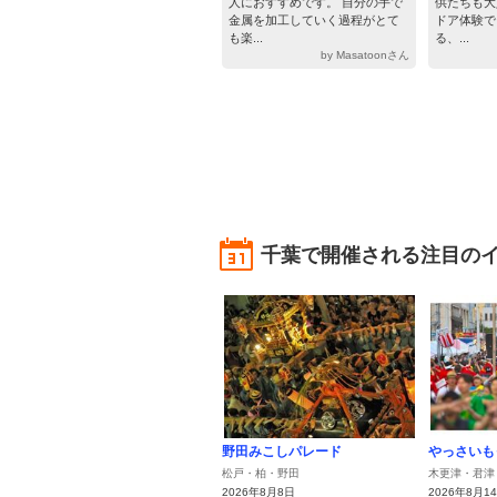
人におすすめです。 自分の手で
供たちも大
金属を加工していく過程がとて
ドア体験で
も楽...
る、...
by Masatoonさん
千葉で開催される注目の
野田みこしパレード
やっさいも
松戸・柏・野田
木更津・君津
2026年8月8日
2026年8月1