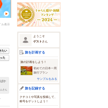
イル表示
ようこそ
ゲスト
さん
旅を計画する
旅の計画をしよう！
初めての日本一周
旅行プラン
サンプルをみる
方ばか
旅を記録する
デムさん
クチコミや写真を投稿して、
。
称号をゲットしよう！