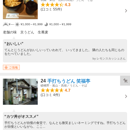
4.3
(口コミ 55件)
¥----
¥1,000～¥1,999
¥1,000～¥1,999
老舗の味 京うどん 生蕎麦
“おいしい”
てんとじうどんがおいしいっていわれて、 いってきました。 隣の人たちも同じもの
をたべていました。
by レモンスカッシュさん
ご当地
24
手打ちうどん 笑福亭
嵯峨野・嵐山・高雄／うどん・そば
4.7
(口コミ 4件)
“カツ丼がオススメ”
手打ちうどんが自慢の食堂で、なんとも微笑ましいネーミングですね。手打ちうどん
が自慢といいながら、ここ...