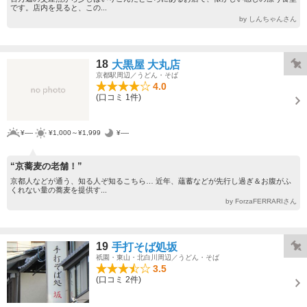
です。店内を見ると、この...
by しんちゃんさん
18
大黒屋 大丸店
京都駅周辺／うどん・そば
4.0
(口コミ 1件)
¥----
¥1,000～¥1,999
¥----
“京蕎麦の老舗！”
京都人などが通う、知る人ぞ知るこちら… 近年、蘊蓄などが先行し過ぎ＆お腹がふ
くれない量の蕎麦を提供す...
by ForzaFERRARIさん
19
手打そば処坂
祇園・東山・北白川周辺／うどん・そば
3.5
(口コミ 2件)