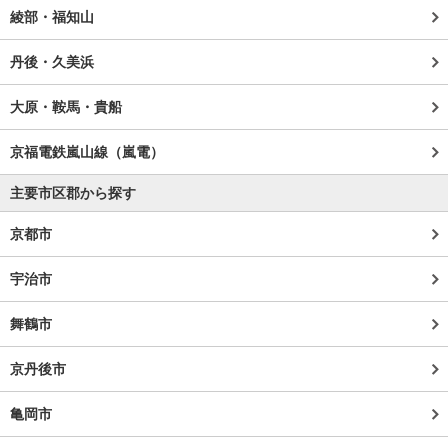
綾部・福知山
丹後・久美浜
大原・鞍馬・貴船
京福電鉄嵐山線（嵐電）
主要市区郡から探す
京都市
宇治市
舞鶴市
京丹後市
亀岡市