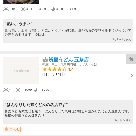
～¥999
¥1,000～¥1,999
¥1,000～¥1,999
“熱い、うまい”
量も満足、出汁も満足、とにかくうどんが饂飩、量があるのでワイルドにがっつけて
身体も温まります。今回は...
by Luckyさん
辨慶うどん 五条店
祇園・東山・北白川周辺／うどん・そば
4.4
(口コミ 15件)
¥----
～¥999
～¥999
“はんなりした京うどんの名店です”
さぬきとも大阪とも違う、はんなりした京料理の出しを生かしたうどん屋さんです。
名物の辨慶うどんは餅入り...
by トシさん
ご当地