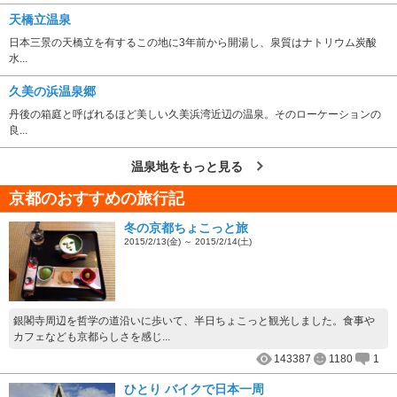
天橋立温泉
日本三景の天橋立を有するこの地に3年前から開湯し、泉質はナトリウム炭酸
水...
久美の浜温泉郷
丹後の箱庭と呼ばれるほど美しい久美浜湾近辺の温泉。そのローケーションの
良...
温泉地をもっと見る
京都のおすすめの旅行記
冬の京都ちょこっと旅
2015/2/13(金) ～ 2015/2/14(土)
銀閣寺周辺を哲学の道沿いに歩いて、半日ちょこっと観光しました。食事や
カフェなども京都らしさを感じ...
143387
1180
1
ひとり バイクで日本一周