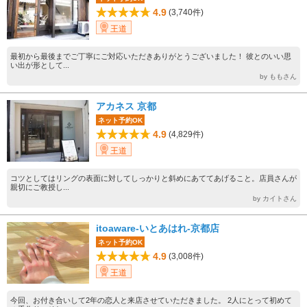
4.9
(3,740件)
王道
最初から最後までご丁寧にご対応いただきありがとうございました！ 彼とのいい思
い出が形として...
by ももさん
アカネス 京都
ネット予約OK
4.9
(4,829件)
王道
コツとしてはリングの表面に対してしっかりと斜めにあててあげること。店員さんが
親切にご教授し...
by カイトさん
itoaware-いとあはれ-京都店
ネット予約OK
4.9
(3,008件)
王道
今回、お付き合いして2年の恋人と来店させていただきました。 2人にとって初めて