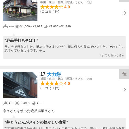
祇園・東山・北白川周辺／うどん・そば
4.0
(口コミ 4件)
¥----
¥1,000～¥1,999
¥1,000～¥1,999
“絶品手打ちそば！”
ランチで行きました。早めに行きましたが、既に何人か並んでいました。それくらい
流行っているようです。手...
by でんちゅうさん
17
大力餅
祇園・東山・北白川周辺／うどん・そば
4.0
(口コミ 1件)
¥----
～¥999
¥----
京うどんを使った絶品湯葉うどん
“丼とうどんがメインの懐かしい食堂”
百万遍の交差点から少しはいりこんだところにあるお店で、懐かしい感じの漂う食堂