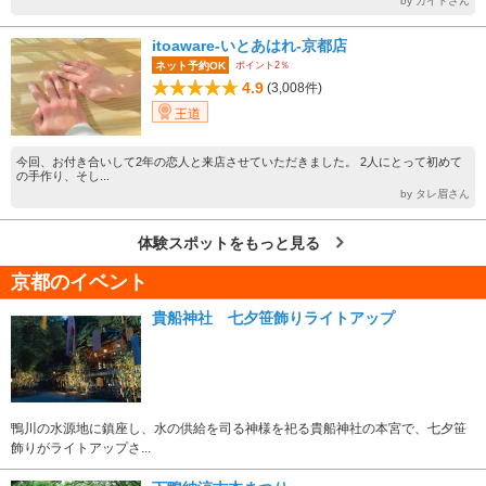
by カイトさん
itoaware-いとあはれ-京都店
ポイント2％
ネット予約OK
4.9
(3,008件)
王道
今回、お付き合いして2年の恋人と来店させていただきました。 2人にとって初めて
の手作り、そし...
by タレ眉さん
体験スポットをもっと見る
京都のイベント
貴船神社 七夕笹飾りライトアップ
鴨川の水源地に鎮座し、水の供給を司る神様を祀る貴船神社の本宮で、七夕笹
飾りがライトアップさ...