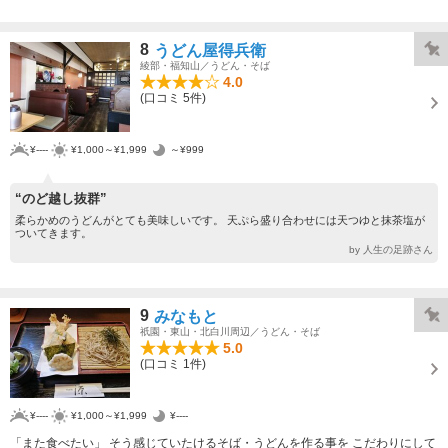
8
うどん屋得兵衛
綾部・福知山／うどん・そば
4.0
(口コミ 5件)
¥----
¥1,000～¥1,999
～¥999
“のど越し抜群”
柔らかめのうどんがとても美味しいです。 天ぷら盛り合わせには天つゆと抹茶塩が
ついてきます。
by 人生の足跡さん
9
みなもと
祇園・東山・北白川周辺／うどん・そば
5.0
(口コミ 1件)
¥----
¥1,000～¥1,999
¥----
「また食べたい」 そう感じていたけるそば・うどんを作る事を こだわりにして