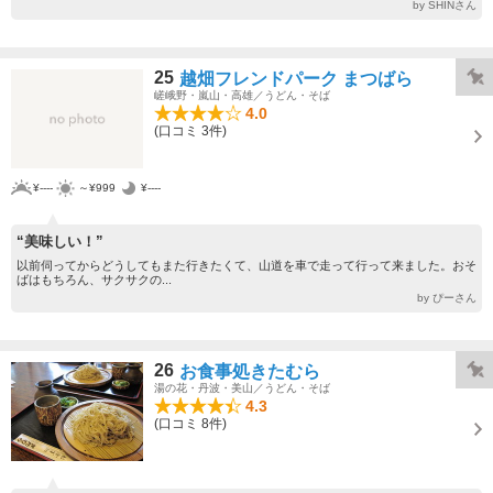
by SHINさん
25
越畑フレンドパーク まつばら
嵯峨野・嵐山・高雄／うどん・そば
4.0
(口コミ 3件)
¥----
～¥999
¥----
“美味しい！”
以前伺ってからどうしてもまた行きたくて、山道を車で走って行って来ました。おそ
ばはもちろん、サクサクの...
by ぴーさん
26
お食事処きたむら
湯の花・丹波・美山／うどん・そば
4.3
(口コミ 8件)