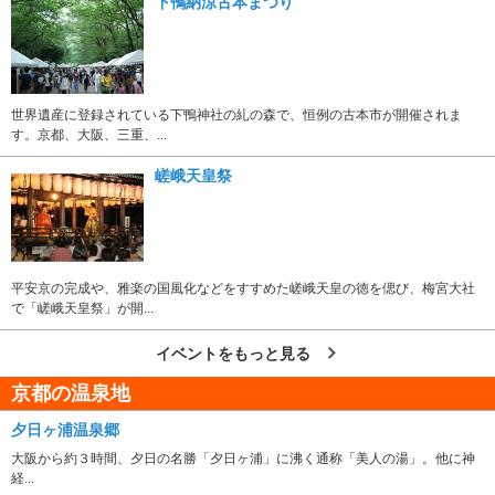
下鴨納涼古本まつり
世界遺産に登録されている下鴨神社の糺の森で、恒例の古本市が開催されま
す。京都、大阪、三重、...
嵯峨天皇祭
平安京の完成や、雅楽の国風化などをすすめた嵯峨天皇の徳を偲び、梅宮大社
で「嵯峨天皇祭」が開...
イベントをもっと見る
京都の温泉地
夕日ヶ浦温泉郷
大阪から約３時間、夕日の名勝「夕日ヶ浦」に沸く通称「美人の湯」。他に神
経...