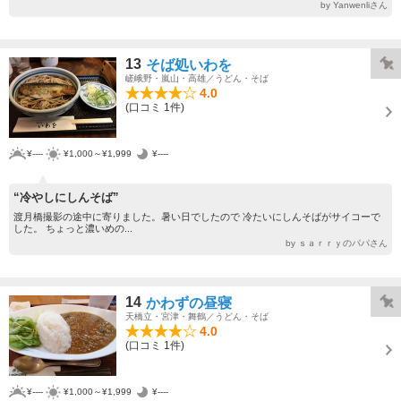
by Yanwenliさん
13
そば処いわを
嵯峨野・嵐山・高雄／うどん・そば
4.0
(口コミ 1件)
¥----
¥1,000～¥1,999
¥----
“冷やしにしんそば”
渡月橋撮影の途中に寄りました。暑い日でしたので 冷たいにしんそばがサイコーで
した。 ちょっと濃いめの...
by ｓａｒｒｙのパパさん
14
かわずの昼寝
天橋立・宮津・舞鶴／うどん・そば
4.0
(口コミ 1件)
¥----
¥1,000～¥1,999
¥----