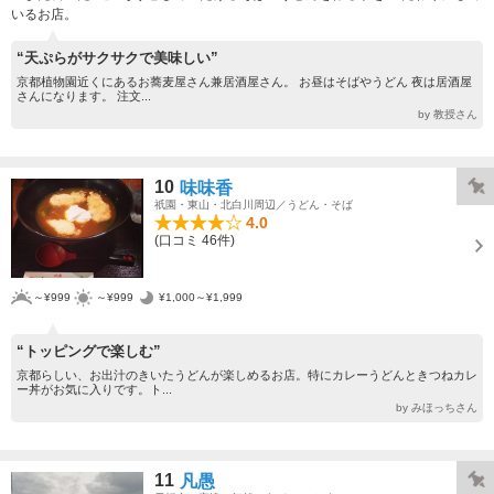
いるお店。
“天ぷらがサクサクで美味しい”
京都植物園近くにあるお蕎麦屋さん兼居酒屋さん。 お昼はそばやうどん 夜は居酒屋
さんになります。 注文...
by 教授さん
10
味味香
祇園・東山・北白川周辺／うどん・そば
4.0
(口コミ 46件)
～¥999
～¥999
¥1,000～¥1,999
“トッピングで楽しむ”
京都らしい、お出汁のきいたうどんが楽しめるお店。特にカレーうどんときつねカレ
ー丼がお気に入りです。ト...
by みほっちさん
11
凡愚