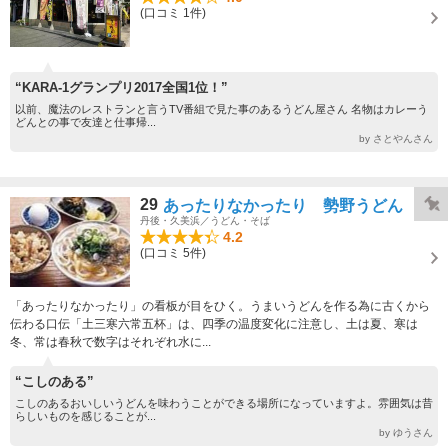
(口コミ 1件)
“KARA-1グランプリ2017全国1位！”
以前、魔法のレストランと言うTV番組で見た事のあるうどん屋さん 名物はカレーう
どんとの事で友達と仕事帰...
by さとやんさん
29
あったりなかったり 勢野うどん
丹後・久美浜／うどん・そば
4.2
(口コミ 5件)
「あったりなかったり」の看板が目をひく。うまいうどんを作る為に古くから
伝わる口伝「土三寒六常五杯」は、四季の温度変化に注意し、土は夏、寒は
冬、常は春秋で数字はそれぞれ水に...
“こしのある”
こしのあるおいしいうどんを味わうことができる場所になっていますよ。雰囲気は昔
らしいものを感じることが...
by ゆうさん