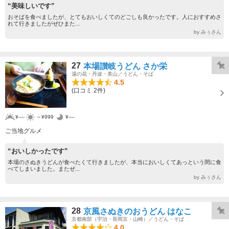
“美味しいです”
おそばを食べましたが、とてもおいしくてのどごしも良かったです。人におすすめさ
れて行きましたがぜひまた...
by みぅさん
27
本場讃岐うどん さか栄
湯の花・丹波・美山／うどん・そば
4.5
(口コミ 2件)
¥----
～¥999
¥----
ご当地グルメ
“おいしかったです”
本場のさぬきうどんが食べたくて行きましたが、本当においしくてあっという間に食
べてしまいました。またぜ...
by みぅさん
28
京風さぬきのおうどん はなこ
京都南部（宇治・長岡京・山崎）／うどん・そば
4.0