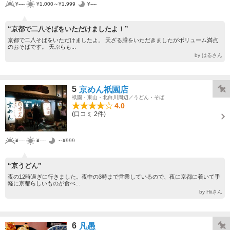
¥----
¥1,000～¥1,999
¥----
“京都で二八そばをいただけましたよ！”
京都で二八そばをいただけましたよ。 天ざる膳をいただきましたがボリューム満点
のおそばです。 天ぷらも...
by はるさん
5
京めん祇園店
祇園・東山・北白川周辺／うどん・そば
4.0
(口コミ 2件)
¥----
¥----
～¥999
“京うどん”
夜の12時過ぎに行きました。夜中の3時まで営業しているので、夜に京都に着いて手
軽に京都らしいものが食べ...
by Hiiさん
6
凡愚