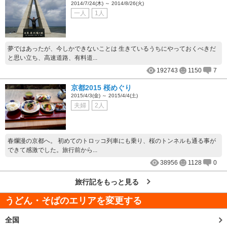
2014/7/24(木) ～ 2014/8/26(火)
一人
1人
夢ではあったが、今しかできないことは 生きているうちにやっておくべきだ
と思い立ち、高速道路、有料道...
192743
1150
7
京都2015 桜めぐり
2015/4/3(金) ～ 2015/4/4(土)
夫婦
2人
春爛漫の京都へ。 初めてのトロッコ列車にも乗り、桜のトンネルも通る事が
できて感激でした。旅行前から...
38956
1128
0
旅行記をもっと見る
うどん・そばのエリアを変更する
全国