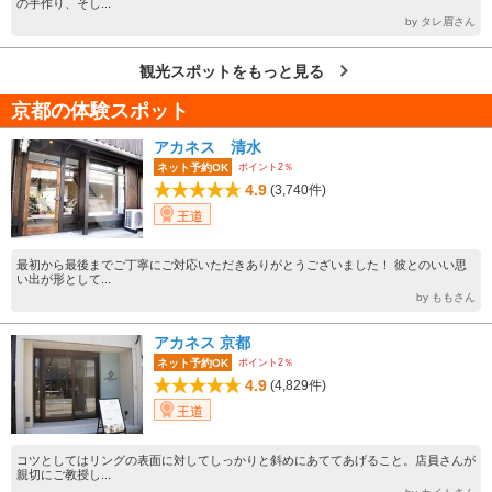
の手作り、そし...
by タレ眉さん
観光スポットをもっと見る
京都の体験スポット
アカネス 清水
ポイント2％
ネット予約OK
4.9
(3,740件)
王道
最初から最後までご丁寧にご対応いただきありがとうございました！ 彼とのいい思
い出が形として...
by ももさん
アカネス 京都
ポイント2％
ネット予約OK
4.9
(4,829件)
王道
コツとしてはリングの表面に対してしっかりと斜めにあててあげること。店員さんが
親切にご教授し...