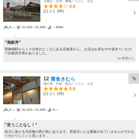
天橋立・宮津・舞鶴／うどん・そば
4.0
(口コミ 3件)
¥----
¥1,000～¥1,999
～¥999
“海鮮丼”
西舞鶴駅から１０分程のところにある定食屋さん。 お店はお昼をやや過ぎていたの
で比較的空席がありました...
by 教授さん
12
蕎食きむら
湯の花・丹波・美山／うどん・そば
5.0
(口コミ 1件)
¥----
¥1,000～¥1,999
¥----
“言うことなし！”
桂川に架かる月読橋の西の袂にあります。府道沿いには看板が出ていませんのでかな
り分かりにくいと思います...