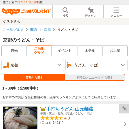
旅に役立つ
口コミ100万件
掲載！
検索
行きたい
メニュー
ゲスト
さん
ご当地グルメ
関西
京都
うどん・そば
京都のうどん・そば
ご当地
観光
イベント
ホテル
お土産
グルメ
京都
うどん・そば
店舗から探す
料理名(メニュー名)から探す
1 - 30件
（全588件中）
おすすめの施設を当社独自の算出基準でランキング形式にしてご紹介しています。
手打ちうどん 山元麺蔵
祇園・東山・北白川周辺／うどん・そば
4.3
(口コミ 141件)