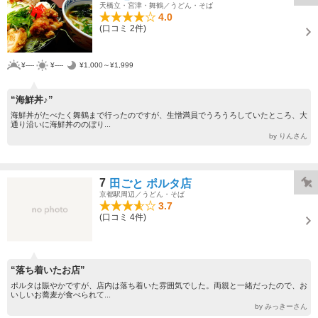
天橋立・宮津・舞鶴／うどん・そば
4.0
(口コミ 2件)
¥----
¥----
¥1,000～¥1,999
“海鮮丼♪”
海鮮丼がたべたく舞鶴まで行ったのですが、生憎満員でうろうろしていたところ、大
通り沿いに海鮮丼ののぼり...
by りんさん
7
田ごと ポルタ店
京都駅周辺／うどん・そば
3.7
(口コミ 4件)
“落ち着いたお店”
ポルタは賑やかですが、店内は落ち着いた雰囲気でした。両親と一緒だったので、お
いしいお蕎麦が食べられて...
by みっきーさん