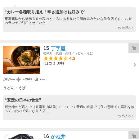
“カレー各種取り揃え！辛さ追加はお好みで”
東舞鶴駅から徒歩３０分程のところにある見た目服飾系みたいな飲食店です。 お昼
のランチで利用させていた...
by 教授さん
15
丁字屋
嵯峨野・嵐山・高雄／うどん・そば
4.3
(口コミ 3件)
¥----
～¥999
¥----
うどん・そば
“安定の日本の食堂”
観光地のど真ん中（嵐電嵐山駅前）にごくごく普通の食堂で（良い意味で）異彩を放
っていたので気になり入店...
by 島人さん
16
かね井