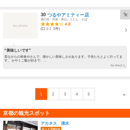
30
つるやアミティー店
湯の花・丹波・美山／うどん・そば
4.0
(口コミ 1件)
“美味しいです”
昔ながらの和食やさんで、懐かしい美味しさがあります。子供たちとよく行ってま
す。 かやくご飯が好きで、...
by rinaさん
1
2
3
4
5
＞
京都の観光スポット
アカネス 清水
ネット予約OK