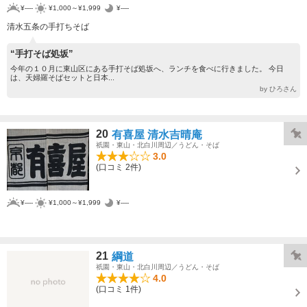
¥----
¥1,000～¥1,999
¥----
清水五条の手打ちそば
“手打そば処坂”
今年の１０月に東山区にある手打そば処坂へ、ランチを食べに行きました。 今日
は、天婦羅そばセットと日本...
by ひろさん
20
有喜屋 清水吉晴庵
祇園・東山・北白川周辺／うどん・そば
3.0
(口コミ 2件)
¥----
¥1,000～¥1,999
¥----
21
綱道
祇園・東山・北白川周辺／うどん・そば
4.0
(口コミ 1件)