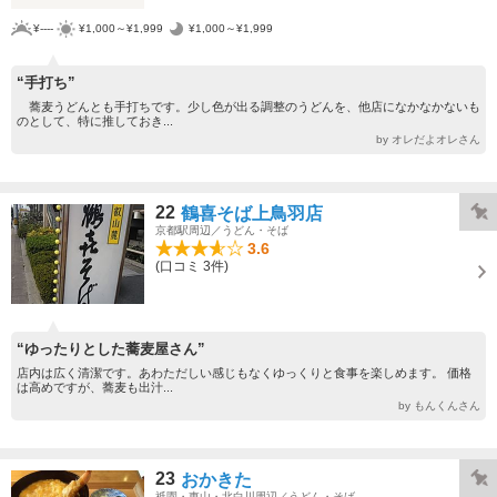
¥----
¥1,000～¥1,999
¥1,000～¥1,999
“手打ち”
蕎麦うどんとも手打ちです。少し色が出る調整のうどんを、他店になかなかないも
のとして、特に推しておき...
by オレだよオレさん
22
鶴喜そば上鳥羽店
京都駅周辺／うどん・そば
3.6
(口コミ 3件)
“ゆったりとした蕎麦屋さん”
店内は広く清潔です。あわただしい感じもなくゆっくりと食事を楽しめます。 価格
は高めですが、蕎麦も出汁...
by もんくんさん
23
おかきた
祇園・東山・北白川周辺／うどん・そば