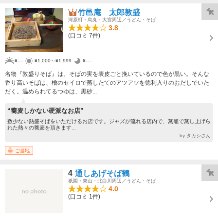
竹邑庵 太郎敦盛
河原町・烏丸・大宮周辺／うどん・そば
3.8
(口コミ 7件)
¥----
¥1,000～¥1,999
¥----
名物『敦盛りそば』は、そばの実を表皮ごと挽いているので色が黒い。そんな
香り高いそばは、檜のセイロで蒸したてのアツアツを徳利入りのおだしでいた
だく。温められてるつゆは、黒砂...
“蕎麦しかない硬派なお店”
数少ない熱盛そばをいただけるお店です。ジャズが流れる店内で、蒸籠で蒸し上げら
れた熱々の蕎麦を頂きます...
by タカシさん
ご当地
4
通しあげそば鶴
祇園・東山・北白川周辺／うどん・そば
4.0
(口コミ 1件)