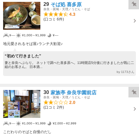
29
そば処 喜多原
奈良・斑鳩・天理／うどん・そば
4.3
(口コミ 6件)
¥----
¥1,000～¥1,999
¥----
地元愛されるそば屋♪ランチ大歓迎♪
“初めて行きました”
妻と奈良へぶらり。 ネットで調べた喜多原へ。11時開店5分後に行きましたが既に二
組のお客さん。 日本酒...
by 1173さん
30
家族亭 奈良学園前店
奈良・斑鳩・天理／うどん・そば
2.0
(口コミ 2件)
¥----
¥1,000～¥1,999
¥2,000～¥2,999
こだわりのそばと自慢のだし