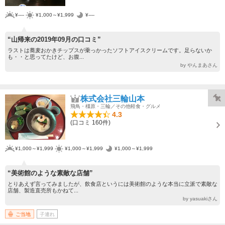
¥----
¥1,000～¥1,999
¥----
“山帰来の2019年09月の口コミ”
ラストは蕎麦おかきチップスが乗っかったソフトアイスクリームです。足らないか
も・・と思ってたけど、お腹...
by やんまあさん
株式会社三輪山本
飛鳥・橿原・三輪／その他軽食・グルメ
4.3
(口コミ 160件)
¥1,000～¥1,999
¥1,000～¥1,999
¥1,000～¥1,999
“美術館のような素敵な店舗”
とりあえず言ってみましたが、飲食店というには美術館のような本当に立派で素敵な
店舗、製造直売所もかねて...
by yasuakiさん
ご当地
子連れ