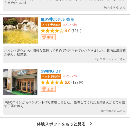
ら自分たちのオ...
by いけいけさん
亀の井ホテル 奈良
ポイント2％
ネット予約OK
4.0
(72件)
王道
ポイント消化もあり気軽な気持ちで初めて利用させていただきました。館内は清潔感
があり、従業員...
by ヤスミンティーさん
SWING BY
ポイント2％
ネット予約OK
5.0
(197件)
王道
1枚のコインからペンダント作り体験しました。 指導してくれたお姉さんがとても親
切丁寧に教え...
by たぬきさんさん
体験スポットをもっと見る