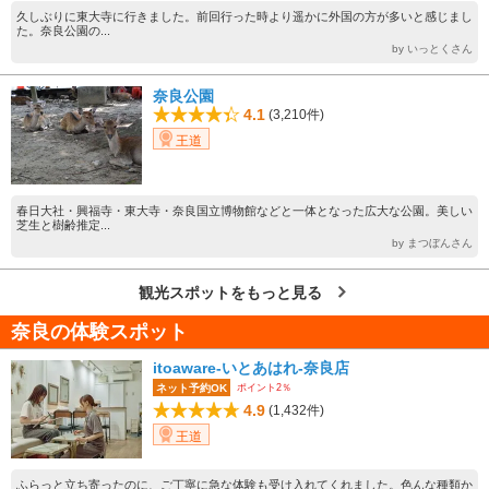
久しぶりに東大寺に行きました。前回行った時より遥かに外国の方が多いと感じまし
た。奈良公園の...
by いっとくさん
奈良公園
4.1
(3,210件)
王道
春日大社・興福寺・東大寺・奈良国立博物館などと一体となった広大な公園。美しい
芝生と樹齢推定...
by まつぼんさん
観光スポットをもっと見る
奈良の体験スポット
itoaware-いとあはれ-奈良店
ポイント2％
ネット予約OK
4.9
(1,432件)
王道
ふらっと立ち寄ったのに、ご丁寧に急な体験も受け入れてくれました。色んな種類か