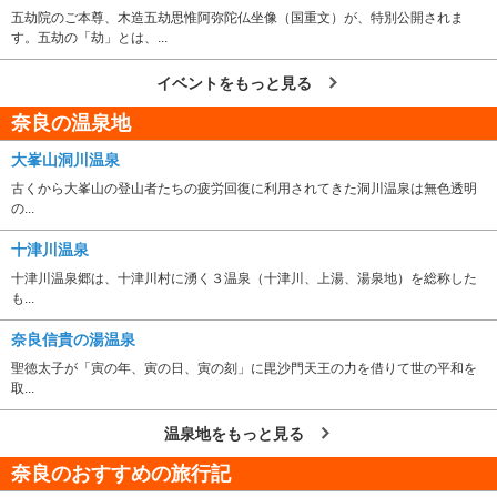
五劫院のご本尊、木造五劫思惟阿弥陀仏坐像（国重文）が、特別公開されま
す。五劫の「劫」とは、...
イベントをもっと見る
奈良の温泉地
大峯山洞川温泉
古くから大峯山の登山者たちの疲労回復に利用されてきた洞川温泉は無色透明
の...
十津川温泉
十津川温泉郷は、十津川村に湧く３温泉（十津川、上湯、湯泉地）を総称した
も...
奈良信貴の湯温泉
聖徳太子が「寅の年、寅の日、寅の刻」に毘沙門天王の力を借りて世の平和を
取...
温泉地をもっと見る
奈良のおすすめの旅行記