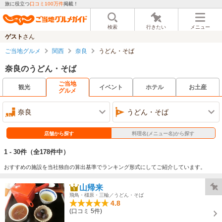
旅に役立つ
口コミ100万件
掲載！
検索
行きたい
メニュー
ゲスト
さん
ご当地グルメ
関西
奈良
うどん・そば
奈良のうどん・そば
ご当地
観光
イベント
ホテル
お土産
グルメ
奈良
うどん・そば
店舗から探す
料理名(メニュー名)から探す
1 - 30件
（全178件中）
おすすめの施設を当社独自の算出基準でランキング形式にしてご紹介しています。
山帰来
飛鳥・橿原・三輪／うどん・そば
4.8
(口コミ 5件)