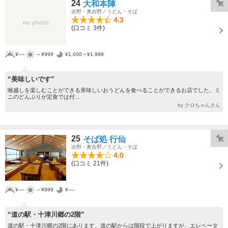
24
大和本陣
吉野・奥吉野／うどん・そば
4.3
(口コミ 3件)
¥----
～¥999
¥1,000～¥1,999
“美味しいです”
喉越しを楽しむことができる美味しいおうどんを食べることができるお店でした。ミ
ニのどんぶりが定食では付...
by クロちゃんさん
25
そば処 行仙
吉野・奥吉野／うどん・そば
4.0
(口コミ 21件)
¥----
～¥999
¥----
“道の駅・十津川郷の2階”
道の駅・十津川郷の2階にあります。道の駅からは階段で上がりますが、エレベータ