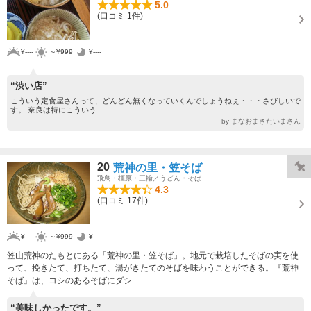
5.0
(口コミ 1件)
¥----
～¥999
¥----
“渋い店”
こういう定食屋さんって、どんどん無くなっていくんでしょうねぇ・・・さびしいで
す。 奈良は特にこういう...
by まなおまさたいまさん
20
荒神の里・笠そば
飛鳥・橿原・三輪／うどん・そば
4.3
(口コミ 17件)
¥----
～¥999
¥----
笠山荒神のたもとにある「荒神の里・笠そば」。地元で栽培したそばの実を使
って、挽きたて、打ちたて、湯がきたてのそばを味わうことができる。『荒神
そば』は、コシのあるそばにダシ...
“美味しかったです。”