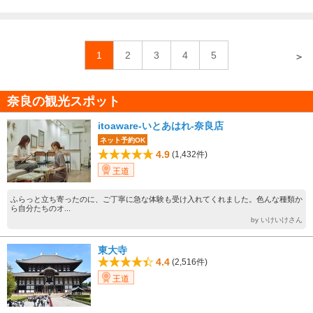
1
2
3
4
5
＞
奈良の観光スポット
itoaware-いとあはれ-奈良店
ネット予約OK
4.9
(1,432件)
王道
ふらっと立ち寄ったのに、ご丁寧に急な体験も受け入れてくれました。色んな種類か
ら自分たちのオ...
by いけいけさん
東大寺
4.4
(2,516件)
王道