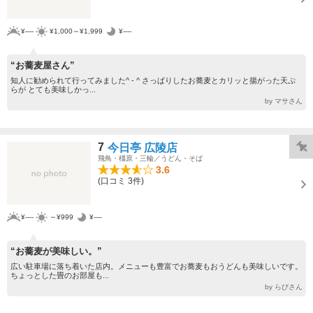
¥----
¥1,000～¥1,999
¥----
“お蕎麦屋さん”
知人に勧められて行ってみました^ - ^ さっぱりしたお蕎麦とカリッと揚がった天ぷ
らが とても美味しかっ...
by マサさん
7
今日亭 広陵店
飛鳥・橿原・三輪／うどん・そば
3.6
(口コミ 3件)
¥----
～¥999
¥----
“お蕎麦が美味しい。”
広い駐車場に落ち着いた店内。メニューも豊富でお蕎麦もおうどんも美味しいです。
ちょっとした畳のお部屋も...
by らびさん