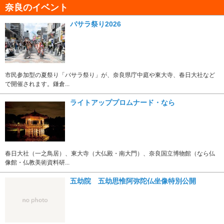
奈良のイベント
バサラ祭り2026
市民参加型の夏祭り「バサラ祭り」が、奈良県庁中庭や東大寺、春日大社など
で開催されます。鎌倉...
ライトアッププロムナード・なら
春日大社（一之鳥居）、東大寺（大仏殿・南大門）、奈良国立博物館（なら仏
像館・仏教美術資料研...
五劫院 五劫思惟阿弥陀仏坐像特別公開