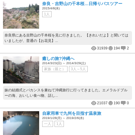
奈良・吉野山の千本桜…日帰りバスツアー
2015/4/8(水)
1人
奈良県にある吉野山の千本桜を見に行きました。 【きれいだよ】と聞いては
いましたが、普通の【お花見】...
31939
194
2
癒しの旅?沖縄へ
2014/3/23(日) ～ 2014/3/29(土)
家族（親と）
3人～5人
妹の結婚式とバカンスを兼ねて沖縄旅行に行ってきました。エメラルドブル
ーの海、おいしい食べ物、話し...
21037
190
0
自家用車で九州を目指す温泉旅
2019/1/28(月) ～ 2019/2/6(水)
一人
1人