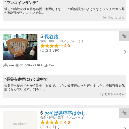
“ワンコインランチ”
近くの病院の検査待ち時間に利用します。この店舗限定のようですがランチのカツ丼
が500円のワンコインで食...
by ひめり。さん
5
長谷路
飛鳥・橿原・三輪／うどん・そば
4.0
(口コミ 3件)
¥----
¥1,000～¥1,999
¥----
“長谷寺参拝に行く途中で”
長谷寺へ徒歩で向かう途中、昼食でこちらの食事処に立ち寄りました。登録有形文化
財になっています。門をく...
by あおちゃんさん
6
おそば処狸亭はやし
奈良・斑鳩・天理／うどん・そば
4.0
(口コミ 1件)