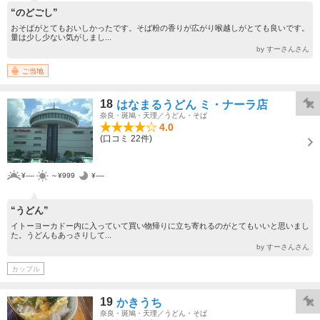
“のどごし”
おそばがとてもおいしかったです。そば粉の香りが広がり喉越しがとても良いです。
量は少し少ない気がしまし...
by すーさんさん
ご当地
18
はなまるうどん ミ・ナーラ店
奈良・斑鳩・天理／うどん・そば
4.0
(口コミ 22件)
¥----
～¥999
¥----
“うどん”
イトーヨーカドー内に入っていて買い物帰りに立ち寄れるのがとてもいいと思いまし
た。うどんもあっさりして...
by すーさんさん
カップル
19
かきうち
奈良・斑鳩・天理／うどん・そば