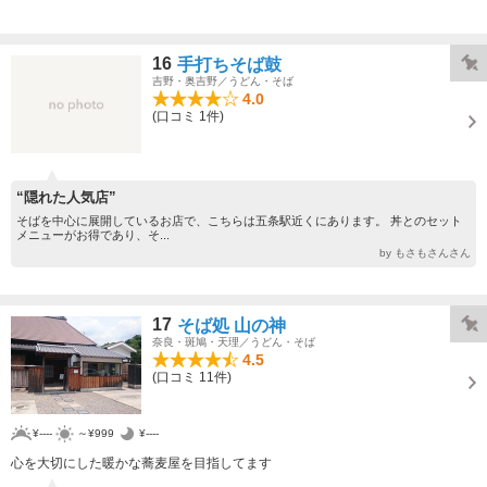
16
手打ちそば鼓
吉野・奥吉野／うどん・そば
4.0
(口コミ 1件)
“隠れた人気店”
そばを中心に展開しているお店で、こちらは五条駅近くにあります。 丼とのセット
メニューがお得であり、そ...
by もさもさんさん
17
そば処 山の神
奈良・斑鳩・天理／うどん・そば
4.5
(口コミ 11件)
¥----
～¥999
¥----
心を大切にした暖かな蕎麦屋を目指してます