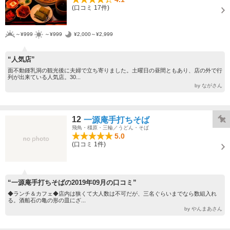
(口コミ 17件)
～¥999
～¥999
¥2,000～¥2,999
“人気店”
面不動鍾乳洞の観光後に夫婦で立ち寄りました。土曜日の昼間ともあり、店の外で行
列が出来ている人気店。30...
by ながさん
12
一源庵手打ちそば
飛鳥・橿原・三輪／うどん・そば
5.0
(口コミ 1件)
“一源庵手打ちそばの2019年09月の口コミ”
◆ランチ＆カフェ◆店内は狭くて大人数は不可だが、三名ぐらいまでなら数組入れ
る。酒船石の亀の形の皿にざ...
by やんまあさん