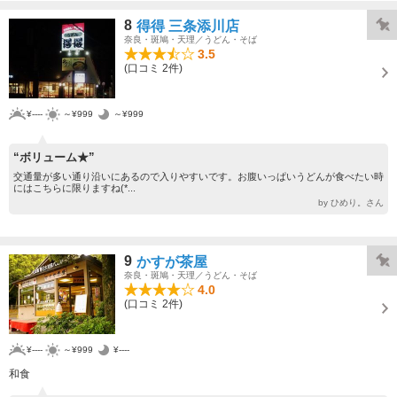
8
得得 三条添川店
奈良・斑鳩・天理／うどん・そば
3.5
(口コミ 2件)
¥----
～¥999
～¥999
“ボリューム★”
交通量が多い通り沿いにあるので入りやすいです。お腹いっぱいうどんが食べたい時
にはこちらに限りますね(*...
by ひめり。さん
9
かすが茶屋
奈良・斑鳩・天理／うどん・そば
4.0
(口コミ 2件)
¥----
～¥999
¥----
和食