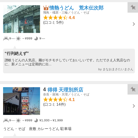
情熱うどん 荒木伝次郎
飛鳥・橿原・三輪／うどん・そば
4.4
(口コミ 5件)
¥----
～¥999
¥----
“行列絶えず”
讃岐うどんの人気店。麺がモチモチしていておいしいです。ただでさえ人気店なの
に、新メニューは定期的に出...
by まなおまさたいまさん
4
得得 天理別所店
奈良・斑鳩・天理／うどん・そば
4.1
(口コミ 14件)
¥----
～¥999
¥1,000～¥1,999
うどん・そば 座敷 カレーうどん 駐車場