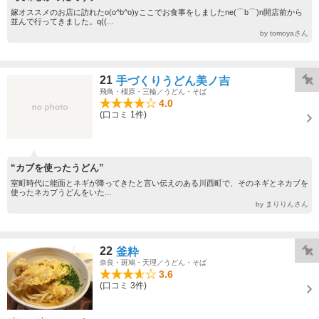
嫁オススメのお店に訪れたo(o^b^o)yここでお食事をしましたne(⌒b⌒)n開店前から
並んで行ってきました。q((...
by tomoyaさん
21
手づくりうどん美ノ吉
飛鳥・橿原・三輪／うどん・そば
4.0
(口コミ 1件)
“カブを使ったうどん”
室町時代に能面とネギが降ってきたと言い伝えのある川西町で、そのネギとネカブを
使ったネカブうどんをいた...
by まりりんさん
22
釜粋
奈良・斑鳩・天理／うどん・そば
3.6
(口コミ 3件)