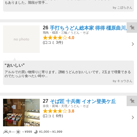
もありました。階段が苦手...
by こぼらさん
26
手打ちうどん総本家 得得 橿原曲川店
飛鳥・橿原・三輪／うどん・そば
4.0
(口コミ 3件)
“おいしい”
アルルでの買い物帰りに寄ります。讃岐うどんがおいしいです。2玉まで増量できる
のでたっぷり食べたい時や...
by キョウさん
27
そば匠 十兵衛 イオン登美ケ丘
奈良・斑鳩・天理／うどん・そば
3.8
(口コミ 6件)
¥----
～¥999
¥1,000～¥1,999