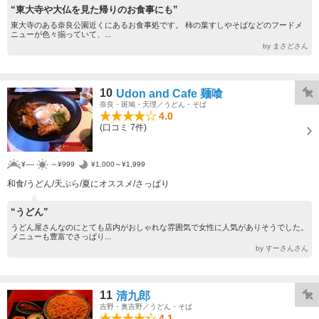
“東大寺や大仏を見た帰りのお食事にも”
東大寺のある奈良公園近くにあるお食事処です。 柿の葉すしやそばなどのフードメ
ニューが色々揃っていて、...
by まさどさん
10
Udon and Cafe 麺喰
奈良・斑鳩・天理／うどん・そば
4.0
(口コミ 7件)
¥----
～¥999
¥1,000～¥1,999
和食/うどん/天ぷら/夏にオススメ/さっぱり
“うどん”
うどん屋さんなのにとても店内がおしゃれな雰囲気で女性に人気がありそうでした。
メニューも豊富でさっぱり...
by すーさんさん
11
清九郎
吉野・奥吉野／うどん・そば
4.1