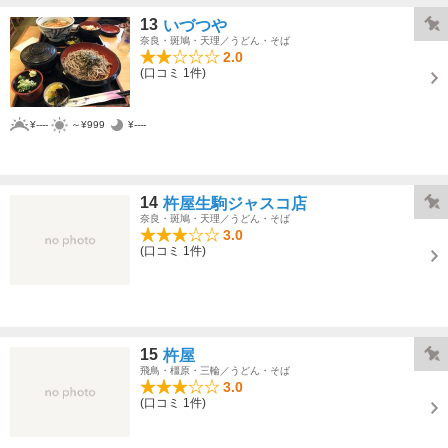
13
いづつや
奈良・斑鳩・天理／うどん・そば
2.0
(口コミ 1件)
¥----
～¥999
¥----
14
杵屋生駒ジャスコ店
奈良・斑鳩・天理／うどん・そば
3.0
(口コミ 1件)
15
杵屋
飛鳥・橿原・三輪／うどん・そば
3.0
(口コミ 1件)