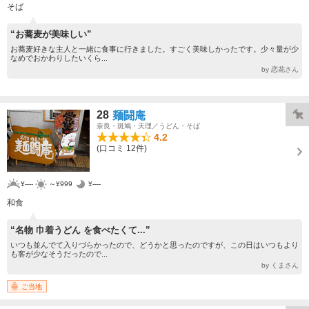
そば
“お蕎麦が美味しい”
お蕎麦好きな主人と一緒に食事に行きました。すごく美味しかったです。少々量が少
なめでおかわりしたいくら...
by 恋花さん
28
麺闘庵
奈良・斑鳩・天理／うどん・そば
4.2
(口コミ 12件)
¥----
～¥999
¥----
和食
“名物 巾着うどん を食べたくて...”
いつも並んでて入りづらかったので、どうかと思ったのですが、この日はいつもより
も客が少なそうだったので...
by くまさん
ご当地