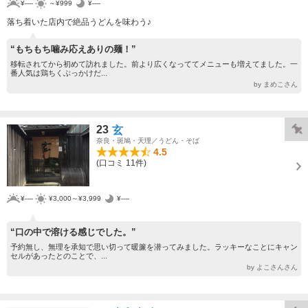
¥----
～¥999
¥----
落ち着いた店内で絶品うどんを味わう♪
“もちもち噛み応えありの麺！”
移転されてから初めて訪れました。前より広くなっててメニューも増えてました。一
番人気は鶏ちくぶっかけだ...
by まめこさん
23
玄
奈良・斑鳩・天理／うどん・そば
4.5
(口コミ 11件)
¥----
¥3,000～¥3,999
¥----
“口の中で溶ける感じでした。”
予約無し、無理を承知で思い切って暖簾を潜ってみました。ラッキーなことにキャン
セルがあったとのことで、...
by よこさんさん