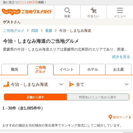
旅に役立つ
口コミ100万件
掲載！
検索
行きたい
メニュー
ゲスト
さん
ご当地グルメ
四国
愛媛
今治・しまなみ海道
今治・しまなみ海道のご当地グルメ
愛媛県の今治・しまなみ海道エリアは愛媛県の北東部のエリアであり、西瀬戸自動車道こと「しまなみ海道」が島々を結んでいるエリアだ。また、港が多いため、フェリーでこのエリアへのアクセスも可能だ。このエリアのグルメは漁港があるため魚介類を楽しむことができ、鯛料理が有名だ。また、魚介類以外のグルメも豊富であり、「今治焼き」という鉄板を使った鶏料理、「焼豚卵飯」というチャーシューを使った飯料理もおすすめ。
続きを見る
ご当地
観光
イベント
ホテル
お土産
グルメ
今治・しまなみ海道
全て
店舗から探す
料理名(メニュー名)から探す
1 - 30件
（全1,085件中）
観光マップ
おすすめの施設を当社独自の算出基準でランキング形式にしてご紹介しています。