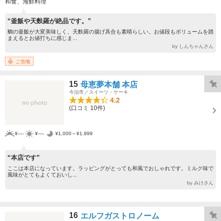
和食、海鮮料理
“釜飯や天麩羅が絶品です。”
鯛の釜飯が大変美味しく、天麩羅の揚げ具合も素晴らしい。お値段もボリュームを踏
まえるとお値打ちに感じま...
by しんちゃんさん
ご当地
15
母恵夢本舗 本店
今治市／スイーツ・ケーキ
4.2
(口コミ 10件)
¥----
¥----
¥1,000～¥1,999
“本店です”
ここは本店になっています。ラッピングがとっても和風でおしゃれです。ミルク味で
風味がとてもよくておいし...
by みけさん
16
エルフガストロノーム