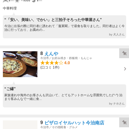
¥----
～¥999
¥----
中華料理
“「安い、美味い、でかい」と三拍子そろった中華屋さん”
今治に出張の際に同行者に誘われて「蓬莱閣」で昼食を取りました。同行者はよく今
治に行っており、お薦めの...
by 犬人さん
8
えんや
今治市／お好み焼き・鉄板焼・もんじゃ
4.0
(口コミ 1件)
“ご縁”
家族連れや海外のお客さんも沢山いて、とてもアットホームな雰囲気でした(^-^) 泊
まり客みんなで一緒に食...
by ナホさん
9
ピザロイヤルハット今治南店
今治市／その他軽食・グルメ