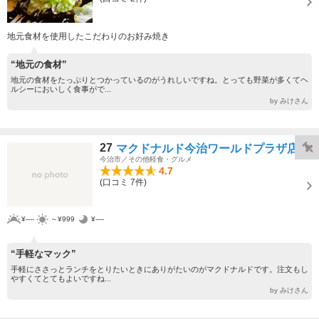
地元食材を使用したこだわりのお好み焼き
“地元の食材”
地元の食材をたっぷりとつかっているのがうれしいですね。とっても野菜が多くてヘ
ルシーにおいしく食事がで...
by みけさん
27
マクドナルド今治ワールドプラザ店
今治市／その他軽食・グルメ
4.7
(口コミ 7件)
¥----
～¥999
¥----
“手軽なマック”
手軽にささっとランチをとりたいときにありがたいのがマクドナルドです。注文もし
やすくてとてもよいですね...
by みけさん