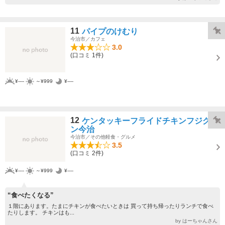
11
パイプのけむり
今治市／カフェ
3.0
(口コミ 1件)
¥----
～¥999
¥----
12
ケンタッキーフライドチキンフジグラ
ン今治
今治市／その他軽食・グルメ
3.5
(口コミ 2件)
¥----
～¥999
¥----
“食べたくなる”
１階にあります。たまにチキンが食べたいときは 買って持ち帰ったりランチで食べ
たりします。 チキンはも...
by はーちゃんさん