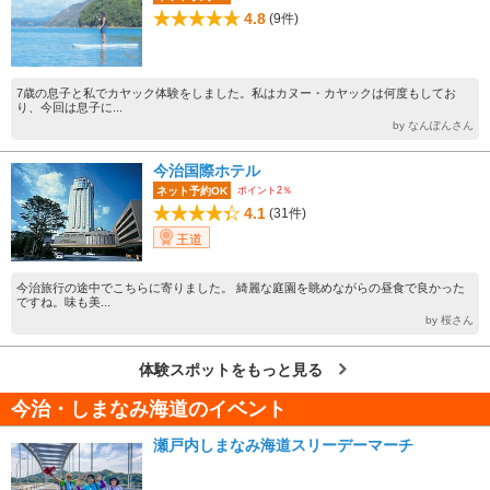
4.8
(9件)
7歳の息子と私でカヤック体験をしました。私はカヌー・カヤックは何度もしてお
り、今回は息子に...
by なんぽんさん
今治国際ホテル
ポイント2％
ネット予約OK
4.1
(31件)
王道
今治旅行の途中でこちらに寄りました。 綺麗な庭園を眺めながらの昼食で良かった
ですね。味も美...
by 桜さん
体験スポットをもっと見る
今治・しまなみ海道のイベント
瀬戸内しまなみ海道スリーデーマーチ