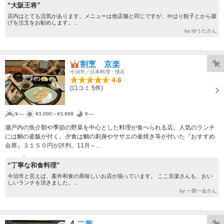
“大阪王将”
店内はとても活気があります。メニューは他店舗と同じですが、やはり餃子とから揚
げを注文をお勧めします。...
by ゆうたさん
割烹 京楽
今治市／日本料理・懐石
4.6
(口コミ 5件)
¥----
¥3,000～¥3,999
¥----
瀬戸内の魚介類や季節の野菜を中心とした料理が食べられる店。人気のランチ
には鯛の釜飯が付く。夕食は鯛の刺身やサザエの壷焼き等が付いた『おすすめ
会席』３１５０円が評判。11月～...
“丁寧な和食料理”
今治市と言えば、案外和食の美味しいお店が揃っています。 ここ京楽さんも、おい
しいランチを頂きました。...
by 一期一会さん
4