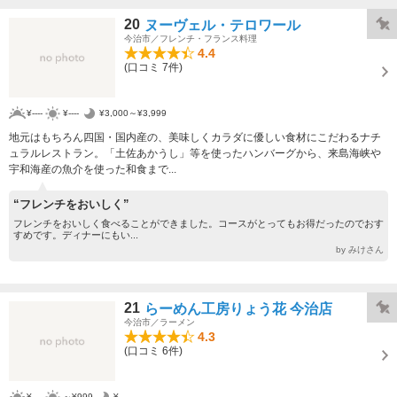
20
ヌーヴェル・テロワール
今治市／フレンチ・フランス料理
4.4
(口コミ 7件)
¥----
¥----
¥3,000～¥3,999
地元はもちろん四国・国内産の、美味しくカラダに優しい食材にこだわるナチ
ュラルレストラン。「土佐あかうし」等を使ったハンバーグから、来島海峡や
宇和海産の魚介を使った和食まで...
“フレンチをおいしく”
フレンチをおいしく食べることができました。コースがとってもお得だったのでおす
すめです。ディナーにもい...
by みけさん
21
らーめん工房りょう花 今治店
今治市／ラーメン
4.3
(口コミ 6件)
¥----
～¥999
¥----