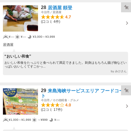
28
居酒屋 頼登
今治市／居酒屋
4.7
(口コミ 4件)
¥----
¥----
¥3,000～¥3,999
居酒屋
“おいしい和食”
おいしい和食をたっぷりと食べられて満足できました。刺身はもちろん揚げ物などい
っぱいおいしくてすごかっ...
by みけさん
29
来島海峡サービスエリア フードコー
ト
今治市／その他軽食・グルメ
4.0
(口コミ 17件)
¥1,000～¥1,999
～¥999
¥----