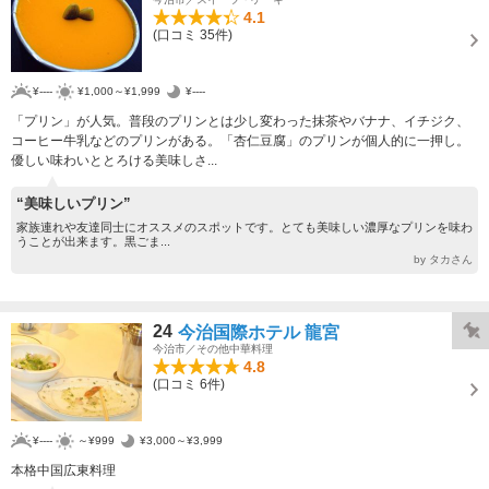
4.1
(口コミ 35件)
¥----
¥1,000～¥1,999
¥----
「プリン」が人気。普段のプリンとは少し変わった抹茶やバナナ、イチジク、
コーヒー牛乳などのプリンがある。「杏仁豆腐」のプリンが個人的に一押し。
優しい味わいととろける美味しさ...
“美味しいプリン”
家族連れや友達同士にオススメのスポットです。とても美味しい濃厚なプリンを味わ
うことが出来ます。黒ごま...
by タカさん
24
今治国際ホテル 龍宮
今治市／その他中華料理
4.8
(口コミ 6件)
¥----
～¥999
¥3,000～¥3,999
本格中国広東料理