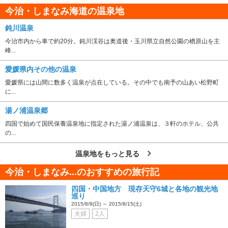
今治・しまなみ海道の温泉地
鈍川温泉
今治市内から車で約20分。鈍川渓谷は奥道後・玉川県立自然公園の楢原山を主
峰...
愛媛県内その他の温泉
愛媛県には山間に数多く温泉が点在している。その中でも南予の山あい松野町
に...
湯ノ浦温泉郷
四国で始めて国民保養温泉地に指定された湯ノ浦温泉は、３軒のホテル、公共
の...
温泉地をもっと見る
今治・しまなみ...のおすすめの旅行記
四国・中国地方 現存天守6城と各地の観光地
巡り
2015/8/9(日) ～ 2015/8/15(土)
夫婦
2人