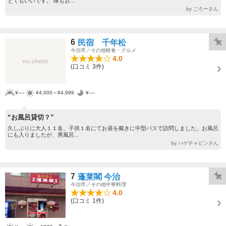
とてもいいです。 味もお...
by ごろーさん
6
民宿 千年松
今治市／その他軽食・グルメ
4.0
(口コミ 3件)
¥----
¥4,000～¥4,999
¥----
“お風呂貸切？”
久しぶりに大人１１名、子供１名にてお昼を戴きに中型バスで訪問しました。お風呂
にも入りましたが、男風呂...
by ハゲチャビンさん
7
蓬莱閣 今治
今治市／その他中華料理
4.0
(口コミ 1件)