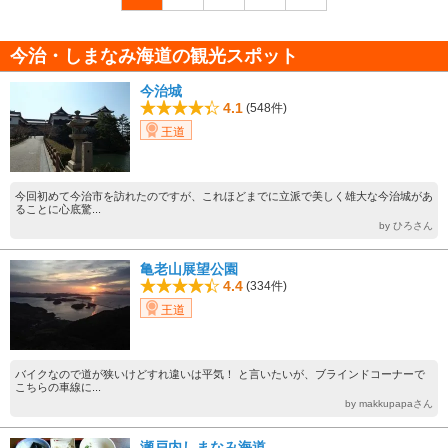
今治・しまなみ海道の観光スポット
今治城
4.1
(548件)
王道
今回初めて今治市を訪れたのですが、これほどまでに立派で美しく雄大な今治城があ
ることに心底驚...
by ひろさん
亀老山展望公園
4.4
(334件)
王道
バイクなので道が狭いけどすれ違いは平気！ と言いたいが、ブラインドコーナーで
こちらの車線に...
by makkupapaさん
瀬戸内しまなみ海道