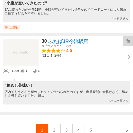
“小腹が空いてきたので”
SAに寄ったのが午前11時、小腹が空いてきたし折角なのでフードコートにより家族
全員でうどんをすすりました...
by あきさん
ご当地
30
ふたばJR今治駅店
今治市／うどん・そば
4.0
(口コミ 2件)
～¥999
¥----
¥----
“鯛めし美味い！”
店内でもうどんと鯛めしセットで食べられたのですが、出発時間に余裕がなく、鯛め
し弁当を買いました。 ほ...
by ぷー猫さん
1
2
3
4
5
＞