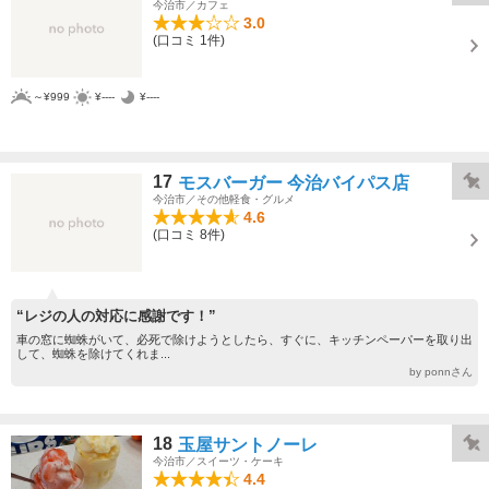
今治市／カフェ
3.0
(口コミ 1件)
～¥999
¥----
¥----
17
モスバーガー 今治バイパス店
今治市／その他軽食・グルメ
4.6
(口コミ 8件)
“レジの人の対応に感謝です！”
車の窓に蜘蛛がいて、必死で除けようとしたら、すぐに、キッチンペーパーを取り出
して、蜘蛛を除けてくれま...
by ponnさん
18
玉屋サントノーレ
今治市／スイーツ・ケーキ
4.4