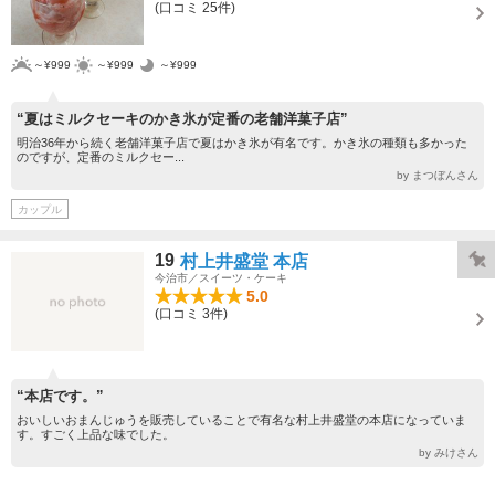
(口コミ 25件)
～¥999
～¥999
～¥999
“夏はミルクセーキのかき氷が定番の老舗洋菓子店”
明治36年から続く老舗洋菓子店で夏はかき氷が有名です。かき氷の種類も多かった
のですが、定番のミルクセー...
by まつぼんさん
カップル
19
村上井盛堂 本店
今治市／スイーツ・ケーキ
5.0
(口コミ 3件)
“本店です。”
おいしいおまんじゅうを販売していることで有名な村上井盛堂の本店になっていま
す。すごく上品な味でした。
by みけさん