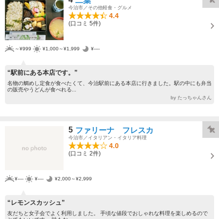
二葉
今治市／その他軽食・グルメ
4.4
(口コミ 5件)
～¥999
¥1,000～¥1,999
¥----
“駅前にある本店です。”
名物の鯛めし定食が食べたくて、今治駅前にある本店に行きました。駅の中にも弁当
の販売やうどんが食べれる...
by たっちゃんさん
5
ファリーナ フレスカ
今治市／イタリアン・イタリア料理
4.0
(口コミ 2件)
¥----
¥----
¥2,000～¥2,999
“レモンスカッシュ”
友だちと女子会でよく利用しました。 手頃な値段でおしゃれな料理を楽しめるので