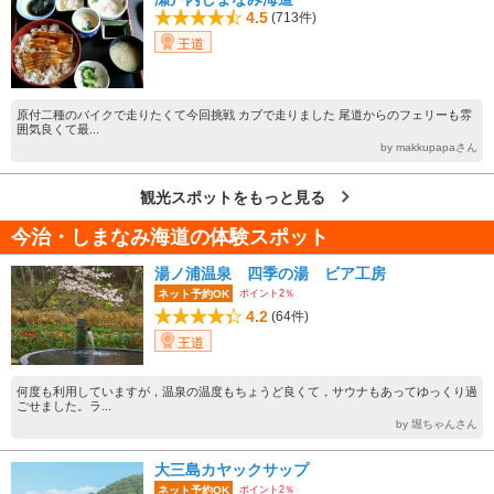
4.5
(713件)
王道
原付二種のバイクで走りたくて今回挑戦 カブで走りました 尾道からのフェリーも雰
囲気良くて最...
by makkupapaさん
観光スポットをもっと見る
今治・しまなみ海道の体験スポット
湯ノ浦温泉 四季の湯 ビア工房
ポイント2％
ネット予約OK
4.2
(64件)
王道
何度も利用していますが，温泉の温度もちょうど良くて，サウナもあってゆっくり過
ごせました。ラ...
by 堀ちゃんさん
大三島カヤックサップ
ポイント2％
ネット予約OK