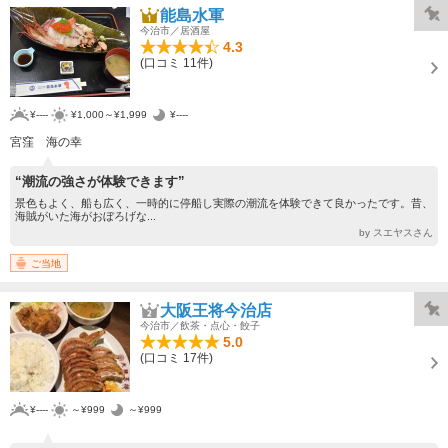
能島水軍
今治市／居酒屋
4.3
(口コミ 11件)
¥----
¥1,000～¥1,999
¥----
宮窪 海の幸
“潮流の強さが体験できます”
景色もよく、船も広く、一時的に停船し実際の潮流を体験できて良かったです。昔、
海賊がいた海がおぼろげな...
by スエヤスさん
ご当地
大阪王将今治店
今治市／飲茶・点心・餃子
5.0
(口コミ 17件)
¥----
～¥999
～¥999