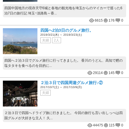
四国中国地方の現存天守6城と各地の観光地を埼玉からのマイカーで巡った6
泊7日の旅行記 埼玉~淡路島～香...
6615
176
0
四国へ2泊3日のグルメ旅行。
2019/3/21(木) ～ 2019/3/23(土)
夫婦
2人
四国へ２泊３日でグルメ旅行に行ってきました。 香川のうどん、高知で鰹の
塩タタキを食べるのを目的に...
29114
145
0
２泊３日で四国周遊グルメ旅行♪②
2017/10/7(土) ～ 2017/10/9(月)
夫婦
２泊３日で四国へドライブ旅に行きました。 今回の旅行も言い出しっぺは四
国グルメが大好きな主人！ 久...
44475
115
0