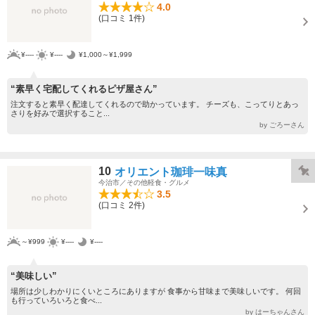
4.0
(口コミ 1件)
¥----
¥----
¥1,000～¥1,999
“素早く宅配してくれるピザ屋さん”
注文すると素早く配達してくれるので助かっています。 チーズも、こってりとあっ
さりを好みで選択すること...
by ごろーさん
10
オリエント珈琲一味真
今治市／その他軽食・グルメ
3.5
(口コミ 2件)
～¥999
¥----
¥----
“美味しい”
場所は少しわかりにくいところにありますが 食事から甘味まで美味しいです。 何回
も行っていろいろと食べ...
by はーちゃんさん