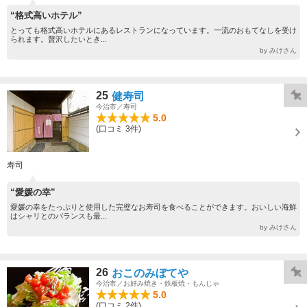
“格式高いホテル”
とっても格式高いホテルにあるレストランになっています。一流のおもてなしを受け
られます。贅沢したいとき...
by みけさん
25
健寿司
今治市／寿司
5.0
(口コミ 3件)
寿司
“愛媛の幸”
愛媛の幸をたっぷりと使用した完璧なお寿司を食べることができます。おいしい海鮮
はシャリとのバランスも最...
by みけさん
26
おこのみぼてや
今治市／お好み焼き・鉄板焼・もんじゃ
5.0
(口コミ 2件)