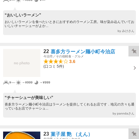
“おいしいラーメン”
おいしいラーメンを食べたいときにおすすめのラーメン工房。味が染み込んでいてお
いしいチャーシューがよか...
by みけさん
22
喜多方ラーメン麺小町今治店
今治市／その他軽食・グルメ
3.6
(口コミ 5件)
¥----
～¥999
～¥999
“チャーシューが美味しい”
喜多方ラーメン麺小町今治店はラーメンを提供してくれるお店です．地元の方々も通
っているお店でチャーシュ...
by panndaさん
23
菓子屋 艶 （えん）
今治市／スイーツ・ケーキ