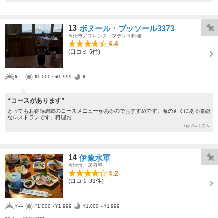
13
ボヌール・ブッソール3373
今治市／フレンチ・フランス料理
4.4
(口コミ 5件)
¥----
¥1,000～¥1,999
¥----
“コースがあります”
とってもお得感満載のコースメニューがあるのでおすすめです。海の近くにある素敵
なレストランです。料理お...
by みけさん
14
伊豫水軍
今治市／居酒屋
4.2
(口コミ 83件)
¥----
¥1,000～¥1,999
¥1,000～¥1,999