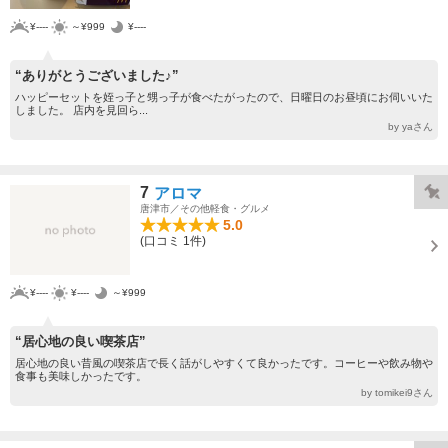
¥----
～¥999
¥----
“ありがとうございました♪”
ハッピーセットを姪っ子と甥っ子が食べたがったので、日曜日のお昼頃にお伺いいた
しました。 店内を見回ら...
by yaさん
7
アロマ
唐津市／その他軽食・グルメ
5.0
(口コミ 1件)
¥----
¥----
～¥999
“居心地の良い喫茶店”
居心地の良い昔風の喫茶店で長く話がしやすくて良かったです。コーヒーや飲み物や
食事も美味しかったです。
by tomikei9さん