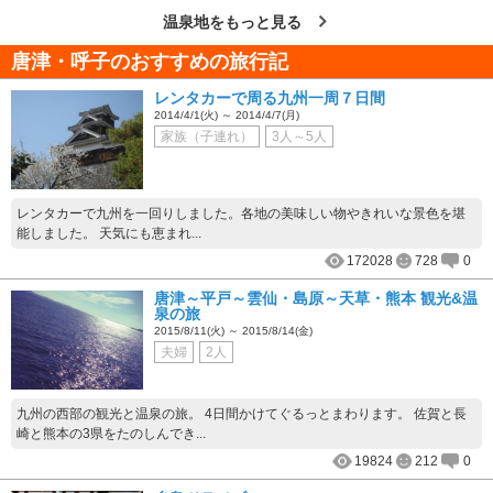
温泉地をもっと見る
唐津・呼子のおすすめの旅行記
レンタカーで周る九州一周７日間
2014/4/1(火) ～ 2014/4/7(月)
家族（子連れ）
3人～5人
レンタカーで九州を一回りしました。各地の美味しい物やきれいな景色を堪
能しました。 天気にも恵まれ...
172028
728
0
唐津～平戸～雲仙・島原～天草・熊本 観光&温
泉の旅
2015/8/11(火) ～ 2015/8/14(金)
夫婦
2人
九州の西部の観光と温泉の旅。 4日間かけてぐるっとまわります。 佐賀と長
崎と熊本の3県をたのしんでき...
19824
212
0