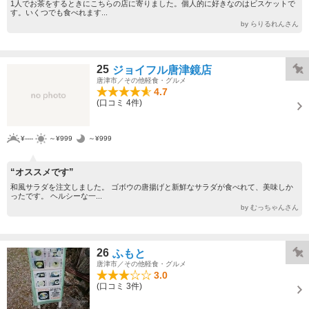
1人でお茶をするときにこちらの店に寄りました。個人的に好きなのはビスケットで
す。いくつでも食べれます...
by らりるれんさん
25
ジョイフル唐津鏡店
唐津市／その他軽食・グルメ
4.7
(口コミ 4件)
¥----
～¥999
～¥999
“オススメです”
和風サラダを注文しました。 ゴボウの唐揚げと新鮮なサラダが食べれて、美味しか
ったです。 ヘルシーな一...
by むっちゃんさん
26
ふもと
唐津市／その他軽食・グルメ
3.0
(口コミ 3件)