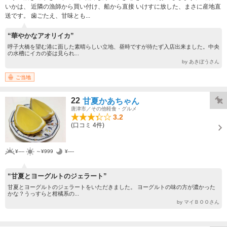
いかは、 近隣の漁師から買い付け、船から直接 いけすに放した、まさに産地直
送です。 歯ごたえ、甘味とも...
“華やかなアオリイカ”
呼子大橋を望む港に面した素晴らしい立地、昼時ですが待たず入店出来ました。中央
の水槽にイカの姿は見られ...
by あきぼうさん
ご当地
22
甘夏かあちゃん
唐津市／その他軽食・グルメ
3.2
(口コミ 4件)
¥----
～¥999
¥----
“甘夏とヨーグルトのジェラート”
甘夏とヨーグルトのジェラートをいただきました。 ヨーグルトの味の方が濃かった
かな？うっすらと柑橘系の...
by マイＢＯＯさん