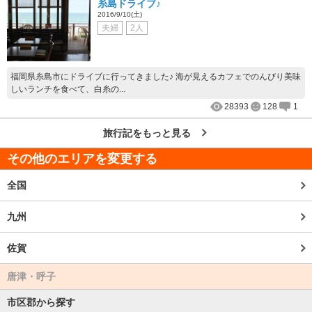
糸島ドライブ♪
2016/9/10(土)
夫婦
2人
福岡県糸島市にドライブに行ってきました♪ 海が見えるカフェでのんびり美味
しいランチを食べて、白糸の...
28393
128
1
旅行記をもっと見る
その他のエリアを変更する
全国
九州
佐賀
唐津・呼子
市区郡から探す