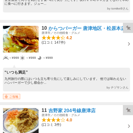
に食べに行きます。ジュー...
by tomikei9さん
10
からつバーガー 唐津地区・松原本店
唐津市／その他軽食・グルメ
4.2
(口コミ 147件)
～¥999
～¥999
～¥999
“いつも満足”
九州旅行の際にはいつも立ち寄り先にして楽しみにしています。 他では味わえない
ハンバーガーで少し都会か...
by チヅサンさん
ご当地
11
吉野家 204号線唐津店
唐津市／その他軽食・グルメ
4.0
(口コミ 3件)