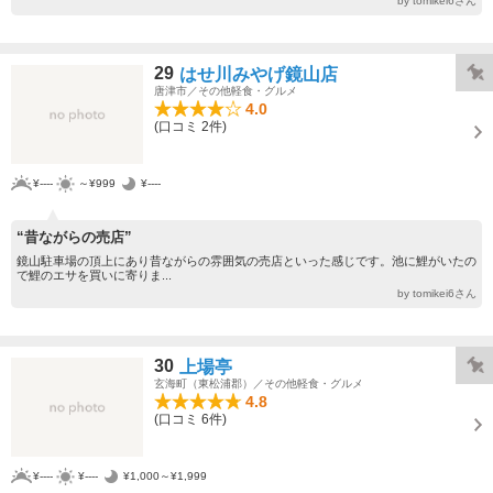
by tomikei6さん
29
はせ川みやげ鏡山店
唐津市／その他軽食・グルメ
4.0
(口コミ 2件)
¥----
～¥999
¥----
“昔ながらの売店”
鏡山駐車場の頂上にあり昔ながらの雰囲気の売店といった感じです。池に鯉がいたの
で鯉のエサを買いに寄りま...
by tomikei6さん
30
上場亭
玄海町（東松浦郡）／その他軽食・グルメ
4.8
(口コミ 6件)
¥----
¥----
¥1,000～¥1,999