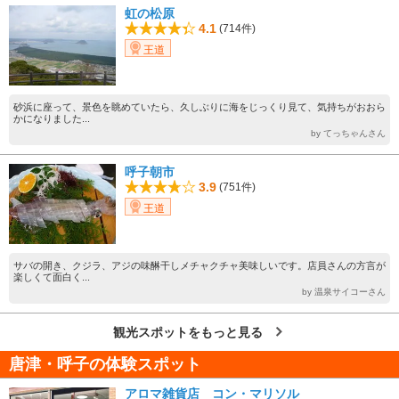
虹の松原
4.1
(714件)
王道
砂浜に座って、景色を眺めていたら、久しぶりに海をじっくり見て、気持ちがおおら
かになりました...
by てっちゃんさん
呼子朝市
3.9
(751件)
王道
サバの開き、クジラ、アジの味醂干しメチャクチャ美味しいです。店員さんの方言が
楽しくて面白く...
by 温泉サイコーさん
観光スポットをもっと見る
唐津・呼子の体験スポット
アロマ雑貨店 コン・マリソル