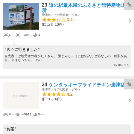
23
道の駅厳木風のふるさと館特産物販売
所
唐津市／その他軽食・グルメ
3.4
(口コミ 10件)
¥----
～¥999
¥----
“久々に行きました”
直売所には地元産の者がたくさん。 酒まんじゅうには餡入りと餡なしの二種類があ
り、皮はもっちり。 その...
by gouさん
24
ケンタッキーフライドチキン唐津店
唐津市／その他軽食・グルメ
4.2
(口コミ 4件)
¥----
～¥999
¥----
“お茶”