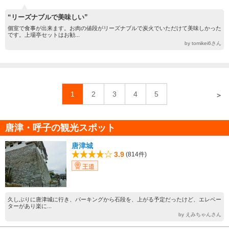
“リーズナブルで美味しい”
個室で食事が出来ます。お肉の値段がリーズナブルで炭火でいただけて美味しかった
です。上場亭セットはお勧...
by tomikei6さん
1
2
3
4
5
＞
唐津・呼子の観光スポット
唐津城
3.9
(814件)
王道
久しぶりに唐津城に行き、パーキングから石段を、上がる予定だったけど、エレベー
ターがあり楽に...
by えみちゃんさん