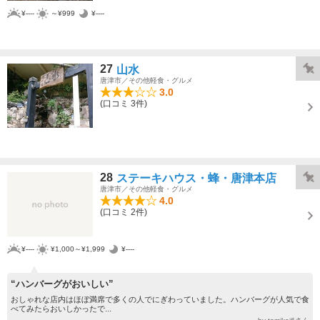
¥----
～¥999
¥----
27
山水
唐津市／その他軽食・グルメ
3.0
(口コミ 3件)
28
ステーキハウス・蜂・唐津本店
唐津市／その他軽食・グルメ
4.0
(口コミ 2件)
¥----
¥1,000～¥1,999
¥----
“ハンバーグがおいしい”
おしゃれな店内はほぼ満席で多くの人でにぎわっていました。ハンバーグが人気で食
べてみたらおいしかったで...