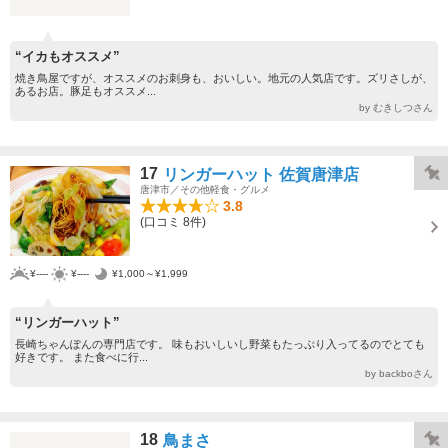
“イカもオススメ”
焼き鳥屋ですが、オススメのお刺身も、おいしい。地元の人気店です。ズリさしが、
あるお店。豚足もオススメ...
by むきしつさん
17
リンガーハット 佐賀唐津店
唐津市／その他軽食・グルメ
3.8
(口コミ 8件)
¥----
¥----
¥1,000～¥1,999
“リンガーハット”
長崎ちゃんぽんの専門店です。 味もおいしいし野菜もたっぷり入ってるのでとても
好きです。 また食べに行...
by backboさん
18
鳥まさ