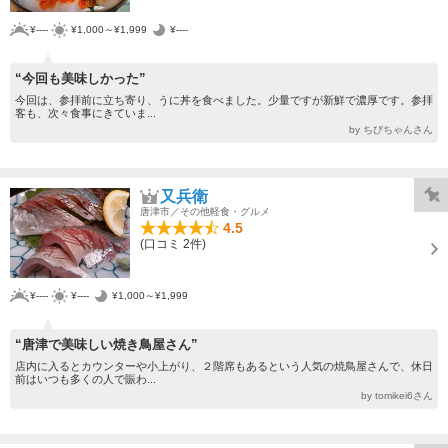
¥----
¥1,000～¥1,999
¥----
“今回も美味しかった”
今回は、参拝前に立ち寄り、うに丼を食べました。少量ですが新鮮で濃厚です。参拝
客も、次々食事にきていま...
by ちびちゃんさん
又兵衛
唐津市／その他軽食・グルメ
4.5
(口コミ 2件)
¥----
¥----
¥1,000～¥1,999
“唐津で美味しい焼き鳥屋さん”
店内に入るとカウンターや小上がり、２階席もあるという人気の焼鳥屋さんで、休日
前はいつも多くの人で賑わ...
by tomikei6さん