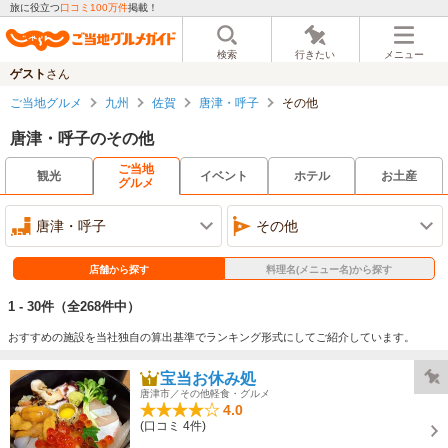
旅に役立つ
口コミ100万件
掲載！
検索
行きたい
メニュー
ゲスト
さん
ご当地グルメ
九州
佐賀
唐津・呼子
その他
唐津・呼子のその他
ご当地
観光
イベント
ホテル
お土産
グルメ
唐津・呼子
その他
店舗から探す
料理名(メニュー名)から探す
1 - 30件
（全268件中）
おすすめの施設を当社独自の算出基準でランキング形式にしてご紹介しています。
宝当お休み処
唐津市／その他軽食・グルメ
4.0
(口コミ 4件)