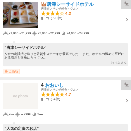
唐津シーサイドホテル
唐津市／その他軽食・グルメ
4.2
(口コミ 90件)
¥1,000～¥1,999
¥2,000～¥2,999
¥4,000～¥4,999
“唐津シーサイドホテル”
夕食の烏賊活け造りと佐賀牛ステーキが最高でした。 また、ホテルの極めて至近に
ある海岸も散歩にうってつ...
by もとさん
ご当地
4
おおいし
唐津市／その他軽食・グルメ
4.7
(口コミ 4件)
¥----
～¥999
¥----
“人気の定食のお店”