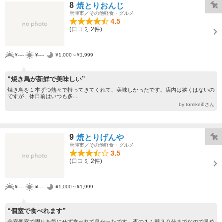
8
焼とりおんじ
唐津市／その他軽食・グルメ
4.5
(口コミ 2件)
¥----
¥----
¥1,000～¥1,999
“焼き鳥が新鮮で美味しい”
焼き鳥を１本ずつ熱々で持ってきてくれて、美味しかったです。店内は狭くはないの
ですが、休日前はいつも多...
by tomikei6さん
9
焼とりげんや
唐津市／その他軽食・グルメ
3.5
(口コミ 2件)
¥----
¥----
¥1,000～¥1,999
“個室で食べれます”
全室個室で周りを気にせず食べれて良かったです。夜の１１時３０分までなので早め