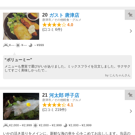
20
ガスト 唐津店
唐津市／その他軽食・グルメ
4.0
(口コミ 6件)
¥----
¥----
～¥999
“ボリューミー”
メニューも豊富で選びがいがありました。ミックスフライを注文しました。サクサク
してすごく美味しかったで...
by じんちゃんさん
21
河太郎 呼子店
唐津市／その他軽食・グルメ
4.1
(口コミ 219件)
¥2,000～¥2,999
¥2,000～¥2,999
¥2,000～¥2,999
いかの活き造りをメインに、新鮮な海の幸を 心をこめてお出しします。当店の