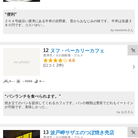
“便利”
２０４号線沿い唐津にある牛丼の吉野家。 昔からおなじみの味です。 牛丼は並盛３
８０円です。コスパがい...
by momoheさん
12
ヌフ・ベーカリーカフェ
唐津市／その他軽食・グルメ
4.0
(口コミ 2件)
¥----
～¥999
¥----
“パンランチを食べられます。”
焼き立てのパンを提供してくれるカフェです。パンの種類は豊富でどれもイートイン
が可能です。美味しかった...
by おささん
13
波戸岬サザエのつぼ焼き売店
唐津市／その他軽食・グルメ