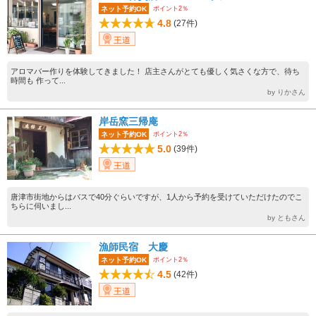
ポイント2％
ネット予約OK
4.8
(27件)
王道
アロマバー作りを体験してきました！ 店主さんがとても優しく気さくな方で、待ち
時間も 作って...
by りかさん
岸岳窯三帰庵
ポイント2％
ネット予約OK
5.0
(39件)
王道
唐津市街地からはバスで40分ぐらいですが、1人から予約を受けていただけたのでこ
ちらに伺いまし...
by ともさん
漁師民宿 大慶
ポイント2％
ネット予約OK
4.5
(42件)
王道