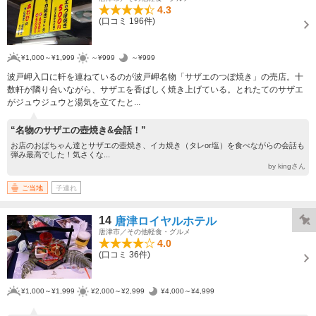
4.3
(口コミ 196件)
¥1,000～¥1,999
～¥999
～¥999
波戸岬入口に軒を連ねているのが波戸岬名物「サザエのつぼ焼き」の売店。十
数軒が隣り合いながら、サザエを香ばしく焼き上げている。とれたてのサザエ
がジュウジュウと湯気を立てたと...
“名物のサザエの壺焼き&会話！”
お店のおばちゃん達とサザエの壺焼き、イカ焼き（タレor塩）を食べながらの会話も
弾み最高でした！気さくな...
by kingさん
ご当地
子連れ
14
唐津ロイヤルホテル
唐津市／その他軽食・グルメ
4.0
(口コミ 36件)
¥1,000～¥1,999
¥2,000～¥2,999
¥4,000～¥4,999