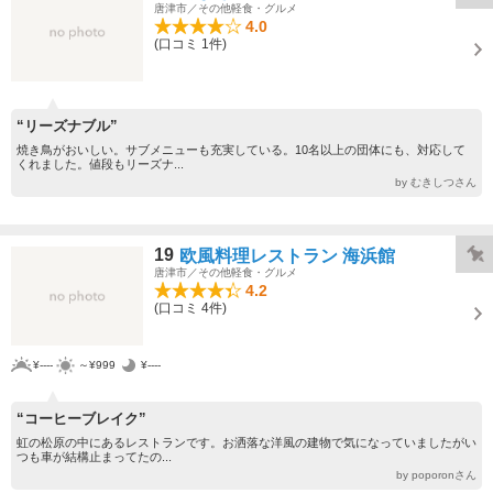
唐津市／その他軽食・グルメ
4.0
(口コミ 1件)
“リーズナブル”
焼き鳥がおいしい。サブメニューも充実している。10名以上の団体にも、対応して
くれました。値段もリーズナ...
by むきしつさん
19
欧風料理レストラン 海浜館
唐津市／その他軽食・グルメ
4.2
(口コミ 4件)
¥----
～¥999
¥----
“コーヒーブレイク”
虹の松原の中にあるレストランです。お洒落な洋風の建物で気になっていましたがい
つも車が結構止まってたの...
by poporonさん