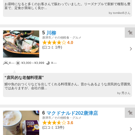
お昼時になると多くのお客さんで賑わっていました。リーズナブルで新鮮で種類も豊
富で、定食が美味しく良か...
by tomikei6さん
5
川柳
唐津市／その他軽食・グルメ
4.0
(口コミ 1件)
¥----
¥3,000～¥3,999
¥----
“庶民的な老舗料理屋”
鰻や魚のおつくりなどを出してくれる料理屋さん。昔からあるような庶民的な雰囲気
ではありますが、会社の接...
by 秀さん
6
マクドナルド202唐津店
唐津市／その他軽食・グルメ
3.6
(口コミ 13件)