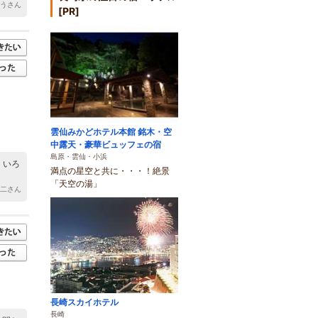
ろうさん
[PR]
雲仙みかどホテル本館 銘木・空
中露天・豪華ビュッフェの宿
島原・雲仙・小浜
 いろ
満点の星空と共に・・・！絶景
「天空の湯」
信二さん
長崎スカイホテル
長崎