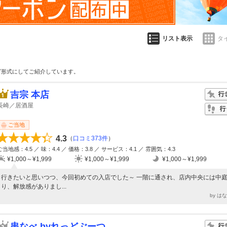
リスト表示
タ
グ形式にしてご紹介しています。
吉宗 本店
長崎／居酒屋
ご当地
4.3
（
口コミ373件
）
ご当地感：4.5 ／ 味：4.4 ／ 価格：3.8 ／ サービス：4.1 ／ 雰囲気：4.3
¥1,000～¥1,999
¥1,000～¥1,999
¥1,000～¥1,999
行きたいと思いつつ、今回初めての入店でした～ 一階に通され、店内中央には中
り、解放感がありまし...
by は
串なべ byれっどぶーつ