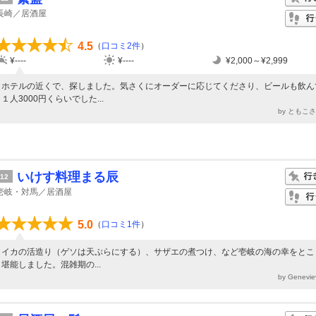
長崎／居酒屋
4.5
（
口コミ2件
）
¥----
¥----
¥2,000～¥2,999
ホテルの近くで、探しました。気さくにオーダーに応じてくださり、ビールも飲ん
１人3000円くらいでした...
by ともこ
いけす料理まる辰
12
壱岐・対馬／居酒屋
5.0
（
口コミ1件
）
イカの活造り（ゲソは天ぷらにする）、サザエの煮つけ、など壱岐の海の幸をとこ
堪能しました。混雑期の...
by Genevi