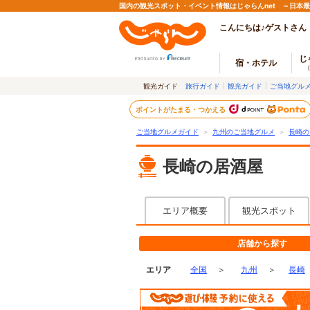
国内の観光スポット・イベント情報はじゃらんnet ～日本
こんにちは♪ゲストさん
じ
宿・ホテル
観光ガイド
旅行ガイド
観光ガイド
ご当地グル
ポイントがたまる・つかえる
ご当地グルメガイド
＞
九州のご当地グルメ
＞
長崎の
長崎の居酒屋
エリア概要
観光スポット
店舗から探す
エリア
全国
＞
九州
＞
長崎