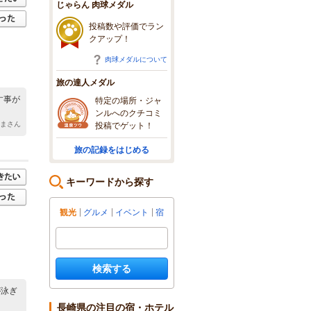
じゃらん 肉球メダル
投稿数や評価でラン
クアップ！
肉球メダルについて
旅の達人メダル
す事が
特定の場所・ジャ
ンルへのクチコミ
ままさん
投稿でゲット！
旅の記録をはじめる
キーワードから探す
観光
グルメ
イベント
宿
検索する
が泳ぎ
長崎県の注目の宿・ホテル