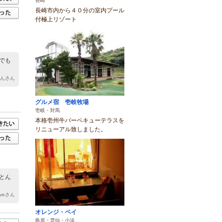
長崎
長崎市内から４０分の室内プール
付極上リゾート
でも
さんさん
グルメ宿 壱岐牧場
壱岐・対馬
本格壱州牛バーベキューテラスを
リニューアル致しました。
とん
eveさん
オレンジ・ベイ
島原・雲仙・小浜