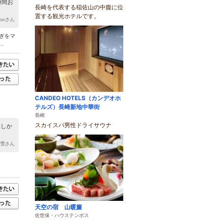
時間お
長崎を代表する稲佐山の中腹に位
置する観光ホテルです。
ippoさん
ぎをマ
.
CANDEO HOTELS（カンデオホ
テルズ）長崎新地中華街
長崎
スカイスパ男性ドライサウナ
味しか
柴雪さん
天空の宿 山暖簾
佐世保・ハウステンボス