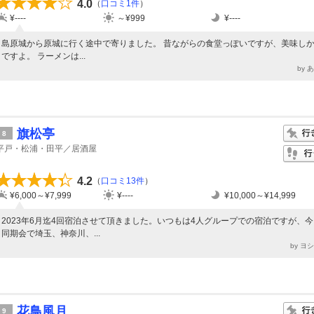
4.0
（
口コミ1件
）
¥----
～¥999
¥----
島原城から原城に行く途中で寄りました。 昔ながらの食堂っぽいですが、美味し
ですよ。 ラーメンは...
by 
旗松亭
8
平戸・松浦・田平／居酒屋
4.2
（
口コミ13件
）
¥6,000～¥7,999
¥----
¥10,000～¥14,999
2023年6月迄4回宿泊させて頂きました。いつもは4人グループでの宿泊ですが、
同期会で埼玉、神奈川、...
by ヨ
花鳥風月
9