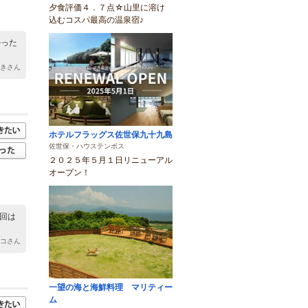
夕食評価４．７点☆山里に溶け
込むコスパ最高の温泉宿♪
かった
あきさん
ホテルフラッグス佐世保九十九島
佐世保・ハウステンボス
２０２５年５月１日リニューアル
オープン！
今回は
シコさん
一望の海と海鮮料理 マリティー
ム