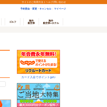
サイトのご利用方法
ヘルプ/問い合わせ
予約照会・変更・キャンセル
マイページ
海外
海外
ゴルフ
航空券
航空券+ホテル
カード入会でポイントget♪