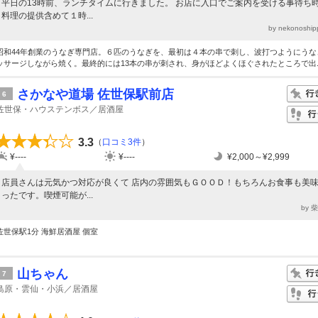
平日の13時前、ランチタイムに行きました。 お店に入口でご案内を受ける事待ち
料理の提供含めて１時...
by nekonosh
昭和44年創業のうなぎ専門店。６匹のうなぎを、最初は４本の串で刺し、波打つようにうな
ッサージしながら焼く。最終的には13本の串が刺され、身がほどよくほぐされたところで出..
さかなや道場 佐世保駅前店
6
佐世保・ハウステンボス／居酒屋
3.3
（
口コミ3件
）
¥----
¥----
¥2,000～¥2,999
店員さんは元気かつ対応が良くて 店内の雰囲気もＧＯＯＤ！もちろんお食事も美
ったです。喫煙可能が...
by 
佐世保駅1分 海鮮居酒屋 個室
山ちゃん
7
島原・雲仙・小浜／居酒屋