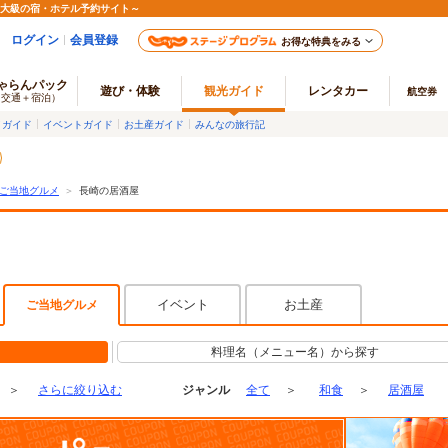
最大級の宿・ホテル予約サイト～
ログイン
会員登録
お得な特典をみる
ゃらんパック
遊び・体験
観光ガイド
レンタカー
航空券
（交通＋宿泊）
メガイド
イベントガイド
お土産ガイド
みんなの旅行記
ご当地グルメ
＞
長崎の居酒屋
イベント
お土産
ご当地グルメ
料理名（メニュー名）から探す
＞
さらに絞り込む
ジャンル
全て
＞
和食
＞
居酒屋