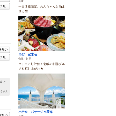
長崎
一日３組限定、わんちゃんと泊ま
れる宿
民宿 宝来荘
壱岐・対馬
クチコミ好評価！壱岐の創作グル
メを召し上がれ★
常に
ろうさん
ホテル パサージュ琴海