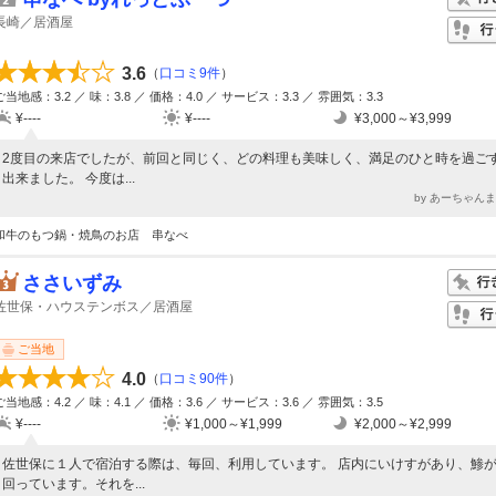
長崎／居酒屋
3.6
（
口コミ9件
）
ご当地感：3.2 ／ 味：3.8 ／ 価格：4.0 ／ サービス：3.3 ／ 雰囲気：3.3
¥----
¥----
¥3,000～¥3,999
2度目の来店でしたが、前回と同じく、どの料理も美味しく、満足のひと時を過ご
出来ました。 今度は...
by あーちゃん
和牛のもつ鍋・焼鳥のお店 串なべ
ささいずみ
佐世保・ハウステンボス／居酒屋
ご当地
4.0
（
口コミ90件
）
ご当地感：4.2 ／ 味：4.1 ／ 価格：3.6 ／ サービス：3.6 ／ 雰囲気：3.5
¥----
¥1,000～¥1,999
¥2,000～¥2,999
佐世保に１人で宿泊する際は、毎回、利用しています。 店内にいけすがあり、鯵
回っています。それを...