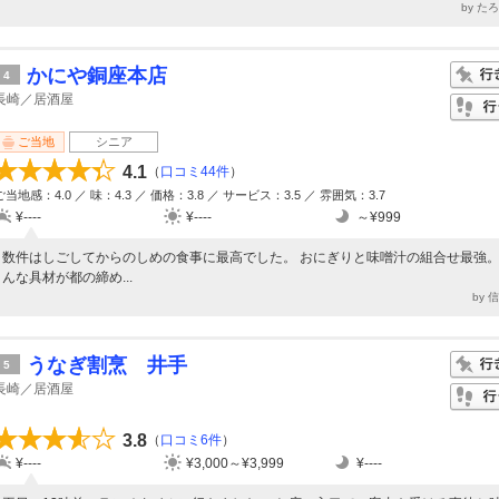
by た
かにや銅座本店
4
長崎／居酒屋
ご当地
シニア
4.1
（
口コミ44件
）
ご当地感：4.0 ／ 味：4.3 ／ 価格：3.8 ／ サービス：3.5 ／ 雰囲気：3.7
¥----
¥----
～¥999
数件はしごしてからのしめの食事に最高でした。 おにぎりと味噌汁の組合せ最強。
んな具材が都の締め...
by 
うなぎ割烹 井手
5
長崎／居酒屋
3.8
（
口コミ6件
）
¥----
¥3,000～¥3,999
¥----