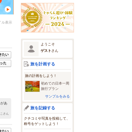
イル表示
ようこそ
ゲスト
さん
旅を計画する
旅の計画をしよう！
初めての日本一周
旅行プラン
サンプルをみる
庭があ
旅を記録する
なこさん
クチコミや写真を投稿して、
称号をゲットしよう！