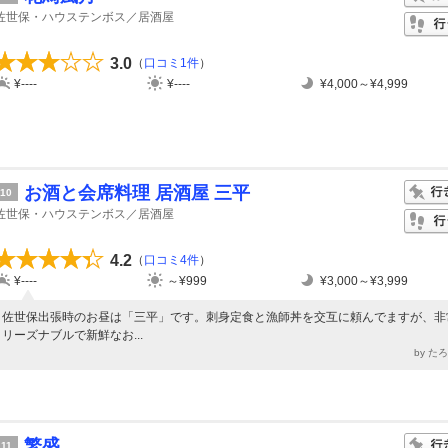
佐世保・ハウステンボス／居酒屋
3.0
（
口コミ1件
）
¥----
¥----
¥4,000～¥4,999
お酒と会席料理 居酒屋 三平
10
佐世保・ハウステンボス／居酒屋
4.2
（
口コミ4件
）
¥----
～¥999
¥3,000～¥3,999
佐世保出張時のお昼は「三平」です。刺身定食と漁師丼を交互に頼んでますが、非
リーズナブルで新鮮なお...
by た
繁盛
11