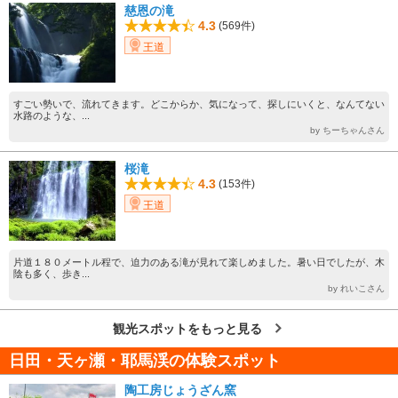
慈恩の滝
4.3
(569件)
王道
すごい勢いで、流れてきます。どこからか、気になって、探しにいくと、なんてない
水路のような、...
by ちーちゃんさん
桜滝
4.3
(153件)
王道
片道１８０メートル程で、迫力のある滝が見れて楽しめました。暑い日でしたが、木
陰も多く、歩き...
by れいこさん
観光スポットをもっと見る
日田・天ヶ瀬・耶馬渓の体験スポット
陶工房じょうざん窯