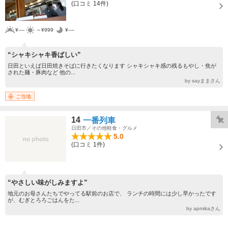
(口コミ 14件)
¥----
～¥999
¥----
“シャキシャキ香ばしい”
日田といえば日田焼きそばに行きたくなります シャキシャキ感の残るもやし・焦が
された麺・豚肉など 他の...
by sayままさん
ご当地
14
一番列車
日田市／その他軽食・グルメ
5.0
(口コミ 1件)
“やさしい味がしみますよ”
地元のお母さんたちでやってる駅前のお店で、 ランチの時間には少し早かったです
が、むぎとろろごはんをた...
by apmikaさん