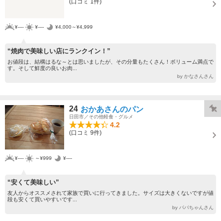
(口コミ 1件)
¥----
¥----
¥4,000～¥4,999
“焼肉で美味しい店にランクイン！”
お値段は、結構はるな～とは思いましたが、その分量もたくさん！ボリューム満点で
す。そして鮮度の良いお肉...
by かなさんさん
24
おかあさんのパン
日田市／その他軽食・グルメ
4.2
(口コミ 9件)
¥----
～¥999
¥----
“安くて美味しい”
友人からオススメされて家族で買いに行ってきました。サイズは大きくないですが値
段も安くて買いやすいです...
by パパちゃんさん