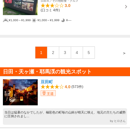
日田市／その他軽食・グルメ
3.0
(口コミ 4件)
¥1,000～¥1,999
¥1,000～¥1,999
¥----
1
2
3
4
5
＞
日田・天ヶ瀬・耶馬渓の観光スポット
豆田町
4.0
(573件)
王道
当日は猛暑のなかでしたが、極彩色の町毎の山鉾が晴天に映え、地元の方たちの威勢
に圧倒されまし...
by ヒロさん