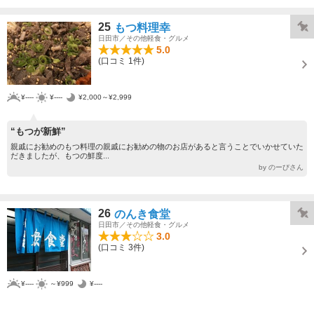
25
もつ料理幸
日田市／その他軽食・グルメ
5.0
(口コミ 1件)
¥----
¥----
¥2,000～¥2,999
“もつが新鮮”
親戚にお勧めのもつ料理の親戚にお勧めの物のお店があると言うことでいかせていた
だきましたが、もつの鮮度...
by のーびさん
26
のんき食堂
日田市／その他軽食・グルメ
3.0
(口コミ 3件)
¥----
～¥999
¥----