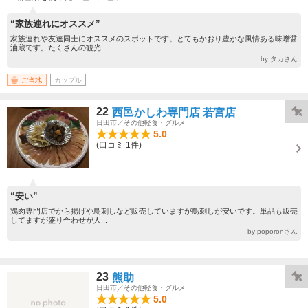
“家族連れにオススメ”
家族連れや友達同士にオススメのスポットです。とてもかおり豊かな風情ある味噌醤
油蔵です。たくさんの観光...
by タカさん
ご当地
カップル
22
西邑かしわ専門店 若宮店
日田市／その他軽食・グルメ
5.0
(口コミ 1件)
“安い”
鶏肉専門店でから揚げや鳥刺しなど販売していますが鳥刺しが安いです。単品も販売
してますが盛り合わせが人...
by poporonさん
23
熊助
日田市／その他軽食・グルメ
5.0