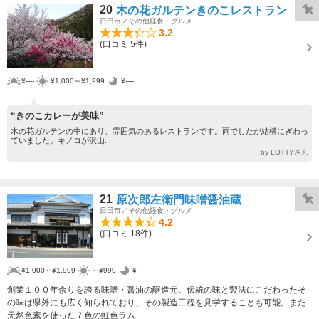
20
木の花ガルテンきのこレストラン
日田市／その他軽食・グルメ
3.2
(口コミ 5件)
¥----
¥1,000～¥1,999
¥----
“きのこカレーが美味”
木の花ガルテンの中にあり、雰囲気のあるレストランです。雨でしたが結構にぎわっ
ていました。キノコが沢山...
by LOTTYさん
21
原次郎左衛門味噌醤油蔵
日田市／その他軽食・グルメ
4.2
(口コミ 18件)
¥1,000～¥1,999
～¥999
¥----
創業１００年余りを誇る味噌・醤油の醸造元。伝統の味と製法にこだわったそ
の味は県外にも広く知られており、その製造工程を見学することも可能。また
天然色素を使った７色の虹色ラム...