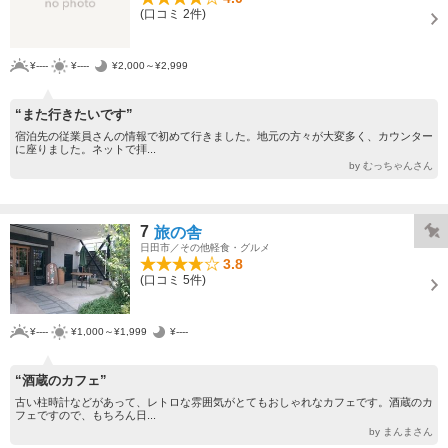
(口コミ 2件)
¥----
¥----
¥2,000～¥2,999
“また行きたいです”
宿泊先の従業員さんの情報で初めて行きました。地元の方々が大変多く、カウンター
に座りました。ネットで拝...
by むっちゃんさん
7
旅の舎
日田市／その他軽食・グルメ
3.8
(口コミ 5件)
¥----
¥1,000～¥1,999
¥----
“酒蔵のカフェ”
古い柱時計などがあって、レトロな雰囲気がとてもおしゃれなカフェです。酒蔵のカ
フェですので、もちろん日...
by まんまさん