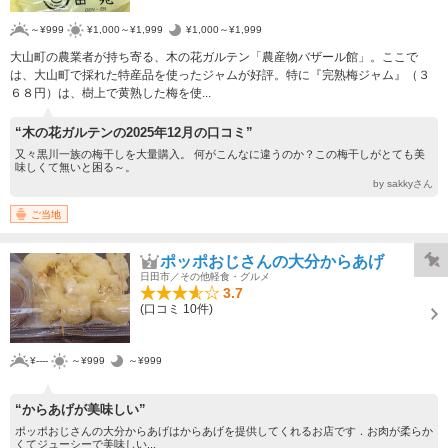
～¥999
¥1,000～¥1,999
¥1,000～¥1,999
大山町の農業者が持ち寄る、木の花ガルテン「農産物バザール館」。ここで
は、大山町で採れた特産品を使ったジャムが好評。特に『完熟梅ジャム』（３
６８円）は、樹上で黄熟した梅を使...
“木の花ガルテンの2025年12月の口コミ”
又々黒川一族の梅干しを大量購入。 何がこんなに違うのか？この梅干しがとても美
味しくて無いと困る～。
by sakkyさん
ご当地
ポッポおじさんの大分からあげ
日田市／その他軽食・グルメ
3.7
(口コミ 10件)
¥----
～¥999
～¥999
“からあげが美味しい”
ポッポおじさんの大分からあげはからあげを提供してくれるお店です．お肉が柔らか
くてジューシーで美味しい...