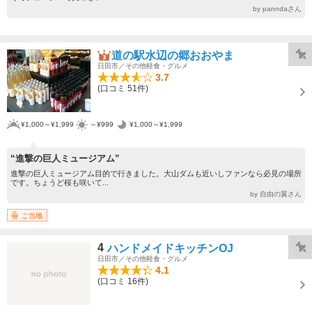
by panndaさん
道の駅水辺の郷おおやま
日田市／その他軽食・グルメ
3.7
(口コミ 51件)
¥1,000～¥1,999
～¥999
¥1,000～¥1,999
“進撃の巨人ミュージアム”
進撃の巨人ミュージアム目的で行きました。大山ダムも近いしファンなら必見の場所
です。ちょうど桜も咲いて...
by 自由の翼さん
ご当地
4
ハンドメイドキッチンOJ
日田市／その他軽食・グルメ
4.1
(口コミ 16件)