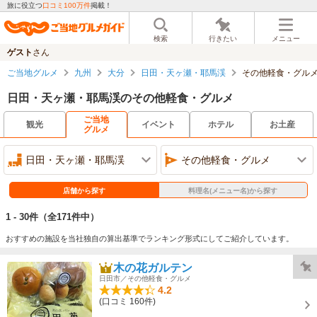
旅に役立つ
口コミ100万件
掲載！
検索
行きたい
メニュー
ゲスト
さん
ご当地グルメ
九州
大分
日田・天ヶ瀬・耶馬渓
その他軽食・グル
日田・天ヶ瀬・耶馬渓のその他軽食・グルメ
ご当地
観光
イベント
ホテル
お土産
グルメ
日田・天ヶ瀬・耶馬渓
その他軽食・グルメ
店舗から探す
料理名(メニュー名)から探す
1 - 30件
（全171件中）
おすすめの施設を当社独自の算出基準でランキング形式にしてご紹介しています。
木の花ガルテン
日田市／その他軽食・グルメ
4.2
(口コミ 160件)