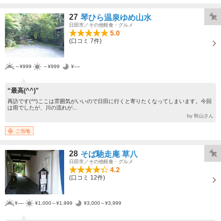
27
琴ひら温泉ゆめ山水
日田市／その他軽食・グルメ
5.0
(口コミ 7件)
～¥999
～¥999
¥----
“最高(^^)”
再訪です(^^)ここは雰囲気がいいので日田に行くと寄りたくなってしまいます。今回
は雨でしたが、川の流れが...
by 秋山さん
ご当地
28
そば馳走庵 草八
日田市／その他軽食・グルメ
4.2
(口コミ 12件)
¥----
¥1,000～¥1,999
¥3,000～¥3,999