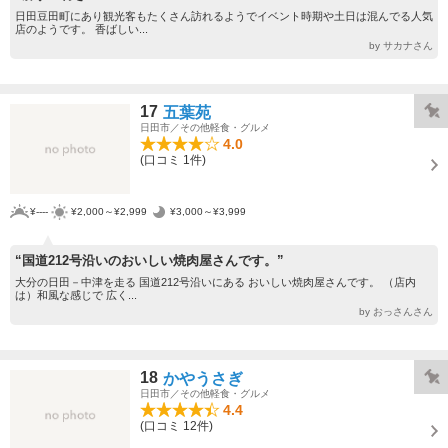
日田豆田町にあり観光客もたくさん訪れるようでイベント時期や土日は混んでる人気
店のようです。 香ばしい...
by サカナさん
17
五葉苑
日田市／その他軽食・グルメ
4.0
(口コミ 1件)
¥----
¥2,000～¥2,999
¥3,000～¥3,999
“国道212号沿いのおいしい焼肉屋さんです。”
大分の日田－中津を走る 国道212号沿いにある おいしい焼肉屋さんです。 （店内
は）和風な感じで 広く...
by おっさんさん
18
かやうさぎ
日田市／その他軽食・グルメ
4.4
(口コミ 12件)