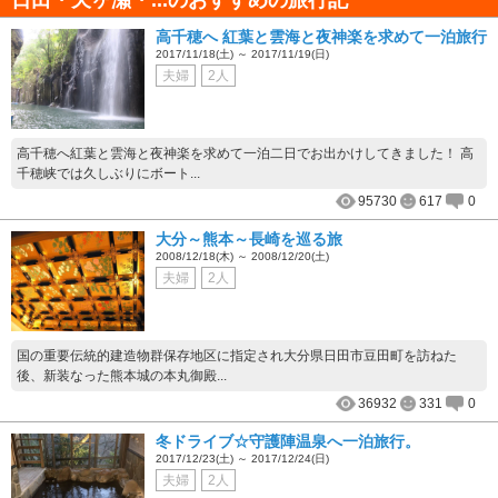
日田・天ヶ瀬・...のおすすめの旅行記
高千穂へ 紅葉と雲海と夜神楽を求めて一泊旅行
2017/11/18(土) ～ 2017/11/19(日)
夫婦
2人
高千穂へ紅葉と雲海と夜神楽を求めて一泊二日でお出かけしてきました！ 高
千穂峡では久しぶりにボート...
95730
617
0
大分～熊本～長崎を巡る旅
2008/12/18(木) ～ 2008/12/20(土)
夫婦
2人
国の重要伝統的建造物群保存地区に指定され大分県日田市豆田町を訪ねた
後、新装なった熊本城の本丸御殿...
36932
331
0
冬ドライブ☆守護陣温泉へ一泊旅行。
2017/12/23(土) ～ 2017/12/24(日)
夫婦
2人