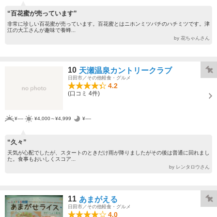
“百花蜜が売っています”
非常に珍しい百花蜜が売っています。百花蜜とはニホンミツバチのハチミツです。津
江の大工さんが趣味で養蜂...
by 花ちゃんさん
10
天瀬温泉カントリークラブ
日田市／その他軽食・グルメ
4.2
(口コミ 4件)
¥----
¥4,000～¥4,999
¥----
“久々”
天気が心配でしたが、スタートのときだけ雨が降りましたがその後は普通に回れまし
た。食事もおいしくスコア...
by レンタロウさん
11
あまがえる
日田市／その他軽食・グルメ
4.0