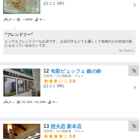
(口コミ 3件)
¥----
～¥999
¥----
“フレンドリー”
とってもフレンドリーなお店です。 お店の方もとても優しくて地域の人の交流の場
にもなっているみたいです...
by Yuiさん
12
旬彩ビュッフェ 銀の鈴
日田市／その他軽食・グルメ
2.6
(口コミ 3件)
¥----
¥1,000～¥1,999
¥----
13
想夫恋 新本店
日田市／その他軽食・グルメ
3.8