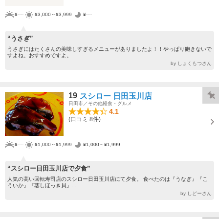
¥----
¥3,000～¥3,999
¥----
“うさぎ”
うさぎにはたくさんの美味しすぎるメニューがありましたよ！！やっぱり飽きないで
すよね。おすすめですよ。
by しょくもつさん
19
スシロー 日田玉川店
日田市／その他軽食・グルメ
4.1
(口コミ 8件)
¥----
¥1,000～¥1,999
¥1,000～¥1,999
“スシロー日田玉川店で夕食”
人気の高い回転寿司店のスシロー日田玉川店にて夕食。 食べたのは『うなぎ』『こ
ういか』『蒸しほっき貝』...
by しどーさん