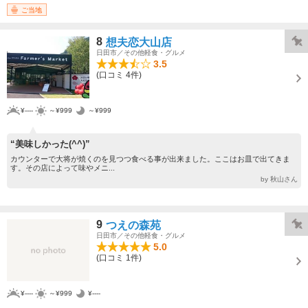
ご当地
8
想夫恋大山店
日田市／その他軽食・グルメ
3.5
(口コミ 4件)
¥----
～¥999
～¥999
“美味しかった(^^)”
カウンターで大将が焼くのを見つつ食べる事が出来ました。ここはお皿で出てきま
す。その店によって味やメニ...
by 秋山さん
9
つえの森苑
日田市／その他軽食・グルメ
5.0
(口コミ 1件)
¥----
～¥999
¥----