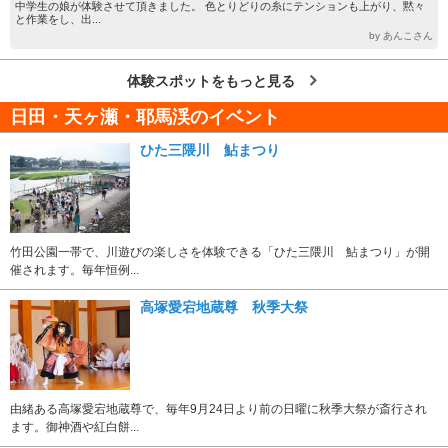
中学生の娘が体験させて頂きました。 色とりどりの糸にテンションも上がり、黙々
と作業をし、出...
by あんこさん
体験スポットをもっと見る
日田・天ヶ瀬・耶馬渓のイベント
ひた三隈川 鮎まつり
竹田公園一帯で、川遊びの楽しさを体験できる「ひた三隈川 鮎まつり」が開
催されます。毎年恒例...
高塚愛宕地蔵尊 秋季大祭
由緒ある高塚愛宕地蔵尊で、毎年9月24日より前の日曜に秋季大祭が斎行され
ます。御神酒や紅白餅...