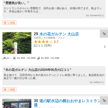
“雰囲気が良い。”
エントランスからいい雰囲気で、店内も統一感があり、好感が持てます。私はラン
チ、伴侶は温かい牛蒡天そば...
by Yanwenliさん
ご当地
29
木の花ガルテン 大山店
日田市／その他軽食・グルメ
3.7
(口コミ 22件)
¥----
¥1,000～¥1,999
¥1,000～¥1,999
“木の花ガルテン 大山店の2024年06月の口コミ”
里を抜けて、日田市内から木の花ガルテンにトイレ休憩に寄りました。食品衛生法の
改正で一般の方が作った梅...
by sakkyさん
ご当地
30
道の駅水辺の郷おおやまレストラン直
通