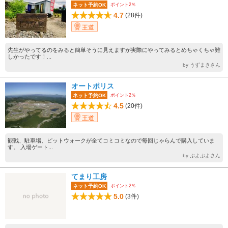
ポイント2％
ネット予約OK
4.7
(28件)
王道
先生がやってるのをみると簡単そうに見えますが実際にやってみるとめちゃくちゃ難
しかったです！...
by うずまきさん
オートポリス
ポイント2％
ネット予約OK
4.5
(20件)
王道
観戦、駐車場、ピットウォークが全てコミコミなので毎回じゃらんで購入していま
す。 入場ゲート...
by ぷよぷよさん
てまり工房
ポイント2％
ネット予約OK
5.0
(3件)