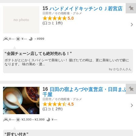
15
ハンドメイドキッチンＯＪ若宮店
日田市／その他軽食・グルメ
5.0
(口コミ 1件)
¥----
¥----
～¥999
“全国チェーン店しても絶対売れる！”
ポテトがとにかくスパイシーで美味しい！ 揚げたての時は、更に美味しいので癖に
なります。 味の薄め・濃...
by かなさんさん
16
日田の宿よろづや直営店・日田まぶし
千屋
日田市／その他軽食・グルメ
4.5
(口コミ 2件)
¥----
¥2,000～¥2,999
¥----
“肝すい付き”