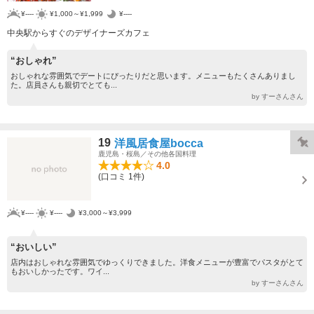
¥----
¥1,000～¥1,999
¥----
中央駅からすぐのデザイナーズカフェ
“おしゃれ”
おしゃれな雰囲気でデートにぴったりだと思います。メニューもたくさんありまし
た。店員さんも親切でとても...
by すーさんさん
19
洋風居食屋bocca
鹿児島・桜島／その他各国料理
4.0
(口コミ 1件)
¥----
¥----
¥3,000～¥3,999
“おいしい”
店内はおしゃれな雰囲気でゆっくりできました。洋食メニューが豊富でパスタがとて
もおいしかったです。ワイ...
by すーさんさん