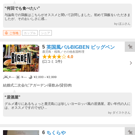
“何回でも食べたい”
与論島での鶏飯はこちらがオススメと聞いて訪問しました。初めて鶏飯をいただきま
したが、そのおいしさに感...
by ぼぶさん
ご当地
カップル
シニア
5
英国風バルBIGBEN ビッグベン
鹿児島・桜島／その他各国料理
4.0
(口コミ 1件)
¥----
¥----
¥2,000～¥2,999
結婚式二次会/ビアガーデン/昼飲み/貸切/肉
“居酒屋”
グルメ通りにあるちょっと鹿児島には珍しいヨーロッパ風の居酒屋。若い年代の人に
は、オススメですのでぜひ...
by ダイスケさん
6
ちくらや