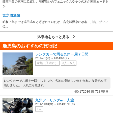
薩摩半島の東南に位置し、海岸沿いのフェニックスやヤシの木が南国ムードを
か...
宮之城温泉
昭和７年までは湯田温泉と呼ばれていたが、宮之城温泉に改名。川内川沿いに
位...
温泉地をもっと見る
鹿児島のおすすめの旅行記
レンタカーで周る九州一周７日間
2014/4/1(火) ～ 2014/4/7(月)
家族（子連れ）
3人～5人
レンタカーで九州を一回りしました。各地の美味しい物やきれいな景色を堪
能しました。 天気にも恵まれ...
172036
728
0
九州ツーリングin一人旅
2014/11/13(木) ～ 2014/11/17(月)
1人