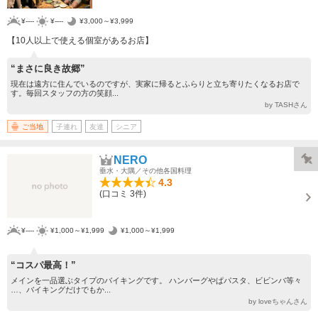
¥----
¥----
¥3,000～¥3,999
【10人以上で使える個室があるお店】
“まさに良き故郷”
現在は遠方に住んでいるのですが、実家に帰るとふらりと立ち寄りたくなるお店で
す。毎回スタッフの方の笑顔...
by TASHさん
ご当地
子連れ
友達
シニア
NERO
垂水・大隅／その他各国料理
4.3
(口コミ 3件)
¥----
¥1,000～¥1,999
¥1,000～¥1,999
“コスパ最高！”
メインを一品選ぶタイプのバイキングです。 ハンバーグやぱパスタ、ビビンバ等々
…、バイキングだけでもか...
by loveちゃんさん