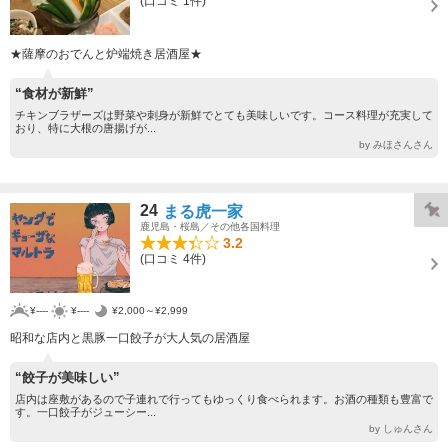
(口コミ 1件)
★薩摩のおでんと炉端焼き居酒屋★
“食材が新鮮”
チキンブラザーズは野菜や刺身が新鮮でとても美味しいです。コース料理が充実して
おり、特に大根の唐揚げが...
by みほさんさん
24
まる虎一家
鹿児島・桜島／その他各国料理
3.2
(口コミ 4件)
¥----
¥----
¥2,000～¥2,999
昭和な店内と黒豚一口餃子が大人気の居酒屋
“餃子が美味しい”
店内は座敷があるので子連れで行ってもゆっくり食べられます。お酒の種類も豊富で
す。一口餃子がジューシー...
by しゅんさん