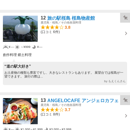
12
旅の駅桜島 桜島物産館
鹿児島・桜島／その他各国料理
3.8
(口コミ 6件)
¥----
～¥999
¥----
創作料理 郷土料理
“道の駅大好き”
お土産物の種類も豊富ですし、大きなレストランもあります。 展望台では桜島が一
望できます。 旅行の際は...
by もえくんさん
13
ANGELOCAFE アンジェロカフェ
鹿児島・桜島／その他各国料理
3.7
(口コミ 8件)
¥----
¥1,000～¥1,999
¥3,000～¥3,999