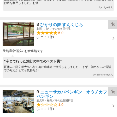
お店を利用しました。お酒...
by higuさん
8
ひかりの郷 すんくじら
北薩・川内／その他各国料理
5.0
(口コミ 1件)
天然温泉併設のお食事処です
“今まで行った旅行の中でのベスト賞”
夏休みに阿久根大島へ行く為に出水市で宿探しをしました。 まず、初めからの電話
での対応がとても気持ちが...
by Sunshineさん
9
ニューサカバペンギン オウチカフェ
ペンギン
鹿児島・桜島／その他各国料理
1.0
(口コミ 1件)