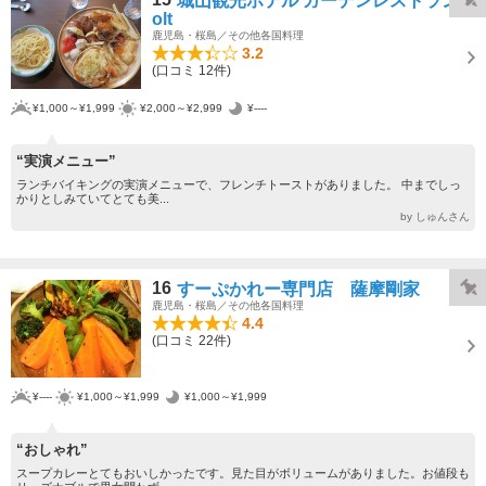
城山観光ホテル ガーデンレストランh
olt
鹿児島・桜島／その他各国料理
3.2
(口コミ 12件)
¥1,000～¥1,999
¥2,000～¥2,999
¥----
“実演メニュー”
ランチバイキングの実演メニューで、フレンチトーストがありました。 中までしっ
かりとしみていてとても美...
by しゅんさん
16
すーぷかれー専門店 薩摩剛家
鹿児島・桜島／その他各国料理
4.4
(口コミ 22件)
¥----
¥1,000～¥1,999
¥1,000～¥1,999
“おしゃれ”
スープカレーとてもおいしかったです。見た目がボリュームがありました。お値段も