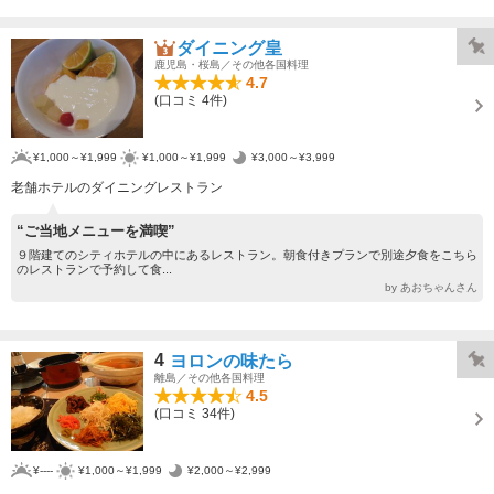
ダイニング皇
鹿児島・桜島／その他各国料理
4.7
(口コミ 4件)
¥1,000～¥1,999
¥1,000～¥1,999
¥3,000～¥3,999
老舗ホテルのダイニングレストラン
“ご当地メニューを満喫”
９階建てのシティホテルの中にあるレストラン。朝食付きプランで別途夕食をこちら
のレストランで予約して食...
by あおちゃんさん
4
ヨロンの味たら
離島／その他各国料理
4.5
(口コミ 34件)
¥----
¥1,000～¥1,999
¥2,000～¥2,999