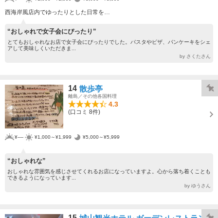
西海岸風店内でゆったりとした日常を…
“おしゃれで女子会にぴったり”
とてもおしゃれなお店で女子会にぴったりでした。パスタやピザ、パンケーキをシェ
アして美味しくいただきま...
by さくたさん
14
散歩亭
離島／その他各国料理
4.3
(口コミ 8件)
¥----
¥1,000～¥1,999
¥5,000～¥5,999
“おしゃれな”
おしゃれな雰囲気を感じさせてくれるお店になっていますよ。心から落ち着くことも
できるようになっています...
by ゆうさん
15