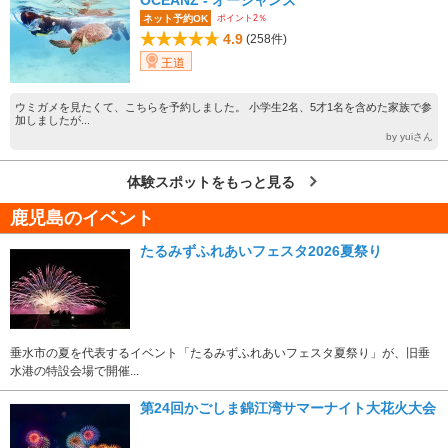
OCEANZ - オーシャンズ
ポイント2％
ネット予約OK
4.9
(258件)
王道
ウミガメを見たくて、こちらを予約しました。 小学生2名、5才1名を含めた家族で参
加しましたが...
by yuiさん
体験スポットをもっと見る
鹿児島のイベント
たるみずふれあいフェスタ2026夏祭り
垂水市の夏を代表するイベント「たるみずふれあいフェスタ夏祭り」が、旧垂
水港の特設会場で開催...
第24回かごしま錦江湾サマーナイト大花火大会