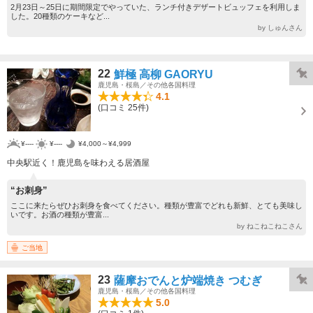
2月23日～25日に期間限定でやっていた、ランチ付きデザートビュッフェを利用しま
した。20種類のケーキなど...
by しゅんさん
22
鮮極 高柳 GAORYU
鹿児島・桜島／その他各国料理
4.1
(口コミ 25件)
¥----
¥----
¥4,000～¥4,999
中央駅近く！鹿児島を味わえる居酒屋
“お刺身”
ここに来たらぜひお刺身を食べてください。種類が豊富でどれも新鮮、とても美味し
いです。お酒の種類が豊富...
by ねこねこねこさん
ご当地
23
薩摩おでんと炉端焼き つむぎ
鹿児島・桜島／その他各国料理
5.0