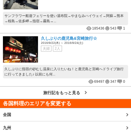
サンフラワー船遊フェリーを使い湯布院→やまなみハイウェイ→阿蘇→熊本
→桜島→佐多岬→指宿→霧島→...
185436
543
1
久しぶりの鹿児島&宮崎旅行☆
2016/9/22(木) ～ 2016/9/24(土)
夫婦
2人
久しぶりに指宿の砂むし温泉に入りたいね！と鹿児島と宮崎へドライブ旅行
に行ってきました♪ 以前にも何...
69497
347
0
旅行記をもっと見る
各国料理のエリアを変更する
全国
九州