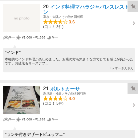
20
インド料理マハラジャパレスレストラ
ン
垂水・大隅／その他各国料理
3.6
(口コミ 3件)
¥----
¥1,000～¥1,999
¥----
“インド”
本格的なインド料理が楽しめました。お店の方も気さくな方でとても感じが良かった
です。お値段もリーズナブ...
by すーさんさん
21
ポルトカーサ
鹿児島・桜島／その他各国料理
4.0
(口コミ 5件)
¥----
¥1,000～¥1,999
¥----
“ランチ付きデザートビュッフェ”