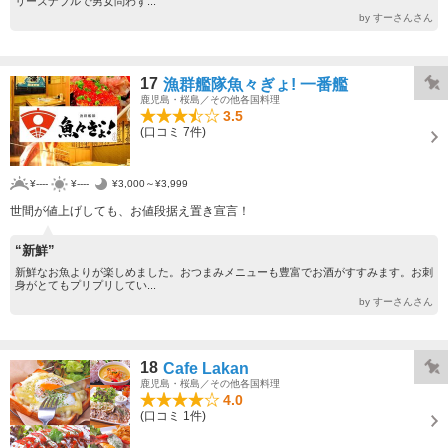
リーズナブルで男女問わず...
by すーさんさん
17
漁群艦隊魚々ぎょ! 一番艦
鹿児島・桜島／その他各国料理
3.5
(口コミ 7件)
¥----
¥----
¥3,000～¥3,999
世間が値上げしても、お値段据え置き宣言！
“新鮮”
新鮮なお魚よりが楽しめました。おつまみメニューも豊富でお酒がすすみます。お刺
身がとてもプリプリしてい...
by すーさんさん
18
Cafe Lakan
鹿児島・桜島／その他各国料理
4.0
(口コミ 1件)