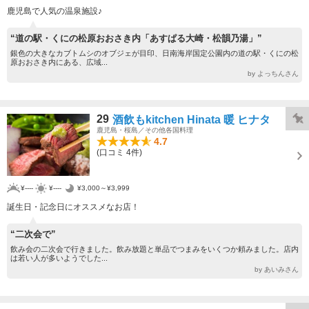
鹿児島で人気の温泉施設♪
“道の駅・くにの松原おおさき内「あすぱる大崎・松韻乃湯」”
銀色の大きなカブトムシのオブジェが目印、日南海岸国定公園内の道の駅・くにの松
原おおさき内にある、広域...
by よっちんさん
29
酒飲もkitchen Hinata 暖 ヒナタ
鹿児島・桜島／その他各国料理
4.7
(口コミ 4件)
¥----
¥----
¥3,000～¥3,999
誕生日・記念日にオススメなお店！
“二次会で”
飲み会の二次会で行きました。飲み放題と単品でつまみをいくつか頼みました。店内
は若い人が多いようでした...
by あいみさん