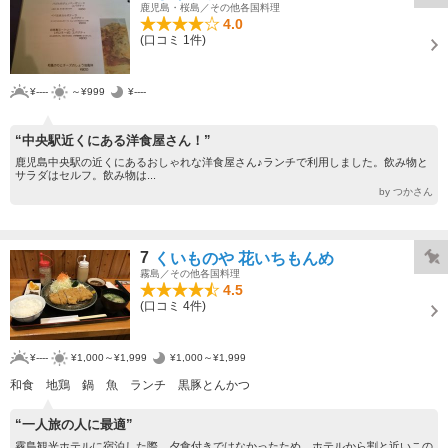
鹿児島・桜島／その他各国料理
4.0
(口コミ 1件)
¥----
～¥999
¥----
“中央駅近くにある洋食屋さん！”
鹿児島中央駅の近くにあるおしゃれな洋食屋さん♪ランチで利用しました。飲み物と
サラダはセルフ。飲み物は...
by つかさん
7
くいものや 花いちもんめ
霧島／その他各国料理
4.5
(口コミ 4件)
¥----
¥1,000～¥1,999
¥1,000～¥1,999
和食 地鶏 鍋 魚 ランチ 黒豚とんかつ
“一人旅の人に最適”
霧島観光ホテルに宿泊した際、夕食付きではなかったため、ホテルから割と近いこの