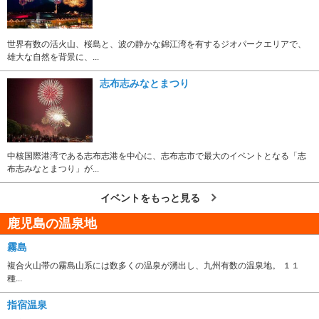
世界有数の活火山、桜島と、波の静かな錦江湾を有するジオパークエリアで、
雄大な自然を背景に、...
志布志みなとまつり
中核国際港湾である志布志港を中心に、志布志市で最大のイベントとなる「志
布志みなとまつり」が...
イベントをもっと見る
鹿児島の温泉地
霧島
複合火山帯の霧島山系には数多くの温泉が湧出し、九州有数の温泉地。 １１
種...
指宿温泉