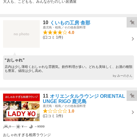
大人も、こどもも、みんながたのしい居酒屋
10
くいもの工房 舎那
鹿児島・桜島／その他各国料理
4.0
(口コミ 1件)
“おしゃれ”
店内は少し薄暗くおしゃれな雰囲気。創作料理が多い。どれも美味しく、お酒の種類
も豊富。値段は少し高め。
by みーのさん
11
オリエンタルラウンジ ORIENTAL LO
UNGE RIGO 鹿児島
鹿児島・桜島／その他各国料理
1.0
(口コミ 1件)
¥----
¥----
～¥999
おしゃれすぎる相席ラウンジ