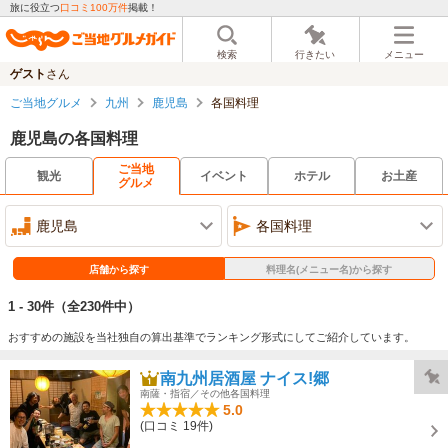
旅に役立つ
口コミ100万件
掲載！
検索
行きたい
メニュー
ゲスト
さん
ご当地グルメ
九州
鹿児島
各国料理
鹿児島の各国料理
ご当地
観光
イベント
ホテル
お土産
グルメ
鹿児島
各国料理
店舗から探す
料理名(メニュー名)から探す
1 - 30件
（全230件中）
おすすめの施設を当社独自の算出基準でランキング形式にしてご紹介しています。
南九州居酒屋 ナイス!郷
南薩・指宿／その他各国料理
5.0
(口コミ 19件)