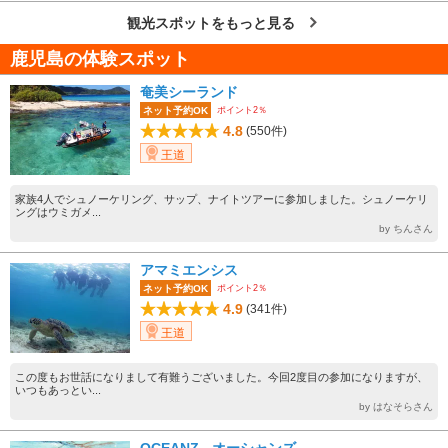
観光スポットをもっと見る
鹿児島の体験スポット
奄美シーランド
ポイント2％
ネット予約OK
4.8
(550件)
王道
家族4人でシュノーケリング、サップ、ナイトツアーに参加しました。シュノーケリ
ングはウミガメ...
by ちんさん
アマミエンシス
ポイント2％
ネット予約OK
4.9
(341件)
王道
この度もお世話になりまして有難うございました。今回2度目の参加になりますが、
いつもあっとい...
by はなそらさん