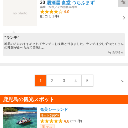
30
居酒屋 食堂 つちふまず
南薩・指宿／その他各国料理
4.0
(口コミ 1件)
“ランチ”
地元の方におすすめされてランチにお友達と行きました。ランチは少しずつたくさん
の種類が食べられて美味し...
by あやさん
1
2
3
4
5
＞
鹿児島の観光スポット
奄美シーランド
ネット予約OK
4.8
(550件)