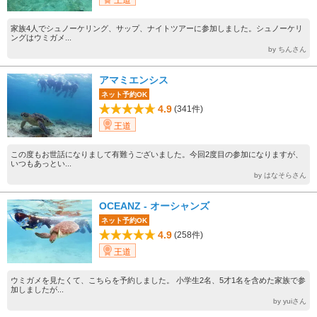
王道
家族4人でシュノーケリング、サップ、ナイトツアーに参加しました。シュノーケリ
ングはウミガメ...
by ちんさん
アマミエンシス
ネット予約OK
4.9
(341件)
王道
この度もお世話になりまして有難うございました。今回2度目の参加になりますが、
いつもあっとい...
by はなそらさん
OCEANZ - オーシャンズ
ネット予約OK
4.9
(258件)
王道
ウミガメを見たくて、こちらを予約しました。 小学生2名、5才1名を含めた家族で参
加しましたが...
by yuiさん