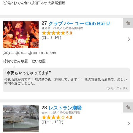
“炉端×おでん食べ放題” ネオ大衆居酒屋
27
クラブ バー ユー Club Bar U
鹿児島・桜島／その他各国料理
5.0
(口コミ 1件)
¥----
¥----
¥3,000～¥3,999
貸切で飲み放題 歌い放題
“今夜もやっちゃってます”
今夜も絶好調です！ 鹿児島の夜、満喫しています！！ 店の雰囲気も最高で、楽しい
時間を過ごせました。 ...
by もってぃさん
28
レストラン潮騒
垂水・大隅／その他各国料理
4.0
(口コミ 12件)