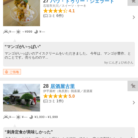
27
ハウ・トゥリー・ジェラート
石垣市大川／スイーツ・ケーキ
4.1
(口コミ 6件)
¥----
～¥999
¥----
“マンゴがいっぱい”
マンゴがいっぱいのアイスクリームをいただきました。 今年は、マンゴが豊作、と
のことです。売りもののマ...
by にんぎょひめさん
ご当地
28
居酒屋古里
伊平屋村（島尻郡）我喜屋／居酒屋
5.0
(口コミ 1件)
¥----
¥----
¥1,000～¥1,999
“刺身定食が美味しかった”