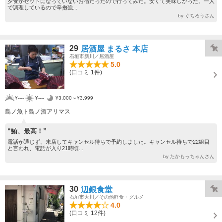
夕食がセットになっていないお宿だったので行ってみた。安くて美味しかった。一人
で調理しているので辛抱強...
by ぐちろうさん
29
居酒屋 まるさ 本店
石垣市新川／居酒屋
5.0
(口コミ 1件)
¥----
¥----
¥3,000～¥3,999
島ノ魚ト島ノ酒アリマス
“鮪、最高！”
電話が通じず、来店してキャンセル待ちで予約しました。キャンセル待ちで22組目
と言われ、電話が入り21時頃...
by たかもっちゃんさん
30
辺銀食堂
石垣市大川／その他軽食・グルメ
4.0
(口コミ 12件)