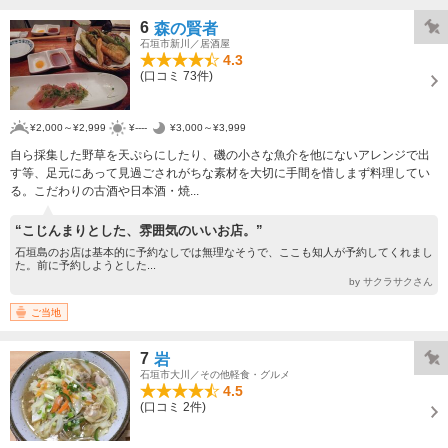
6
森の賢者
石垣市新川／居酒屋
4.3
(口コミ 73件)
¥2,000～¥2,999
¥----
¥3,000～¥3,999
自ら採集した野草を天ぷらにしたり、磯の小さな魚介を他にないアレンジで出
す等、足元にあって見過ごされがちな素材を大切に手間を惜しまず料理してい
る。こだわりの古酒や日本酒・焼...
“こじんまりとした、雰囲気のいいお店。”
石垣島のお店は基本的に予約なしでは無理なそうで、ここも知人が予約してくれまし
た。前に予約しようとした...
by サクラサクさん
ご当地
7
岩
石垣市大川／その他軽食・グルメ
4.5
(口コミ 2件)