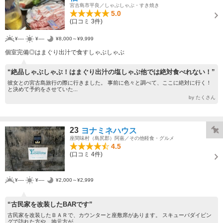
宮古島市平良／しゃぶしゃぶ・すき焼き
5.0
(口コミ 3件)
¥----
¥----
¥8,000～¥9,999
個室完備◎はまぐり出汁で食すしゃぶしゃぶ
“絶品しゃぶしゃぶ！はまぐり出汁の塩しゃぶ他では絶対食べれない！”
彼女との宮古島旅行の際に行きました。 事前に色々と調べて、ここに絶対に行く！
と決めて予約をさせていた...
by たくさん
23
ヨナミネハウス
座間味村（島尻郡）阿嘉／その他軽食・グルメ
4.5
(口コミ 4件)
¥----
¥----
¥2,000～¥2,999
“古民家を改装したBARです”
古民家を改装したＢＡＲで、カウンターと座敷席があります。 スキューバダイビン
グで訪れた方や、地元方が...