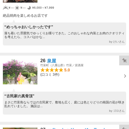
¥----
¥----
¥6,000～¥7,999
絶品焼肉を楽しめるお店です
“めっちゃおいしかったです”
落ち着いた雰囲気でゆっくりお喋りできた。このおしゃれな内装とお肉のクオリティ
を考えたら、コスパはかな...
by けいさん
26
泉屋
竹富町（八重山郡）竹富／居酒屋
5.0
(口コミ 3件)
“古民家の真骨頂”
まさに竹富島ならではの古民家で、敷地も広く、庭には色とりどりの南国の花が咲き
乱れていました。 施設は...
by ゴロさん