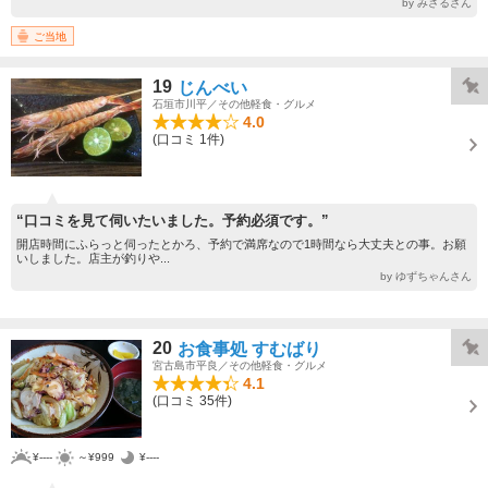
by みさるさん
ご当地
19
じんべい
石垣市川平／その他軽食・グルメ
4.0
(口コミ 1件)
“口コミを見て伺いたいました。予約必須です。”
開店時間にふらっと伺ったとかろ、予約で満席なので1時間なら大丈夫との事。お願
いしました。店主が釣りや...
by ゆずちゃんさん
20
お食事処 すむばり
宮古島市平良／その他軽食・グルメ
4.1
(口コミ 35件)
¥----
～¥999
¥----