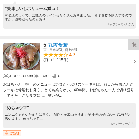
“美味しいしボリューム満点！”
有名店のようで、芸能人のサインもたくさんありました。 まず食券を購入するので
すが、昼時だったのもあり...
by アンパンナさん
5
丸吉食堂
宮古島市城辺／郷土料理
4.2
(口コミ 115件)
¥1,000～¥1,999
～¥999
¥----
おばちゃん一押しのメニューは野菜たっぷりのソーキそば。前日から煮込んだ
ソーキは骨離れも良く、とても柔らかい。40年間、おばちゃん一人で切り盛り
してきた小さな食堂には、笑いが...
“めちゃウマ”
ニンニクもきいた他とは違う。 創作とか沢山ありますが 本来のそばの中で1番だと
思います。 めっちゃ並...
by ガーリーさん
ご当地