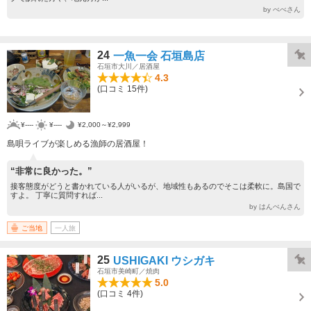
by べべさん
24
一魚一会 石垣島店
石垣市大川／居酒屋
4.3
(口コミ 15件)
¥----
¥----
¥2,000～¥2,999
島唄ライブが楽しめる漁師の居酒屋！
“非常に良かった。”
接客態度がどうと書かれている人がいるが、地域性もあるのでそこは柔軟に。島国で
すよ。 丁寧に質問すれば...
by はんぺんさん
ご当地
一人旅
25
USHIGAKI ウシガキ
石垣市美崎町／焼肉
5.0
(口コミ 4件)