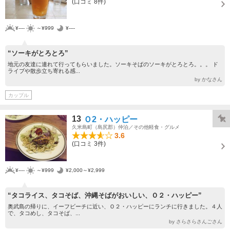
(口コミ 8件)
¥----
～¥999
¥----
“ソーキがとろとろ”
地元の友達に連れて行ってもらいました。ソーキそばのソーキがとろとろ。。。 ド
ライブや散歩立ち寄れる感...
by かなさん
カップル
13
Ｏ2・ハッピー
久米島町（島尻郡）仲泊／その他軽食・グルメ
3.6
(口コミ 3件)
¥----
～¥999
¥2,000～¥2,999
“タコライス、タコそば、沖縄そばがおいしい、Ｏ２・ハッピー”
奥武島の帰りに、イーフビーチに近い、Ｏ２・ハッピーにランチに行きました。４人
で、タコめし、タコそば、...
by さらさらさんごさん