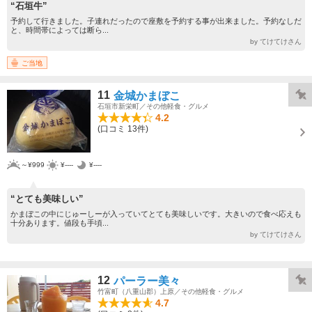
“石垣牛”
予約して行きました。子連れだったので座敷を予約する事が出来ました。予約なしだ
と、時間帯によっては断ら...
by てけてけさん
ご当地
11
金城かまぼこ
石垣市新栄町／その他軽食・グルメ
4.2
(口コミ 13件)
～¥999
¥----
¥----
“とても美味しい”
かまぼこの中にじゅーしーが入っていてとても美味しいです。大きいので食べ応えも
十分あります。値段も手頃...
by てけてけさん
12
パーラー美々
竹富町（八重山郡）上原／その他軽食・グルメ
4.7