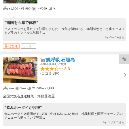
¥1,000～¥1,999
～¥999
¥----
“南国を五感で体験”
ヒスイカズラを見たくて訪問しました。今年は例年にない満開状態という事でヒスイ
カズラのトンネルは見応え...
by OwnVeさん
ご当地
カップル
鰓呼吸 石垣島
石垣市美崎町／海鮮
3.3
(口コミ 3件)
¥----
¥----
¥1,000～¥1,999
全国の漁港直送鮮魚・海鮮居酒屋
“飲みホーダイがお得”
飲みホーダイ２時間が￥1,700（生は1杯のみ)と破格。地元料理と関西チェーン店の
メニューも揃っていて豊富...
by ハリスコさん