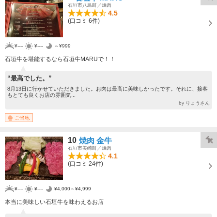
石垣市八島町／焼肉
4.5
(口コミ 6件)
¥----
¥----
～¥999
石垣牛を堪能するなら石垣牛MARUで！！
“最高でした。”
8月13日に行かせていただきました。お肉は最高に美味しかったです。それに、接客
もとても良くお店の雰囲気...
by りょうさん
ご当地
10
焼肉 金牛
石垣市美崎町／焼肉
4.1
(口コミ 24件)
¥----
¥----
¥4,000～¥4,999
本当に美味しい石垣牛を味わえるお店