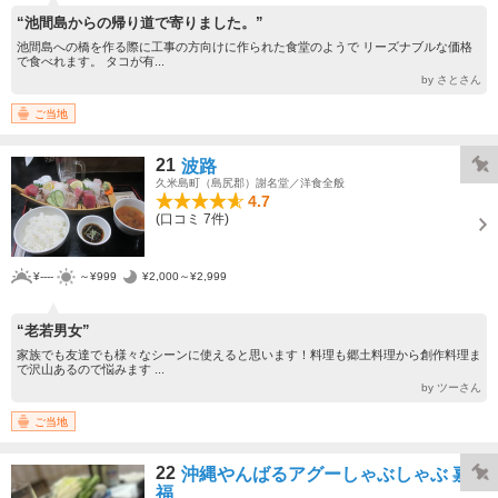
“池間島からの帰り道で寄りました。”
池間島への橋を作る際に工事の方向けに作られた食堂のようで リーズナブルな価格
で食べれます。 タコが有...
by さとさん
ご当地
21
波路
久米島町（島尻郡）謝名堂／洋食全般
4.7
(口コミ 7件)
¥----
～¥999
¥2,000～¥2,999
“老若男女”
家族でも友達でも様々なシーンに使えると思います！料理も郷土料理から創作料理ま
で沢山あるので悩みます ...
by ツーさん
ご当地
22
沖縄やんばるアグーしゃぶしゃぶ 嘉
福