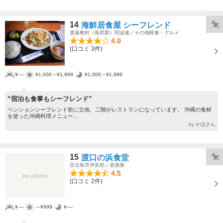
14
海鮮居食屋 シーフレンド
渡嘉敷村（島尻郡）阿波連／その他軽食・グルメ
4.0
(口コミ 3件)
¥----
¥1,000～¥1,999
¥1,000～¥1,999
“宿泊も食事もシーフレンド”
ペンションシーフレンド前に立地、二階がレストランになっています。 沖縄の食材
を使った沖縄料理メニュー...
by かほさん
15
渡口の浜食堂
宮古島市伊良部／居酒屋
4.5
(口コミ 2件)
¥----
～¥999
¥----