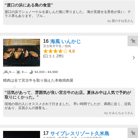
“渡口の浜にある島の食堂”
渡口の浜でシュノーケルを楽しんだ後に寄りました。 海が見渡せる景色が良い、テ
ラス席もあります。 ブル...
by 愛のすね毛さん
16
海風 いんかじ
宮古島市平良／焼肉
4.0
(口コミ 2件)
¥----
¥----
¥4,000～¥4,999
精肉は全て宮古牛を取り揃えた本格焼肉屋
“活気があって、雰囲気が良い宮古牛のお店。夏休み中は人気で予約が
取りにくかった。”
現地の宿の人にオススメされて行きました。 早い時間でしたが、満席に近く、活気
があり、店員さんの接客も...
by かみんちゅうさん
17
サイプレスリゾート久米島