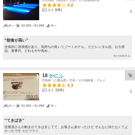
久米島町（島尻郡）大原／その他各国料理
4.0
(口コミ 6件)
¥----
¥2,000～¥2,999
¥----
“朝食が高い”
全体的に清潔感があり、気持ちの良いリゾートホテル。 ただレンタル品、お土産
品、食事代、どれもやや高め...
by nozkさん
18
かにふ
竹富町（八重山郡）竹富／その他軽食・グルメ
4.3
(口コミ 16件)
¥----
¥1,000～¥1,999
¥----
“てきぱき”
従業員さんの動きがてきぱきしてて、お客さん多かったけど そんなに待たなくてよ
かったです エビフライ、...