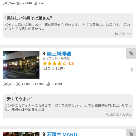
¥----
～¥999
¥----
“美味しい沖縄そば屋さん”
パチンコ店の２階にあり、横の階段から登れます。 とても美味しいお店です。 店の
方もとても感じが良かっ...
by さわさん
8
郷土料理磯
石垣市大川／居酒屋
4.3
(口コミ 11件)
¥----
¥1,000～¥1,999
～¥999
“安くてうまい”
ランチにもディナーにも使えて、安くて美味しいし、とても家庭的な料理ばかりでし
た。沖縄そばや定食など迷...
by あゆむくんさん
9
石垣牛 MARU