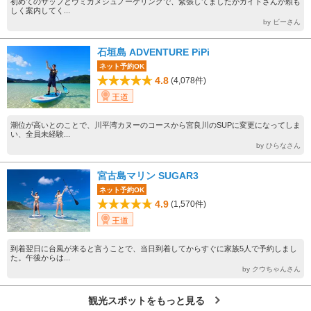
初めてのサップとウミガメシュノーケリングで、緊張してましたがガイドさんが頼も
しく案内してく...
by ビーさん
石垣島 ADVENTURE PiPi
ネット予約OK
4.8
(4,078件)
王道
潮位が高いとのことで、川平湾カヌーのコースから宮良川のSUPに変更になってしま
い、全員未経験...
by ひらなさん
宮古島マリン SUGAR3
ネット予約OK
4.9
(1,570件)
王道
到着翌日に台風が来ると言うことで、当日到着してからすぐに家族5人で予約しまし
た。午後からは...
by クウちゃんさん
観光スポットをもっと見る