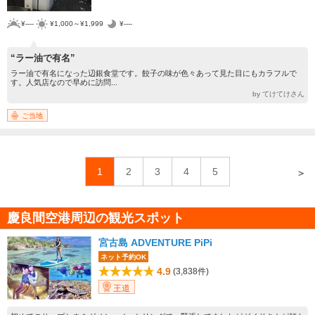
¥----
¥1,000～¥1,999
¥----
“ラー油で有名”
ラー油で有名になった辺銀食堂です。餃子の味が色々あって見た目にもカラフルで
す。人気店なので早めに訪問...
by てけてけさん
ご当地
1
2
3
4
5
＞
慶良間空港周辺の観光スポット
宮古島 ADVENTURE PiPi
ネット予約OK
4.9
(3,838件)
王道