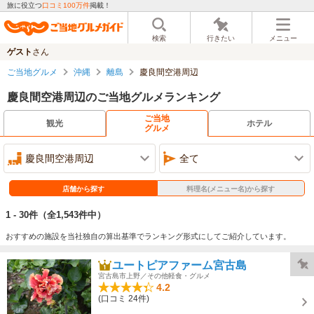
旅に役立つ
口コミ100万件
掲載！
検索
行きたい
メニュー
ゲスト
さん
ご当地グルメ
沖縄
離島
慶良間空港周辺
慶良間空港周辺のご当地グルメランキング
ご当地
観光
ホテル
グルメ
慶良間空港周辺
全て
店舗から探す
料理名(メニュー名)から探す
1 - 30件
（全1,543件中）
おすすめの施設を当社独自の算出基準でランキング形式にしてご紹介しています。
ユートピアファーム宮古島
宮古島市上野／その他軽食・グルメ
4.2
(口コミ 24件)