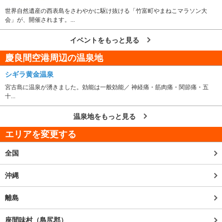
世界自然遺産の西表島をさわやかに駆け抜ける「竹富町やまねこマラソン大
会」が、開催されます。...
イベントをもっと見る
慶良間空港周辺の温泉地
シギラ黄金温泉
宮古島に温泉が湧きました。効能は一般効能／ 神経痛・筋肉痛・関節痛・五
十...
温泉地をもっと見る
エリアを変更する
全国
沖縄
離島
座間味村（島尻郡）