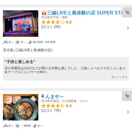
三線LIVEと島体験の店 SUPER STAR
宮古島市平良／海鮮
4.0
(口コミ 2件)
¥----
¥----
¥4,000～¥4,999
宮古島♪三線LIVEと島体験の店♪
“子供と楽しめる”
店の雰囲気はJAZZなどが聞ける洋風な感じでした。三線ショーは３０分くらいあり
各テーブルにエイサーの時の...
by トミさん
4
んまや～
宮古島市城辺／その他軽食・グルメ
4.4
(口コミ 7件)
¥----
～¥999
¥----