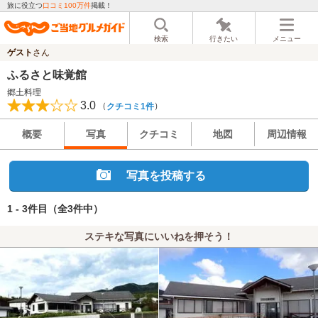
旅に役立つ
口コミ100万件
掲載！
検索
行きたい
メニュー
ゲスト
さん
ふるさと味覚館
郷土料理
3.0
（
）
クチコミ1件
概要
写真
クチコミ
地図
周辺情報
写真を投稿する
1 - 3件目
（全3件中）
ステキな写真にいいねを押そう！