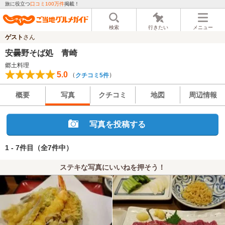
旅に役立つ
口コミ100万件
掲載！
検索
行きたい
メニュー
ゲスト
さん
安曇野そば処 青崎
郷土料理
5.0
（
）
クチコミ5件
概要
写真
クチコミ
地図
周辺情報
写真を投稿する
1 - 7件目
（全7件中）
ステキな写真にいいねを押そう！