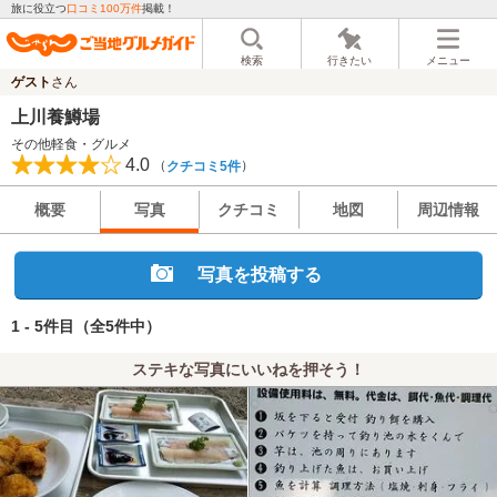
旅に役立つ
口コミ100万件
掲載！
検索
行きたい
メニュー
ゲスト
さん
上川養鱒場
その他軽食・グルメ
4.0
（
）
クチコミ5件
概要
写真
クチコミ
地図
周辺情報
写真を投稿する
1 - 5件目
（全5件中）
ステキな写真にいいねを押そう！