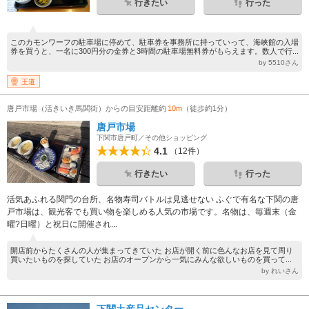
行きたい
行った
このカモンワーフの駐車場に停めて、駐車券を事務所に持っていって、海峡館の入場
券を買うと、一名に300円分の金券と3時間の駐車場無料券がもらえます。数人で行...
by 5510さん
王道
唐戸市場（活きいき馬関街）からの目安距離約
10m
（徒歩約1分）
唐戸市場
下関市唐戸町／その他ショッピング
4.1
（12件）
行きたい
行った
活気あふれる関門の台所、名物寿司バトルは見逃せない ふぐで有名な下関の唐
戸市場は、観光客でも買い物を楽しめる人気の市場です。名物は、毎週末（金
曜?日曜）と祝日に開催され...
開店前からたくさんの人が集まってきていた お店が開く前に色んなお店を見て周り
買いたいものを探していた お店のオープンから一気にみんな欲しいものを買って...
by れいさん