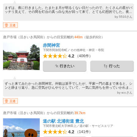
まずは、夜に行きました。たまたま月が明るくない日だったので、たくさんの星がバ
ッチリ見えて、その間を灯台の真っ白な光が回って来て、とても幻想的でした。夜...
by 5510さん
王道
唐戸市場（活きいき馬関街）からの目安距離約
440m
（徒歩約6分）
赤間神宮
下関市阿弥陀寺町／その他神社・神宮・寺院
4.2
（406件）
行きたい
行った
ずっと来てみたかった赤間神宮。外観は派手でしたが、平家一門の墓まで来ると、シ
ンと静まり返り、急に空気がひんやりとしていて、一気に気持ちを持っていかれま...
by w.v.さん
王道
唐戸市場（活きいき馬関街）からの目安距離約
39.7km
道の駅 北浦街道 豊北
下関市豊北町大字神田上／道の駅・サービスエリア
4.2
（141件）