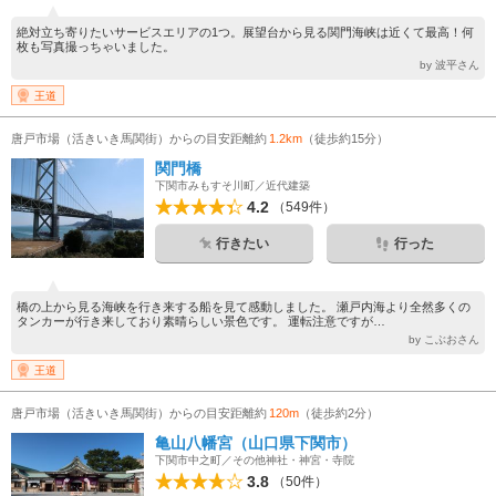
絶対立ち寄りたいサービスエリアの1つ。展望台から見る関門海峡は近くて最高！何
枚も写真撮っちゃいました。
by 波平さん
王道
唐戸市場（活きいき馬関街）からの目安距離約
1.2km
（徒歩約15分）
関門橋
下関市みもすそ川町／近代建築
4.2
（549件）
行きたい
行った
橋の上から見る海峡を行き来する船を見て感動しました。 瀬戸内海より全然多くの
タンカーが行き来しており素晴らしい景色です。 運転注意ですが…
by こぶおさん
王道
唐戸市場（活きいき馬関街）からの目安距離約
120m
（徒歩約2分）
亀山八幡宮（山口県下関市）
下関市中之町／その他神社・神宮・寺院
3.8
（50件）