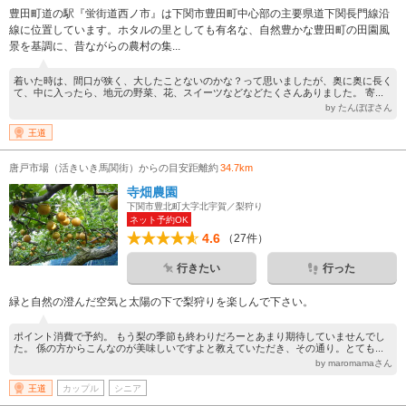
豊田町道の駅『蛍街道西ノ市』は下関市豊田町中心部の主要県道下関長門線沿
線に位置しています。ホタルの里としても有名な、自然豊かな豊田町の田園風
景を基調に、昔ながらの農村の集...
着いた時は、間口が狭く、大したことないのかな？って思いましたが、奥に奥に長く
て、中に入ったら、地元の野菜、花、スイーツなどなどたくさんありました。 寄...
by たんぽぽさん
王道
唐戸市場（活きいき馬関街）からの目安距離約
34.7km
寺畑農園
下関市豊北町大字北宇賀／梨狩り
ネット予約OK
4.6
（27件）
行きたい
行った
緑と自然の澄んだ空気と太陽の下で梨狩りを楽しんで下さい。
ポイント消費で予約。 もう梨の季節も終わりだろーとあまり期待していませんでし
た。 係の方からこんなのが美味しいですよと教えていただき、その通り。とても...
by maromamaさん
王道
カップル
シニア