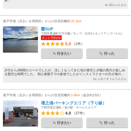
最...
by 花ちゃんさん
唐戸市場（活きいき馬関街）からの目安距離約
22.1km
響SUP
下関市豊浦町大字川棚／サップ・SUP(スタンドアップパドル)
ネット予約OK
5.0
（2件）
行きたい
行った
夕方から2時間のコースでしたが、涼しくなってきた頃の青空と夕陽の両方が楽しめ
る贅沢な時間でした。 初心者親子での参加でしたがインストラクターの方が海の...
by ぶるーまうんてんさん
唐戸市場（活きいき馬関街）からの目安距離約
1.0km
（徒歩約13分）
壇之浦パーキングエリア（下り線）
下関市壇之浦町／道の駅・サービスエリア
4.0
（37件）
行きたい
行った