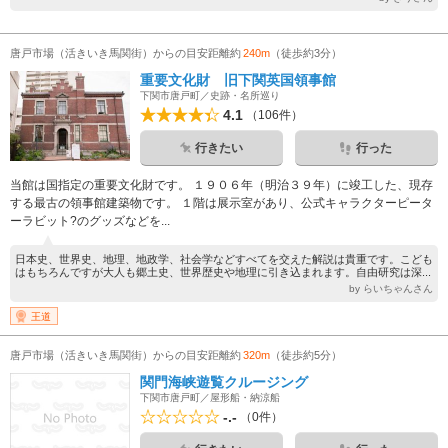
唐戸市場（活きいき馬関街）からの目安距離約
240m
（徒歩約3分）
重要文化財 旧下関英国領事館
下関市唐戸町／史跡・名所巡り
4.1
（106件）
行きたい
行った
当館は国指定の重要文化財です。 １９０６年（明治３９年）に竣工した、現存
する最古の領事館建築物です。 １階は展示室があり、公式キャラクターピータ
ーラビット?のグッズなどを...
日本史、世界史、地理、地政学、社会学などすべてを交えた解説は貴重です。こども
はもちろんですが大人も郷土史、世界歴史や地理に引き込まれます。自由研究は深...
by らいちゃんさん
王道
唐戸市場（活きいき馬関街）からの目安距離約
320m
（徒歩約5分）
関門海峡遊覧クルージング
下関市唐戸町／屋形船・納涼船
-.-
（0件）