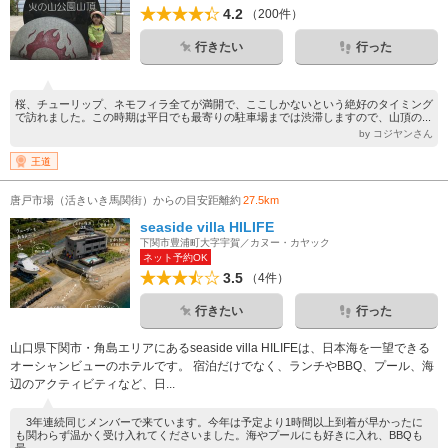
4.2
（200件）
行きたい
行った
桜、チューリップ、ネモフィラ全てが満開で、ここしかないという絶好のタイミング
で訪れました。この時期は平日でも最寄りの駐車場までは渋滞しますので、山頂の...
by コジヤンさん
王道
唐戸市場（活きいき馬関街）からの目安距離約
27.5km
seaside villa HILIFE
下関市豊浦町大字宇賀／カヌー・カヤック
ネット予約OK
3.5
（4件）
行きたい
行った
山口県下関市・角島エリアにあるseaside villa HILIFEは、日本海を一望できる
オーシャンビューのホテルです。 宿泊だけでなく、ランチやBBQ、プール、海
辺のアクティビティなど、日...
3年連続同じメンバーで来ています。今年は予定より1時間以上到着が早かったに
も関わらず温かく受け入れてくださいました。海やプールにも好きに入れ、BBQも