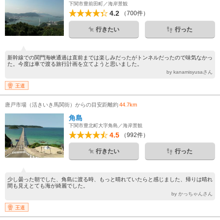
下関市豊前田町／海岸景観
4.2
（700件）
行きたい
行った
新幹線での関門海峡通過は直前までは楽しみだったがトンネルだったので味気なかっ
た。今度は車で渡る旅行計画を立てようと思いました。
by kanamisyusaさん
王道
唐戸市場（活きいき馬関街）からの目安距離約
44.7km
角島
下関市豊北町大字角島／海岸景観
4.5
（992件）
行きたい
行った
少し曇った朝でした、角島に渡る時、もっと晴れていたらと感じました、帰りは晴れ
間も見えとても海が綺麗でした。
by かっちゃんさん
王道