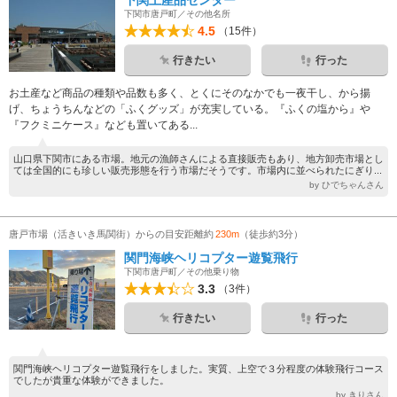
下関土産品センター
下関市唐戸町／その他名所
4.5
（15件）
行きたい
行った
お土産など商品の種類や品数も多く、とくにそのなかでも一夜干し、から揚
げ、ちょうちんなどの「ふくグッズ」が充実している。『ふくの塩から』や
『フクミニケース』なども置いてある...
山口県下関市にある市場。地元の漁師さんによる直接販売もあり、地方卸売市場とし
ては全国的にも珍しい販売形態を行う市場だそうです。市場内に並べられたにぎり...
by ひでちゃんさん
唐戸市場（活きいき馬関街）からの目安距離約
230m
（徒歩約3分）
関門海峡ヘリコプター遊覧飛行
下関市唐戸町／その他乗り物
3.3
（3件）
行きたい
行った
関門海峡ヘリコプター遊覧飛行をしました。実質、上空で３分程度の体験飛行コース
でしたが貴重な体験ができました。
by きりさん