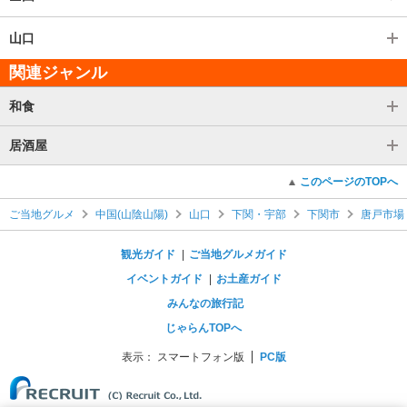
山口
関連ジャンル
和食
居酒屋
このページのTOPへ
ご当地グルメ
中国(山陰山陽)
山口
下関・宇部
下関市
唐戸市場
観光ガイド
ご当地グルメガイド
イベントガイド
お土産ガイド
みんなの旅行記
じゃらんTOPへ
表示：
スマートフォン版
PC版