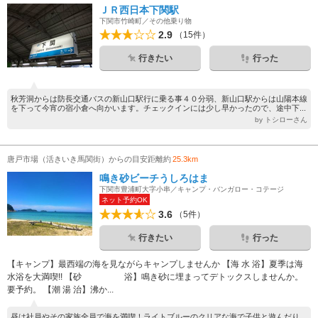
ＪＲ西日本下関駅
下関市竹崎町／その他乗り物
2.9
（15件）
行きたい
行った
秋芳洞からは防長交通バスの新山口駅行に乗る事４０分弱、新山口駅からは山陽本線
を下って今宵の宿小倉へ向かいます。チェックインには少し早かったので、途中下...
by トシローさん
唐戸市場（活きいき馬関街）からの目安距離約
25.3km
鳴き砂ビーチうしろはま
下関市豊浦町大字小串／キャンプ・バンガロー・コテージ
ネット予約OK
3.6
（5件）
行きたい
行った
【キャンプ】最西端の海を見ながらキャンプしませんか 【海 水 浴】夏季は海
水浴を大満喫!! 【砂 浴】鳴き砂に埋まってデトックスしませんか。
要予約。 【潮 湯 治】沸か...
昼は社員やその家族全員で海を満喫！ライトブルーのクリアな海で子供と遊んだり、