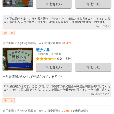
行きたい
行った
すぐ下に漁港があり、海が透き通ってきれいです。角島大橋も見えます。トイレの窓
からきれいな景色が眺められます。 品揃えが豊富で、海産物な農産物、お土産も...
by カツさん
王道
唐戸市場（活きいき馬関街）からの目安距離約
18.7km
毘沙ノ鼻
下関市吉母／海岸景観
4.2
（58件）
行きたい
行った
本州最西端の地として登録されている所です
本州最西端の地です。ここに行けば、下関市の観光協会が到達証明書を発行してくれ
ます。そして西の端ですから、ここの夕陽は本州最後の夕陽です。本州で最も遅く...
by 花ちゃんさん
王道
唐戸市場（活きいき馬関街）からの目安距離約
2.3km
（徒歩約29分）