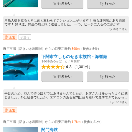
行きたい
行った
角島大橋を渡るときは昔と変わらずテンション上がります！ 海も透明感があり綺麗
です！ 帰り道、野生の鹿と猿に遭遇しました。 一つ、ビーチに入るのに泳がず...
by ゆさこさん
王道
子連れ
唐戸市場（活きいき馬関街）からの目安距離約
390m
（徒歩約5分）
下関市立しものせき水族館・海響館
下関市あるかぽーと／水族館
4.3
（1,301件）
行きたい
行った
平日のため、並んで待つほどではありませんでしたが、お客さんは多かったように感
じました。外は猛暑でしたが、エアコンのある館内は落ち着いて見学できて良かっ...
by 5510さん
王道
唐戸市場（活きいき馬関街）からの目安距離約
1.7km
（徒歩約21分）
関門海峡