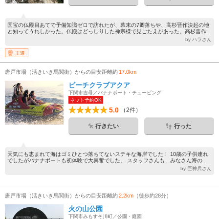
国宝の仏殿目あてで予備知識ゼロで訪れたが、幕末の7卿落ちや、高杉晋作決起の地
と知ってうれしかった。仏殿はどっしりした禅宗様で見ごたえがあった。高杉晋作...
by ハラさん
王道
唐戸市場（活きいき馬関街）からの目安距離約
17.0km
ビーチクラブアクア
下関市吉母／バナナボート・チュービング
ネット予約OK
5.0
（2件）
行きたい
行った
天気にも恵まれて海はゴミひとつ落ちてないステキな海岸でした！ 10歳の子供連れ
でしたがバナナボートも初体験で大興奮でした。 スタッフさんも、みなさん海の...
by 巨神兵さん
唐戸市場（活きいき馬関街）からの目安距離約
2.2km
（徒歩約28分）
火の山公園
下関市みもすそ川町／公園・庭園