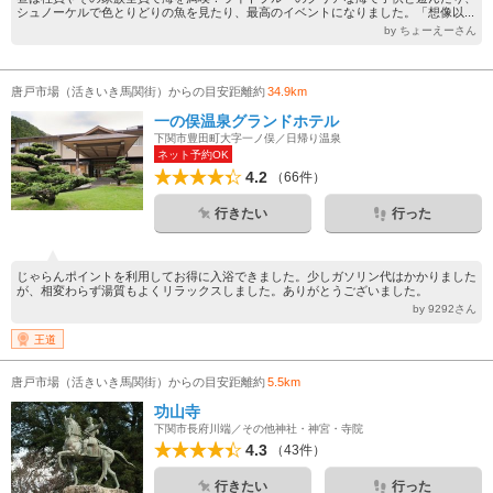
シュノーケルで色とりどりの魚を見たり、最高のイベントになりました。「想像以...
by ちょーえーさん
唐戸市場（活きいき馬関街）からの目安距離約
34.9km
一の俣温泉グランドホテル
下関市豊田町大字一ノ俣／日帰り温泉
ネット予約OK
4.2
（66件）
行きたい
行った
じゃらんポイントを利用してお得に入浴できました。少しガソリン代はかかりました
が、相変わらず湯質もよくリラックスしました。ありがとうございました。
by 9292さん
王道
唐戸市場（活きいき馬関街）からの目安距離約
5.5km
功山寺
下関市長府川端／その他神社・神宮・寺院
4.3
（43件）
行きたい
行った