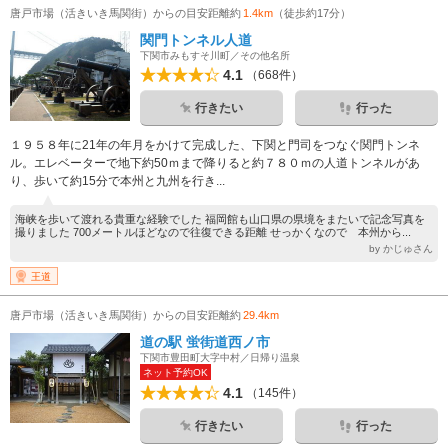
唐戸市場（活きいき馬関街）からの目安距離約
1.4km
（徒歩約17分）
関門トンネル人道
下関市みもすそ川町／その他名所
4.1
（668件）
行きたい
行った
１９５８年に21年の年月をかけて完成した、下関と門司をつなぐ関門トンネ
ル。エレベーターで地下約50ｍまで降りると約７８０ｍの人道トンネルがあ
り、歩いて約15分で本州と九州を行き...
海峡を歩いて渡れる貴重な経験でした 福岡館も山口県の県境をまたいで記念写真を
撮りました 700メートルほどなので往復できる距離 せっかくなので 本州から...
by かじゅさん
王道
唐戸市場（活きいき馬関街）からの目安距離約
29.4km
道の駅 蛍街道西ノ市
下関市豊田町大字中村／日帰り温泉
ネット予約OK
4.1
（145件）
行きたい
行った