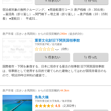
行きたい
行った
宿泊者対象の無料クルージング。 ●周遊船運行コース 唐戸桟橋（9：30出発）
→巌流島（折り返し）→関門橋下→壇之浦（折り返し）→唐戸桟橋（10：15到
着） ●運航日： 平成31...
唐戸市場（活きいき馬関街）からの目安距離約
240m
（徒歩約3分）
重要文化財旧下関英国領事館
下関市唐戸町／近代建築
-.-
（0件）
行きたい
行った
国際都市・下関を象徴する、日本に現存する最古の領事館 旧下関英国領事館
は、領事館として使用する目的で建てられた建物としてはわが国現存最古のも
ので、明治39年(1906)の建築で...
唐戸市場（活きいき馬関街）からの目安距離約
44.3km
角島大橋
下関市豊北町大字角島／海岸景観
4.5
（2,302件）