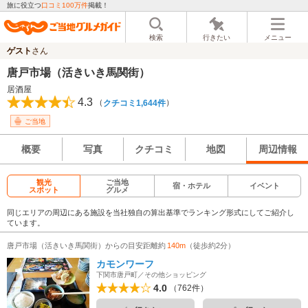
旅に役立つ
口コミ100万件
掲載！
検索
行きたい
メニュー
ゲスト
さん
唐戸市場（活きいき馬関街）
居酒屋
4.3
（
）
クチコミ1,644件
ご当地
概要
写真
クチコミ
地図
周辺情報
観光
ご当地
宿・ホテル
イベント
スポット
グルメ
同じエリアの周辺にある施設を当社独自の算出基準でランキング形式にしてご紹介し
ています。
唐戸市場（活きいき馬関街）からの目安距離約
140m
（徒歩約2分）
カモンワーフ
下関市唐戸町／その他ショッピング
4.0
（762件）