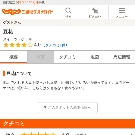
旅に役立つ
口コミ100万件
掲載！
検索
行きたい
メニュー
ゲスト
さん
豆花
スイーツ・ケーキ
4.0
（
）
クチコミ1件
概要
写真
クチコミ
地図
周辺情報
豆花について
地元でとれる大豆を使ったお豆腐、油揚げなどいろいろ売ってます。豆乳ドー
ナツは、軽い味。こちらはクセもなく食べやすい。
このスポットの基本情報へ
クチコミ