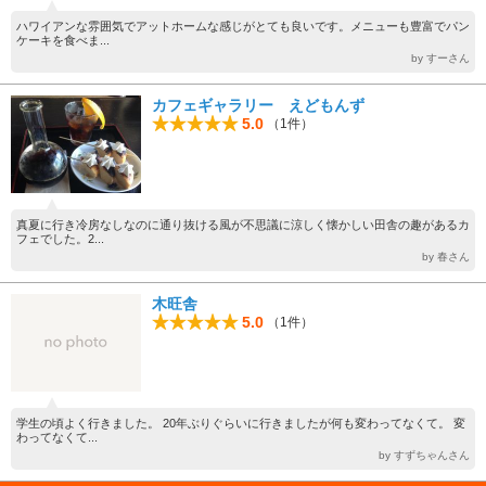
ハワイアンな雰囲気でアットホームな感じがとても良いです。メニューも豊富でパン
ケーキを食べま...
by すーさん
カフェギャラリー えどもんず
5.0
（1件）
真夏に行き冷房なしなのに通り抜ける風が不思議に涼しく懐かしい田舎の趣があるカ
フェでした。2...
by 春さん
木旺舎
5.0
（1件）
学生の頃よく行きました。 20年ぶりぐらいに行きましたが何も変わってなくて。 変
わってなくて...
by すずちゃんさん