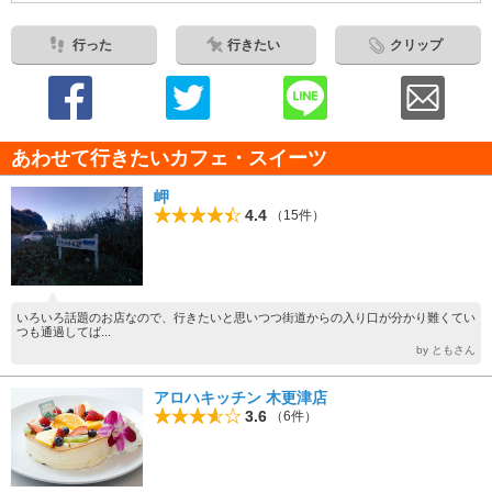
行った
行きたい
クリップ
あわせて行きたいカフェ・スイーツ
岬
4.4
（15件）
いろいろ話題のお店なので、行きたいと思いつつ街道からの入り口が分かり難くてい
つも通過してば...
by ともさん
アロハキッチン 木更津店
3.6
（6件）