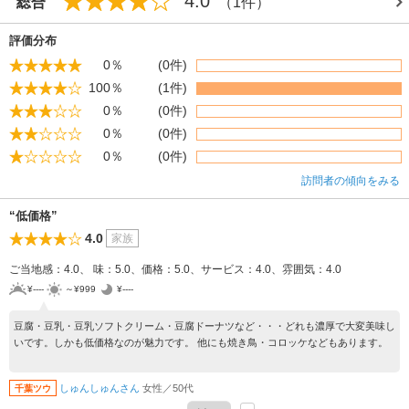
4.0
総合
（1件）
評価分布
0％
(0件)
100％
(1件)
0％
(0件)
0％
(0件)
0％
(0件)
訪問者の傾向をみる
“低価格”
4.0
家族
ご当地感：4.0、 味：5.0、価格：5.0、サービス：4.0、雰囲気：4.0
¥----
～¥999
¥----
豆腐・豆乳・豆乳ソフトクリーム・豆腐ドーナツなど・・・どれも濃厚で大変美味し
いです。しかも低価格なのが魅力です。 他にも焼き鳥・コロッケなどもあります。
しゅんしゅんさん
女性／50代
千葉ツウ