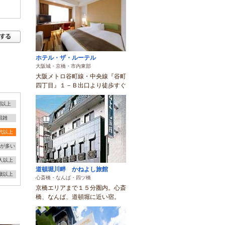
ホテル・ザ・ルーテル
大阪城・京橋・市内東部
大阪メトロ谷町線・中央線『谷町
四丁目』１－Ｂ出口より徒歩すぐ
間以上
混雑
0代以上
が多い
0人以上
道頓堀川畔 かねよし旅館
3歳以上
心斎橋・なんば・四ツ橋
京橋エリアまで１５分圏内。心斎
橋、なんば、道頓堀に近い宿。