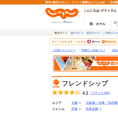
国内の観光スポット・イベント情報はじゃらんnet ～日本
こんにちは♪ゲストさん
じ
宿・ホテル
観光ガイド
旅行ガイド
観光ガイド
ご当地グル
ポイントがたまる・つかえる
ご当地グルメガイド
＞
関西のご当地グルメ
＞
大阪
フレンドシップ
4.2
（
クチコミ
4
件
)
大阪
大阪城・京橋・市内東
エリア
洋食
洋食全般
ジャンル