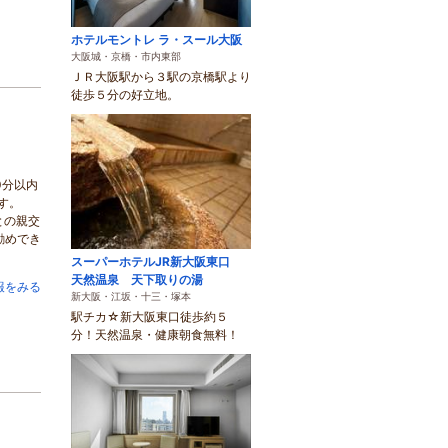
ホテルモントレ ラ・スール大阪
大阪城・京橋・市内東部
ＪＲ大阪駅から３駅の京橋駅より
徒歩５分の好立地。
0分以内
ます。
との親交
勧めでき
スーパーホテルJR新大阪東口
天然温泉 天下取りの湯
報をみる
新大阪・江坂・十三・塚本
駅チカ☆新大阪東口徒歩約５
分！天然温泉・健康朝食無料！