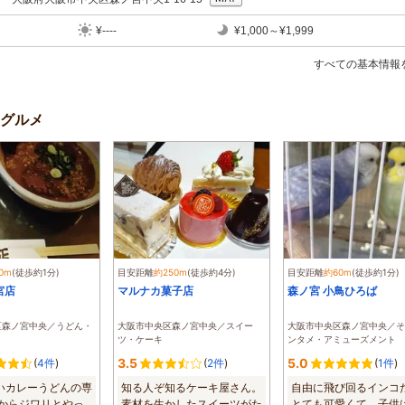
¥----
¥1,000～¥1,999
すべての基本情報
グルメ
0m
(徒歩約1分)
目安距離
約250m
(徒歩約4分)
目安距離
約60m
(徒歩約1分)
宮店
マルナカ菓子店
森ノ宮 小鳥ひろば
区森ノ宮中央／うどん・
大阪市中央区森ノ宮中央／スイー
大阪市中央区森ノ宮中央／そ
ツ・ケーキ
ンタメ・アミューズメント
3.5
5.0
(
4件
)
(
2件
)
(
1件
)
いカレーうどんの専
知る人ぞ知るケーキ屋さん。
自由に飛び回るインコ
後からジワリとやっ
素材を生かしたスイーツがた
とても可愛くて、子供