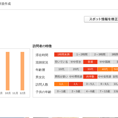
新規作成
訪問者の特徴
1時間未満
1～2時間
2～3時間
3時
滞在時間
空いている
やや空き
普通
やや混雑
混雑状況
10代
20代
30代
40代
5
年齢層
男性が多い
やや男性多
約半数
やや女性多
女性
男女比
1人
2人
3～5人
6～9人
1
訪問人数
0～1歳
2～3歳
4～6歳
7～12歳
1
子供の年齢
9月
10月
11月
12月