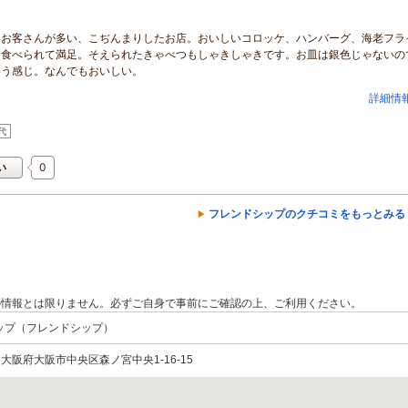
いお客さんが多い、こぢんまりしたお店。おいしいコロッケ、ハンバーグ、海老フラ
も食べられて満足。そえられたきゃべつもしゃきしゃきです。お皿は銀色じゃないの
いう感じ。なんでもおいしい。
詳細情
代
0
い
フレンドシップのクチコミをもっとみる
の情報とは限りません。必ずご自身で事前にご確認の上、ご利用ください。
ップ（フレンドシップ）
03 大阪府大阪市中央区森ノ宮中央1-16-15