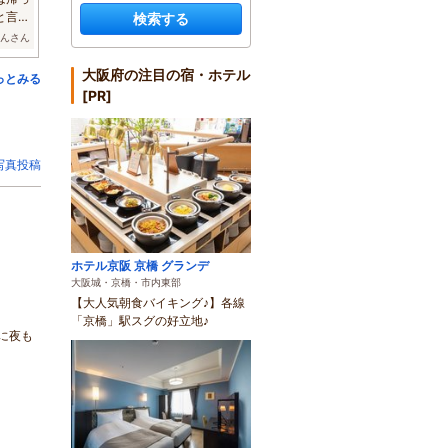
と言っ
検索する
ゃんさん
大阪府の注目の宿・ホテル
っとみる
[PR]
写真投稿
ホテル京阪 京橋 グランデ
大阪城・京橋・市内東部
【大人気朝食バイキング♪】各線
「京橋」駅スグの好立地♪
に夜も