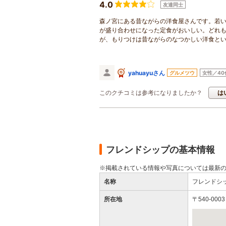
4.0
友達同士
森ノ宮にある昔ながらの洋食屋さんです。若
が盛り合わせになった定食がおいしい。どれ
が、もりつけは昔ながらのなつかしい洋食と
yahuayuさん
グルメツウ
女性／40
このクチコミは参考になりましたか？
は
フレンドシップの基本情報
※掲載されている情報や写真については最新
名称
フレンドシ
所在地
〒540-00