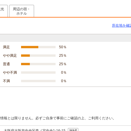
観光
周辺の宿・
メ
ホテル
所在地を確
満足
50％
やや満足
25％
普通
25％
やや不満
0％
不満
0％
の情報とは限りません。必ずご自身で事前にご確認の上、ご利用ください。
03 大阪府大阪市中央区森ノ宮中央1-16-15