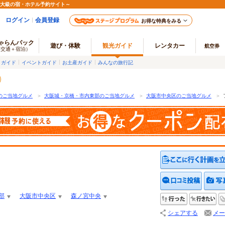
最大級の宿・ホテル予約サイト～
ログイン
会員登録
お得な特典をみる
ゃらんパック
遊び・体験
観光ガイド
レンタカー
航空券
（交通＋宿泊）
メガイド
イベントガイド
お土産ガイド
みんなの旅行記
のご当地グルメ
＞
大阪城・京橋・市内東部のご当地グルメ
＞
大阪市中央区のご当地グルメ
＞
クチコ
部
大阪市中央区
森ノ宮中央
行った
行
シェアする
メー