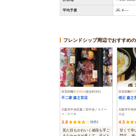
平均予算
¥----
フレンドシップ周辺でおすすめの
目安距離
約200m
(徒歩約3分)
目安距離
約7
不二家 森之宮店
得正 森之
大阪市中央区森ノ宮中央／スイー
大阪市中央
ツ・ケーキ
そば
3.8
4.5
(
6件
)
見た目もかわいく値段も手ご
甘くて辛
ろなケーキが多くて、子ども
門店。 