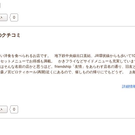
0
い
のクチコミ
い洋食を食べられるお店です。 地下鉄中央線出口直結、JR環状線からも歩いて1
 セットメニューでお得感も満載。 かきフライなどサイドメニューも充実してい
そんな名前の店かと思うほど。friendship「友情」をあらわす店名の通り、旧友
森ノ宮ピロティホール(再開)近くにあるので、催しものの帰りにでもどうぞ。 お
詳細情
0
い