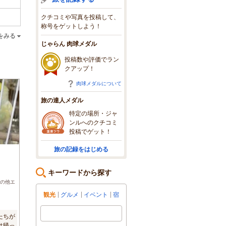
クチコミや写真を投稿して、
称号をゲットしよう！
をみる
じゃらん 肉球メダル
投稿数や評価でラン
クアップ！
肉球メダルについて
旅の達人メダル
特定の場所・ジャ
ンルへのクチコミ
投稿でゲット！
旅の記録をはじめる
キーワードから探す
の他エ
観光
グルメ
イベント
宿
たちが
は帰っ