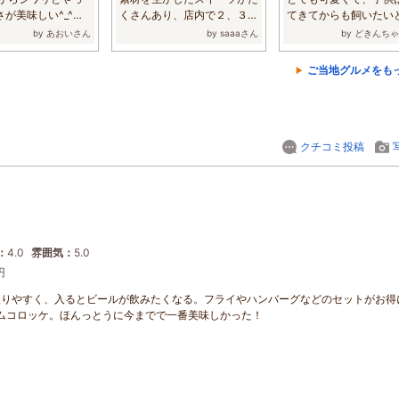
が美味しい^_^。
くさんあり、店内で２、３人
てきてからも飼いたい
..
ならお茶もで...
てました。小...
by あおいさん
by saaaさん
by どきんち
ご当地グルメをも
クチコミ投稿
：
4.0
雰囲気：
5.0
円
入りやすく、入るとビールが飲みたくなる。フライやハンバーグなどのセットがお得
ムコロッケ。ほんっとうに今までで一番美味しかった！