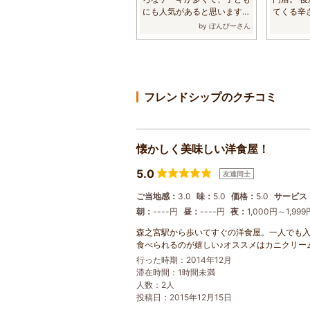
にも人気があると思います。
てくる辛さ
手土産に喜ば...
卵を入れて.
by ぼんびーさん
フレンドシップのクチコミ
懐かしく美味しい洋食屋！
5.0
友達同士
ご当地感：
3.0
味：
5.0
価格：
5.0
サービス
朝：
----円
昼：
----円
夜：
1,000円～1,999
森之宮駅から歩いてすぐの洋食屋。一人でも
食べられるのが嬉しい♪オススメはカニクリー
行った時期：2014年12月
滞在時間：1時間未満
人数：2人
投稿日：2015年12月15日