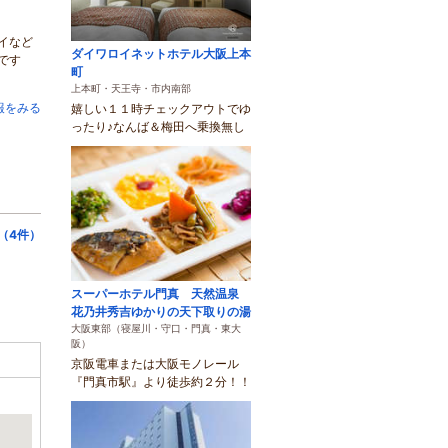
イなど
ダイワロイネットホテル大阪上本
です
町
上本町・天王寺・市内南部
報をみる
嬉しい１１時チェックアウトでゆ
ったり♪なんば＆梅田へ乗換無し
（4件）
スーパーホテル門真 天然温泉
花乃井秀吉ゆかりの天下取りの湯
大阪東部（寝屋川・守口・門真・東大
阪）
京阪電車または大阪モノレール
『門真市駅』より徒歩約２分！！