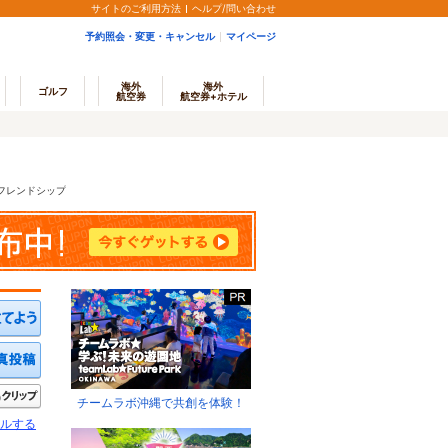
サイトのご利用方法
ヘルプ/問い合わせ
予約照会・変更・キャンセル
マイページ
海外
海外
ゴルフ
航空券
航空券+ホテル
フレンドシップ
ミを投稿する
写真を投稿する
きたい
クリップ
チームラボ沖縄で共創を体験！
ルする