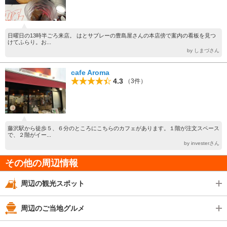
日曜日の13時半ごろ来店。 はとサブレーの豊島屋さんの本店傍で案内の看板を見つ
けてふらり。お...
by しまづさん
cafe Aroma
4.3
（3件）
藤沢駅から徒歩５、６分のところにこちらのカフェがあります。１階が注文スペース
で、２階がイー...
by investerさん
その他の周辺情報
周辺の観光スポット
周辺のご当地グルメ