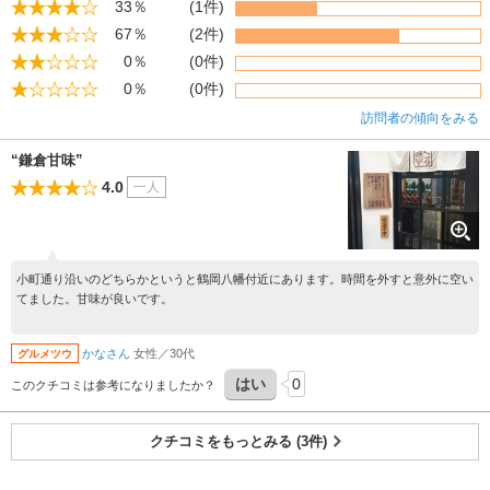
33％
(1件)
67％
(2件)
0％
(0件)
0％
(0件)
訪問者の傾向をみる
“鎌倉甘味”
4.0
一人
小町通り沿いのどちらかというと鶴岡八幡付近にあります。時間を外すと意外に空い
てました。甘味が良いです。
かなさん
女性／30代
グルメツウ
はい
0
このクチコミは参考になりましたか？
クチコミをもっとみる (3件)