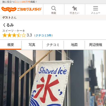
旅に役立つ
口コミ100万件
掲載！
検索
行きたい
メニュー
ゲスト
さん
くるみ
スイーツ・ケーキ
3.3
（
）
クチコミ3件
概要
写真
クチコミ
地図
周辺情報