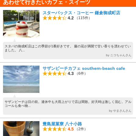
あわせて行きたいカフェ・スイーツ
スターバックス・コーヒー 鎌倉御成町店
4.2
（115件）
スタバの御成町店はこの季節が1番好きです。 藤の花が満開で甘い香りを漂わせてい
ました。 八...
by ニコちゃんさん
サザンビーチカフェ southern-beach cafe
4.3
（6件）
サザンビーチは目の前。連休中も大雨上がりで店は閑散。好天時は激しく混む。アル
コールも食べ物...
by やまさんさん
豊島屋菓寮 八十小路
4.5
（2件）