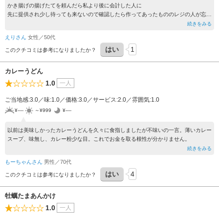
かき揚げの揚げたてを頼んだら私より後に会計した人に
先に提供され少し待っても来ないので確認したら作ってあったもののレジの人が忘れ
ていた。
続きをみる
そのうえ提供されたかき揚げは揚げすぎていて一口食べては
えりさん
女性／50代
みたもののゴゲ臭くて食べられなかった。
はい
1
このクチコミは参考になりましたか？
カレーうどん
1.0
一人
ご当地感:3.0／味:1.0／価格:3.0／サービス:2.0／雰囲気:1.0
¥----
～¥999
¥----
以前は美味しかったカレーうどんを久々に食指しましたが不味いの一言。薄いカレー
スープ、味無し、カレー粉少な目。これでお金を取る根性が分かりません。
続きをみる
もーちゃんさん
男性／70代
はい
4
このクチコミは参考になりましたか？
牡蠣たまあんかけ
1.0
一人