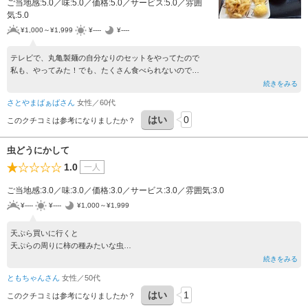
ご当地感:5.0／味:5.0／価格:5.0／サービス:5.0／雰囲
気:5.0
¥1,000～¥1,999
¥----
¥----
テレビで、丸亀製麺の自分なりのセットをやってたので
私も、やってみた！でも、たくさん食べられないので
うどんは小のかけうどんにして、迷いながら天ぷらは
続きをみる
大好きなかき揚げとレンコンと半熟玉子
さとやまばぁばさん
女性／60代
本当は、お稲荷さんも食べたい所だけど、無理なので
はい
0
代わりに、お土産にうどーなつ
このクチコミは参考になりましたか？
虫どうにかして
1.0
一人
ご当地感:3.0／味:3.0／価格:3.0／サービス:3.0／雰囲気:3.0
¥----
¥----
¥1,000～¥1,999
天ぷら買いに行くと
天ぷらの周りに柿の種みたいな虫
何回も見た
続きをみる
嫌だ働いてる人達は嫌では無いの？
ともちゃんさん
女性／50代
はい
1
このクチコミは参考になりましたか？