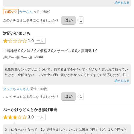
ただうどんのつゆがめちゃくちゃぬるくて、温めるの忘れたんじゃないのというレベ
続きをみる
ルでした。
かーさん
女性／60代
お宿ツウ
あといつもいる店員さん、私服であれ、これ 手伝ってみえ公私混同はやめてほし
い。
はい
1
このクチコミは参考になりましたか？
対応がいまいち
1.0
一人
ご当地感:0.0／味:3.0／価格:3.0／サービス:0.0／雰囲気:1.0
¥----
¥----
～¥999
丸亀製麺サンピアザ店について。茹でるまで4分待ってくださいと言われて待ってい
たけど、全然来ない。レジの女の子に頼むとわかってくれてすぐに対応したが、注文
を聞いた男性従業員が「すいませーんの一言」以前も釜玉なのに釜玉明太を出した。
続きをみる
この人がいる日は今後他の店に行くことにしました。
タッチちゃんさん
男性／40代
はい
1
このクチコミは参考になりましたか？
ぶっかけうどんとかき揚げ最高
3.0
一人
久々に食べたくなって、1人で行きました。いつもは家族で行くけど、1人で行った