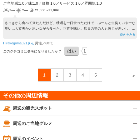
ご当地感:1.0／味:1.0／価格:1.0／サービス:1.0／雰囲気:1.0
¥----
¥----
¥1,000～¥1,999
さっきから食べて来たんだけど、牡蠣を一口食べただけで、ぷーんと生臭くいやーな
臭い…大丈夫かと思いながら食べた。正直不味い。店員の男の人も感じが悪いし、東
区の原田店には、もう行かない。
続きをみる
Hirakegoma321さん
男性／60代
はい
1
このクチコミは参考になりましたか？
1
2
3
4
5
＞
その他の周辺情報
周辺の観光スポット
周辺のご当地グルメ
周辺のイベント