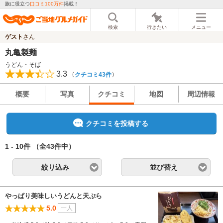
旅に役立つ
口コミ100万件
掲載！
検索
行きたい
メニュー
ゲスト
さん
丸亀製麺
うどん・そば
3.3
（
）
クチコミ43件
概要
写真
クチコミ
地図
周辺情報
クチコミを投稿する
1 - 10件
（全43件中）
絞り込み
並び替え
やっぱり美味しいうどんと天ぷら
5.0
一人