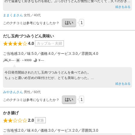
ので遠慮なく好きなものを頼む。ぶっかけうどんが無性に食べたくて，久々のかき揚
げは記憶より大きくてビックリ。美味しかったです！大満足！
続きをみる
ままくまさん
女性／40代
はい
1
このクチコミは参考になりましたか？
だし玉肉づつみうどん美味い
4.0
カップル・夫婦
ご当地感:3.0／味:5.0／価格:4.0／サービス:3.0／雰囲気:4.0
¥----
～¥999
¥----
今日発売開始されただし玉肉づつみうどんを食べてみた。
ちょっと濃いめ甘めの味付けだが、とても美味しかった。
満足しました。
続きをみる
みやきんさん
男性／60代
はい
1
このクチコミは参考になりましたか？
かき揚げ
2.0
家族
ご当地感:2.0／味:4.0／価格:3.0／サービス:2.0／雰囲気:3.0