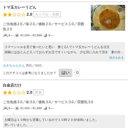
トマ玉カレーうどん
2.0
カップル・夫婦
ご当地感:2.0／味:2.0／価格:2.0／サービス:1.0／雰囲
気:2.0
¥----
¥2,000～¥2,999
¥----
コマーシャルを見て食べたいと思い 妻と2人でトマ玉カレーうどんを注文
深鍋にはほとんど入っておらずお玉ですくいながら 少な目に入れて頂き 妻の分の
カレーが全く量が足らず 担当に言ったら 少々お待ち頂けますか？だって コマー
続きをみる
シャルをやって宣伝してる最中に無くなりそうな場合には 間に合う様に作るのが普
カオちゃんさん
男性／60代
通です 妻の分はカレールーが全く足りなかった為 キャンセルし別のを注文 私の
はい
0
も足りな目でしたが そのまま食べちゃいましたが トマトはなに一つ入って無かっ
このクチコミは参考になりましたか？
たです
龍ヶ崎店にはいつもならベテランが居ましたが たまたま今回は居なかった為 回転
白金店だけ
が出来なかった場面に体験しちゃいました
2.0
家族
ご当地感:3.0／味:3.0／価格:3.0／サービス:3.0／雰囲気:3.0
¥----
¥1,000～¥1,999
¥----
土曜日は１０時から営業しているので１０時２０分頃伺いました。
空いていました。