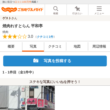
旅に役立つ
口コミ100万件
掲載！
検索
行きたい
メニュー
ゲスト
さん
焼肉れすとらん 平和亭
焼肉
3.0
（
）
クチコミ1件
概要
写真
クチコミ
地図
周辺情報
写真を投稿する
1 - 1件目
（全1件中）
ステキな写真にいいねを押そう！