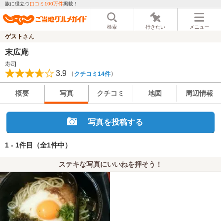
旅に役立つ
口コミ100万件
掲載！
検索
行きたい
メニュー
ゲスト
さん
末広庵
寿司
3.9
（
）
クチコミ14件
概要
写真
クチコミ
地図
周辺情報
写真を投稿する
1 - 1件目
（全1件中）
ステキな写真にいいねを押そう！