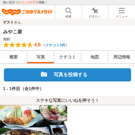
旅に役立つ
口コミ100万件
掲載！
検索
行きたい
メニュー
ゲスト
さん
みやこ家
海鮮
4.6
（
）
クチコミ5件
概要
写真
クチコミ
地図
周辺情報
写真を投稿する
1 - 1件目
（全1件中）
ステキな写真にいいねを押そう！