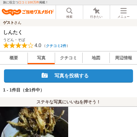
旅に役立つ
口コミ100万件
掲載！
検索
行きたい
メニュー
ゲスト
さん
しんたく
うどん・そば
4.0
（
）
クチコミ2件
概要
写真
クチコミ
地図
周辺情報
写真を投稿する
1 - 1件目
（全1件中）
ステキな写真にいいねを押そう！