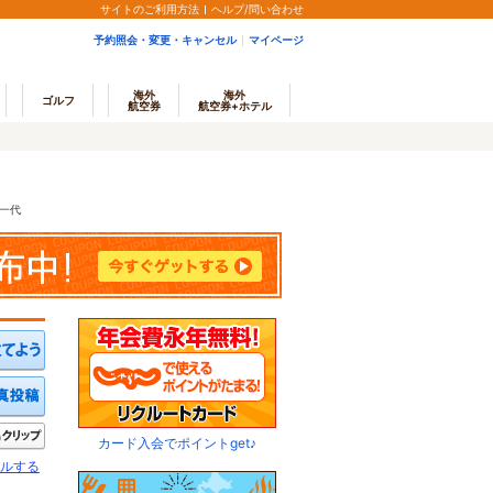
サイトのご利用方法
ヘルプ/問い合わせ
予約照会・変更・キャンセル
マイページ
海外
海外
ゴルフ
航空券
航空券+ホテル
カ一代
ミを投稿する
写真を投稿する
きたい
クリップ
カード入会でポイントget♪
ルする