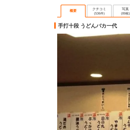
クチコミ
写真
概要
(536件)
(89枚)
手打十段 うどんバカ一代