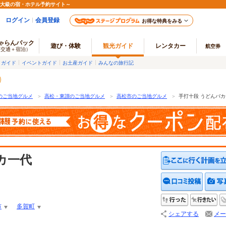
最大級の宿・ホテル予約サイト～
ログイン
会員登録
お得な特典をみる
ゃらんパック
遊び・体験
観光ガイド
レンタカー
航空券
（交通＋宿泊）
メガイド
イベントガイド
お土産ガイド
みんなの旅行記
のご当地グルメ
＞
高松・東讃のご当地グルメ
＞
高松市のご当地グルメ
＞
手打十段 うどんバ
カ一代
クチコ
行った
行
市
多賀町
シェアする
メー