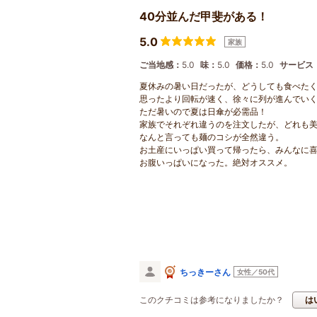
40分並んだ甲斐がある！
5.0
家族
ご当地感：
5.0
味：
5.0
価格：
5.0
サービス
夏休みの暑い日だったが、どうしても食べた
思ったより回転が速く、徐々に列が進んでい
ただ暑いので夏は日傘が必需品！
家族でそれぞれ違うのを注文したが、どれも
なんと言っても麺のコシが全然違う。
お土産にいっぱい買って帰ったら、みんなに
お腹いっぱいになった。絶対オススメ。
ちっきーさん
女性／50代
このクチコミは参考になりましたか？
は