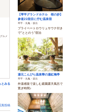
【琴平グランドホテル 桜の抄】
参道22段目に佇む温泉宿
)
琴平・丸亀・坂出
プライベートロウリュサウナ付き
で”ととのう”宿泊
グルメ
湯元こんぴら温泉華の湯紅梅亭
琴平・丸亀・坂出
っとみる
外湯感覚で楽しむ庭園露天風呂で
寛ぎ時間♪
写真投稿