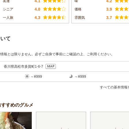
4.1
4.2
友達
味
4.0
3.9
シニア
価格
4.3
3.7
一人旅
雰囲気
ついて
の情報とは限りません。必ずご自身で事前にご確認の上、ご利用ください。
63 香川県高松市多賀町1-6-7
～¥999
～¥999
すべての基本情報
おすすめのグルメ