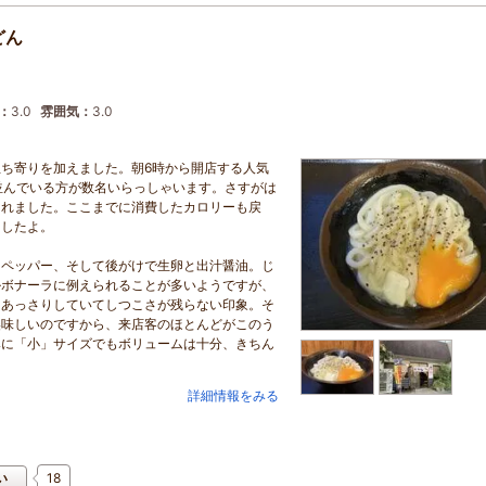
どん
：
3.0
雰囲気：
3.0
ち寄りを加えました。朝6時から開店する人気
並んでいる方が数名いらっしゃいます。さすがは
られました。ここまでに消費したカロリーも戻
ましたよ。
クペッパー、そして後がけで生卵と出汁醤油。じ
ルボナーラに例えられることが多いようですが、
もあっさりしていてしつこさが残らない印象。そ
美味しいのですから、来店客のほとんどがこのう
みに「小」サイズでもボリュームは十分、きちん
詳細情報をみる
18
い