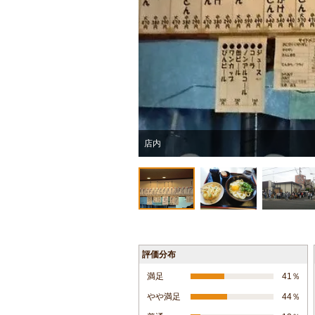
店内
評価分布
満足
41％
やや満足
44％