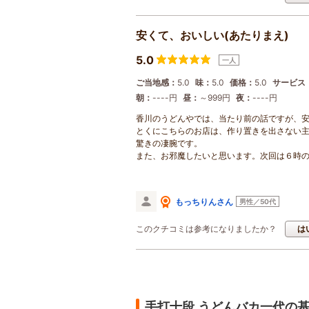
安くて、おいしい(あたりまえ)
5.0
一人
ご当地感：
5.0
味：
5.0
価格：
5.0
サービス
朝：
----円
昼：
～999円
夜：
----円
香川のうどんやでは、当たり前の話ですが、
とくにこちらのお店は、作り置きを出さない
驚きの凄腕です。
また、お邪魔したいと思います。次回は６時
もっちりんさん
男性／50代
このクチコミは参考になりましたか？
は
手打十段 うどんバカ一代の