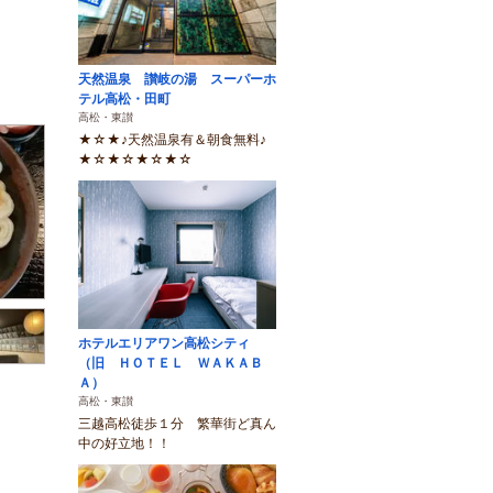
天然温泉 讃岐の湯 スーパーホ
テル高松・田町
高松・東讃
★☆★♪天然温泉有＆朝食無料♪
★☆★☆★☆★☆
ホテルエリアワン高松シティ
（旧 ＨＯＴＥＬ ＷＡＫＡＢ
Ａ）
高松・東讃
三越高松徒歩１分 繁華街ど真ん
中の好立地！！