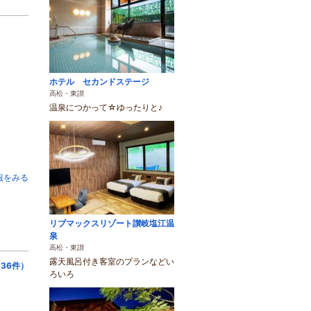
ホテル セカンドステージ
高松・東讃
温泉につかって☆ゆったりと♪
報をみる
リブマックスリゾート讃岐塩江温
泉
高松・東讃
露天風呂付き客室のプランなどい
36件）
ろいろ