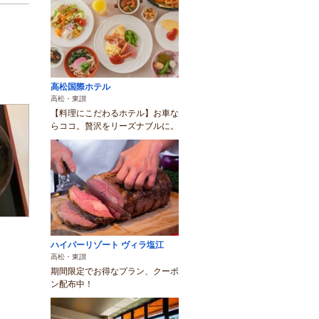
高松国際ホテル
高松・東讃
【料理にこだわるホテル】お車な
らココ。贅沢をリーズナブルに。
ハイパーリゾート ヴィラ塩江
高松・東讃
期間限定でお得なプラン、クーポ
ン配布中！