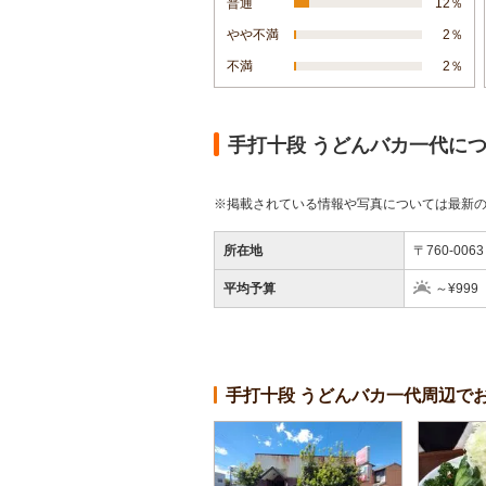
普通
12％
やや不満
2％
不満
2％
手打十段 うどんバカ一代に
※掲載されている情報や写真については最新
所在地
〒760-00
平均予算
～¥999
手打十段 うどんバカ一代周辺で