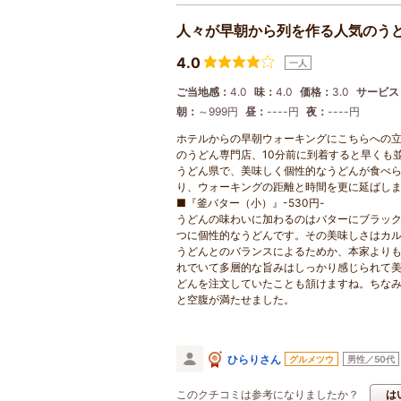
人々が早朝から列を作る人気のう
4.0
一人
ご当地感：
4.0
味：
4.0
価格：
3.0
サービス
朝：
～999円
昼：
----円
夜：
----円
ホテルからの早朝ウォーキングにこちらへの立
のうどん専門店、10分前に到着すると早くも
うどん県で、美味しく個性的なうどんが食べ
り、ウォーキングの距離と時間を更に延ばし
■『釜バター（小）』-530円-
うどんの味わいに加わるのはバターにブラッ
つに個性的なうどんです。その美味しさはカ
うどんとのバランスによるためか、本家より
れでいて多層的な旨みはしっかり感じられて
どんを注文していたことも頷けますね。ちな
と空腹が満たせました。
ひらりさん
グルメツウ
男性／50代
このクチコミは参考になりましたか？
は