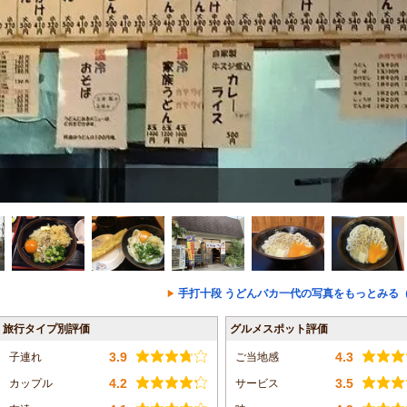
手打十段 うどんバカ一代の写真をもっとみる（
旅行タイプ別評価
グルメスポット評価
3.9
4.3
子連れ
ご当地感
4.2
3.5
カップル
サービス