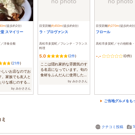
40m
(徒歩約2分)
目安距離
約450m
(徒歩約6分)
目安距離
約270m
(徒歩約4分
堂 スマイリー
ラ・プロヴァンス
フロール
町／洋食全般
高松市多賀町／フレンチ・フランス
高松市多賀町／その他軽食・
料理
5.0
-.-
(
2件
)
(0件)
(
21件
)
ここは隠れ家的な雰囲気のす
る名店になっています。旬の
いしいお店なのでお
食材をふんだんに使用したコ
す。家族でも友人と
ースがとって...
by みかささん
たりな感じのする良
...
by みかささん
ご当地グルメをも
コミ
クチコミ投稿