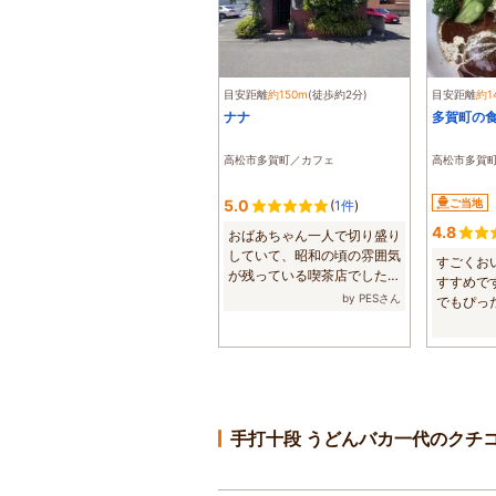
目安距離
約150m
(徒歩約2分)
目安距離
約1
ナナ
多賀町の食
高松市多賀町／カフェ
高松市多賀
5.0
ご当地
(
1件
)
4.8
おばあちゃん一人で切り盛り
していて、昭和の頃の雰囲気
すごくお
が残っている喫茶店でした。
すすめで
古き良き時...
by PESさん
でもぴっ
いお店です。
手打十段 うどんバカ一代のクチ