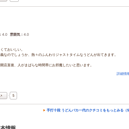
：
4.0
雰囲気：
4.0
安くておいしい。
主義なのでしょうか、熱々のふんわりジャストタイムなうどんが出てきます。
の開店直後、人がまばらな時間帯にお邪魔したいと思います。
詳細情
5
い
手打十段 うどんバカ一代のクチコミをもっとみる（5
基本情報