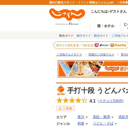
国内の観光スポット・イベント情報はじゃらんnet ～日本
こんにちは♪ゲストさん
じ
宿・ホテル
観光ガイド
旅行ガイド
観光ガイド
ご当地グル
ポイントがたまる・つかえる
ご当地グルメガイド
＞
四国のご当地グルメ
＞
香川
手打十段 うどんバ
4.1
（
クチコミ
536
件
)
ご当地
香川
高松・東讃
高松
エリア
和食
うどん・そば
ジャンル