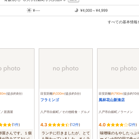
¥----
¥4,000～¥4,999
すべての基本情報
80m
(徒歩約8分)
目安距離
約330m
(徒歩約5分)
目安距離
約790m
(徒歩約10分
フラミンゴ
風林花山新湊店
町／居酒屋
八戸市白銀町／その他軽食・グルメ
八戸市白銀町／ラーメン
4.3
4.0
(
1件
)
(
12件
)
(
2件
)
卵屋さんです。１個
ランチに行きましたが、とて
味噌味のもやしたっぷ
味が染みてておいし
も賑わっていました。オムラ
ーメンが500円で食べ