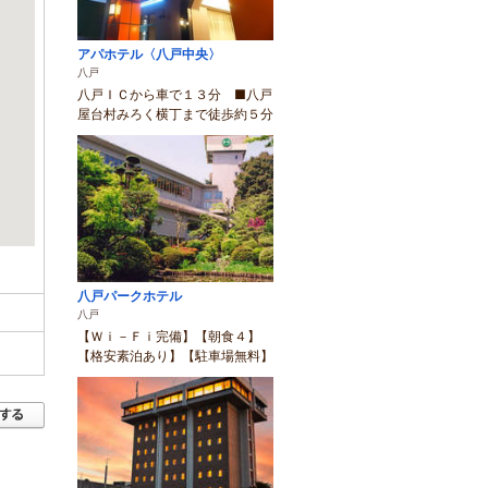
アパホテル〈八戸中央〉
八戸
八戸ＩＣから車で１３分 ■八戸
屋台村みろく横丁まで徒歩約５分
八戸パークホテル
八戸
【Ｗｉ－Ｆｉ完備】【朝食４】
【格安素泊あり】【駐車場無料】