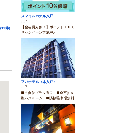
スマイルホテル八戸
八戸
【全会員対象！】ポイント１０％
11件）
キャンペーン実施中♪
アパホテル〈本八戸〉
八戸
■２食付プラン有り ■全室独立
型バスルーム ■隣接駐車場無料