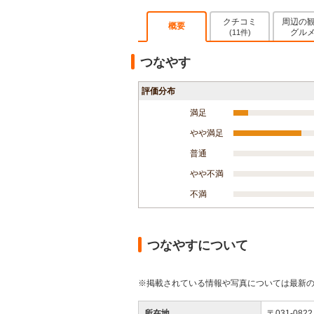
クチコミ
周辺の
概要
グル
(11件)
つなやす
評価分布
満足
やや満足
普通
やや不満
不満
つなやすについて
※掲載されている情報や写真については最新
所在地
〒031-0