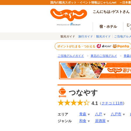
国内の観光スポット・イベント情報はじゃらんnet ～日本
こんにちは♪ゲストさん
じ
宿・ホテル
観光ガイド
旅行ガイド
観光ガイド
ご当地グル
ポイントがたまる・つかえる
ご当地グルメガイド
＞
東北のご当地グルメ
＞
青森
つなやす
4.1
（
クチコミ
11
件
)
青森
八戸
八戸市
エリア
和食
居酒屋
ジャンル