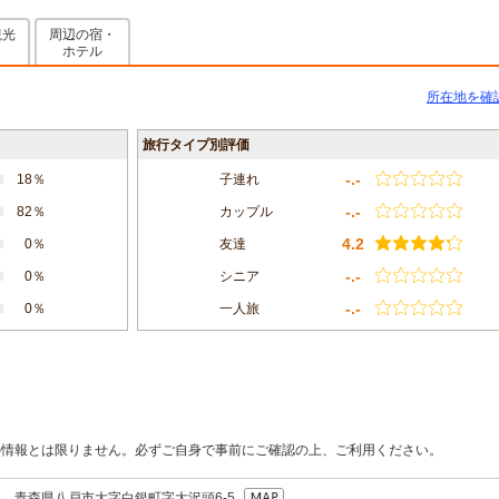
観光
周辺の宿・
メ
ホテル
所在地を確
旅行タイプ別評価
-.-
18％
子連れ
-.-
82％
カップル
4.2
0％
友達
-.-
0％
シニア
-.-
0％
一人旅
の情報とは限りません。必ずご自身で事前にご確認の上、ご利用ください。
822 青森県八戸市大字白銀町字大沢頭6-5