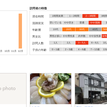
訪問者の特徴
1時間未満
1～2時間
2～3時間
3時
滞在時間
空いている
やや空き
普通
やや混雑
混雑状況
10代
20代
30代
40代
5
年齢層
男性が多い
やや男性多
約半数
やや女性多
女性
男女比
1人
2人
3～5人
6～9人
1
訪問人数
0～1歳
2～3歳
4～6歳
7～12歳
1
子供の年齢
9月
10月
11月
12月