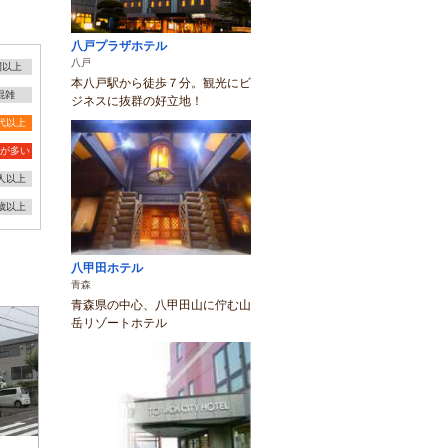
八戸プラザホテル
八戸
間以上
本八戸駅から徒歩７分。観光にビ
混雑
ジネスに抜群の好立地！
0代以上
が多い
0人以上
3歳以上
八甲田ホテル
青森
青森県の中心、八甲田山に佇む山
岳リゾートホテル