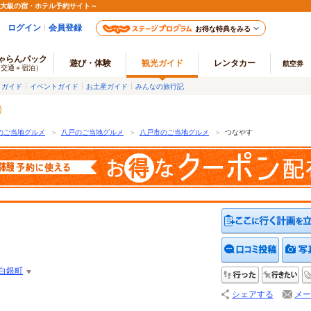
最大級の宿・ホテル予約サイト～
ログイン
会員登録
お得な特典をみる
ゃらんパック
遊び・体験
観光ガイド
レンタカー
航空券
（交通＋宿泊）
メガイド
イベントガイド
お土産ガイド
みんなの旅行記
のご当地グルメ
＞
八戸のご当地グルメ
＞
八戸市のご当地グルメ
＞
つなやす
クチコ
白銀町
行った
行
シェアする
メー