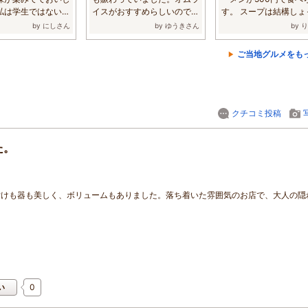
私は学生ではないで
イスがおすすめらしいので、
す。 スープは結構しょ
...
オムライスを...
いですが、美...
by にしさん
by ゆうきさん
by 
ご当地グルメをも
クチコミ投稿
た。
付けも器も美しく、ボリュームもありました。落ち着いた雰囲気のお店で、大人の隠
0
い