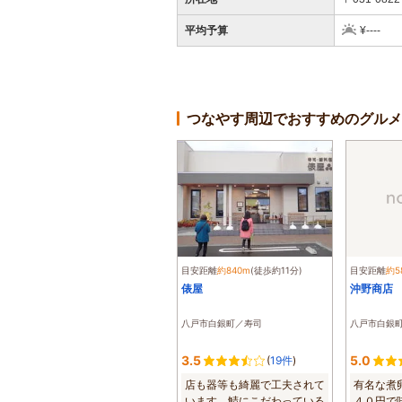
平均予算
¥----
つなやす周辺でおすすめのグルメ
目安距離
約840m
(徒歩約11分)
目安距離
約5
俵屋
沖野商店
八戸市白銀町／寿司
八戸市白銀
3.5
5.0
(
19件
)
店も器等も綺麗で工夫されて
有名な煮
います。鯖にこだわっている
４０円で