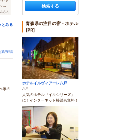
っぱ
検索する
りんさん
青森県の注目の宿・ホテル
っとみる
[PR]
写真投稿
ホテルイルヴィアーレ八戸
れ家の
八戸
人気のホテル『イルシリーズ』
に！インターネット接続も無料！