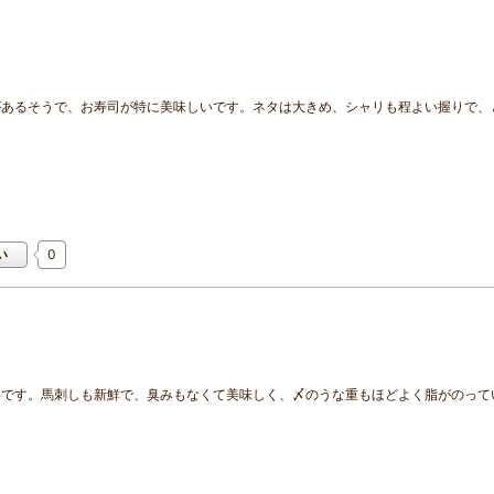
があるそうで、お寿司が特に美味しいです。ネタは大きめ、シャリも程よい握りで、
0
い
いです。馬刺しも新鮮で、臭みもなくて美味しく、〆のうな重もほどよく脂がのって