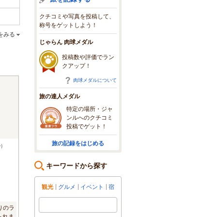
クチコミや写真を投稿して、
称号をゲットしよう！
をみる
じゃらん 肉球メダル
投稿数や評価でラン
クアップ！
肉球メダルについて
旅の達人メダル
特定の場所・ジャ
ンルへのクチコミ
投稿でゲット！
旅の記録をはじめる
)
キーワードから探す
観光
グルメ
イベント
宿
りのラ
られま