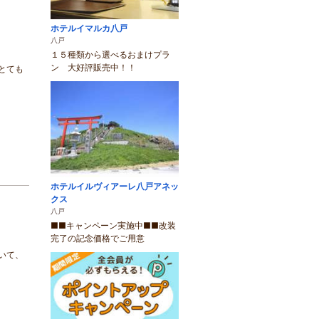
ホテルイマルカ八戸
八戸
１５種類から選べるおまけプラ
ン 大好評販売中！！
とても
ホテルイルヴィアーレ八戸アネッ
クス
八戸
■■キャンペーン実施中■■改装
完了の記念価格でご用意
いて、