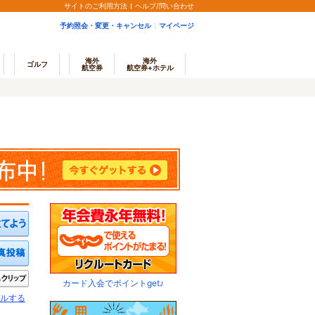
サイトのご利用方法
ヘルプ/問い合わせ
予約照会・変更・キャンセル
マイページ
海外
海外
ゴルフ
航空券
航空券+ホテル
ミを投稿する
写真を投稿する
きたい
クリップ
カード入会でポイントget♪
ルする