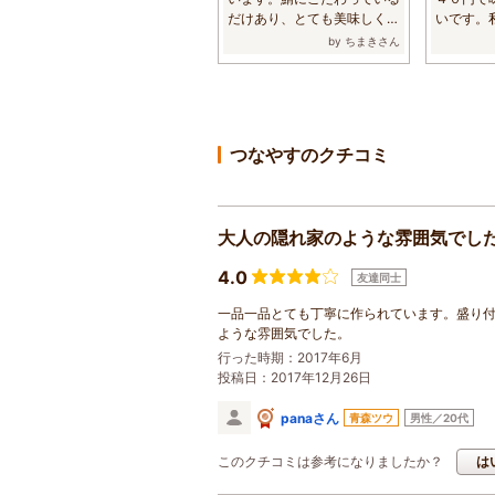
だけあり、とても美味しくい
いです。
ただきました...
すが、学生は
by ちまきさん
つなやすのクチコミ
大人の隠れ家のような雰囲気でし
4.0
友達同士
一品一品とても丁寧に作られています。盛り
ような雰囲気でした。
行った時期：2017年6月
投稿日：2017年12月26日
panaさん
青森ツウ
男性／20代
このクチコミは参考になりましたか？
は