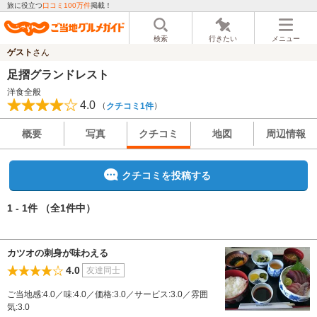
旅に役立つ
口コミ100万件
掲載！
検索
行きたい
メニュー
ゲスト
さん
足摺グランドレスト
洋食全般
4.0
（
）
クチコミ1件
概要
写真
クチコミ
地図
周辺情報
クチコミを投稿する
1 - 1件
（全1件中）
カツオの刺身が味わえる
4.0
友達同士
ご当地感:4.0／味:4.0／価格:3.0／サービス:3.0／雰囲
気:3.0