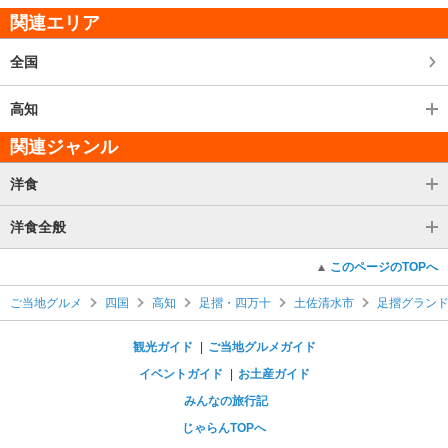
関連エリア
全国
高知
関連ジャンル
洋食
洋食全般
このページのTOPへ
ご当地グルメ
四国
高知
足摺・四万十
土佐清水市
足摺グラン
観光ガイド
ご当地グルメガイド
イベントガイド
お土産ガイド
みんなの旅行記
じゃらんTOPへ