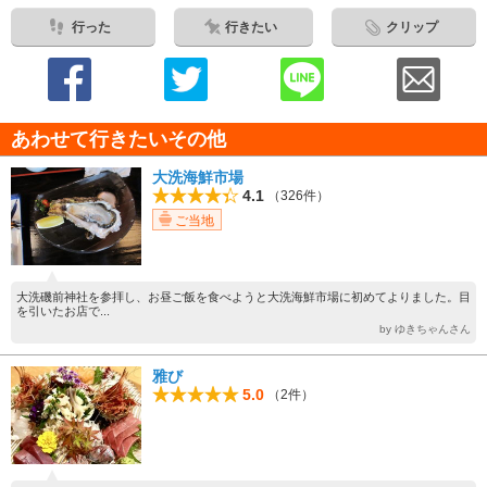
行った
行きたい
クリップ
あわせて行きたいその他
大洗海鮮市場
4.1
（326件）
ご当地
大洗磯前神社を参拝し、お昼ご飯を食べようと大洗海鮮市場に初めてよりました。目
を引いたお店で...
by ゆきちゃんさん
雅び
5.0
（2件）