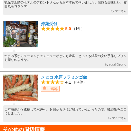
観光で近隣のホテルのフロントさんからおすすめで伺いました。刺身も美味しい、雰
囲気もコジンマ...
by マーさん
沖苑受付
5.0
（1件）
つまみ系からラーメンまでメニューがとても豊富。とっても値段の安い手作りプリン
も売りのような...
by sora69jpさん
メヒコ 水戸フラミンゴ館
4.1
（34件）
ご当地
日本海側から遠征して水戸へ。お宿からさほど離れていなかったので、晩御飯をここ
にしました。 ...
by マミヤさん
その他の周辺情報