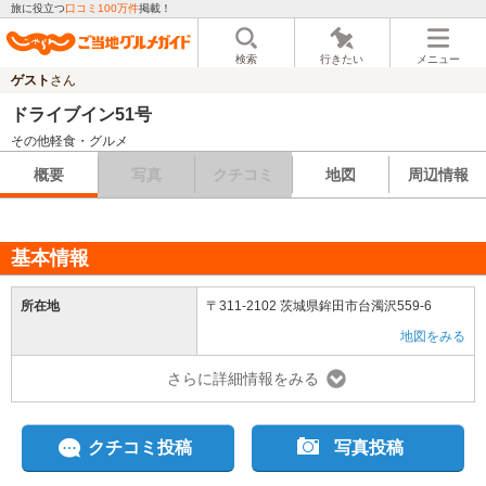
旅に役立つ
口コミ100万件
掲載！
検索
行きたい
メニュー
ゲスト
さん
ドライブイン51号
その他軽食・グルメ
概要
写真
クチコミ
地図
周辺情報
基本情報
所在地
〒311-2102 茨城県鉾田市台濁沢559-6
地図をみる
さらに詳細情報をみる
クチコミ投稿
写真投稿