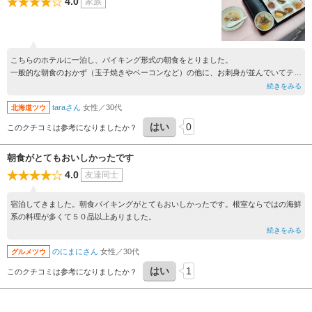
4.0
家族
こちらのホテルに一泊し、バイキング形式の朝食をとりました。
一般的な朝食のおかず（玉子焼きやベーコンなど）の他に、お刺身が並んでいてテン
ションが上がりました。
続きをみる
ご飯の上に乗せ海鮮丼にし、朝から贅沢な気持ちになりました。
taraさん
女性／30代
北海道ツウ
はい
0
このクチコミは参考になりましたか？
朝食がとてもおいしかったです
4.0
友達同士
宿泊してきました。朝食バイキングがとてもおいしかったです。根室ならではの海鮮
系の料理が多くて５０品以上ありました。
続きをみる
のにまにさん
女性／30代
グルメツウ
はい
1
このクチコミは参考になりましたか？