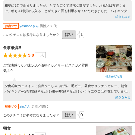
和室に3名で止まりましたが、とても広くて清潔な部屋でした。お風呂は夜遅くま
で、朝も４時頃から入ることができ３回も利用させていただきました。バイキング形
式の朝食の中には自分で具材を載せるミニ海鮮丼まであり大満足でした。
続きをみる
yasuonaさん
男性／60代
お宿ツウ
はい
1
このクチコミは参考になりましたか？
食事最高!!
5.0
一人
ご当地感:5.0／味:5.0／価格:4.0／サービス:4.0／雰囲
気:4.0
他1枚の写真
夕食花咲ガニメインに会席タコしゃぶに鴨....毛ガニ。昼食オリジナルカレー。朝食
バイキング+石狩鍋(好きなだけ)勝手丼(好きなだけ)いくらにウニは存在していません
でしたが、大変満足でした。ご馳走様でした。
続きをみる
zinさん
男性／50代
歴史ツウ
はい
0
このクチコミは参考になりましたか？
朝食