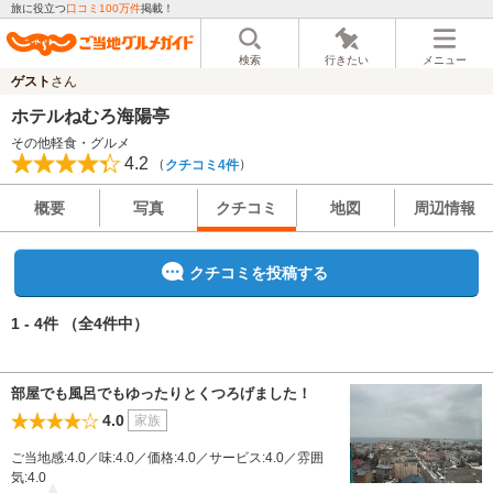
旅に役立つ
口コミ100万件
掲載！
検索
行きたい
メニュー
ゲスト
さん
ホテルねむろ海陽亭
その他軽食・グルメ
4.2
（
）
クチコミ4件
概要
写真
クチコミ
地図
周辺情報
クチコミを投稿する
1 - 4件
（全4件中）
部屋でも風呂でもゆったりとくつろげました！
4.0
家族
ご当地感:4.0／味:4.0／価格:4.0／サービス:4.0／雰囲
気:4.0