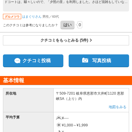
ドコートは、騒々しいので、「夕照の里」を利用しました。さほど混雑もしていない
のでゆっくりと食べることが出来ました。
はまぐりさん
男性／60代
グルメツウ
はい
0
このクチコミは参考になりましたか？
クチコミをもっとみる (5件)
クチコミ投稿
写真投稿
基本情報
所在地
〒509-7201 岐阜県恵那市大井町1120 恵那
峡SA（上り）内
地図をみる
平均予算
¥----
¥1,000～¥1,999