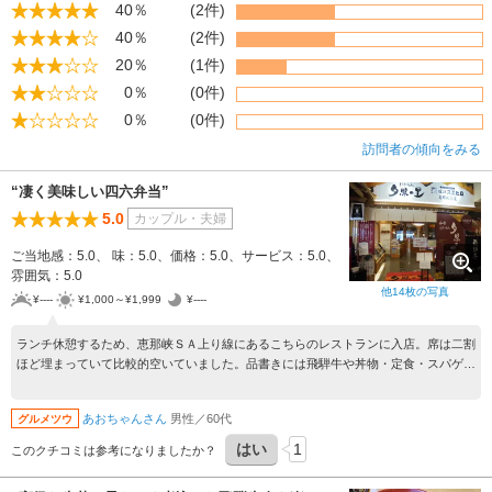
40％
(2件)
40％
(2件)
20％
(1件)
0％
(0件)
0％
(0件)
訪問者の傾向をみる
“凄く美味しい四六弁当”
5.0
カップル・夫婦
ご当地感：5.0、 味：5.0、価格：5.0、サービス：5.0、
雰囲気：5.0
他
14
枚の写真
¥----
¥1,000～¥1,999
¥----
ランチ休憩するため、恵那峡ＳＡ上り線にあるこちらのレストランに入店。席は二割
ほど埋まっていて比較的空いていました。品書きには飛騨牛や丼物・定食・スパゲッ
ティなどバラエティーに溢れている。オーダーしたのは大井宿四六(しぶろく)弁当
￥1680税込。寿司・天ぷら・そばのメニュー。寿司はネタが厚みがあって新鮮。な
あおちゃんさん
男性／60代
グルメツウ
かなかの美味。天ぷらは衣がサクサクしていて具材の旨みがいっぱい。そばはコシが
ありのど越しも良い。このメニューを選んで大正解！会計の際、レジの壁にはマスコ
はい
1
このクチコミは参考になりましたか？
ミや著名人の色紙も飾ってありました。やはり、人気のあるレストラン。