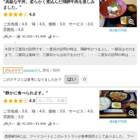
“高級な牛丼。柔らかく煮込んだ飛騨牛肉を楽しみ
ました。”
4.0
ご当地感：4.0、 味：4.0、価格：3.0、サービス：3.0、
雰囲気：4.0
他
1
枚の写真
¥----
¥1,000～¥1,999
¥----
今回で三度目の訪問です。一度目の訪問の時は、飛騨牛ひつまぶし。一膳目はそのま
まで。二膳目は薬味で。三膳目からは出汁をかけて。・・・二度目の訪問の時は、飛
騨牛ラーメン。スープと飛騨牛が美味しかった。・・・今回は、飛騨牛丼をいただき
ました。半分くらいまではそのままで、残りの半分は半熟卵を混ぜながら。柔らかく
yassanさん
男性／50代
グルメツウ
煮込んだ飛騨牛肉を楽しみました。
はい
0
このクチコミは参考になりましたか？
“静かに食べられます。”
4.0
カップル・夫婦
ご当地感：3.0、 味：4.0、価格：3.0、サービス：4.0、
雰囲気：3.0
他
1
枚の写真
¥----
¥1,000～¥1,999
¥----
恵那峡SAには、フードコートとこのレストランが食事箇所としてありました。 フー