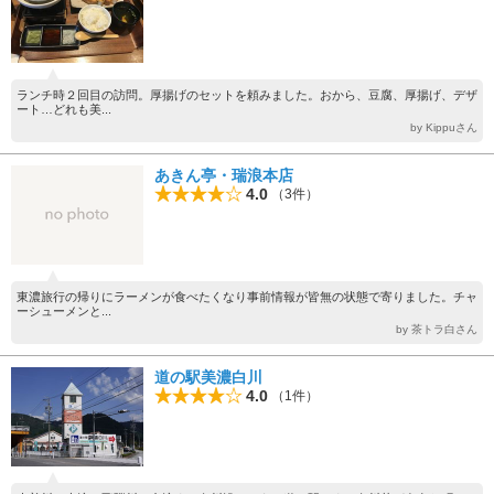
ランチ時２回目の訪問。厚揚げのセットを頼みました。おから、豆腐、厚揚げ、デザ
ート…どれも美...
by Kippuさん
あきん亭・瑞浪本店
4.0
（3件）
東濃旅行の帰りにラーメンが食べたくなり事前情報が皆無の状態で寄りました。チャ
ーシューメンと...
by 茶トラ白さん
道の駅美濃白川
4.0
（1件）