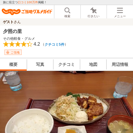
旅に役立つ
口コミ100万件
掲載！
検索
行きたい
メニュー
ゲスト
さん
夕照の里
その他軽食・グルメ
4.2
（
）
クチコミ5件
ご当地
概要
写真
クチコミ
地図
周辺情報