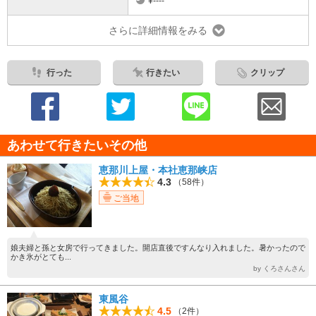
¥----
さらに詳細情報をみる
行った
行きたい
クリップ
あわせて行きたいその他
恵那川上屋・本社恵那峡店
4.3
（58件）
ご当地
娘夫婦と孫と女房で行ってきました。開店直後ですんなり入れました。暑かったので
かき氷がとても...
by くろさんさん
東風谷
4.5
（2件）