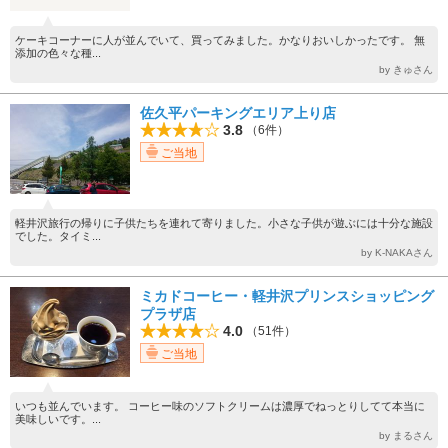
ケーキコーナーに人が並んでいて、買ってみました。かなりおいしかったです。 無
添加の色々な種...
by きゅさん
佐久平パーキングエリア上り店
3.8
（6件）
ご当地
軽井沢旅行の帰りに子供たちを連れて寄りました。小さな子供が遊ぶには十分な施設
でした。タイミ...
by K-NAKAさん
ミカドコーヒー・軽井沢プリンスショッピング
プラザ店
4.0
（51件）
ご当地
いつも並んでいます。 コーヒー味のソフトクリームは濃厚でねっとりしてて本当に
美味しいです。...
by まるさん