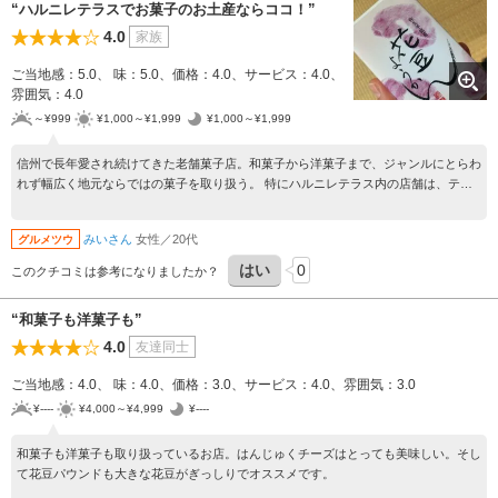
“ハルニレテラスでお菓子のお土産ならココ！”
4.0
家族
ご当地感：5.0、 味：5.0、価格：4.0、サービス：4.0、
雰囲気：4.0
～¥999
¥1,000～¥1,999
¥1,000～¥1,999
信州で長年愛され続けてきた老舗菓子店。和菓子から洋菓子まで、ジャンルにとらわ
れず幅広く地元ならではの菓子を取り扱う。 特にハルニレテラス内の店舗は、テラ
スで菓子土産を買うのに重宝する。メインのくるみのお饅頭をはじめとした地のもの
を使った和洋菓子は、みんなが喜ぶ上等な土産になる。 今回は旬の花豆羊羹、くる
みいさん
女性／20代
グルメツウ
み団子を家用土産に購入。どちらもおいしく、季節と軽井沢を感じられたと好評だっ
た。 花豆ソフトなどの軽食の販売もある。
はい
0
このクチコミは参考になりましたか？
“和菓子も洋菓子も”
4.0
友達同士
ご当地感：4.0、 味：4.0、価格：3.0、サービス：4.0、雰囲気：3.0
¥----
¥4,000～¥4,999
¥----
和菓子も洋菓子も取り扱っているお店。はんじゅくチーズはとっても美味しい。そし
て花豆パウンドも大きな花豆がぎっしりでオススメです。