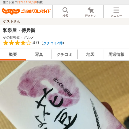
旅に役立つ
口コミ100万件
掲載！
検索
行きたい
メニュー
ゲスト
さん
和泉屋・傳兵衛
その他軽食・グルメ
4.0
（
）
クチコミ2件
概要
写真
クチコミ
地図
周辺情報