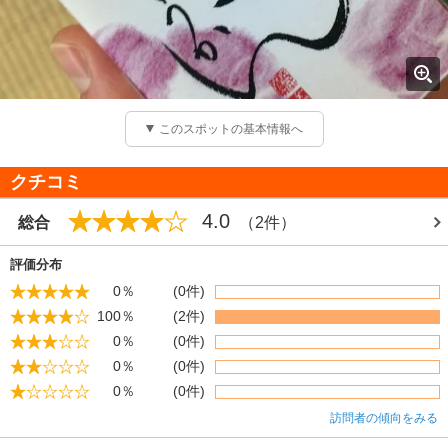
このスポットの基本情報へ
クチコミ
4.0
総合
（2件）
評価分布
0％
(0件)
100％
(2件)
0％
(0件)
0％
(0件)
0％
(0件)
訪問者の傾向をみる