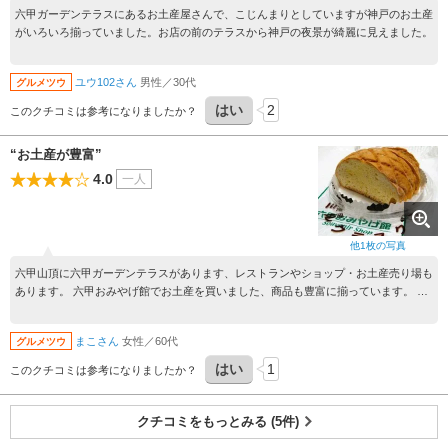
六甲ガーデンテラスにあるお土産屋さんで、こじんまりとしていますが神戸のお土産
がいろいろ揃っていました。お店の前のテラスから神戸の夜景が綺麗に見えました。
ユウ102さん
男性／30代
グルメツウ
はい
2
このクチコミは参考になりましたか？
“お土産が豊富”
4.0
一人
他
1
枚の写真
六甲山頂に六甲ガーデンテラスがあります、レストランやショップ・お土産売り場も
あります。 六甲おみやげ館でお土産を買いました、商品も豊富に揃っています。 六
甲山厚切りミルクラスクは、六甲山麓の牛乳を100%使用。 見た目は大きなメロンパ
ンのようですね、普通のラスクより厚切りで1枚が大きいです。 サクサクの歯ごた
まこさん
女性／60代
グルメツウ
え、上品な優しい甘さのミルク味で美味しかったです。
はい
1
このクチコミは参考になりましたか？
クチコミをもっとみる (5件)