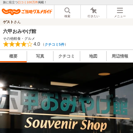
旅に役立つ
口コミ100万件
掲載！
検索
行きたい
メニュー
ゲスト
さん
六甲おみやげ館
その他軽食・グルメ
4.0
（
）
クチコミ5件
概要
写真
クチコミ
地図
周辺情報