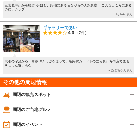
三宮花時計から徒歩5分ほど、路地にある昔ながらの大衆食堂。 こんなところにある
のに、カップ...
by takoさん
ギャラリーであい
4.0
（2件）
京都の宇治から、青春18きっぷを使って、姫路駅ガード下の立ち食い寿司店で昼食
をとった後、明石...
by あまちゃんさん
その他の周辺情報
周辺の観光スポット
周辺のご当地グルメ
周辺のイベント