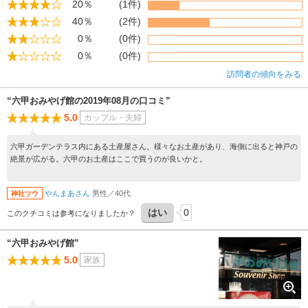
20％
(1件)
40％
(2件)
0％
(0件)
0％
(0件)
訪問者の傾向をみる
“六甲おみやげ館の2019年08月の口コミ”
5.0
カップル・夫婦
六甲ガーデンテラス内にある土産屋さん。様々なお土産があり、海側に出ると神戸の
絶景が広がる。六甲のお土産はここで買うのが良いかと。
やんまあさん
男性／40代
神社ツウ
はい
0
このクチコミは参考になりましたか？
“六甲おみやげ館”
5.0
家族