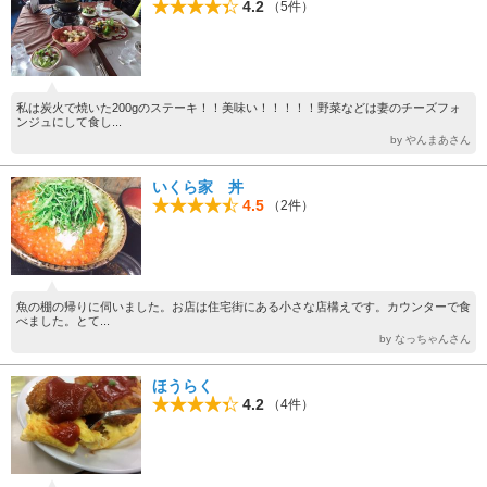
4.2
（5件）
私は炭火で焼いた200gのステーキ！！美味い！！！！！野菜などは妻のチーズフォ
ンジュにして食し...
by やんまあさん
いくら家 丼
4.5
（2件）
魚の棚の帰りに伺いました。お店は住宅街にある小さな店構えです。カウンターで食
べました。とて...
by なっちゃんさん
ほうらく
4.2
（4件）