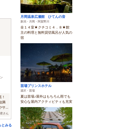
月岡温泉広瀬館 ひてんの音
新潟・月岡・阿賀野川
全１４室★クチコミ４．８★館
主の料理と無料貸切風呂が人気の
宿
)
ン
苗場プリンスホテル
湯沢・苗場
夏は苗場♪屋外はもちろん雨でも
店！
安心な屋内アクティビティも充実
始満
やサ
ー君さん
っとみる