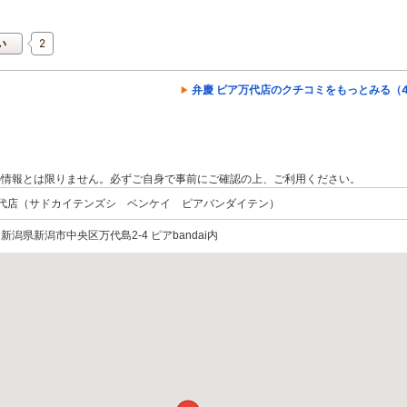
2
い
弁慶 ピア万代店のクチコミをもっとみる（4
の情報とは限りません。必ずご自身で事前にご確認の上、ご利用ください。
万代店（サドカイテンズシ ベンケイ ピアバンダイテン）
00 新潟県新潟市中央区万代島2-4 ピアbandai内