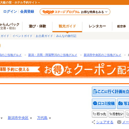
最大級の宿・ホテル予約サイト～
ログイン
会員登録
お得な特典をみる
ゃらんパック
遊び・体験
観光ガイド
レンタカー
航空券
（交通＋宿泊）
メガイド
イベントガイド
お土産ガイド
みんなの旅行記
潟のご当地グルメ
＞
新潟・月岡・阿賀野川のご当地グルメ
＞
新潟市中央区のご当地グルメ
＞
クチコ
行った
行
新潟市中央区
万代島
シェアする
メー