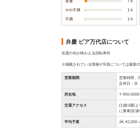
普通
7％
やや不満
1％
不満
1％
弁慶 ピア万代店について
佐渡の旬が味わえる回転寿司
※掲載されている情報や写真については最新
営業期間
営業時間：月、
定休日：水
所在地
〒950-00
交通アクセス
(1)新潟駅
に乗車[宮浦
平均予算
¥2,000