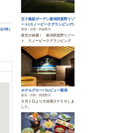
五十嵐邸ガーデン新潟阿賀野リゾ
ート(スノーピークグランピング)
57件）
新潟・月岡・阿賀野川
星空が綺麗！ 新潟阿賀野リゾー
ト スノーピークグランピング
ホテルグローバルビュー新潟
新潟・月岡・阿賀野川
６月１日より大浴場ＯＰＥＮしま
した。