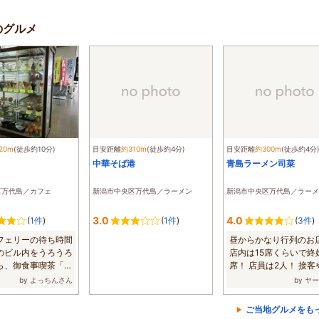
のグルメ
20m
(徒歩約10分)
目安距離
約310m
(徒歩約4分)
目安距離
約300m
(徒歩約4分
中華そば港
青島ラーメン司菜
区万代島／カフェ
新潟市中央区万代島／ラーメン
新潟市中央区万代島／ラーメ
3.0
4.0
(
1件
)
(
1件
)
(
3件
)
フェリーの待ち時間
昼からかなり行列のお
のビル内をうろうろ
店内は15席くらいで終
ら、御食事喫茶「紫
席！ 店員は2人！ 接客
...
ービスなどほ...
by よっちんさん
by ヤ
ご当地グルメをも