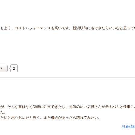
タもよく、コストパフォーマンスも高いです。新潟駅前にもできたらいいなと思って
2
い
たが、そんな事はなく気軽に注文できたし、元気のいい店員さんがテキパキと仕事こ
った。
みたいと思うお店だと思う。また機会があったら訪れてみたい。
詳細情