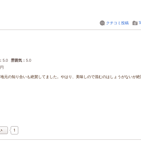
クチコミ投稿
：
5.0
雰囲気：
5.0
-円
。地元の知り合いも絶賛してました。やはり、美味しので混むのはしょうがないが絶
1
い