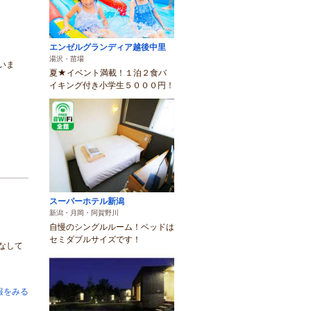
エンゼルグランディア越後中里
湯沢・苗場
いま
夏★イベント満載！１泊２食バ
イキング付き小学生５０００円！
スーパーホテル新潟
新潟・月岡・阿賀野川
自慢のシングルルーム！ベッドは
セミダブルサイズです！
なして
報をみる