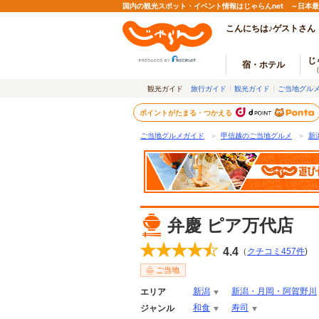
国内の観光スポット・イベント情報はじゃらんnet ～日本
こんにちは♪ゲストさん
じ
宿・ホテル
観光ガイド
旅行ガイド
観光ガイド
ご当地グル
ポイントがたまる・つかえる
ご当地グルメガイド
＞
甲信越のご当地グルメ
＞
新
弁慶 ピア万代店
4.4
（
クチコミ
457
件
)
ご当地
新潟
新潟・月岡・阿賀野川
エリア
和食
寿司
ジャンル