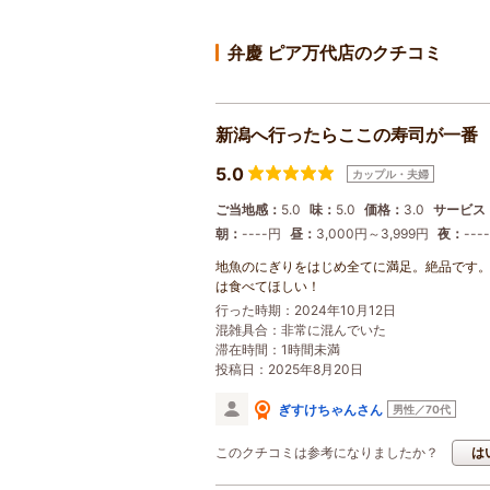
弁慶 ピア万代店のクチコミ
新潟へ行ったらここの寿司が一番
5.0
カップル・夫婦
ご当地感：
5.0
味：
5.0
価格：
3.0
サービス
朝：
----円
昼：
3,000円～3,999円
夜：
---
地魚のにぎりをはじめ全てに満足。絶品です
は食べてほしい！
行った時期：2024年10月12日
混雑具合：非常に混んでいた
滞在時間：1時間未満
投稿日：2025年8月20日
ぎすけちゃんさん
男性／70代
このクチコミは参考になりましたか？
は