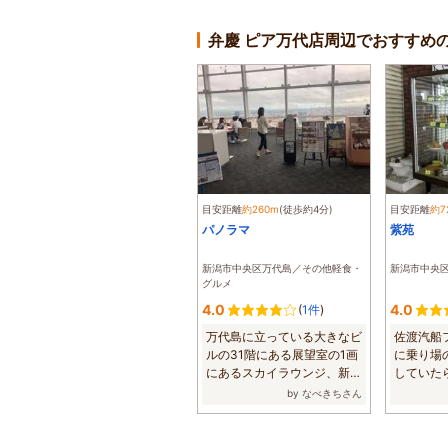
弁慶 ピア万代店周辺でおすすめ
目安距離
約260m
(徒歩約4分)
目安距離
約7
パノラマ
紫苑
新潟市中央区万代島／その他軽食・
新潟市中央
グルメ
4.0
4.0
(
1件
)
万代島に立っている大きなビ
佐渡汽船
ルの31階にある展望室の1画
に乗り場
にあるスカイラウンジ、新潟
していた
の景色を見な...
苑」がありま
by なべきちさん