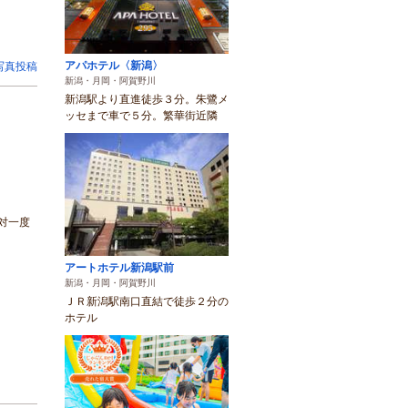
アパホテル〈新潟〉
写真投稿
新潟・月岡・阿賀野川
新潟駅より直進徒歩３分。朱鷺メ
ッセまで車で５分。繁華街近隣
対一度
アートホテル新潟駅前
新潟・月岡・阿賀野川
ＪＲ新潟駅南口直結で徒歩２分の
ホテル