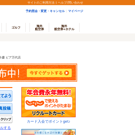
サイトのご利用方法
ヘルプ/問い合わせ
予約照会・変更・キャンセル
マイページ
海外
海外
ゴルフ
航空券
航空券+ホテル
弁慶 ピア万代店
ミを投稿する
写真を投稿する
きたい
クリップ
カード入会でポイントget♪
ルする