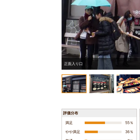
正面入り口
評価分布
満足
55％
やや満足
36％