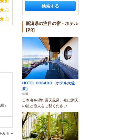
検索する
新潟県の注目の宿・ホテル
[PR]
）
HOTEL OOSADO（ホテル大佐
渡）
佐渡
日本海を望む露天風呂。夜は満天
港線」
の星と漁火をご覧ください
をみる