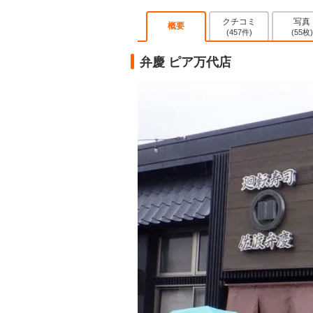
クチコミ
写真
概要
(457件)
(55枚)
弁慶 ピア万代店