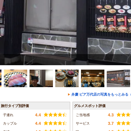
弁慶 ピア万代店の写真をもっとみる（
旅行タイプ別評価
グルメスポット評価
4.4
4.3
子連れ
ご当地感
4.4
3.7
カップル
サービス