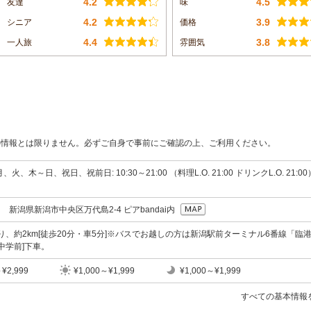
4.2
4.5
友達
味
4.2
3.9
シニア
価格
4.4
3.8
一人旅
雰囲気
の情報とは限りません。必ずご自身で事前にご確認の上、ご利用ください。
火、木～日、祝日、祝前日: 10:30～21:00 （料理L.O. 21:00 ドリンクL.O. 21:00
00 新潟県新潟市中央区万代島2-4 ピアbandai内
より、約2km[徒歩20分・車5分]※バスでお越しの方は新潟駅前ターミナル6番線「臨
中学前]下車。
～¥2,999
¥1,000～¥1,999
¥1,000～¥1,999
すべての基本情報