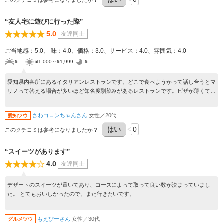
このクチコミは参考になりましたか？
“友人宅に遊びに行った際”
5.0
友達同士
ご当地感：5.0、 味：4.0、価格：3.0、サービス：4.0、雰囲気：4.0
¥----
¥1,000～¥1,999
¥----
愛知県内各所にあるイタリアンレストランです。どこで食べようかって話し合うとマ
リノって答える場合が多いほど知名度馴染みがあるレストランです。ピザが薄くて好
きなお店です。
さわコロンちゃんさん
女性／20代
愛知ツウ
はい
0
このクチコミは参考になりましたか？
“スイーツがあります”
4.0
友達同士
デザートのスイーツが置いてあり、コースによって取って良い数が決まっていまし
た。 とてもおいしかったので、また行きたいです。
もえぴーさん
女性／30代
グルメツウ