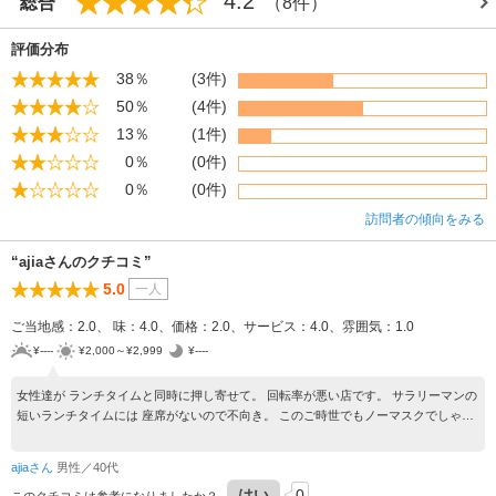
4.2
総合
（8件）
評価分布
38％
(3件)
50％
(4件)
13％
(1件)
0％
(0件)
0％
(0件)
訪問者の傾向をみる
“ajiaさんのクチコミ”
5.0
一人
ご当地感：2.0、 味：4.0、価格：2.0、サービス：4.0、雰囲気：1.0
¥----
¥2,000～¥2,999
¥----
女性達が ランチタイムと同時に押し寄せて。 回転率が悪い店です。 サラリーマンの
短いランチタイムには 座席がないので不向き。 このご時世でもノーマスクでしゃべ
りまくる パワーはすごい。
ajiaさん
男性／40代
はい
0