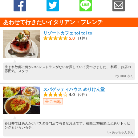
あわせて行きたいイタリアン・フレンチ
リゾートカフェ toi toi toi
5.0
（1件）
生まれ故郷に何かいいレストランがないか探していて見つけました。 料理、お店の
雰囲気、スタッ...
by HIDEさん
スパゲッティハウス めりけん堂
4.0
（6件）
ご当地
春日井ではあんかけパスタ専門店で有名なお店です。種類は30種類ほどありトッピ
ングもいろいろチ...
by あっちゃんさん