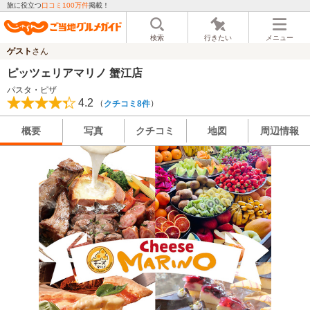
旅に役立つ
口コミ100万件
掲載！
検索
行きたい
メニュー
ゲスト
さん
ピッツェリアマリノ 蟹江店
パスタ・ピザ
4.2
（
）
クチコミ8件
概要
写真
クチコミ
地図
周辺情報