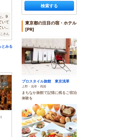
検索する
た。9
ていて
東京都の注目の宿・ホテル
ている
[PR]
ここさん
っとみる
プロスタイル旅館 東京浅草
上野・浅草・両国
まちなか旅館で記憶に残るご宿泊
体験を
)