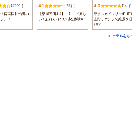
4.1
4.6
(
479件
)
(
55件
)
(
141
備！両国国技館隣の
【部屋評価4.4】 泊って楽し
東京スカイツリー(R)正
ホテル！
い！忘れられない滞在体験を
上階ラウンジで絶景を
満喫
ホテルをも