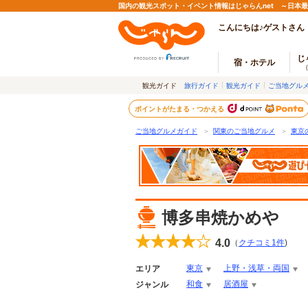
国内の観光スポット・イベント情報はじゃらんnet ～日本
こんにちは♪ゲストさん
じ
宿・ホテル
観光ガイド
旅行ガイド
観光ガイド
ご当地グル
ポイントがたまる・つかえる
ご当地グルメガイド
＞
関東のご当地グルメ
＞
東京
博多串焼かめや
4.0
（
クチコミ
1
件
)
東京
上野・浅草・両国
エリア
和食
居酒屋
ジャンル