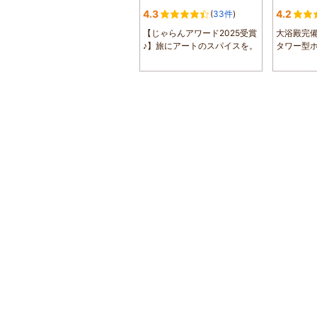
4.3
4.2
(
33件
)
【じゃらんアワード2025受賞
大浴殿完
♪】旅にアートのスパイスを。
タワー型