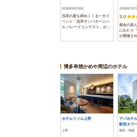
2026年8月29日
2026年7月1
浅草の夏を締めくくる一大イ
3.0
ベント「浅草サンバカーニバ
都会の真ん
ル パレードコンテスト」が、
にわたり
浅草（馬道...
が開催さ
園の野外ス.
博多串焼かめや周辺のホテル
ホテルリソル上野
アパホテ
駅前タワ
上野
墨田・両国