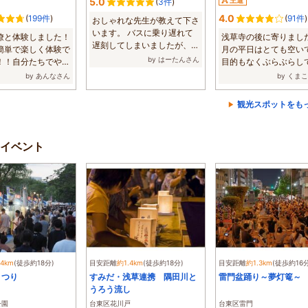
5.0
王道
(
3件
)
4.0
(
199件
)
(
91件
)
おしゃれな先生が教えて下さ
います。 バスに乗り遅れて
僚と体験しました！
浅草寺の後に寄りまし
遅刻してしまいましたが、優
簡単で楽しく体験で
月の平日はとても空い
しく大丈夫で...
by はーたんさん
！！自分たちでやっ
目的もなくぶらぶらし
...
だけでも楽し...
by あんなさん
by くま
観光スポットをも
イベント
.4km
(徒歩約18分)
目安距離
約1.4km
(徒歩約18分)
目安距離
約1.3km
(徒歩約16分
まつり
すみだ・浅草連携 隅田川と
雷門盆踊り～夢灯篭～
うろう流し
公園
台東区花川戸
台東区雷門