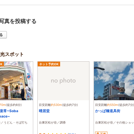
写真を投稿する
光スポット
K
ネット予約OK
70m
(徒歩約6分)
目安距離
約530m
(徒歩約7分)
目安距離
約550m
(徒歩約7分
I楽常~Soba
晴居堂
かっぱ橋道具街
pace~
谷／うどん・そば打ち
台東区松が谷／調香
台東区松が谷／その他ショッ