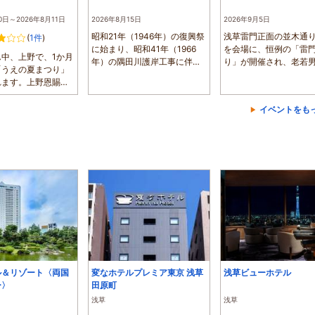
0日～2026年8月11日
2026年8月15日
2026年9月5日
昭和21年（1946年）の復興祭
浅草雷門正面の並木通
(
1件
)
に始まり、昭和41年（1966
を会場に、恒例の「雷
中、上野で、1か月
年）の隅田川護岸工事に伴っ
り」が開催され、老若
「うえの夏まつり」
て廃止された「...
集い、櫓の周...
れます。上野恩賜公
..
イベントをも
ル＆リゾート〈両国
変なホテルプレミア東京 浅草
浅草ビューホテル
ー〉
田原町
浅草
浅草