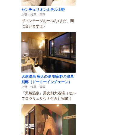
センチュリオンホテル上野
上野・浅草・両国
ヴィンテージおーぷん♪まだ、間
に合いますよ♪
天然温泉 凌天の湯 御宿野乃浅草
別邸（ドーミーインチェーン）
上野・浅草・両国
『天然温泉』男女別大浴場（セル
フロウリュサウナ付き）完備！