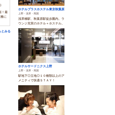
件
)
ホテルプラスホステル東京秋葉原
面！最
上野・浅草・両国
優雅に
浅草橋駅、秋葉原駅徒歩圏内。ラ
ウンジ充実のホテル＋ホステル。
っとみる
ホテルサードニクス上野
上野・浅草・両国
駅地下◎立地◎１０種類以上のア
メニティで快適ＳＴＡＹ！