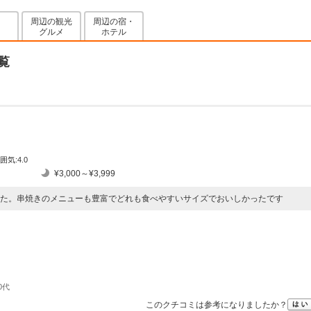
周辺の観光
周辺の宿・
グルメ
ホテル
覧
囲気:4.0
¥3,000～¥3,999
た。串焼きのメニューも豊富でどれも食べやすいサイズでおいしかったです
0代
このクチコミは参考になりましたか？