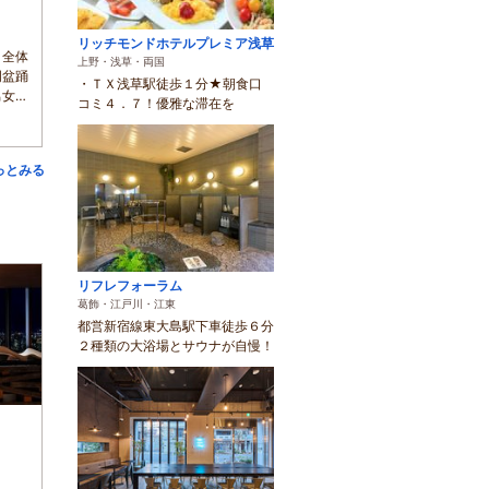
リッチモンドホテルプレミア浅草
り全体
上野・浅草・両国
門盆踊
・ＴＸ浅草駅徒歩１分★朝食口
男女が
コミ４．７！優雅な滞在を
っとみる
リフレフォーラム
葛飾・江戸川・江東
都営新宿線東大島駅下車徒歩６分
２種類の大浴場とサウナが自慢！