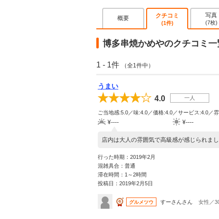
写真
クチコミ
概要
(7枚)
(1件)
博多串焼かめやのクチコミ一
1 - 1件
（全1件中）
うまい
4.0
一人
ご当地感:5.0／味:4.0／価格:4.0／サービス:4.0／雰
¥----
¥----
店内は大人の雰囲気で高級感が感じられまし
行った時期：2019年2月
混雑具合：普通
滞在時間：1～2時間
投稿日：2019年2月5日
すーさんさん
女性／3
グルメツウ