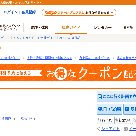
最大級の宿・ホテル予約サイト～
ログイン
会員登録
お得な特典をみる
ゃらんパック
遊び・体験
観光ガイド
レンタカー
航空券
（交通＋宿泊）
メガイド
イベントガイド
お土産ガイド
みんなの旅行記
のご当地グルメ
＞
上野・浅草・両国のご当地グルメ
＞
台東区のご当地グルメ
＞
博多串焼かめ
クチコ
台東区
松が谷
行った
行
シェアする
メー