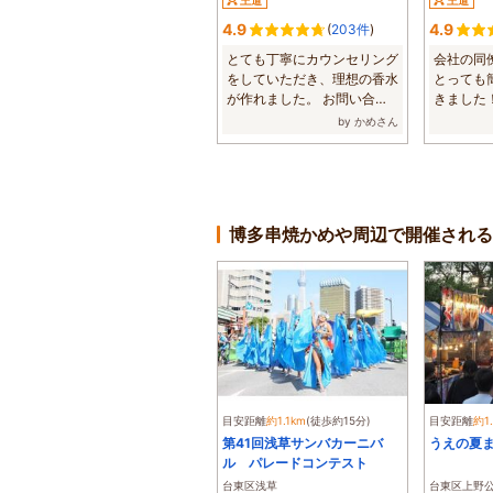
王道
王道
4.9
4.9
(
203件
)
とても丁寧にカウンセリング
会社の同
をしていただき、理想の香水
とっても
が作れました。 お問い合わ
きました
せにも即座に...
たので色んな
by かめさん
博多串焼かめや周辺で開催される
目安距離
約1.1km
(徒歩約15分)
目安距離
約1
第41回浅草サンバカーニバ
うえの夏
ル パレードコンテスト
台東区浅草
台東区上野