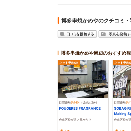
博多串焼かめやのクチコミ・
博多串焼かめや周辺のおすすめ観
ネット予約OK
ネット予約O
目安距離
約140m
(徒歩約2分)
目安距離
約4
FOUGERES FRAGRANCE
SOBAGIR
Making S
台東区松が谷／香水作り
台東区松が