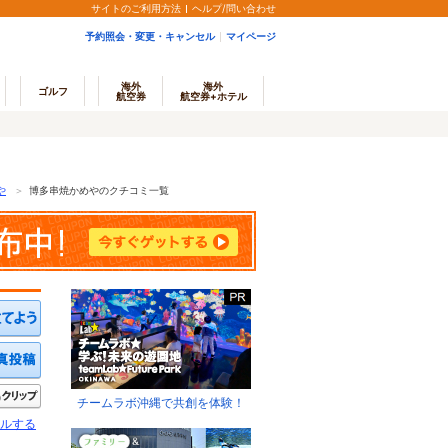
サイトのご利用方法
ヘルプ/問い合わせ
予約照会・変更・キャンセル
マイページ
海外
海外
ゴルフ
航空券
航空券+ホテル
や
＞
博多串焼かめやのクチコミ一覧
ミを投稿する
写真を投稿する
きたい
クリップ
チームラボ沖縄で共創を体験！
ルする