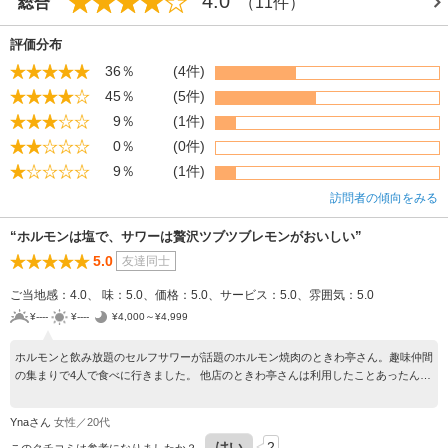
4.0
総合
（11件）
評価分布
36％
(4件)
45％
(5件)
9％
(1件)
0％
(0件)
9％
(1件)
訪問者の傾向をみる
“ホルモンは塩で、サワーは贅沢ツブツブレモンがおいしい”
5.0
友達同士
ご当地感：4.0、 味：5.0、価格：5.0、サービス：5.0、雰囲気：5.0
¥----
¥----
¥4,000～¥4,999
ホルモンと飲み放題のセルフサワーが話題のホルモン焼肉のときわ亭さん。趣味仲間
の集まりで4人で食べに行きました。 他店のときわ亭さんは利用したことあったんで
すが、葛西店さんは初めてでした。ホルモンは定番ですが、塩がやっやり美味しく
て、いっぱい食べちゃいました。サワーは飲み過ぎ注意ですね、、、笑
Ynaさん
女性／20代
はい
2