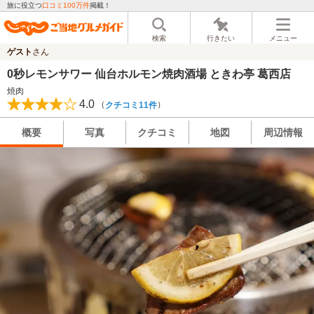
旅に役立つ
口コミ100万件
掲載！
検索
行きたい
メニュー
ゲスト
さん
0秒レモンサワー 仙台ホルモン焼肉酒場 ときわ亭 葛西店
焼肉
4.0
（
）
クチコミ11件
概要
写真
クチコミ
地図
周辺情報