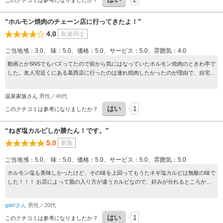
このクチコミは参考になりましたか？
“ホルモン焼肉のチェーン店に行ってきたよ！”
4.0
友達同士
ご当地感：3.0、 味：5.0、価格：5.0、サービス：5.0、雰囲気：4.0
動画とかSNSでもバズってたので前から気にはなっていたホルモン焼肉のときわ亭で
した。友人宅近くにある葛西店に行ったのは連れ焼肉したかったのが理由で、自宅近
くではないいのが残念なくらいコスパがとてもよかった焼肉体験でした。 飲み放題5
50円60分のサワーと、名物ホルモンの大盛。クッパ、サンチュ、キムチ、カルビを
温泉家族さん
男性／40代
堪能できて幸せでした。
はい
1
このクチコミは参考になりましたか？
“ねぎ塩カルビしか勝たん！です。”
5.0
家族
ご当地感：5.0、 味：5.0、価格：5.0、サービス：5.0、雰囲気：5.0
ホルモン塩も美味しかったけど、その味を上回ってもうたネギ塩カルビは無敵の味で
した！！！ お店によって脂の入り方が違うカルビなので、好みが分れるところかも
しれないですが、噛み応えの良さと脂の甘味具合が美味しくて、過去イチレベルのカ
ルビでした。ネギも外せないです！！
gde!さん
男性／20代
はい
1
このクチコミは参考になりましたか？