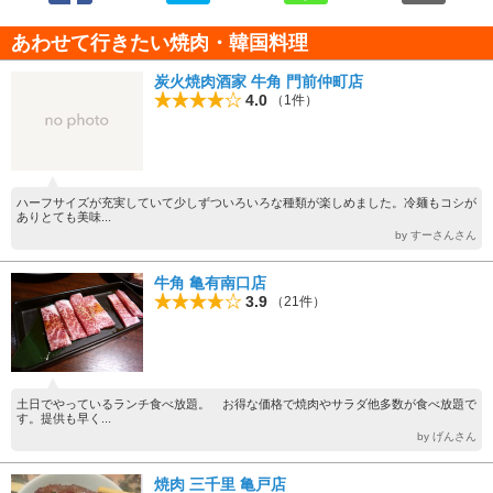
あわせて行きたい焼肉・韓国料理
炭火焼肉酒家 牛角 門前仲町店
4.0
（1件）
ハーフサイズが充実していて少しずついろいろな種類が楽しめました。冷麺もコシが
ありとても美味...
by すーさんさん
牛角 亀有南口店
3.9
（21件）
土日でやっているランチ食べ放題。 お得な価格で焼肉やサラダ他多数が食べ放題で
す。提供も早く...
by げんさん
焼肉 三千里 亀戸店