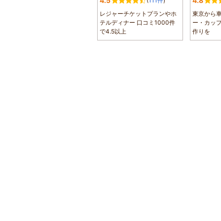
4.5
4.8
(
111件
)
レジャーチケットプランやホ
東京から車
テルディナー 口コミ1000件
ー・カッ
で4.5以上
作りを