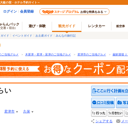
最大級の宿・ホテル予約サイト～
ログイン
会員登録
お得な特典をみる
ゃらんパック
遊び・体験
観光ガイド
レンタカー
航空券
（交通＋宿泊）
メガイド
イベントガイド
お土産ガイド
みんなの旅行記
のご当地グルメ
＞
木更津・君津・富津のご当地グルメ
＞
君津市のご当地グルメ
＞
厳鮮酒場 
らい
クチコ
君津市
久保
行った
行
シェアする
メー