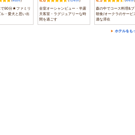
4.6
4.5
(
46件
)
(
104件
)
(
44件
で90分★ファミリ
全室オーシャンビュー・半露
森の中でコース料理&ブ
プル・愛犬と思い出
天客室・ラグジュアリーな時
朝食/オークラのサービ
間を過ごす
適な滞在
ホテルをも