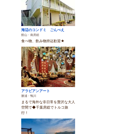
海辺のコンドミ ごんべえ
館山・南房総
食べ物、飲み物持込歓迎★
アラビアンアート
勝浦・鴨川
まるで海外な非日常を贅沢な大人
空間で◆千葉房総でトルコ旅
行！