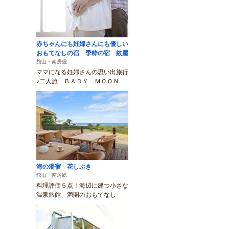
赤ちゃんにも妊婦さんにも優しい
おもてなしの宿 季粋の宿 紋屋
館山・南房総
ママになる妊婦さんの思い出旅行
♪二人旅 ＢＡＢＹ ＭＯＯＮ
海の湯宿 花しぶき
館山・南房総
料理評価５点！海辺に建つ小さな
温泉旅館、満開のおもてなし