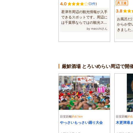
4.0
王道
(
3件
)
3.8
君津市周辺の観光情報が入手
できるスポットです。周辺に
お風呂だ
は千葉県ならではの観光スポ
からか空
ットが多くあ...
by mecchiさん
きました
まりに行こう
厳鮮酒場 とろいめらい周辺で開
目安距離
約6.1km
目安距離
約6
やっさいもっさい踊り大会
木更津港