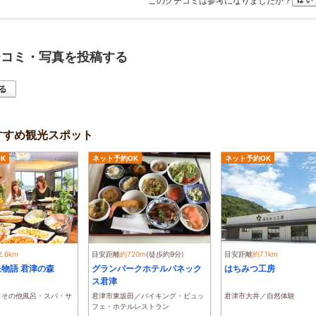
このクチコミは参考になりましたか？
チコミ・写真を投稿する
すすめ観光スポット
K
ネット予約OK
ネット予約OK
2.6km
目安距離
約720m
(徒歩約9分)
目安距離
約7.1km
物語 君津の森
グランパークホテルパネック
はちみつ工房
ス君津
／その他風呂・スパ・サ
君津市東坂田／バイキング・ビュッ
君津市大井／自然体験
フェ・ホテルレストラン