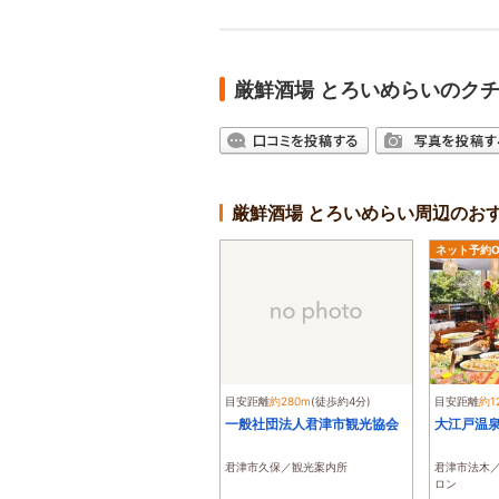
厳鮮酒場 とろいめらいのク
厳鮮酒場 とろいめらい周辺のお
ネット予約O
目安距離
約280m
(徒歩約4分)
目安距離
約1
一般社団法人君津市観光協会
大江戸温泉
君津市久保／観光案内所
君津市法木
ロン