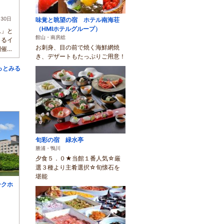
月30日
味覚と眺望の宿 ホテル南海荘
（HMIホテルグループ）
ム」と
館山・南房総
きるイ
お刺身、目の前で焼く海鮮網焼
開催さ
き、デザートもたっぷりご用意！
っとみる
旬彩の宿 緑水亭
勝浦・鴨川
夕食５．０★当館１番人気☆厳
選３種より主肴選択☆旬懐石を
堪能
ークホ