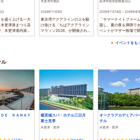
士見
木更津市潮浜
富津市桜井総稱鬼泪山
5日
2026年11月8日
2026年7月18日～2026年8
夏を盛り上げる一大
東京湾アクアラインの上を駆
「サマーナイトファー
「木更津港まつり花
け抜ける「ちばアクアライン
題し、夏の夜を満喫で
が、木更津港内港周
マラソン2026」が開催されま
ベントがマザー牧場で
...
す。潮浜公園...
れます。19時...
イベントをも
テル
ＩＤＥ ＫＡＮＡＹ
龍宮城スパ・ホテル三日月
オークラアカデミアパ
富士見亭
テル
木更津・君津
木更津・君津