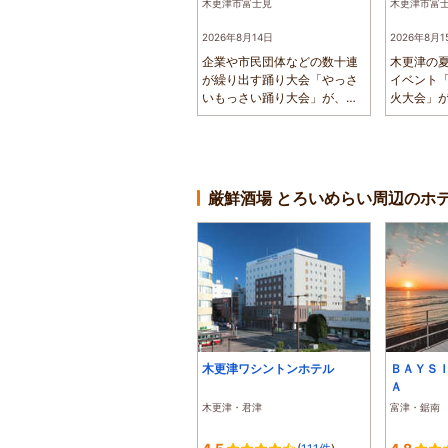
木更津市富士見
木更津市富
2026年8月14日
2026年8月1
企業や市民団体などの数十連
木更津の
が繰り出す踊り大会「やっさ
イベント
いもっさい踊り大会」が、今
火大会」
年も開催され...
辺で開催され
厳鮮酒場 とろいめらい周辺のホ
木更津ワシントンホテル
ＢＡＹＳ
Ａ
木更津・君津
富津・鋸南