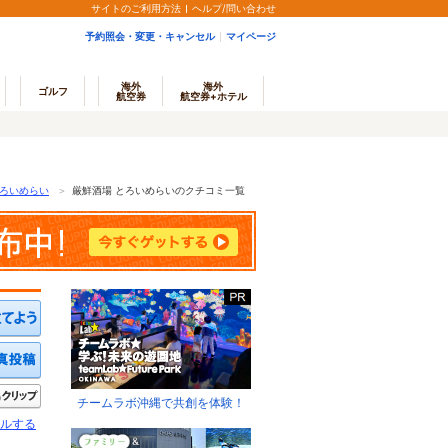
サイトのご利用方法
ヘルプ/問い合わせ
予約照会・変更・キャンセル
マイページ
海外
海外
ゴルフ
航空券
航空券+ホテル
とろいめらい
＞
厳鮮酒場 とろいめらいのクチコミ一覧
ミを投稿する
写真を投稿する
きたい
クリップ
チームラボ沖縄で共創を体験！
ルする