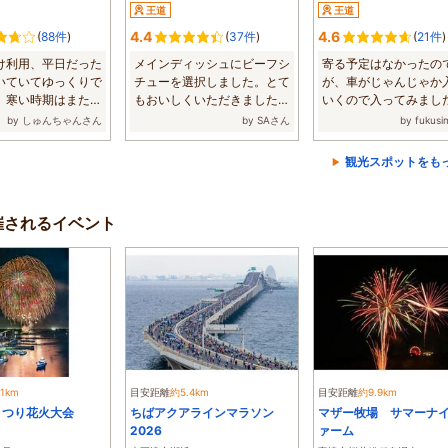
王道
王道
4.4
4.6
(
88件
)
(
37件
)
(
21件
)
け利用、平日だった
メインディッシュにビーフシ
寄る予定はなかったの
いていてゆっくりで
チューを選択しました。とて
が、車がじゃんじゃか
。寒い時期はまた暖
もおいしくいただきました。
いくので入ってみまし
...
私は温かく...
蜜の試食や、蜂...
by しゅんちゃんさん
by SAさん
by fukus
観光スポットをも
催されるイベント
.1km
目安距離
約5.4km
目安距離
約9.9km
まつり花火大会
ちばアクアラインマラソン
マザー牧場 サマーナ
2026
ァーム