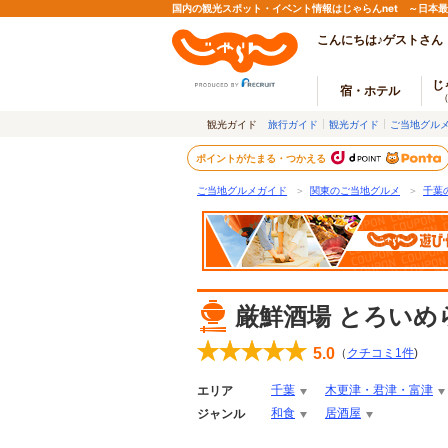
国内の観光スポット・イベント情報はじゃらんnet ～日本
こんにちは♪ゲストさん
じ
宿・ホテル
観光ガイド
旅行ガイド
観光ガイド
ご当地グル
ポイントがたまる・つかえる
ご当地グルメガイド
＞
関東のご当地グルメ
＞
千葉
厳鮮酒場 とろいめ
5.0
（
クチコミ
1
件
)
千葉
木更津・君津・富津
エリア
和食
居酒屋
ジャンル