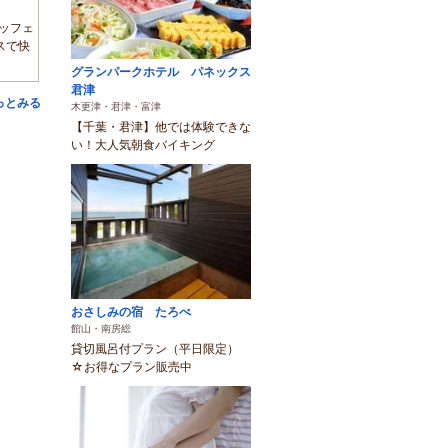
)
ッフェ
スで快
グランパークホテル パネックス
君津
っとみる
木更津・君津・富津
【千葉・君津】他では体験できな
い！大人気朝食バイキング
おさしみの宿 たろべ
館山・南房総
貸切風呂付プラン（平日限定）
☆お得なプラン販売中