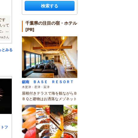
検索する
です
千葉県の注目の宿・ホテル
入って
[PR]
た。蜂
imaさん
っとみる
鋸南 ＢＡＳＥ ＲＥＳＯＲＴ
木更津・君津・富津
屋根付きテラスで海を観ながらＢ
ＢＱと建物はお洒落なメゾネット
イトフ