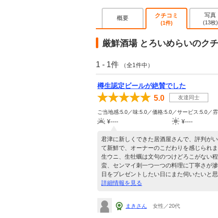
写真
クチコミ
概要
(13枚)
(1件)
厳鮮酒場 とろいめらいのク
1 - 1件
（全1件中）
樽生認定ビールが絶賛でした
5.0
友達同士
ご当地感:5.0／味:5.0／価格:5.0／サービス:5.0／雰
¥----
¥----
君津に新しくできた居酒屋さんで、評判がい
て新鮮で、オーナーのこだわりを感じられま
生ウニ、生牡蠣は文句のつけどろこがない程
蛮、センマイ刺一つ一つの料理に丁寧さが滲
日をプレゼントしたい日にまた伺いたいと思
詳細情報を見る
まきさん
女性／20代