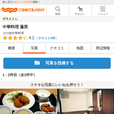
旅に役立つ
口コミ100万件
掲載！
検索
行きたい
メニュー
ゲスト
さん
中華料理 蓬莢
その他中華料理
4.2
（
）
クチコミ4件
概要
写真
クチコミ
地図
周辺情報
写真を投稿する
1 - 2件目
（全2件中）
ステキな写真にいいねを押そう！