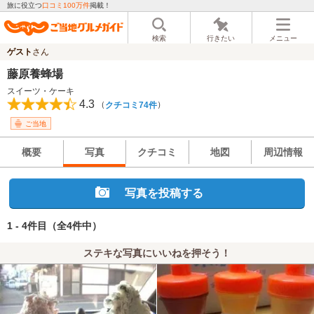
旅に役立つ
口コミ100万件
掲載！
検索
行きたい
メニュー
ゲスト
さん
藤原養蜂場
スイーツ・ケーキ
4.3
（
）
クチコミ74件
ご当地
概要
写真
クチコミ
地図
周辺情報
写真を投稿する
1 - 4件目
（全4件中）
ステキな写真にいいねを押そう！