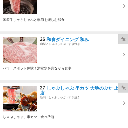
国産牛しゃぶしゃぶと季節を楽しむ和食
26
和食ダイニング 和み
山梨／しゃぶしゃぶ・すき焼き
パワースポット体験！満堂水を見ながら食事
27
しゃぶしゃぶ 串カツ 大地のぶた 上越
店
新潟／しゃぶしゃぶ・すき焼き
しゃぶしゃぶ、串カツ、食べ放題