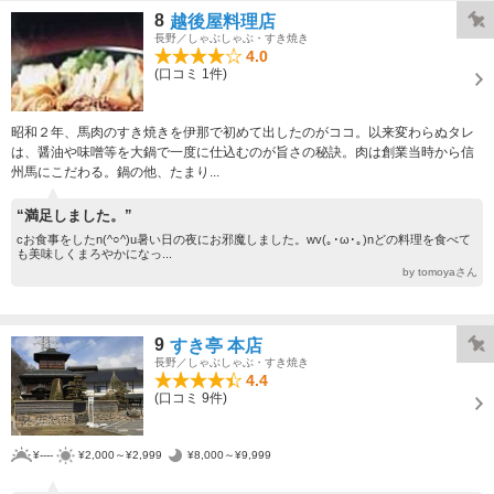
8
越後屋料理店
長野／しゃぶしゃぶ・すき焼き
4.0
(口コミ 1件)
昭和２年、馬肉のすき焼きを伊那で初めて出したのがココ。以来変わらぬタレ
は、醤油や味噌等を大鍋で一度に仕込むのが旨さの秘訣。肉は創業当時から信
州馬にこだわる。鍋の他、たまり...
“満足しました。”
cお食事をしたn(^○^)u暑い日の夜にお邪魔しました。wv(｡･ω･｡)nどの料理を食べて
も美味しくまろやかになっ...
by tomoyaさん
9
すき亭 本店
長野／しゃぶしゃぶ・すき焼き
4.4
(口コミ 9件)
¥----
¥2,000～¥2,999
¥8,000～¥9,999