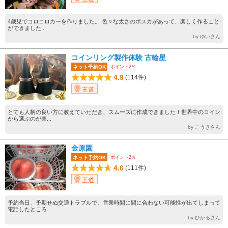
4歳児でコロコロカーを作りました。 色々な太さのポスカがあって、楽しく作ること
ができました...
by ゆいさん
コインリング製作体験 古輪星
ポイント2％
ネット予約OK
4.9
(114件)
王道
とても人柄の良い方に教えていただき、スムーズに作成できました！世界中のコイン
から選ぶのが楽...
by こうきさん
金原園
ポイント2％
ネット予約OK
4.6
(111件)
王道
予約当日、予期せぬ交通トラブルで、営業時間に間に合わない可能性が出てしまって
電話したところ...
by ひかるさん