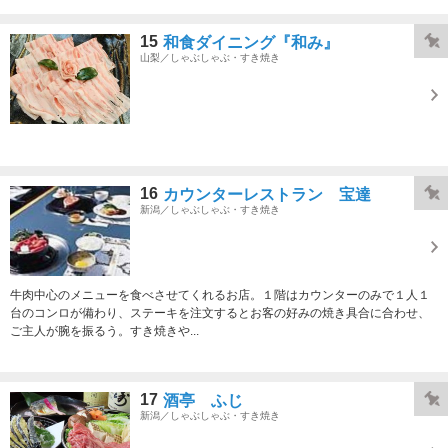
15
和食ダイニング『和み』
山梨／しゃぶしゃぶ・すき焼き
16
カウンターレストラン 宝達
新潟／しゃぶしゃぶ・すき焼き
牛肉中心のメニューを食べさせてくれるお店。１階はカウンターのみで１人１
台のコンロが備わり、ステーキを注文するとお客の好みの焼き具合に合わせ、
ご主人が腕を振るう。すき焼きや...
17
酒亭 ふじ
新潟／しゃぶしゃぶ・すき焼き