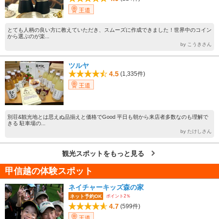
王道
とても人柄の良い方に教えていただき、スムーズに作成できました！世界中のコイン
から選ぶのが楽...
by こうきさん
ツルヤ
4.5
(1,335件)
王道
別荘&観光地とは思えぬ品揃えと価格でGood 平日も朝から来店者多数なのも理解で
きる 駐車場の...
by たけしさん
観光スポットをもっと見る
甲信越の体験スポット
ネイチャーキッズ森の家
ポイント2％
ネット予約OK
4.7
(599件)
王道