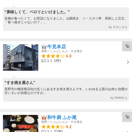
“美味しくて、ペロリといけました。”
名物が食べたくて、お世話になりました。山賊焼き、ソ－スカツ丼、馬刺しと注文。
「食べ過ぎじゃないの？」...
by タカシさん
牛見本店
長野／しゃぶしゃぶ・すき焼き
4.0
(口コミ 1件)
“すき焼き屋さん”
長野市の権堂商店街の近くにあるすき焼き屋さんです。いわゆる上質のお肉と自慢の
甘いタレが自慢なのですが...
by SHINさん
和牛厨 ふか尾
長野／しゃぶしゃぶ・すき焼き
4.2
(口コミ 31件)