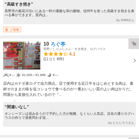
“高級すき焼き”
長野市の裾花川沿いにある一軒の素敵な和の建物。信州牛を使った高級すき焼きを食
べる事ができます。室内は...
by SHINさん
ご当地
10
ろぐ亭
長野／しゃぶしゃぶ・すき焼き、ログハウス
4.1
(口コミ 8件)
¥----
¥1,000～¥1,999
¥----
店内はカナダ産ログで迫力満点。店で使用する近江牛をはじめとする肉は、素
材そのままの味を塩コショウで食べるのが一番おいしい質のよい肉ばかりだ。
問屋から直接仕入れているので『...
“間違いなし”
オンシーズンは混み合うので予約した方が無難、なくらい人気店。店名の通りログハ
ウスの作りで昼夜問わず混...
by とらじろうさん