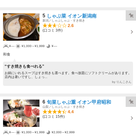
5
しゃぶ菜 イオン新潟南
新潟／しゃぶしゃぶ・すき焼き
2.6
(口コミ 3件)
¥----
¥1,000～¥1,999
¥----
和食
“すき焼きも食べれる”
お鍋にいれるスープはすき焼きも選べます。食べ放題にソフトクリームがあります。
店内は暑いですし、しょっ...
by りんこさん
6
旬菜しゃぶ重 イオン甲府昭和
山梨／しゃぶしゃぶ・すき焼き
4.4
(口コミ 15件)
¥----
¥1,000～¥1,999
¥2,000～¥2,999