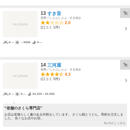
13
すき音
長野／しゃぶしゃぶ・すき焼き
2.0
(口コミ 1件)
¥----
～¥999
¥----
14
三河屋
長野／しゃぶしゃぶ・すき焼き
4.3
(口コミ 3件)
¥----
¥----
¥4,000～¥4,999
“老舗のさくら専門店”
お店は老舗らしく趣のある外観をしています。 さくら鍋とうどん、馬刺を注文しま
した。 色々なお店やお宿...
by のんこぅさん