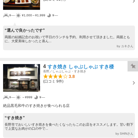
¥----
¥1,000～¥1,999
¥----
“選んで良かったです”
両親の結婚記念のお祝いで平日のランチを予約、利用させて頂きました。両親とも
に、大変美味しかったと喜ん...
by ユキさん
4
すき焼き しゃぶしゃぶ すき楼
長野／しゃぶしゃぶ・すき焼き
3.8
(口コミ 9件)
¥----
～¥999
¥----
絶品黒毛和牛のすき焼きが食べられる店
“すき焼き”
長野市でおいしいすき焼きを食べたくなったらこのお店をオススメします。甘い割下
で上質なお肉がの口の中で...
by SHINさん