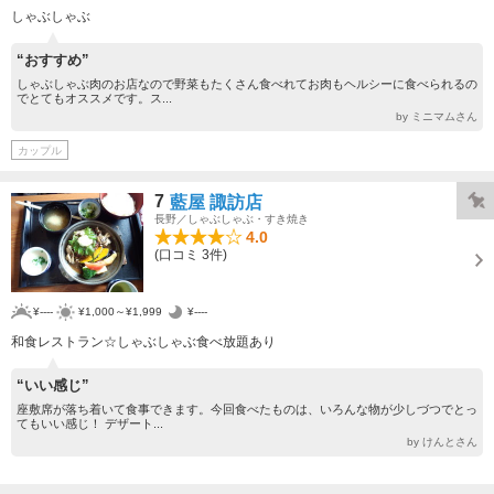
しゃぶしゃぶ
“おすすめ”
しゃぶしゃぶ肉のお店なので野菜もたくさん食べれてお肉もヘルシーに食べられるの
でとてもオススメです。ス...
by ミニマムさん
カップル
7
藍屋 諏訪店
長野／しゃぶしゃぶ・すき焼き
4.0
(口コミ 3件)
¥----
¥1,000～¥1,999
¥----
和食レストラン☆しゃぶしゃぶ食べ放題あり
“いい感じ”
座敷席が落ち着いて食事できます。今回食べたものは、いろんな物が少しづつでとっ
てもいい感じ！ デザート...
by けんとさん