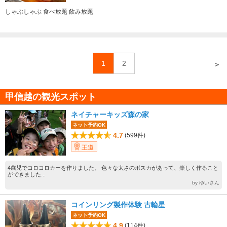
しゃぶしゃぶ 食べ放題 飲み放題
1
2
＞
甲信越の観光スポット
ネイチャーキッズ森の家
ネット予約OK
4.7
(599件)
王道
4歳児でコロコロカーを作りました。 色々な太さのポスカがあって、楽しく作ること
ができました...
by ゆいさん
コインリング製作体験 古輪星
ネット予約OK
4.9
(114件)