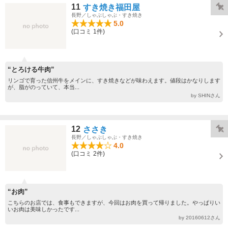
11
すき焼き福田屋
長野／しゃぶしゃぶ・すき焼き
5.0
(口コミ 1件)
“とろける牛肉”
リンゴで育った信州牛をメインに、すき焼きなどが味わえます。値段はかなりします
が、脂がのっていて、本当...
by SHINさん
12
ささき
長野／しゃぶしゃぶ・すき焼き
4.0
(口コミ 2件)
“お肉”
こちらのお店では、食事もできますが、今回はお肉を買って帰りました。やっぱりい
いお肉は美味しかったです...
by 20160612さん