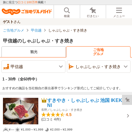
旅に役立つ
口コミ100万件
掲載！
検索
行きたい
メニュー
ゲスト
さん
ご当地グルメ
甲信越
しゃぶしゃぶ・すき焼き
甲信越のしゃぶしゃぶ・すき焼き
ご当地
観光
グルメ
甲信越
しゃぶしゃぶ・すき焼き
1 - 30件
（全60件中）
おすすめの施設を当社独自の算出基準でランキング形式にしてご紹介しています。
すきやき・しゃぶしゃぶ 池国 IKEKU
NI
長野／しゃぶしゃぶ・すき焼き
4.5
(口コミ 4件)
¥----
¥1,000～¥1,999
¥2,000～¥2,999