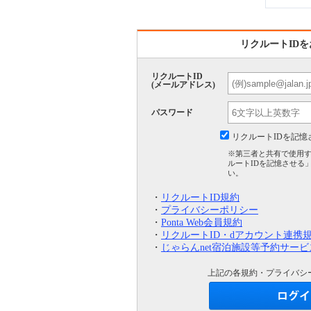
リクルートID
リクルートID
(メールアドレス)
パスワード
リクルートIDを記憶
※第三者と共有で使用
ルートIDを記憶させる
い。
・
リクルートID規約
・
プライバシーポリシー
・
Ponta Web会員規約
・
リクルートID・dアカウント連携
・
じゃらんnet宿泊施設等予約サー
上記の各規約・プライバシ