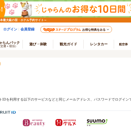
日本最大級の宿・ホテル予約サイト～
ログイン
会員登録
お得な特典をみる
ゃらんパック
遊び・体験
観光ガイド
レンタカー
航空券
（交通＋宿泊）
トIDを利用する以下のサービスなどと同じメールアドレス、パスワードでログイン