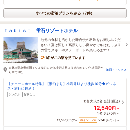
すべての宿泊プランをみる（7件）
Ｔａｂｉｓｔ 雫石リゾートホテル
地元の食材を活かした味自慢の料理をお楽しみくだ
さい！夏は涼しく高原らしい爽やかで冬はたっぷり
の雪でスキーやスノーボードを楽しめます！
1名がこの宿を見ています
東北自動車道盛岡ＩＣより約１０分,小岩井駅より徒歩約１０分,盛岡駅か
地図・アクセス
ら車で20分
【チェーンホテル特集】【素泊まり】小岩井駅より徒歩10分◆ビジネ
ス・旅行に最適！
シングル
食事なし
1泊
大人2名
合計(税込)
12,540
円～
1名
6,270円～
250
2
ポイント
%
12,540
スコア～
ポイント～