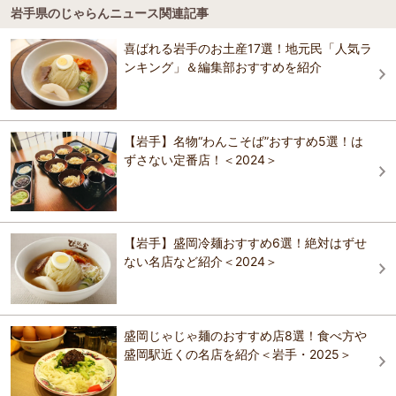
神明温泉湯元すぎ嶋
岩手県のじゃらんニュース関連記事
小岩井農場まきば園
4.0
喜ばれる岩手のお土産17選！地元民「人気ラ
神明温泉湯元すぎ嶋
町家ホテルおやど baison
ヨーグルトやチーズ、バターなどで知られる小岩井乳製品のふるさ
ンキング」＆編集部おすすめを紹介
と、小岩井農場は1891（明治24年）の開設。総面積約3,000ヘクター
ル（900万坪）の広大な敷地に約2,000頭の牛たちが暮らす日本最大級
の総合農場です。 観光エリアのまきば園は、安全・安心・素性明らか
で質の高い小岩井農場産素材をふんだんに使用したグルメメニューが
楽しめるレストランや、まきば園でしか買えないオリジナル商品が豊
【岩手】名物“わんこそば”おすすめ5選！は
富にそろうお土産店があります。 まきば園の外に飛び出して、一般非
ずさない定番店！＜2024＞
公開の生産施設や重要文化財をご案内するガイド付きツアー、農場な
らではの大自然が満喫できる体験プログラムが大人気です！
おすすめの観光スポットガイドを見る
【岩手】盛岡冷麺おすすめ6選！絶対はずせ
ない名店など紹介＜2024＞
盛岡じゃじゃ麺のおすすめ店8選！食べ方や
盛岡駅近くの名店を紹介＜岩手・2025＞