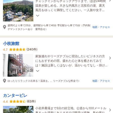
チェックインからチェックアウトまで、ほぼ24時間
温泉が楽しめる。大きな内風呂と北投石の湯、露天
風呂をゆっくり満喫してください。一人旅や女子
旅、カップルにも嬉しい部屋食プランもあります。
盛岡ICより車で25分、盛岡駅から車で40分 雫石駅から車で15分（予約制
地図・アクセス
デマンドタクシーあり 要問合せ）
小枝旅館
(240件)
4.7
家族連れやリーズナブルに宿泊したいビジネスの方
にもおすすめの宿。疲れた心と体を癒されてみて
は！施設は新しくはないが、温かいもてなし・掛け
流しの温泉・手頃な料金が嬉しい。
ゆったりリラックス出来る！温泉を。。リーズナブルな料金で♪
地図・アクセス
カンタービレ
(63件)
4.4
小岩井農場まで5分の好立地。公道から100メートル
奥まった場所にありますので騒音は皆無。鳥や風な