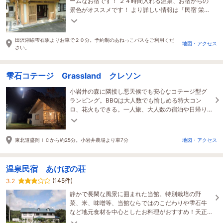
ームなお宿です！ ２４時間入れる温泉、お宿からの
景色がオススメです！ より詳しい情報は「民宿 栄
弥」で検索！
田沢湖線雫石駅よりお車で２０分。予約制のあねっこバスをご利用くだ
地図・アクセス
さい。
雫石コテージ Grassland クレソン
小岩井の森に隣接し悪天候でも安心なコテージ型グ
ランピング。BBQは大人数でも愉しめる特大コン
ロ、花火もできる。一人旅、大人数の宿泊や日帰り
BBQ可能、気楽な客室併設BBQブースもあり
東北道盛岡ＩＣから約25分。小岩井農場より車7分
地図・アクセス
温泉民宿 あけぼの荘
(145件)
3.2
静かで長閑な風景に囲まれた当館。特別栽培の野
菜、米、味噌等、当館ならではのこだわりや雫石牛
など地元食材を中心としたお料理がおすすめ！天正
年間より湧出る「鶯宿温泉」に浸かり心和む安らぎ