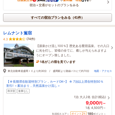
宿泊＋交通がセットのプランをみる
すべての宿泊プランをみる（41件）
レムナント鴬宿
(74件)
4.3
【源泉かけ流し100％】歴史ある鶯宿温泉。その入口
に光を灯し、皆様の全てに、癒しが与えられますよ
うにオープン致しました。
1名がこの宿を見ています
東北自動車道盛岡ＩＣより約30分 / 盛岡駅より路線バスにて約70分
地図・アクセス
【☆長期滞在歓迎特別プラン，カードOK~】 ☆ 7泊以上滞在特別50％
割引! ＜素泊まり，天然温泉かけ流し＞
和洋室
食事なし
1泊
大人2名
合計(税込)
9,000
円～
1名
4,500円～
180
2
ポイント
%
9,000
スコア～
ポイント～