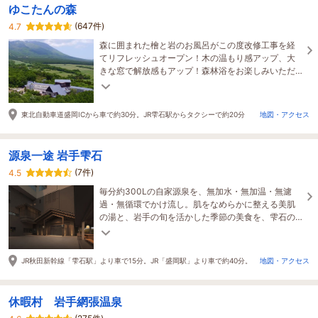
ゆこたんの森
(647件)
4.7
森に囲まれた檜と岩のお風呂がこの度改修工事を経
てリフレッシュオープン！木の温もり感アップ、大
きな窓で解放感もアップ！森林浴をお楽しみいただ
けます。また最上階にある展望風呂からの眺望は格
別！
東北自動車道盛岡ICから車で約30分。JR雫石駅からタクシーで約20分
地図・アクセス
源泉一途 岩手雫石
(7件)
4.5
毎分約300Lの自家源泉を、無加水・無加温・無濾
過・無循環でかけ流し。肌をなめらかに整える美肌
の湯と、岩手の旬を活かした季節の美食を、雫石の
静寂に佇む寛ぎの客室で。
JR秋田新幹線「雫石駅」より車で15分。JR「盛岡駅」より車で約40分。
地図・アクセス
休暇村 岩手網張温泉