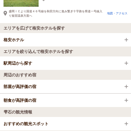
の休日を
盛岡ＩＣより国道４６号線を秋田方向に進み繋ぎ十字路を県道一号線入
地図・アクセス
り鴬宿温泉方面へ
エリアを広げて格安ホテルを探す
格安ホテル
エリアを絞り込んで格安ホテルを探す
全国の格安ホテル
駅周辺から探す
岩手県
周辺のおすすめ宿
小岩井駅
雫石
部屋が高評価の宿
雫石駅
フェアフィールド・バイ・マリオット・岐阜美濃
朝食が高評価の宿
雫石の観光情報
料理旅館 いずみ荘
ホテルルートイン関
おすすめの観光スポット
ホテルルートイン関