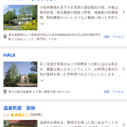
小岩井農場を見下ろす高原の貸切風呂の宿。夕食は
和洋折衷、地元農家の朝取り野菜、地場産の特選味
噌、契約農家のコシヒカリなど素材に拘った手作り
の味、メインには牛ヒレステーキが出ます。
東北道盛岡ICより国道46号及び小岩井道路経由約30分又は田沢湖線雫石
地図・アクセス
駅よりあねっこバス（要予約）４０分
HAIJI
広く見渡す雲海や山々の四季折々の彩りは心を和ま
せ、素敵な旅になることでしょう。お料理は地元の
旬の食材を使った手料理でおもてなしいたします。
非日常の雄大な景色、星空、レコードをお楽しみく
ださい。
車では東北道盛岡I.C.下車し網張方面へ約４０分。
地図・アクセス
温泉民宿 栄弥
(100件)
3.4
温泉街を望める、鶯宿川を渡った先にあるアットホ