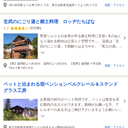
JR小岩井駅よりお車で約１０分、東北自動車道盛岡ＩＣより約２０分
地図・アクセス
玄武のにごり湯と郷土料理 ロッヂたちばな
(117件)
3.7
野菜ソムリエの女将が作る郷土料理に舌鼓♪ 木のぬく
もり溢れる館内は心安らぐ空間です…。 温泉は「玄
武のにごり湯」で肌触りはまろやか、『美人の湯』
として女性に人気！ ペットとお泊りもOK！
【車】盛岡駅より約30分、盛岡ICより約20分。【電車】盛岡駅→雫石駅
地図・アクセス
15分→車で約1８分
ペットと泊まれる宿ペンションベルクレール＆ステンド
グラス工房
お客様の90%がペット同伴です。ペットは食堂を含
む館内の出入りができます。動物がお嫌いな方、ア
レルギーのある方はご検討下さいますようお願いい
たします。喫煙者の宿泊はお断りしています。
東北自動車道盛岡ICより小岩井まきば園経由約40分
地図・アクセス