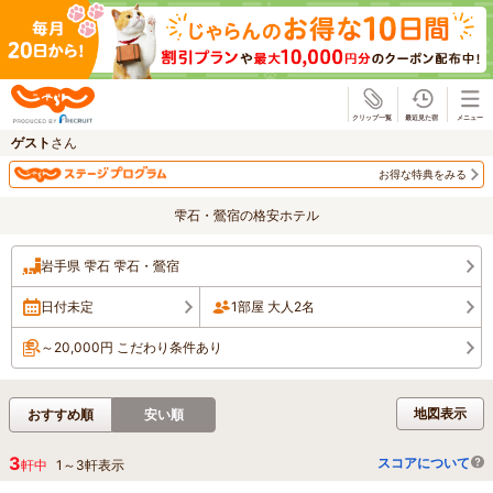
じゃらん
ゲスト
さん
お得な特典をみる
雫石・鶯宿の格安ホテル
岩手県 雫石 雫石・鶯宿
日付未定
1部屋 大人2名
～20,000円 こだわり条件あり
地図表示
おすすめ順
安い順
3
スコアについて
軒中
1
～
3
軒表示