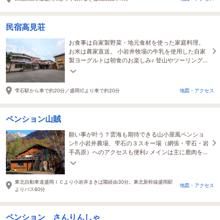
民宿高見荘
お食事は自家製野菜・地元食材を使った家庭料理。
お米は農家直送。 小岩井牧場の牛乳を使用した自家
製ヨーグルトは朝食のお楽しみ♪ 登山やツーリング、
スキーご利用のお客様歓迎！お待ちしております。
雫石駅から車で約20分／盛岡ICより車で約20分
地図・アクセス
ペンション山賊
願い事が叶う？雲海も期待できる山小屋風ペンショ
ン!! 小岩井農場、雫石の３スキー場（網張・雫石・岩
手高原）へのアクセスも便利♪ メインは主に鹿肉を使
ったジビエ料理！
東北自動車道盛岡ＩＣより小岩井まきば園経由30分。東北新幹線盛岡駅
地図・アクセス
よりバス60分
ペンション さんりんしゃ