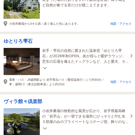
ど自然が奏でる音だけが聴こえてきます。
小岩井農場から5キロ真っ直ぐ進んだ先にあります。
地図・アクセス
ゆとりろ雫石
岩手・雫石の自然に囲まれた温泉宿「ゆとりろ雫
石」が2026年秋OPEN。炎が揺らぐ暖炉ラウンジ、
芝生の広場を備えたドッグランなど、人と愛犬、そ
れぞれに寄り添うコンテンツをご用意しておりま
す。
電車・バス：JR盛岡駅より 岩手県北バス（鶯宿温泉行）にて約50分／
地図・アクセス
車：盛岡I.C（東北自動車道）より約25分
ヴィラ館々倶楽部
小岩井農場の牧歌的な風景が広がり、岩手県最高峰
の「岩手山」が一望できる場所にひっそりと佇む全
５部屋のみのプライベートなコテージ宿。飾りのな
い景色と時間の流れを最大限に引き出した施設で
す。