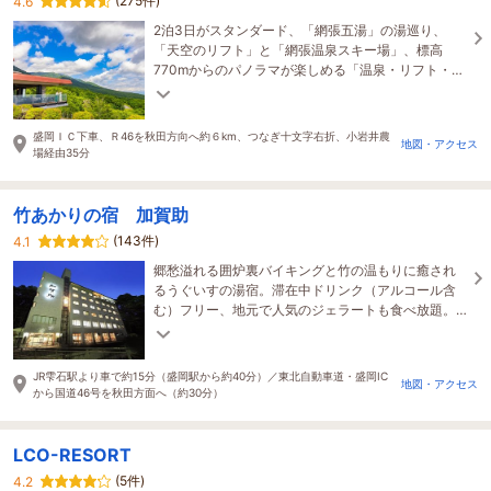
(275件)
4.6
2泊3日がスタンダード、「網張五湯」の湯巡り、
「天空のリフト」と「網張温泉スキー場」、標高
770mからのパノラマが楽しめる「温泉・リフト・絶
景」のマウンテンホテルです。＜ビジネス・一人旅
ＯＫ＞
盛岡ＩＣ下車、Ｒ46を秋田方向へ約６km、つなぎ十文字右折、小岩井農
地図・アクセス
場経由35分
竹あかりの宿 加賀助
(143件)
4.1
郷愁溢れる囲炉裏バイキングと竹の温もりに癒され
るうぐいすの湯宿。滞在中ドリンク（アルコール含
む）フリー、地元で人気のジェラートも食べ放題。
自慢の源泉かけ流し温泉で、ごゆっくりお寛ぎくだ
さい。
JR雫石駅より車で約15分（盛岡駅から約40分）／東北自動車道・盛岡IC
地図・アクセス
から国道46号を秋田方面へ（約30分）
LCO-RESORT
(5件)
4.2