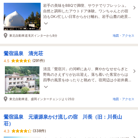
岩手の美味をBBQで満喫、サウナでリフレッシュ。
自然と調和したアウトドア体験。ワンちゃんとの宿
泊もOK♪忙しい日常からかけ離れ、岩手山麓の絶景
を眺めながら、心に残る特別な時間を！
東北自動車道滝沢インターから8分
地図・アクセス
鶯宿温泉 清光荘
(291件)
4.5
清流「鶯宿川」の河畔にあり、爽やかなせせらぎと
野鳥のさえずりがお出迎え。落ち着いた客室からは
四季の風景をゆったりと眺めて。宿周辺は小岩井農
場等があり、観光の拠点にもピッタリ！
東北自動車道、盛岡インターチェンジより25分
地図・アクセス
鶯宿温泉 元湯源泉かけ流しの宿 川長（旧：川長山
荘）
(338件)
4.3