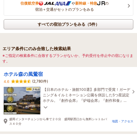
往復航空券
や
新幹線・特急
の
宿泊＋交通がセットのプランをみる
すべての宿泊プランをみる（5件）
エリア条件にのみ合致した検索結果
※ご指定の検索条件に合致するプランがないか、予約受付を停止中の宿になりま
す。
ホテル森の風鶯宿
(2,780件)
4.6
【日本のホテル・旅館100選】多部門で受賞！ガーデ
ニング＆イルミネーション公園を併設した5つ星認定
ホテル。『創作会席』『炉端会席』『創作和食』
『和食膳』など選べるお食事。愛犬と泊まれる宿で
す♪
盛岡インターチェンジから車で２０分 盛岡駅西口から無料シャトルバ
地図・アクセス
ス４０分