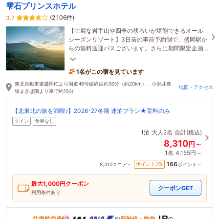
雫石プリンスホテル
(2,106件)
3.7
【壮麗な岩手山や四季の移ろいが堪能できるオール
シーズンリゾート】3日前の事前予約制で、盛岡駅か
らの無料送迎バスございます。さらに期間限定企画
プランなど好評販売中です♪
1名がこの宿を見ています
東北自動車道盛岡ICより国道46号線経由約30分（約20km）、小岩井農
地図・アクセス
場まきば園より車で約15分
【北東北の旅を満喫♪】2026-27冬期 連泊プラン★室料のみ
ツイン
食事なし
1泊
大人2名
合計(税込)
8,310
円～
1名
4,155円～
166
2
ポイント
%
8,310
スコア～
ポイント～
最大
1,000
円クーポン
クーポンGET
利用条件あり
往復航空券
や
新幹線・特急
の