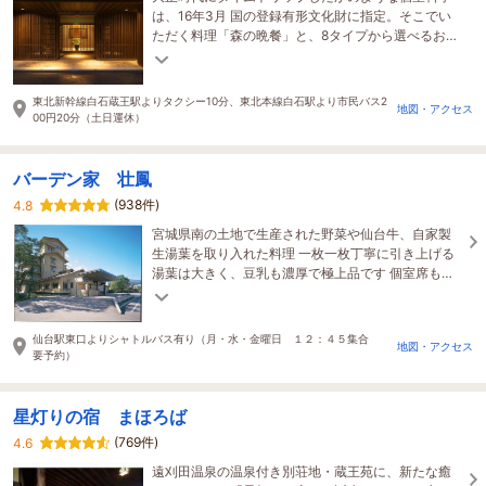
は、16年3月 国の登録有形文化財に指定。そこでい
ただく料理「森の晩餐」と、8タイプから選べるお洒
落で快適な客室。あなた様に合うプランがきっとあ
る。
東北新幹線白石蔵王駅よりタクシー10分、東北本線白石駅より市民バス2
地図・アクセス
00円20分（土日運休）
バーデン家 壮鳳
(938件)
4.8
宮城県南の土地で生産された野菜や仙台牛、自家製
生湯葉を取り入れた料理 一枚一枚丁寧に引き上げる
湯葉は大きく、豆乳も濃厚で極上品です 個室席もあ
り、小川の音色や小鳥のさえずりもお楽しみ頂けま
す
仙台駅東口よりシャトルバス有り（月・水・金曜日 １２：４５集合
地図・アクセス
要予約）
星灯りの宿 まほろば
(769件)
4.6
遠刈田温泉の温泉付き別荘地・蔵王苑に、新たな癒