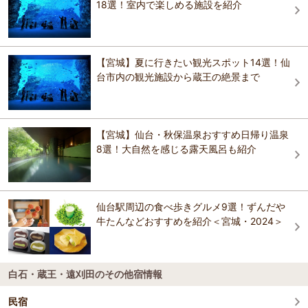
18選！室内で楽しめる施設を紹介
ツネの飼育場に人間が入っていく形ですので、場合によってはキツネ
にかまれたりすることがあります。その辺りは自己責任です。キツネ
に餌やりも出来ます。
おすすめの観光スポットガイドを見る
【宮城】夏に行きたい観光スポット14選！仙
台市内の観光施設から蔵王の絶景まで
【宮城】仙台・秋保温泉おすすめ日帰り温泉
8選！大自然を感じる露天風呂も紹介
仙台駅周辺の食べ歩きグルメ9選！ずんだや
牛たんなどおすすめを紹介＜宮城・2024＞
白石・蔵王・遠刈田のその他宿情報
民宿