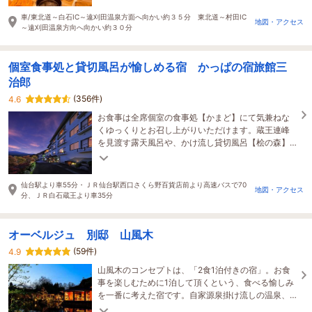
車/東北道～白石IC～遠刈田温泉方面へ向かい約３５分 東北道～村田IC
地図・アクセス
～遠刈田温泉方向へ向かい約３０分
個室食事処と貸切風呂が愉しめる宿 かっぱの宿旅館三
治郎
(356件)
4.6
お食事は全席個室の食事処【かまど】にて気兼ねな
くゆっくりとお召し上がりいただけます。蔵王連峰
を見渡す露天風呂や、かけ流し貸切風呂【桧の森】
を含む全12種類の湯舟でココロとカラダを癒しませ
んか。
仙台駅より車55分・ＪＲ仙台駅西口さくら野百貨店前より高速バスで70
地図・アクセス
分、ＪＲ白石蔵王より車35分
オーベルジュ 別邸 山風木
(59件)
4.9
山風木のコンセプトは、「2食1泊付きの宿」。お食
事を楽しむために1泊して頂くという、食べる愉しみ
を一番に考えた宿です。自家源泉掛け流しの温泉、
夕食時のドリンクフリーもご好評をいただいており