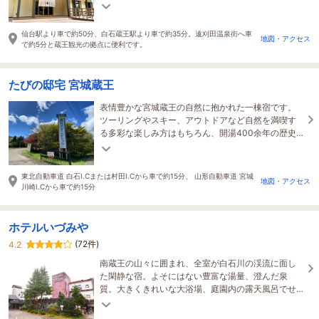
性豊かな全5棟をご用意。記念日や家族旅行にもおす
すめ。
仙台駅より車で約50分、白石蔵王駅より車で約35分。遠刈田温泉街へ車
地図・アクセス
で約5分と蔵王観光の拠点に便利です。
たびの邸宅 宮城蔵王
表情豊かな宮城蔵王の自然に抱かれた一棟宿です。
ツーリングやスキー、アウトドアなど自然を満喫す
る多彩な楽しみ方はもちろん、開湯400余年の歴史
ある遠刈田温泉のお湯が旅の疲れを心地よく癒しま
す。
東北自動車道 白石I.Cまたは村田I.Cから車で約15分、 山形自動車道 宮城
地図・アクセス
川崎I.Cから車で約15分
ホテルいづみや
(72件)
4.2
南蔵王の山々に囲まれ、全室が白石川の渓流に面し
た閑静な宿。よそにはない豊富な湯量、澄んだ泉
質。大きくきれいな大浴場、庭園内の露天風呂でせ
せらぎを聞き、手足を伸ばして湯につかる。しあわ
せ実感