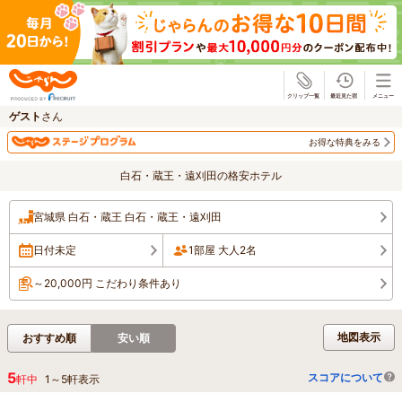
じゃらん
ゲスト
さん
お得な特典をみる
白石・蔵王・遠刈田の格安ホテル
宮城県 白石・蔵王 白石・蔵王・遠刈田
日付未定
1部屋 大人2名
～20,000円 こだわり条件あり
地図表示
おすすめ順
安い順
5
スコアについて
軒中
1
～
5
軒表示