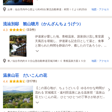
ます。
お車：仙台市内中心部より約45分/東北自動車道：村田ＩＣより約25分
地図・アクセス
流辿別邸 観山聴月（かんざんちょうげつ）
(33件)
4.3
伊達家が愛した地、青根温泉。源泉掛け流し客室露
天風呂を堪能し、伊達家も記念日として湯と、食事
と限られた時間を静寂の中、癒したのであろうか。
思いが巡る特別な日をお過ごし下さいませ
車／仙台市内約６０分山形自動車道宮城川崎ＩＣ 青根温泉方面１５分
地図・アクセス
温泉山荘 だいこんの花
(317件)
4.4
【この居心地が、ちょうどいい】 ゆるやかな時間が
流れる 宮城蔵王・遠刈田温泉にある温泉宿「温泉山
荘 だいこんの花」 ひとつひとつの丁寧さが紡ぎだ
す、素朴で心なごむひとときを。
東北道白石ICまたは村田ICより約30分／ＪＲ白石蔵王駅より約40分／Ｊ