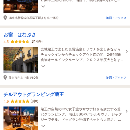
ど、厳選した季節のお料理をお部屋食でどうぞ。
JR東北新幹線白石蔵王駅より車で15分
地図・アクセス
お宿 はなぶさ
(314件)
4.5
宮城蔵王で楽しむ良質温泉とサウナを楽しみながら
チェックインからチェックアウト迄の間、24時間飲
食物オールインクルーシブ。２０２３年度犬と泊ま
れるHANABUSA DOGlampingオープン。
仙台市内より車で60分
地図・アクセス
チルアウトグランピング蔵王
(8件)
4.9
蔵王の自然の中で女子旅やサウナ好きも虜にする贅
沢グランピング。 極上BBQやバレルサウナ、ジャグ
ジーでチル。ドッグラン完備でペットも大満足。 家
族みんなでゆったり癒される非日常を手ぶらで満
喫。