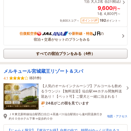
1泊
大人2名
合計(税込)
9,600
円～
1名
4,800円～
192
ポイントUP
9,600
スコア～
ポイント～
往復航空券
や
新幹線・特急
の
宿泊＋交通がセットのプランをみる
すべての宿泊プランをみる（4件）
メルキュール宮城蔵王リゾート＆スパ
(631件)
4.1
【人気のオールインクルーシブ】アルコールも飲め
るラウンジ♪ 【無料送迎】仙台駅⇔ホテル間無料送
迎あり！【ペット可】ご愛犬と一緒に泊まれる！
24名がこの宿を見ています
34分前に予約されました
ＪＲ東北新幹線仙台駅西口出口→高速バス仙台駅前から遠刈田温泉行き
地図・アクセス
約６０分ホテル下車→徒歩約０分
【じゃらん限定】【連泊でお得】自然の中で、時間がゆっくり流れるス