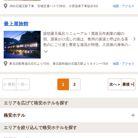
JR白石蔵王駅下車、宮城交通バスで26分、小原温泉下車徒歩3分
地図・アクセス
最上屋旅館
貸切露天風呂リニューアル！寛政元年創業の鄙の
宿。源泉かけ流しの湯は、奥州の薬湯と呼ばれる茶
色のにごり湯と豊富な湯花が特徴。入浴後の身体の
温まりは湯の持つ効果そのもので、湯治の湯として
大変好評
東北自動車道白石ICより10分、東北新幹線白石蔵王駅よりタクシー15分
地図・アクセス
1
2
次へ >
最後 >|
|< 最初
< 前へ
エリアを広げて格安ホテルを探す
格安ホテル
エリアを絞り込んで格安ホテルを探す
全国の格安ホテル