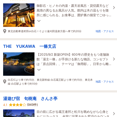
御影石・ヒノキの内湯・露天岩風呂・貸切露天など
風情の異なるお風呂が人気。館内は木の温もりを随
所に感じられる。お食事は、囲炉裏の個室でごゆっ
くりとお召し上がりいただけます。
東北自動車道村田or白石ＩＣより遠刈田温泉方面へ車で約20分
地図・アクセス
THE YUKAWA 一條支店
【2025/9/2 新築OPEN】600年の歴史をもつ老舗旅
館「湯主一條」が手掛ける新たな物語。コンセプト
は「原点回帰」、テーマは「御用邸」。日常から離
れ”静寂の贅沢”の中で心の赴くままにお過ごしくださ
い。
白石ICより車で約15分、東北新幹線 白石蔵王駅より車で約15分、東北本
地図・アクセス
線 白石駅より車で約10分
湯遊び宿 旬樹庵 さんさ亭
(949件)
4.1
目の前に広がる蔵王連邦と松川を眺めながら心身と
もにリラックス。 全室に設置された窓辺のカウンタ