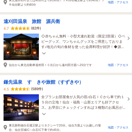
地図・アクセス
Ｒ仙台駅より約60分
遠刈田温泉 旅館 源兵衛
(82件)
4.7
◇赤ちゃん無料・小型犬連れ歓迎（限定2部屋）◇ベ
ビーグッズ、ワンちゃんグッズをご用意しておりま
す♪地元の旬の食材を使った会席料理が好評！◆源泉
掛け流しの貸切風呂無料◆
仙台から東北自動車道村田ＩＣ出口から遠刈田方面へ25分です
地図・アクセス
鎌先温泉 すゞきや旅館（すずきや）
(589件)
4.5
全プランお部屋食が人気の宿♪白石ＩＣから車で約１
５分の立地！仙台・福島・山形エリアも好アクセ
ス。お早目にチェックインすれば３種類のお風呂が
楽しめます。
東北新幹線白石蔵王駅よりタクシーで20分。仙台方面よりお越しの場
地図・アクセス
合、仙台宮城IC～白石IC下車で約45分。