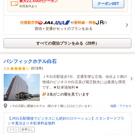
最大
22,500
円クーポン
クーポンGET
利用条件あり
往復航空券
や
新幹線・特急
の
宿泊＋交通がセットのプランをみる
すべての宿泊プランをみる（28件）
パシフィックホテル白石
(513件)
3.8
ＪＲ白石駅徒歩1分。交通至便な立地、仙台より南の
地域のビジネスや白石及び蔵王観光には最適な環境
です。★駐車場無料★
2名がこの宿を見ています
3時間前に予約されました
ＪＲ白石駅に隣接のホテル（駅のすぐ横に入口がございます）
地図・アクセス
【JR白石駅隣接でビジネスにも絶好のロケーション】スタンダードプラ
ン☆素泊まり☆駐車料金無料
ツイン
食事なし