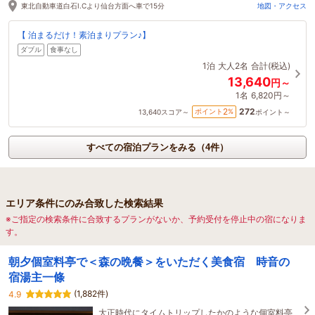
東北自動車道白石I.Cより仙台方面へ車で15分
地図・アクセス
【 泊まるだけ！素泊まりプラン♪】
ダブル
食事なし
1泊
大人2名
合計(税込)
13,640
円～
1名
6,820円～
272
2
ポイント
%
13,640
スコア～
ポイント～
すべての宿泊プランをみる（4件）
エリア条件にのみ合致した検索結果
※ご指定の検索条件に合致するプランがないか、予約受付を停止中の宿になりま
す。
朝夕個室料亭で＜森の晩餐＞をいただく美食宿 時音の
宿湯主一條
(1,882件)
4.9
大正時代にタイムトリップしたかのような個室料亭