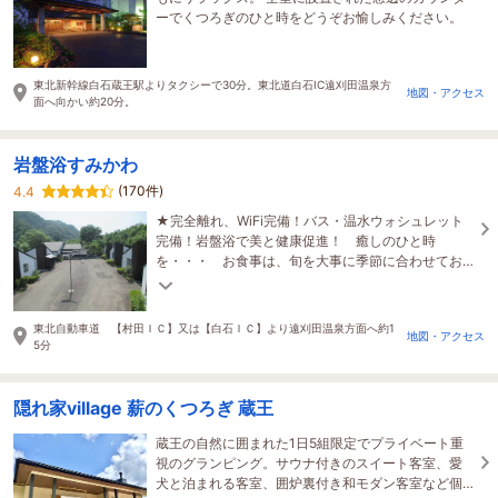
ーでくつろぎのひと時をどうぞお愉しみください。
東北新幹線白石蔵王駅よりタクシーで30分。東北道白石IC遠刈田温泉方
地図・アクセス
面へ向かい約20分。
岩盤浴すみかわ
(170件)
4.4
★完全離れ、WiFi完備！バス・温水ウォシュレット
完備！岩盤浴で美と健康促進！ 癒しのひと時
を・・・ お食事は、旬を大事に季節に合わせてお
出しします 6月現在 川沿いお部屋バルコニーから
蛍見れます
東北自動車道 【村田ＩＣ】又は【白石ＩＣ】より遠刈田温泉方面へ約1
地図・アクセス
5分
隠れ家village 薪のくつろぎ 蔵王
蔵王の自然に囲まれた1日5組限定でプライベート重
視のグランピング。サウナ付きのスイート客室、愛
犬と泊まれる客室、囲炉裏付き和モダン客室など個