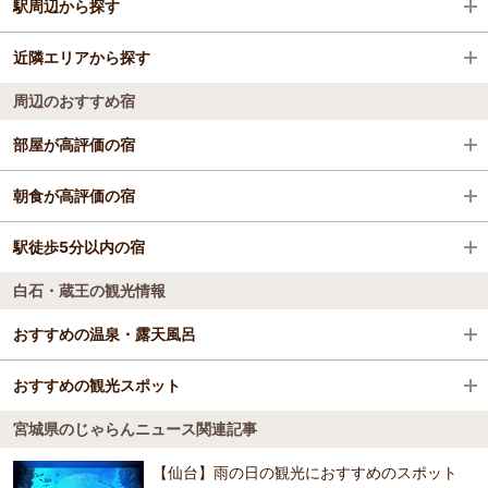
駅周辺から探す
宮城県
近隣エリアから探す
白石蔵王駅
白石・蔵王
周辺のおすすめ宿
白石駅
角田
部屋が高評価の宿
大河原駅
【わたり温泉 鳥の海】 青の絶景と金色にかがやく
朝食が高評価の宿
天然温泉の宿
【わたり温泉 鳥の海】 青の絶景と金色にかがやく
駅徒歩5分以内の宿
民宿 浜まつ
天然温泉の宿
白石・蔵王の観光情報
ＧＵＥＳＴＨＯＵＳＥ６６
あぶくま荘
おすすめの温泉・露天風呂
民宿 浜まつ
おすすめの観光スポット
鎌先温泉
開湯600年。「奥羽の薬湯」と言われる濃厚な名湯は、鉄分を多く含む
宮城県のじゃらんニュース関連記事
褐色「にごり湯」。数多くの伝説と懐かしい風情、そして個性豊かな
宮城蔵王キツネ村
各旅館のスタイルが融合する、注目の温泉郷。
3.0
【仙台】雨の日の観光におすすめのスポット
おすすめの温泉・露天風呂ガイドを見る
珍しいキツネ専門のキツネと身近に触れ合える動物園です。広大なキ