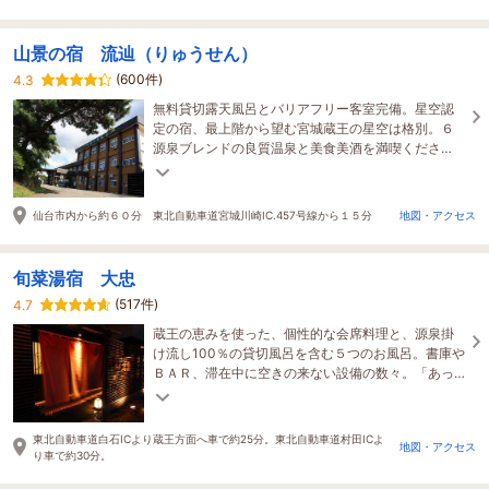
山景の宿 流辿（りゅうせん）
(600件)
4.3
無料貸切露天風呂とバリアフリー客室完備。星空認
定の宿、最上階から望む宮城蔵王の星空は格別。６
源泉ブレンドの良質温泉と美食美酒を満喫くださ
い。
仙台市内から約６０分 東北自動車道宮城川崎IC.457号線から１５分
地図・アクセス
旬菜湯宿 大忠
(517件)
4.7
蔵王の恵みを使った、個性的な会席料理と、源泉掛
け流し100％の貸切風呂を含む５つのお風呂。書庫や
ＢＡＲ、滞在中に空きの来ない設備の数々。「あっ
たらいいな」の、おもてなしが盛りだくさん。
東北自動車道白石ICより蔵王方面へ車で約25分。東北自動車道村田ICよ
地図・アクセス
り車で約30分。