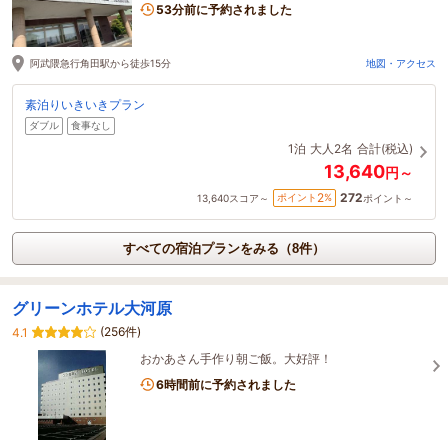
53分前に予約されました
阿武隈急行角田駅から徒歩15分
地図・アクセス
素泊りいきいきプラン
ダブル
食事なし
1泊
大人2名
合計(税込)
13,640
円～
272
2
ポイント
%
13,640
スコア～
ポイント～
すべての宿泊プランをみる（8件）
グリーンホテル大河原
(256件)
4.1
おかあさん手作り朝ご飯。大好評！
6時間前に予約されました