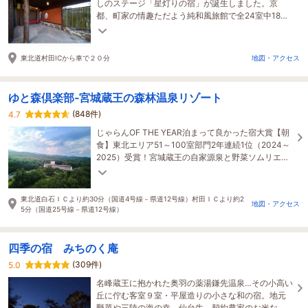
しのステージ「星灯りの宿」が誕生しました。京
都、町家の情趣ただよう純和風旅館で全24室中18室
に露天風呂付き！
東北道村田ICから車で２０分
地図・アクセス
ゆと森倶楽部‐宮城蔵王の森林温泉リゾート
(848件)
4.7
じゃらんOF THE YEAR泊まって良かった宿大賞【朝
食】東北エリア51～100室部門2年連続1位（2024～
2025）受賞！宮城蔵王の自家源泉と野菜ソムリエの
食事、暮らすように過ごす温泉宿
東北道白石ＩＣより約30分（国道4号線－県道12号線）村田ＩＣより約2
地図・アクセス
5分（国道25号線－県道12号線）
四季の宿 みちのく庵
(309件)
5.0
名峰蔵王に抱かれた奥羽の薬湯鎌先温泉…その小高い
丘に佇む客室９室・平屋造りの小さな和の宿。地元
野菜や三陸の海の幸、仙台牛、契約農家のお米な