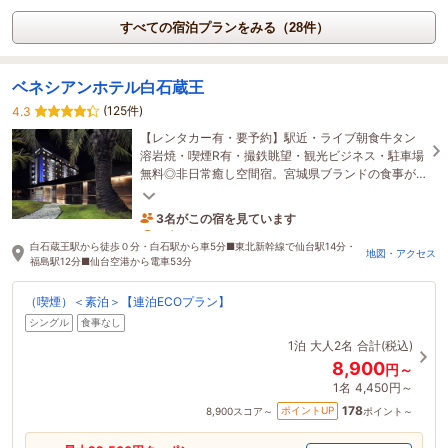
すべての宿泊プランをみる（28件）
ベネシアンホテル白石蔵王
(125件)
4.3
【レンタカー有・要予約】駅近・ライブ朝食牛タン
溶岩焼・喫煙R有・撮鉄眺望・観光ビジネス・駐車場
無料◎非日常癒し空間宿。宮城県ブランドの食事が
楽しめて98％のカップルが美味いと大絶賛！客室高
評価
3名がこの宿を見ています
3時間前に予約されました
白石蔵王駅から徒歩０分・白石駅から車5分■東北新幹線で仙台駅14分・
地図・アクセス
福島駅12分■仙台空港から電車53分
（喫煙）＜素泊＞【連泊ECOプラン】
シングル
食事なし
1泊
大人2名
合計(税込)
8,900
円～
1名
4,450円～
178
ポイントUP
8,900
スコア～
ポイント～