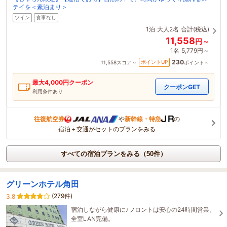
テイを＜素泊まり＞
ツイン
食事なし
1泊
大人2名
合計(税込)
11,558
円～
1名
5,779円～
230
ポイントUP
11,558
スコア～
ポイント～
最大
4,000
円クーポン
クーポンGET
利用条件あり
往復航空券
や
新幹線・特急
の
宿泊＋交通がセットのプランをみる
すべての宿泊プランをみる（50件）
グリーンホテル角田
(279件)
3.8
宿泊しながら健康に♪フロントは安心の24時間営業。
全室LAN完備。