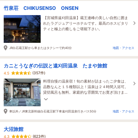
竹泉荘 CHIKUSENSO ONSEN
【宮城県遠刈田温泉】蔵王連峰の美しい自然に囲ま
れたラグジュアリーホテルです。最高のホスピタリ
ティと極上の癒しをご堪能下さい。
JR白石蔵王駅から車またはタクシーで約40分
地図・アクセス
カニとうなぎの伝説と遠刈田温泉 たまや旅館
(357件)
4.5
料理自慢の温泉宿！旬の素材が詰まったご夕食は、
品数なんと１５種類以上！温泉は２４時間入浴可。
貸切風呂も無料。家庭的な雰囲気でお寛ぎ頂けま
す。早割限定プラン配信中！
車以外／JR東北新幹線白石蔵王駅下車遠刈田温泉行きバス50分
地図・アクセス
大沼旅館
(623件)
4.3