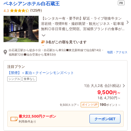
ベネシアンホテル白石蔵王
PR
(125件)
4.3
【レンタカー有・要予約】駅近・ライブ朝食牛タン
溶岩焼・喫煙R有・撮鉄眺望・観光ビジネス・駐車場
無料◎非日常癒し空間宿。宮城県ブランドの食事が
楽しめて98％のカップルが美味いと大絶賛！客室高
評価
3名がこの宿を見ています
3時間前に予約されました
白石蔵王駅から徒歩０分・白石駅から車5分■東北新幹線で仙台駅14分・
地図・アクセス
福島駅12分■仙台空港から電車53分
注目プラン
【禁煙】＜素泊＞クイーンシモンズベット
シングル
食事なし
1泊
大人2名
合計(税込)
9,500
円～
1名
4,750円～
190
ポイントUP
9,500
スコア～
ポイント～
最大
22,500
円クーポン
クーポンGET
利用条件あり