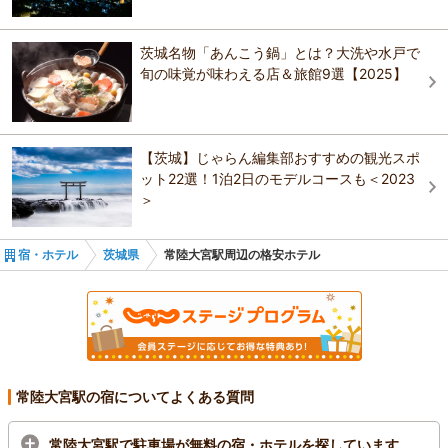
宿 竹の葉
おすすめの観光スポットガイドを見る
ビジネスホテル塩原
常陸太田駅
ひたち湯海の宿 はぎ屋
日立・太田尻海岸 うのしまヴィラ
茨城名物「あんこう鍋」とは？大洗や水戸で
旬の味覚が味わえる店＆旅館9選【2025】
KOKO STAY 日立
うぐいす谷温泉 絶品あんこう鍋とキンキ煮付の
あんこうの宿 まるみつ旅館
宿 竹の葉
東横ＩＮＮ日立駅前
日立・太田尻海岸 うのしまヴィラ
【茨城】じゃらん編集部おすすめの観光スポ
公共の宿 マウントあかね
ット22選！1泊2日のモデルコースも＜2023
＞
あんこうの宿 まるみつ旅館
宿・ホテル
茨城県
常陸大宮駅周辺の格安ホテル
常陸大宮駅の宿についてよくある質問
常陸大宮駅で駐車場が無料の宿・ホテルを探しています。