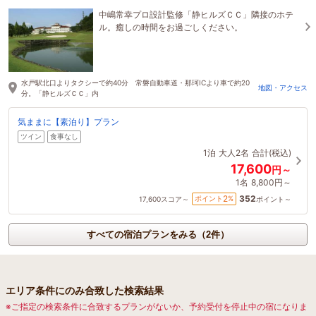
中嶋常幸プロ設計監修「静ヒルズＣＣ」隣接のホテ
ル。癒しの時間をお過ごしください。
水戸駅北口よりタクシーで約40分 常磐自動車道・那珂ICより車で約20
地図・アクセス
分。「静ヒルズＣＣ」内
気ままに【素泊り】プラン
ツイン
食事なし
1泊
大人2名
合計(税込)
17,600
円～
1名
8,800円～
352
2
ポイント
%
17,600
スコア～
ポイント～
すべての宿泊プランをみる（2件）
エリア条件にのみ合致した検索結果
※ご指定の検索条件に合致するプランがないか、予約受付を停止中の宿になりま