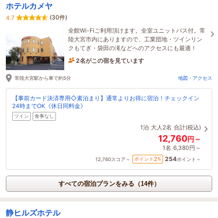
ホテルカメヤ
(30件)
4.7
全館Wi-Fiご利用頂けます。全室ユニットバス付。常
陸大宮市内にありますので、工業団地・ツインリン
クもてぎ・袋田の滝などへのアクセスにも最適！
2名がこの宿を見ています
16時間前に予約されました
常陸大宮駅から車で約5分
地図・アクセス
【事前カード決済専用◇素泊まり】通常よりお得に宿泊！チェックイン
24時までOK《休日同料金》
ツイン
食事なし
1泊
大人2名
合計(税込)
12,760
円～
1名
6,380円～
254
2
ポイント
%
12,760
スコア～
ポイント～
すべての宿泊プランをみる（14件）
静ヒルズホテル