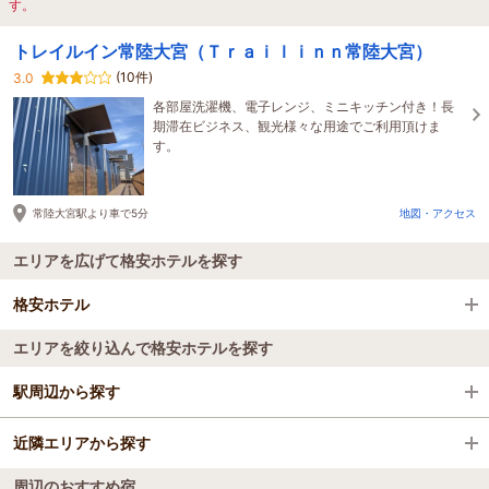
す。
トレイルイン常陸大宮（Ｔｒａｉｌｉｎｎ常陸大宮）
(10件)
3.0
各部屋洗濯機、電子レンジ、ミニキッチン付き！長
期滞在ビジネス、観光様々な用途でご利用頂けま
す。
常陸大宮駅より車で5分
地図・アクセス
エリアを広げて格安ホテルを探す
格安ホテル
エリアを絞り込んで格安ホテルを探す
全国の格安ホテル
駅周辺から探す
茨城県
近隣エリアから探す
大甕駅
北茨城・奥久慈・日立
周辺のおすすめ宿