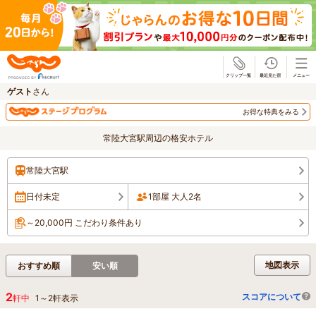
じゃらん
ゲスト
さん
お得な特典をみる
常陸大宮駅周辺の格安ホテル
常陸大宮駅
日付未定
1部屋 大人2名
～20,000円 こだわり条件あり
地図表示
おすすめ順
安い順
2
スコアについて
軒中
1
～
2
軒表示