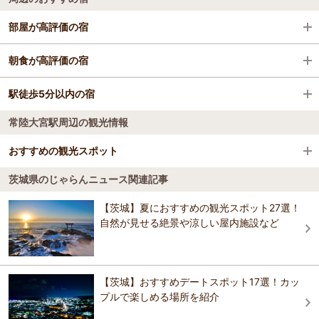
常陸多賀駅
北茨城
久慈・袋田
部屋が高評価の宿
日立駅
日立
ホテル テラス ザ スクエア日立
朝食が高評価の宿
小木津駅
久慈・袋田
ホテル テラス ザ スクエア日立
駅徒歩5分以内の宿
多賀ステーションホテル
十王駅
常陸大宮駅周辺の観光情報
ホテル テラス ザ スクエア日立
スパ＆サウナ ホテル日立プラザ（ＢＢＨホテルグ
高萩駅
ホテル日立ヒルズ（ＢＢＨホテルグループ）
ループ）
おすすめの観光スポット
ホテルエリアワン北茨城
南中郷駅
多賀ステーションホテル
茨城県のじゃらんニュース関連記事
ホテル網元
西金砂神社
4.0
磯原駅
【茨城】夏におすすめの観光スポット27選！
スパ＆サウナ ホテル日立プラザ（ＢＢＨホテルグ
ホテルルートイン日立多賀
西金砂山の頂上にある神社で、祭神は大己貴命と国常立命と少彦名
自然が見せる絶景や涼しい屋内施設など
ループ）
いりぼし旅館
命。大同元（806）年に宝珠上人が、社殿を造り祭壇を設けて、近江国
大津港駅
比叡山の日吉神社の分霊を勧請・祭祀したのが始まりとされます。社
セントラルホテル磯原
地は自然林に囲まれた西金砂山の一帯を占めており、県の天然記念物
ホテル網元
ひたち湯海の宿 はぎ屋
にも指定されている大イチョウ、大サクラなどの名木の数々を見るこ
山方宿駅
とができます。72年ごとに行われる大祭礼や6年毎に行われる小祭礼の
【茨城】おすすめデートスポット17選！カッ
多賀ステーションホテル
際に奉納される田楽舞（国選択・県指定無形民俗文化財）でも名を馳
プルで楽しめる場所を紹介
いりぼし旅館
常陸大子駅
せています。 創建年代 ８０６年
うぐいす谷温泉 絶品あんこう鍋とキンキ煮付の