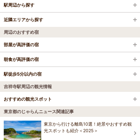
駅周辺から探す
東京都
近隣エリアから探す
新大久保駅
新宿・中野・杉並・吉祥寺
周辺のおすすめ宿
信濃町駅
新宿
吉祥寺・三鷹・武蔵野
部屋が高評価の宿
千駄ケ谷駅
中野・杉並
京王プラザホテル
朝食が高評価の宿
大久保駅
吉祥寺・三鷹・武蔵野
京王プラザホテル
駅徒歩5分以内の宿
ホテル ブーゲンビリア新宿(旧 ラガール・ド
高円寺駅
ゥ・ラヴィー新宿)
吉祥寺駅周辺の観光情報
京王プラザホテル
日本青年館ホテル
阿佐ケ谷駅
日本青年館ホテル
おすすめの観光スポット
ホテル ブーゲンビリア新宿(旧 ラガール・ド
西荻窪駅
ホテルルートイン東京阿佐ヶ谷
東京都のじゃらんニュース関連記事
ゥ・ラヴィー新宿)
ホテルルートイン東京阿佐ヶ谷
エル・ブレス新宿店
4.0
三鷹駅
東京から行ける離島10選！絶景やおすすめ観
日本青年館ホテル
かどやホテル
バッグ、ウェア、シューズ、雑貨を豊富に取り扱うお洒落なアウトド
光スポットも紹介＜2025＞
かどやホテル
アショップ。地下１階から９階に広がるフロアには、おもしろグッ
初台駅
ズ、マウンテンバイク、キャンプ用品等もあり見るだけでも楽しい。