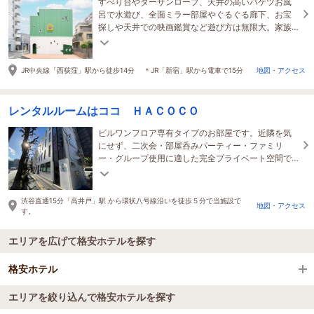
すべり台やターザンロープ、天井の高いバケツお風
呂で水遊び、全面ミラー部屋やぐるぐる廊下、お宝
探しや天井での映画鑑賞など遊び方は無限大。家族
やグループで思い出に残る時間を満喫してください
JR中央線「西荻窪」駅から徒歩14分 ＊JR「新宿」駅から電車で15分
地図・アクセス
レンタルルームはココ ＨＡＣＯＣＯ
ビルワンフロア専有タイプのお部屋です。近隣を気
にせず、二次会・部屋呑みパーティー・ファミリ
ー・グループ使用に適した完全プライベート空間で
す。無料WIFI・大型テレビ・ミニキッチンあり
渋谷直通15分「高井戸」駅 から環状八号線沿いを徒歩５分で当施設で
地図・アクセス
す。
エリアを広げて格安ホテルを探す
格安ホテル
エリアを絞り込んで格安ホテルを探す
全国の格安ホテル