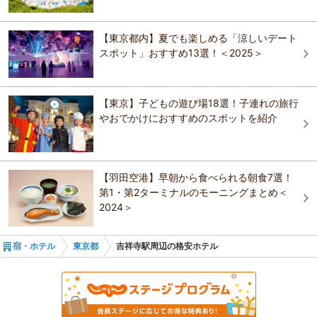
ホテルルートイン東京阿佐ヶ谷
駅前でアクセスの便利さも魅力のひとつ。アウトドア関連のモノを探
三井ガーデンホテル神宮外苑の杜プレミア
三井ガーデンホテル神宮外苑の杜プレミア
すなら、ぜひ一度立ち寄ってみる価値アリ。
幡ケ谷駅
【東京都内】夏でも楽しめる「涼しいデート
おすすめの観光スポットガイドを見る
かどやホテル
スポット」おすすめ13選！＜2025＞
アパホテル〈新宿 歌舞伎町中央〉
南新宿駅
ＪＲ西日本グループ ヴィアイン新宿
三井ガーデンホテル神宮外苑の杜プレミア
代々木八幡駅
プレミアホテル-CABIN-新宿
【東京】子どもの遊び場18選！子連れの旅行
アパホテル〈東新宿 歌舞伎町東〉
やおでかけにおすすめのスポットを紹介
西武新宿駅
東急ステイ西新宿
ビジネスホテル 新宿タウンホテル
アパホテル〈新宿 歌舞伎町中央〉
新宿御苑前駅
ヒルトン東京
【羽田空港】早朝から食べられる朝食7選！
全理連 代々木の宿（旧 全理連宿泊部）
プレミアホテル-CABIN-新宿
第1・第2ターミナルのモーニングまとめ＜
西新宿駅
2024＞
ＪＲ西日本グループ ヴィアイン新宿
ホテルローズガーデン新宿
東高円寺駅
宿・ホテル
東京都
吉祥寺駅周辺の格安ホテル
Ｔｏｋｙｏ Ｐｌａｚａ Ｈｏｔｅｌ(東京プラザ
南阿佐ケ谷駅
ホテル)
落合駅