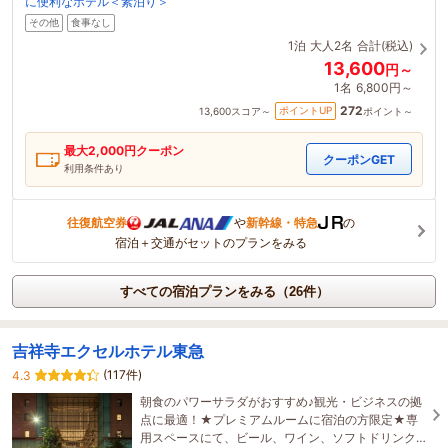
に便利なホテル＜素泊り＞
その他
食事なし
1泊
大人2名
合計(税込)
13,600
円～
1名
6,800円～
272
ポイントUP
13,600
スコア～
ポイント～
最大
2,000
円クーポン
クーポンGET
利用条件あり
往復航空券
や
新幹線・特急
の
宿泊＋交通がセットのプランをみる
すべての宿泊プランをみる（26件）
吉祥寺エクセルホテル東急
(117件)
4.3
朝食のパワーサラダがおすすめ♪観光・ビジネスの拠
点に最適！★プレミアムルームに宿泊の方限定★専
用スペースにて、ビール、ワイン、ソフトドリンク