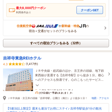
最大
8,000
円クーポン
クーポンGET
利用条件あり
往復航空券
や
新幹線・特急
の
宿泊＋交通がセットのプランをみる
すべての宿泊プランをみる（32件）
吉祥寺東急REIホテル
(1,417件)
4.3
ＪＲ中央線・総武線のほか、京王井の頭線、地下鉄
東西線が直通する【吉祥寺駅】から徒歩１分。都心
へのアクセスも快適です。心のこもったサービス
で、皆さまをおもてなしいたします。
3名がこの宿を見ています
27分前に予約されました
ＪＲ中央線・京王井の頭線「吉祥寺駅」公園口（南口）より徒歩１分！
地図・アクセス
【5連泊以上限定】週末も連泊でお得にステイ♪ 吉祥寺駅徒歩1分の観光