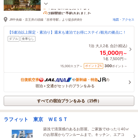
の他、スナック類をご用意♪
1名がこの宿を見ています
2時間前に予約されました
JR中央線・京王井の頭線「吉祥寺駅」より徒歩約8分
地図・アクセス
【5連泊以上限定・素泊り】週末も連泊でお得にステイ♪観光の拠点に！
ダブル
食事なし
1泊
大人2名
合計(税込)
15,000
円～
1名
7,500円～
300
2
ポイント
%
15,000
スコア～
ポイント～
往復航空券
や
新幹線・特急
の
宿泊＋交通がセットのプランをみる
すべての宿泊プランをみる（15件）
ラフィット 東京 ＷＥＳＴ
築浅で清潔感のあるお部屋。ご家族でゆったり40㎡
のお部屋からワンルームまで。キッチン、エアコ