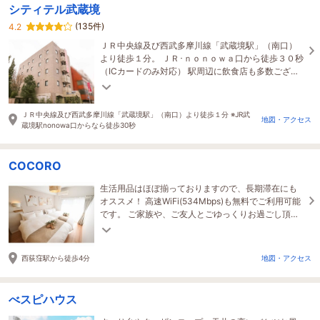
シティテル武蔵境
(135件)
4.2
ＪＲ中央線及び西武多摩川線「武蔵境駅」（南口）
より徒歩１分。 ＪＲ･ｎｏｎｏｗａ口から徒歩３０秒
（ICカードのみ対応） 駅周辺に飲食店も多数ござい
ます。
ＪＲ中央線及び西武多摩川線「武蔵境駅」（南口）より徒歩１分 ※JR武
地図・アクセス
蔵境駅nonowa口からなら徒歩30秒
COCORO
生活用品はほぼ揃っておりますので、長期滞在にも
オススメ！ 高速WiFi(534Mbps)も無料でご利用可能
です。 ご家族や、ご友人とごゆっくりお過ごし頂け
ます。
西荻窪駅から徒歩4分
地図・アクセス
べスピハウス