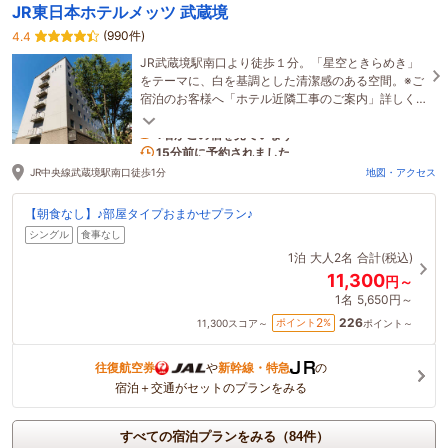
JR東日本ホテルメッツ 武蔵境
(990件)
4.4
JR武蔵境駅南口より徒歩１分。「星空ときらめき」
をテーマに、白を基調とした清潔感のある空間。※ご
宿泊のお客様へ「ホテル近隣工事のご案内」詳しく
は「宿泊施設からのお知らせ」をご確認ください。
1名がこの宿を見ています
15分前に予約されました
JR中央線武蔵境駅南口徒歩1分
地図・アクセス
【朝食なし】♪部屋タイプおまかせプラン♪
シングル
食事なし
1泊
大人2名
合計(税込)
11,300
円～
1名
5,650円～
226
2
ポイント
%
11,300
スコア～
ポイント～
往復航空券
や
新幹線・特急
の
宿泊＋交通がセットのプランをみる
すべての宿泊プランをみる（84件）