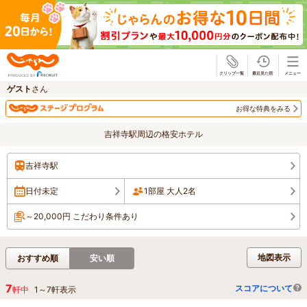
じゃらん
ゲスト
さん
お得な特典をみる
吉祥寺駅周辺の格安ホテル
吉祥寺駅
日付未定
1部屋 大人2名
～20,000円 こだわり条件あり
地図表示
おすすめ順
安い順
7
スコアについて
軒中
1
～
7
軒表示