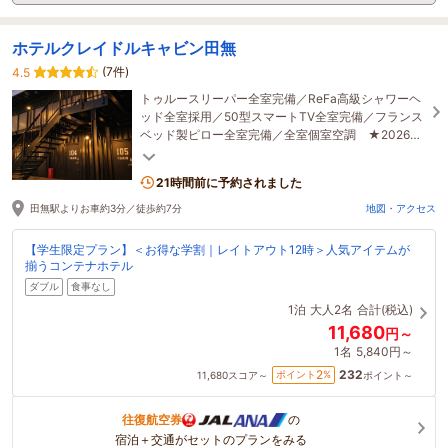
ホテルクレイドルキャビン田無
(7件)
4.5
トゥルースリーパー全室完備／ReFa高級シャワーヘ
ッド全室採用／50型スマートTV全室完備／フランス
ベッド製ピロー全室完備／全室個室空調 ★2026年
オープンのコンテナホテル★チェックイン15時～22
時
21時間前に予約されました
田無駅よりお車約3分／徒歩約7分
地図・アクセス
【学生限定プラン】＜お得な学割｜レイトアウト12時＞人気アイテムが
揃うコンテナホテル
ダブル
食事なし
1泊
大人2名
合計(税込)
11,680
円～
1名
5,840円～
232
2
ポイント
%
11,680
スコア～
ポイント～
往復航空券
の
宿泊＋交通がセットのプランをみる