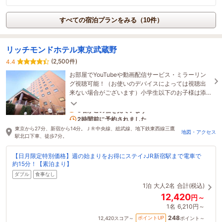
すべての宿泊プランをみる（10件）
リッチモンドホテル東京武蔵野
(2,500件)
4.4
お部屋でYouTubeや動画配信サービス・ミラーリン
グ視聴可能！（お使いのデバイスによっては視聴出
来ない場合がございます）小学生以下のお子様は添
い寝無料！小学生以下がいる場合は、ホテルにご連
絡！
3名がこの宿を見ています
2時間前に予約されました
東京から27分、新宿から14分。ＪＲ中央線、総武線、地下鉄東西線三鷹
地図・アクセス
駅北口下車、徒歩7分。
【日月限定特別価格】週の始まりをお得にステイ♪JR新宿駅まで電車で
約15分！【素泊まり】
ダブル
食事なし
1泊
大人2名
合計(税込)
12,420
円～
1名
6,210円～
248
ポイントUP
12,420
スコア～
ポイント～