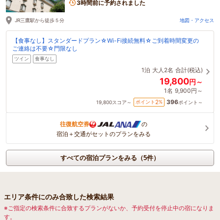
3時間前に予約されました
JR三鷹駅から徒歩５分
地図・アクセス
【食事なし】スタンダードプラン☆Wi-Fi接続無料☆ご到着時間変更の
ご連絡は不要☆門限なし
ツイン
食事なし
1泊
大人2名
合計(税込)
19,800
円～
1名
9,900円～
396
2
ポイント
%
19,800
スコア～
ポイント～
往復航空券
の
宿泊＋交通がセットのプランをみる
すべての宿泊プランをみる（5件）
エリア条件にのみ合致した検索結果
※ご指定の検索条件に合致するプランがないか、予約受付を停止中の宿になりま
す。