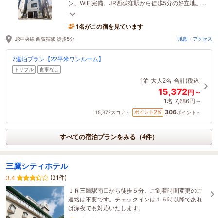
ン、WiFi完備。JR西荻窪駅から徒歩5分の好立地。コ
ンビニやスーパーなども近くにあり大変便利です。
1名がこの宿を見ています
JR中央線 西荻窪駅 徒歩5分
地図・アクセス
7連泊プラン【22平米ワンルーム】
トリプル
食事なし
1泊
大人2名
合計(税込)
15,372
円～
1名
7,686円～
306
2
ポイント
%
15,372
スコア～
ポイント～
すべての宿泊プランをみる（4件）
三鷹シティホテル
(31件)
3.4
ＪＲ三鷹駅南口から徒歩５分。ご到着時間変更のご
連絡は不要です。チェックインは１５時以降であれ
ば深夜でも対応いたします。