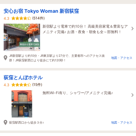
安心お宿 Tokyo Woman 新宿荻窪
(514件)
4.3
新宿駅より電車で約10分！ 高級美容家電＆豊富なア
メニティ完備♪ お酒・夜食・朝食も全～部無料！
JR新宿駅より約10分・JR東京駅より27分で、主要都市へのアクセス抜
地図・アクセス
群！JR荻窪駅西口より徒歩にて約120秒！
荻窪とんぼホテル
(15件)
4.3
無料Wi-Fi有り、シャワー/アメニティ完備♪
荻窪駅西口から徒歩３分♪
地図・アクセス