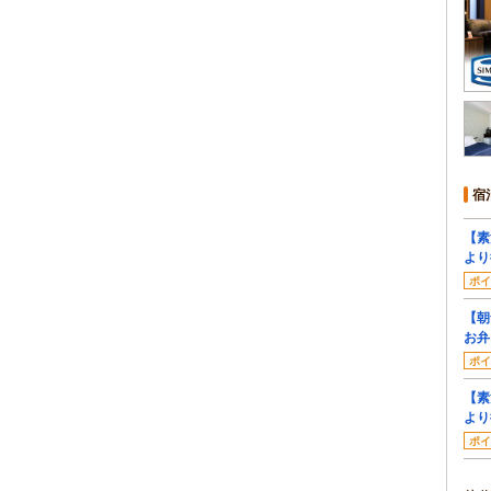
宿
【素
より
ポイ
【朝
お弁
ポイ
【素
より
ポイ