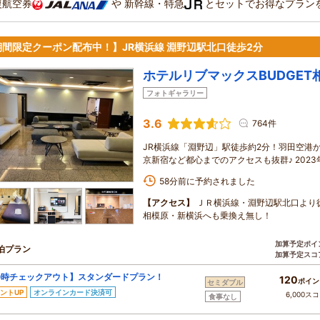
復航空券
や
新幹線・特急
とセットでお得なプラン
期間限定クーポン配布中！】JR横浜線 淵野辺駅北口徒歩2分
ホテルリブマックスBUDGET
フォトギャラリー
3.6
764件
JR横浜線「淵野辺」駅徒歩約2分！羽田空港か
京新宿など都心までのアクセスも抜群♪ 202
58分前に予約されました
【アクセス】
ＪＲ横浜線・淵野辺駅北口より徒
相模原・新横浜へも乗換え無し！
加算予定ポイ
泊プラン
加算予定スコ
0時チェックアウト】スタンダードプラン！
120
ポイン
セミダブル
ントUP
オンラインカード決済可
6,000ス
食事なし