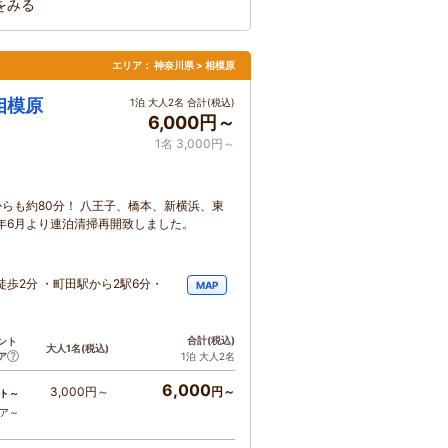
をみる
エリア：
神奈川県 > 相模原
相模原
1泊 大人2名 合計(税込)
6,000円～
1名 3,000円～
らも約80分！ 八王子、橋本、新横浜、東
3年6月より連泊清掃再開致しました。
歩2分 ・町田駅から2駅6分・
MAP
合計
(税込)
ント
大人1名
(税込)
ア
1泊 大人2名
6,000
3,000円～
円～
ト～
コア～