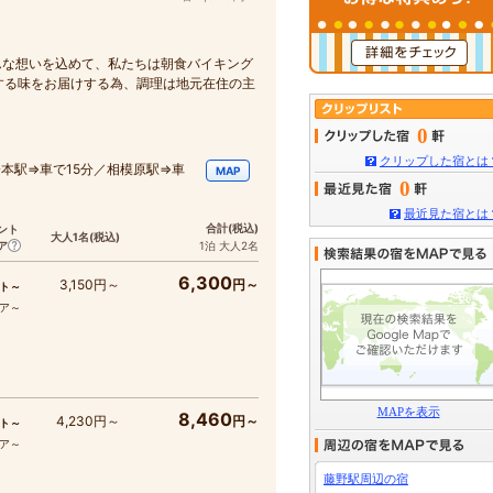
んな想いを込めて、私たちは朝食バイキング
する味をお届けする為、調理は地元在住の主
0
クリップした宿とは
本駅⇒車で15分／相模原駅⇒車
MAP
0
最近見た宿とは
合計
(税込)
ント
大人1名
(税込)
ア
1泊 大人2名
6,300
3,150円～
円～
ト～
コア～
MAPを表示
8,460
4,230円～
円～
ト～
コア～
藤野駅周辺の宿