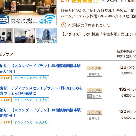
4.0
383件
接客
観光＆ビジネスに便利な好立地！ 全客室に加
ルームアイテムを採用♪ 2023年6月より連
2時間前に予約されました
【アクセス】
JR相模線『南橋本駅』西口より
加算予定ポイ
泊プラン
加算予定スコ
泊り】【スタンダードプラン】JR相模線南橋本駅
120
ポイン
シングル
徒歩1分！
6,000ス
食事なし
ントUP
オンラインカード決済可
食付】リブマックスセットプラン ～1日のはじめを
132
ポイン
シングル
当でちょっぴり豪華に
6,620ス
朝のみ
ントUP
オンラインカード決済可
泊り】【スタンダードプラン】JR相模線南橋本駅
120
ポイン
シングル
徒歩1分！
6,000ス
食事なし
ントUP
オンラインカード決済可