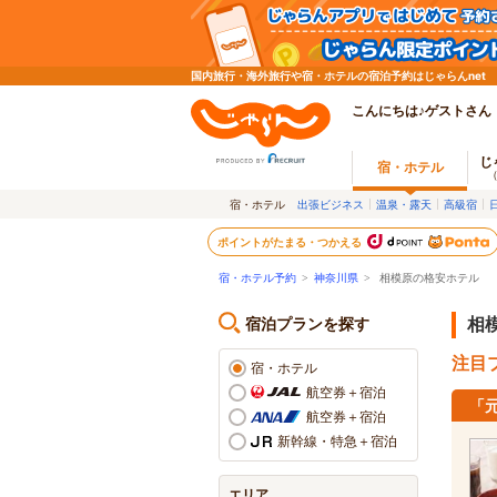
国内旅行・海外旅行や宿・ホテルの宿泊予約はじゃらんnet
こんにちは♪ゲストさん
じ
宿・ホテル
宿・ホテル
出張ビジネス
温泉・露天
高級宿
ポイントがたまる・つかえる
宿・ホテル予約
>
神奈川県
>
相模原の格安ホテル
宿泊プランを探す
相
注目プ
宿・ホテル
航空券＋宿泊
「
航空券＋宿泊
新幹線・特急＋宿泊
エリア