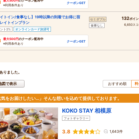
最大500円
のクーポン配布中
クーポンGET
※利用条件あり
イトイン/食事なし】19時以降の到着でお得に宿
132
ポイン
セミダブル
レイトインプラン
6,650ス
食事なし
ント2%
オンラインカード決済可
最大500円
のクーポン配布中
クーポンGET
※利用条件あり
ありました。
地図で表示
おすすめ順
料
元気をお届けしたい…」そんな想いを込めて提供しております。
KOKO STAY 相模原
フォトギャラリー
3.8
1,643件