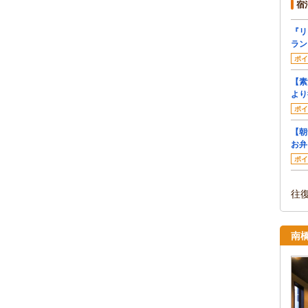
宿
『リ
ラン
ポイ
【素
より
ポイ
【朝
お弁
ポイ
往
南橋