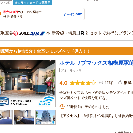
ント2%
オンラインカード決済専用
最大500円
のクーポン配布中
クーポンGET
※利用条件あり
復航空券
や
新幹線・特急
とセットでお得なプラン
模原駅から徒歩5分！全室シモンズベッド導入！！
ホテルリブマックス相模原駅
フォトギャラリー
4.0
175件
部屋
全室セミダブルベッドの高級シモンズベッドを
ンズ製ベッドで快適な睡眠を。
22時間前に予約されました
【アクセス】
JR横浜線相模原駅より徒歩約5
加算予定ポイ