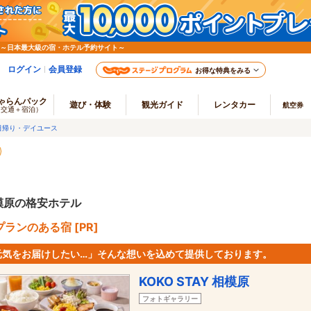
 ～日本最大級の宿・ホテル予約サイト～
ログイン
会員登録
お得な特典をみる
ゃらんパック
遊び・体験
観光ガイド
レンタカー
航空券
（交通＋宿泊）
日帰り・デイユース
模原の格安ホテル
ランのある宿 [PR]
元気をお届けしたい…」そんな想いを込めて提供しております。
KOKO STAY 相模原
フォトギャラリー