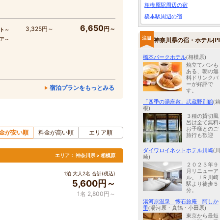
相模原駅周辺の宿
橋本駅周辺の宿
6,650
3,325円～
円～
ト～
コア～
神奈川県の宿・ホテル[PR
橋本パークホテル
(相模原)
焼立てパンも
ある、朝の無
料ドリンクバ
ーが好評で
宿泊プランをもっとみる
す。
「四季の湯座敷」武蔵野別館
(
根)
３種の貸切風
呂は全て無料
お子様とのご
金が安い順
料金が高い順
エリア順
旅行も歓迎
ダイワロイネットホテル川崎
(
エリア：
神奈川県 > 相模原
崎)
２０２３年９
月リニューア
1泊 大人2名 合計(税込)
ル。ＪＲ川崎
5,600円～
駅より徒歩５
分。
1名 2,800円～
湯河原温泉 懐石旅庵 阿しか
里
(湯河原・真鶴・小田原)
東京から最短