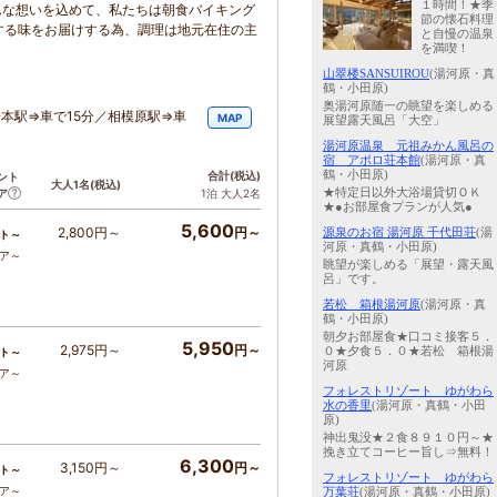
１時間！★季
んな想いを込めて、私たちは朝食バイキング
節の懐石料理
する味をお届けする為、調理は地元在住の主
と自慢の温泉
を満喫！
山翠楼SANSUIROU
(湯河原・真
鶴・小田原)
奥湯河原随一の眺望を楽しめる
本駅⇒車で15分／相模原駅⇒車
MAP
展望露天風呂「大空」
湯河原温泉 元祖みかん風呂の
宿 アポロ荘本館
(湯河原・真
鶴・小田原)
合計
(税込)
ント
大人1名
(税込)
★特定日以外大浴場貸切ＯＫ
ア
1泊 大人2名
★●お部屋食プランが人気●
5,600
2,800円～
円～
源泉のお宿 湯河原 千代田荘
(湯
ト～
河原・真鶴・小田原)
コア～
眺望が楽しめる「展望・露天風
呂」です。
若松 箱根湯河原
(湯河原・真
鶴・小田原)
朝夕お部屋食★口コミ接客５．
5,950
2,975円～
円～
０★夕食５．０★若松 箱根湯
ト～
河原
コア～
フォレストリゾート ゆがわら
水の香里
(湯河原・真鶴・小田
原)
神出鬼没★２食８９１０円～★
挽き立てコーヒー旨し⇒無料！
6,300
3,150円～
円～
ト～
フォレストリゾート ゆがわら
コア～
万葉荘
(湯河原・真鶴・小田原)