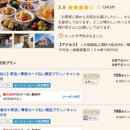
3.8
1,643件
「お客様に朝から元気をお届けしたい…」そ
を提供しております。どこか懐かしいホッと
婦の皆さんにお願いしております。
たった今予約されました
【アクセス】
ＪＲ相模線上溝駅⇒徒歩9分／橋
で10分／相模原愛川ＩＣ⇒車で約10分
加算予定ポイ
注目プラン
加算予定スコ
泊り】即決／事前カード払い限定プラン／キャンセ
126
ポイン
セミダブル
可
6,300ス
食事なし
ント2%
オンラインカード決済専用
最大500円
のクーポン配布中
クーポンGET
※利用条件あり
食付☆即決／事前カード払い限定プラン／キャン
168
ポイン
セミダブル
不可
8,460ス
朝のみ
ント2%
オンラインカード決済専用