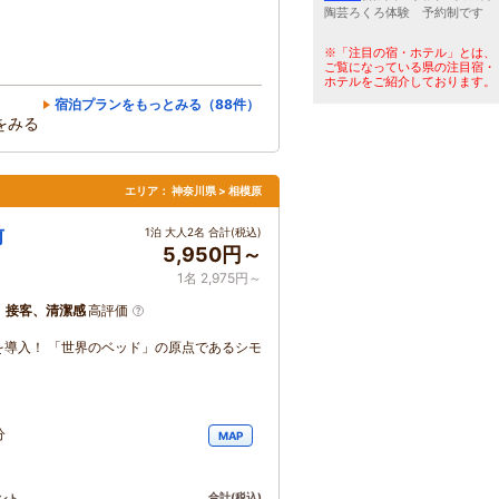
陶芸ろくろ体験 予約制です
※「注目の宿・ホテル」とは、
ご覧になっている県の注目宿・
ホテルをご紹介しております。
宿泊プランをもっとみる（88件）
をみる
エリア：
神奈川県 > 相模原
前
1泊 大人2名 合計(税込)
5,950円～
1名 2,975円～
、接客、清潔感
高評価
導入！ 「世界のベッド」の原点であるシモ
分
MAP
合計
(税込)
ント