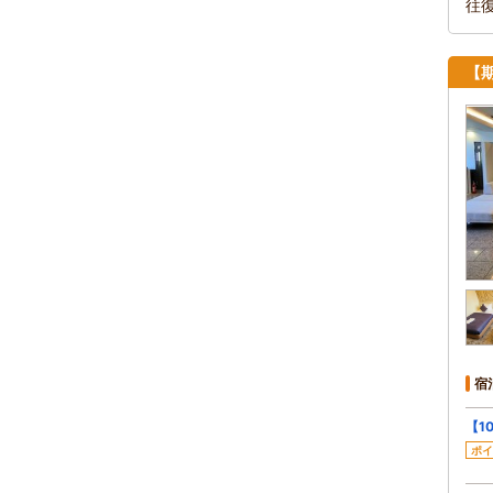
往
【
宿
【1
ポイ