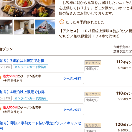
「お客様に朝から元気をお届けしたい…」そ
を提供しております。どこか懐かしいホッと
婦の皆さんにお願いしております。
たった今予約されました
【アクセス】
ＪＲ相模線上溝駅⇒徒歩9分／橋
で10分／相模原愛川ＩＣ⇒車で約10分
加算予定ポイ
泊プラン
加算予定スコ
泊り】7連泊以上限定でお得
112
ポイン
セミダブル
ント2%
オンラインカード決済可
5,600ス
食事なし
最大500円
のクーポン配布中
クーポンGET
※利用条件あり
泊り】4連泊以上限定でお得
118
ポイン
セミダブル
ント2%
オンラインカード決済可
5,950ス
食事なし
最大500円
のクーポン配布中
クーポンGET
※利用条件あり
泊り】即決／事前カード払い限定プラン／キャンセ
126
ポイン
セミダブル
可
6,300ス
食事なし