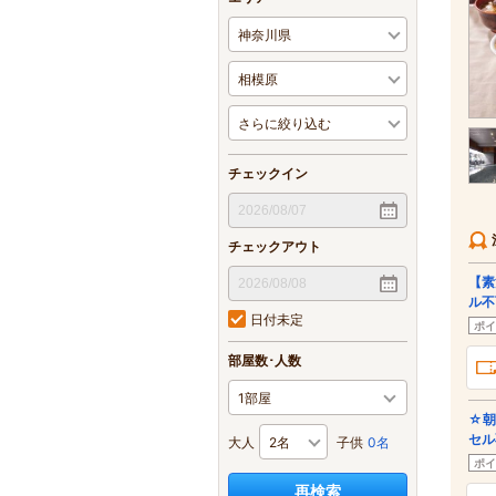
チェックイン
チェックアウト
【素
ル不
日付未定
ポイ
部屋数･人数
☆朝
セル
大人
子供
0名
ポイ
再検索