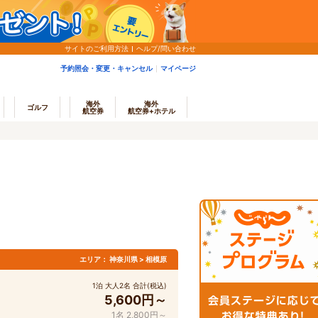
サイトのご利用方法
ヘルプ/問い合わせ
予約照会・変更・キャンセル
マイページ
海外
海外
ゴルフ
航空券
航空券+ホテル
エリア：
神奈川県 > 相模原
1泊 大人2名 合計(税込)
5,600円～
1名 2,800円～