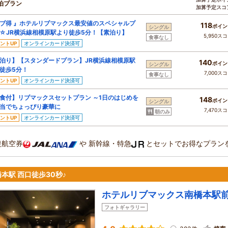
泊プラン
加算予定スコ
ブ得 』ホテルリブマックス最安値のスペシャルプ
118
ポイン
シングル
☆JR横浜線相模原駅より徒歩5分！【素泊り】
5,950ス
食事なし
ントUP
オンラインカード決済可
泊り】【スタンダードプラン】JR横浜線相模原駅
140
ポイン
シングル
徒歩5分！
7,000ス
食事なし
ントUP
オンラインカード決済可
食付】リブマックスセットプラン ～1日のはじめを
148
ポイン
シングル
当でちょっぴり豪華に
7,470ス
朝のみ
ントUP
オンラインカード決済可
復航空券
や
新幹線・特急
とセットでお得なプラン
本駅 西口徒歩30秒♪
ホテルリブマックス南橋本駅
フォトギャラリー