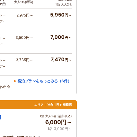
大人1名
(税込)
ア
1泊 大人2名
5,950
2,975円～
円～
ト～
コア～
7,000
3,500円～
円～
ト～
コア～
7,470
3,735円～
円～
ト～
コア～
宿泊プランをもっとみる（6件）
をみる
エリア：
神奈川県 > 相模原
前
1泊 大人2名 合計(税込)
6,000円～
1名 3,000円～