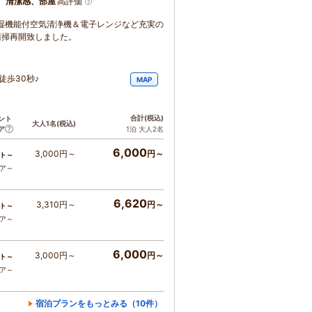
、清潔感、部屋
高評価
湿機能付空気清浄機＆電子レンジなど充実の
泊清掃再開致しました。
徒歩30秒♪
MAP
合計
(税込)
ント
大人1名
(税込)
ア
1泊 大人2名
6,000
3,000円～
円～
ト～
コア～
6,620
3,310円～
円～
ト～
コア～
6,000
3,000円～
円～
ト～
コア～
宿泊プランをもっとみる（10件）