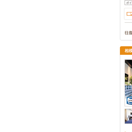
ポイ
往
相