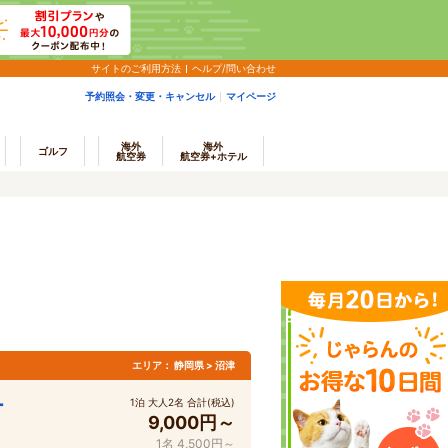
サイトのご利用方法
ヘルプ/問い合わせ
予約照会・変更・キャンセル
マイページ
海外
海外
ゴルフ
航空券
航空券+ホテル
エリア：
静岡県 > 沼津
ー
1泊 大人2名 合計(税込)
9,000円～
1名 4,500円～