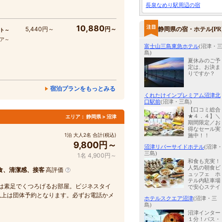
長泉なめり駅周辺の宿
10,880
5,440円～
円～
静岡県の宿・ホテル[PR
ト～
コア～
富士山三島東急ホテル
(沼津・
島)
夏休みのご予
定は、お決ま
りですか？
宿泊プランをもっとみる
くれたけインプレミアム沼津北
口駅前
(沼津・三島)
【口コミ総合
★４．４】＼
エリア：
静岡県 > 沼津
期間限定／お
得なセール実
1泊 大人2名 合計(税込)
施中！！
9,800円～
沼津リバーサイドホテル
(沼津
三島)
1名 4,900円～
和食も充実！
人気の朝食ビ
食、清潔感、接客
高評価
ュッフェ ホ
テル内駐車場
は素足でくつろげるお部屋。ビジネスタイ
で安心ステイ
以上は団体予約となります。必ずお電話かメ
ホテルスクエア沼津
(沼津・三
島)
沼津インター
１分！バス・