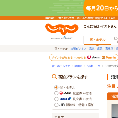
国内旅行・海外旅行や宿・ホテルの宿泊予約はじゃらんnet
こんにちは♪ゲストさん
じ
宿・ホテル
宿・ホテル
出張ビジネス
温泉・露天
高級宿
ポイントがたまる・つかえる
宿・ホテル予約
>
静岡県
>
沼津・三島
>
沼津の格
宿泊プランを探す
沼
注目プ
宿・ホテル
航空券＋宿泊
沼
航空券＋宿泊
新幹線・特急＋宿泊
エリア