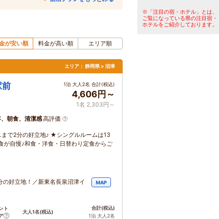
※「注目の宿・ホテル」とは、
ご覧になっている県の注目宿・
ホテルをご紹介しております。
金が安い順
料金が高い順
エリア順
エリア：
静岡県 > 沼津
駅前
1泊 大人2名 合計(税込)
4,606円～
1名 2,303円～
客、朝食、清潔感
高評価
まで2分の好立地♪ ★シングルルームは13
食が自慢♪和食・洋食・日替わり定食からご
3分の好立地！／新東名長泉沼津イ
MAP
合計
(税込)
ント
大人1名
(税込)
ア
1泊 大人2名