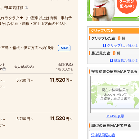
客、部屋
高評価
入れラクラク★（中型車以上は有料・事前予
はそば♪伊豆・箱根・富士山方面のビジネ
0
クリップした宿とは
を三島・箱根・伊豆方面へ約15分
MAP
0
最近見た宿とは
合計
(税込)
ント
大人1名
(税込)
ア
1泊 大人2名
11,520
5,760円～
円～
ト～
コア～
MAPを表示
11,520
5,760円～
円～
ト～
コア～
沼津駅周辺の宿