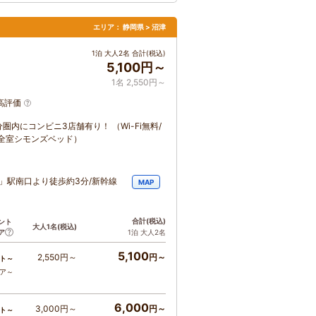
エリア：
静岡県 > 沼津
1泊 大人2名 合計(税込)
5,100円～
1名 2,550円～
高評価
内にコンビニ3店舗有り！ （Wi-Fi無料/
全室シモンズベッド）
」駅南口より徒歩約3分/新幹線
MAP
合計
(税込)
ント
大人1名
(税込)
ア
1泊 大人2名
5,100
2,550円～
円～
ト～
コア～
6,000
3,000円～
円～
ト～