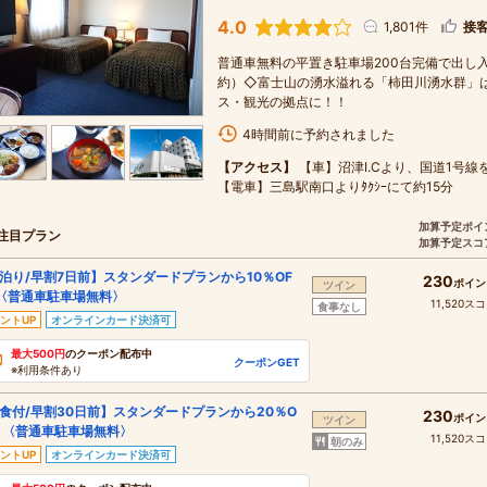
4.0
1,801件
接
普通車無料の平置き駐車場200台完備で出し
約）◇富士山の湧水溢れる「柿田川湧水群」
ス・観光の拠点に！！
4時間前に予約されました
【アクセス】
【車】沼津I.Cより、国道1号線
【電車】三島駅南口よりﾀｸｼｰにて約15分
加算予定ポイ
注目プラン
加算予定スコ
泊り/早割7日前】スタンダードプランから10％OF
230
ポイン
ツイン
〈普通車駐車場無料〉
11,520ス
食事なし
ントUP
オンラインカード決済可
最大500円
のクーポン配布中
クーポンGET
※利用条件あり
食付/早割30日前】スタンダードプランから20％O
230
ポイン
ツイン
★〈普通車駐車場無料〉
11,520ス
朝のみ
ントUP
オンラインカード決済可