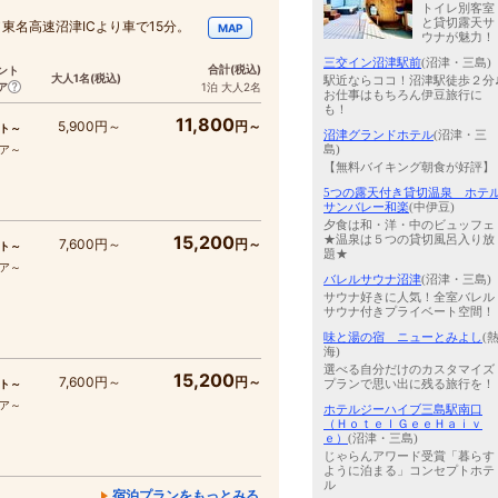
トイレ別客室
と貸切露天サ
東名高速沼津ICより車で15分。
MAP
ウナが魅力！
三交イン沼津駅前
(沼津・三島)
合計
(税込)
ント
大人1名
(税込)
駅近ならココ！沼津駅徒歩２分
ア
1泊 大人2名
お仕事はもちろん伊豆旅行に
も！
11,800
5,900円～
円～
ト～
沼津グランドホテル
(沼津・三
島)
コア～
【無料バイキング朝食が好評】
5つの露天付き貸切温泉 ホテ
サンバレー和楽
(中伊豆)
夕食は和・洋・中のビュッフェ
15,200
★温泉は５つの貸切風呂入り放
7,600円～
円～
ト～
題★
コア～
バレルサウナ沼津
(沼津・三島)
サウナ好きに人気！全室バレル
サウナ付きプライベート空間！
味と湯の宿 ニューとみよし
(
海)
選べる自分だけのカスタマイズ
15,200
7,600円～
円～
プランで思い出に残る旅行を！
ト～
コア～
ホテルジーハイブ三島駅南口
（ＨｏｔｅｌＧｅｅＨａｉｖ
ｅ）
(沼津・三島)
じゃらんアワード受賞「暮らす
ように泊まる」コンセプトホテ
ル
宿泊プランをもっとみる