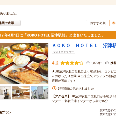
ありました。
地図で表示
おすすめ順
料
７年4月1日に「KOKO HOTEL 沼津駅前」と改名いたしました。
ＫＯＫＯ ＨＯＴＥＬ 沼津
フォトギャラリー
4.2
1,870件
接
★JR沼津駅北口改札口より徒歩2分、コンビニ
㎡のゆったり空間 ★出来立てアツアツの朝定
選択が可能です♪
3時間前に予約されました
【アクセス】
JR沼津駅北口改札口から徒歩
ンター・東名沼津インターから車で15分
加算予定ポイ
泊プラン
加算予定スコ