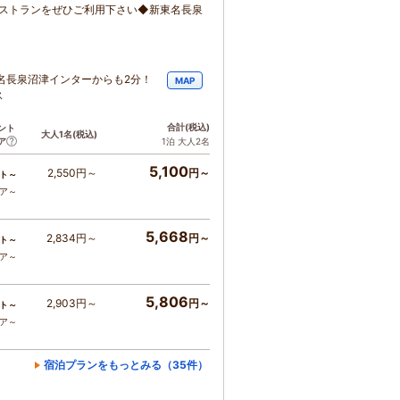
レストランをぜひご利用下さい◆新東名長泉
名長泉沼津インターからも2分！
MAP
ス
合計
(税込)
ント
大人1名
(税込)
ア
1泊 大人2名
5,100
2,550円～
円～
ト～
コア～
5,668
2,834円～
円～
ト～
コア～
5,806
2,903円～
円～
ト～
コア～
宿泊プランをもっとみる（35件）