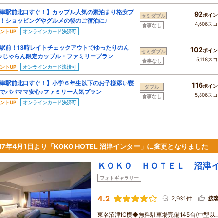
津駅前北口すぐ！】カップル人気の素泊まり格安プ
92
ポイン
セミダブル
！ショッピングやグルメの後のご宿泊に♪
4,606ス
食事なし
ントUP
オンラインカード決済可
駅前！13時レイトチェックアウトでゆったりのん
102
ポイン
セミダブル
♪じゃらん限定カップル・ファミリープラン
5,118ス
食事なし
ントUP
オンラインカード決済可
津駅前北口すぐ！】小学６年生以下のお子様添い寝
116
ポイン
ダブル
でパパママ安心♪ファミリー人気プラン
5,806ス
食事なし
ントUP
オンラインカード決済可
7年4月1日より「KOKO HOTEL 沼津インター」に変更となりました
ＫＯＫＯ ＨＯＴＥＬ 沼津
フォトギャラリー
4.2
2,931件
接
東名沼津IC横◆無料駐車場完備145台(中型