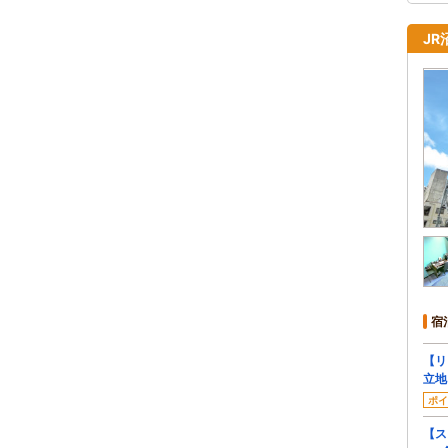
JR
宿
【リ
立地
ポイ
【ス