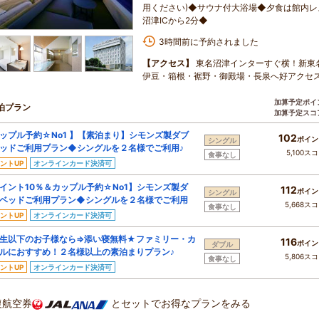
用ください)◆サウナ付大浴場◆夕食は館内
沼津ICから2分◆
3時間前に予約されました
【アクセス】
東名沼津インターすぐ横！新東
伊豆・箱根・裾野・御殿場・長泉へ好アクセ
加算予定ポイ
泊プラン
加算予定スコ
ップル予約☆No1 】【素泊まり】シモンズ製ダブ
102
ポイン
シングル
ッドご利用プラン◆シングルを２名様でご利用♪
5,100ス
食事なし
ントUP
オンラインカード決済可
イント10％＆カップル予約☆No1】シモンズ製ダ
112
ポイン
シングル
ベッドご利用プラン◆シングルを２名様でご利用
5,668ス
食事なし
ントUP
オンラインカード決済可
生以下のお子様なら⇒添い寝無料★ファミリー・カ
116
ポイン
ダブル
ルにおすすめ！２名様以上の素泊まりプラン♪
5,806ス
食事なし
ントUP
オンラインカード決済可
復航空券
とセットでお得なプランをみる