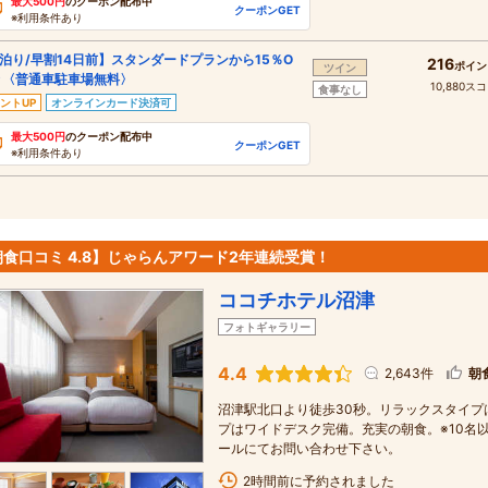
最大500円
のクーポン配布中
クーポンGET
※利用条件あり
泊り/早割14日前】スタンダードプランから15％O
216
ポイン
ツイン
★〈普通車駐車場無料〉
10,880ス
食事なし
ントUP
オンラインカード決済可
最大500円
のクーポン配布中
クーポンGET
※利用条件あり
朝食口コミ 4.8】じゃらんアワード2年連続受賞！
ココチホテル沼津
フォトギャラリー
4.4
2,643件
朝
沼津駅北口より徒歩30秒。リラックスタイプ
プはワイドデスク完備。充実の朝食。※10名
ールにてお問い合わせ下さい。
2時間前に予約されました