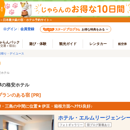
 ～日本最大級の宿・ホテル予約サイト～
ログイン
会員登録
お得な特典をみる
ゃらんパック
遊び・体験
観光ガイド
レンタカー
航空券
（交通＋宿泊）
日帰り・デイユース
安ホテル
津の格安ホテル
ランのある宿 [PR]
津・三島の中間に位置★伊豆・箱根方面へｱｸｾｽ良好♪
ホテル・エルムリージェンシ
フォトギャラリー
宿ブログ新着あり