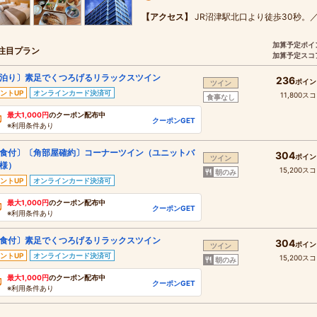
【アクセス】
JR沼津駅北口より徒歩30秒。／
加算予定ポイ
注目プラン
加算予定スコ
泊り〕素足でくつろげるリラックスツイン
236
ポイン
ツイン
ントUP
オンラインカード決済可
11,800ス
食事なし
最大1,000円
のクーポン配布中
クーポンGET
※利用条件あり
食付〕〔角部屋確約〕コーナーツイン（ユニットバ
304
ポイン
ツイン
様）
15,200ス
朝のみ
ントUP
オンラインカード決済可
最大1,000円
のクーポン配布中
クーポンGET
※利用条件あり
食付〕素足でくつろげるリラックスツイン
304
ポイン
ツイン
ントUP
オンラインカード決済可
15,200ス
朝のみ
最大1,000円
のクーポン配布中
クーポンGET
※利用条件あり