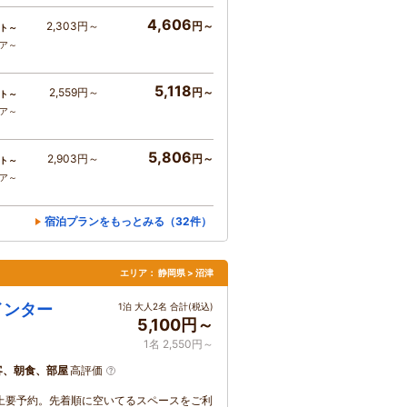
4,606
2,303円～
円～
ト～
コア～
5,118
2,559円～
円～
ト～
コア～
5,806
2,903円～
円～
ト～
コア～
宿泊プランをもっとみる（32件）
エリア：
静岡県 > 沼津
インター
1泊 大人2名 合計(税込)
5,100円～
1名 2,550円～
客、朝食、部屋
高評価
以上要予約。先着順に空いてるスペースをご利