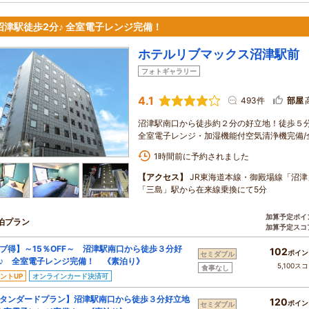
沼津駅徒歩2分♪ 全室電子レンジ完備！
ホテルリブマックス沼津駅前
フォトギャラリー
4.1
493件
部屋
沼津駅南口から徒歩約２分の好立地！徒歩５分圏
全室電子レンジ・加湿機能付空気清浄機完備/
1時間前に予約されました
【アクセス】
JR東海道本線・御殿場線「沼津
「三島」駅から在来線乗換にて5分
加算予定ポイ
泊プラン
加算予定スコ
ブ得】～15％OFF～ 沼津駅南口から徒歩３分好
102
ポイン
セミダブル
♪ 全室電子レンジ完備！ 《素泊り》
5,100ス
食事なし
ントUP
オンラインカード決済可
タンダードプラン】沼津駅南口から徒歩３分好立地
120
ポイン
セミダブル