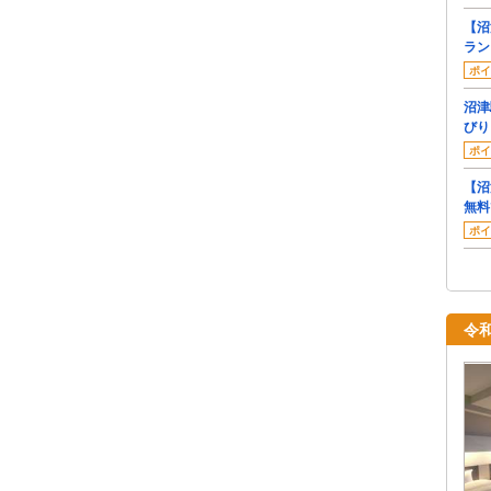
【沼
ラン
ポイ
沼津
びり
ポイ
【沼
無料
ポイ
令和