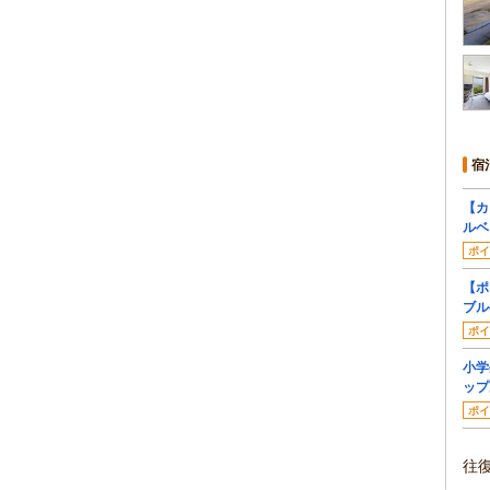
宿
【カ
ルベ
ポイ
【ポ
ブル
ポイ
小学
ップ
ポイ
往