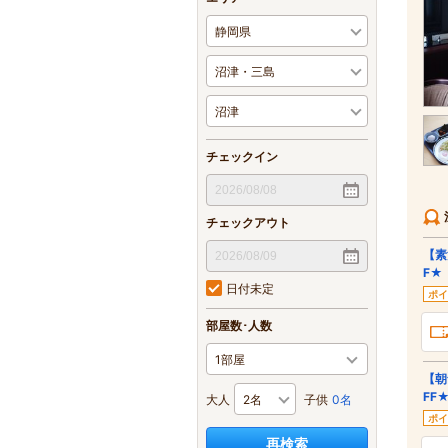
チェックイン
チェックアウト
【素
F★
日付未定
ポイ
部屋数･人数
【朝
FF
大人
子供
0名
ポイ
再検索