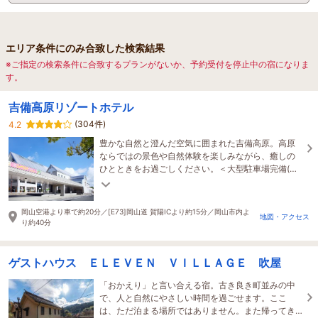
エリア条件にのみ合致した検索結果
※ご指定の検索条件に合致するプランがないか、予約受付を停止中の宿になりま
す。
吉備高原リゾートホテル
(304件)
4.2
豊かな自然と澄んだ空気に囲まれた吉備高原。高原
ならではの景色や自然体験を楽しみながら、癒しの
ひとときをお過ごしください。＜大型駐車場完備(無
料)、人口ラジウム温泉の貸切風呂(有料)ございます
＞
岡山空港より車で約20分／[E73]岡山道 賀陽ICより約15分／岡山市内よ
地図・アクセス
り約40分
ゲストハウス ＥＬＥＶＥＮ ＶＩＬＬＡＧＥ 吹屋
「おかえり」と言い合える宿。古き良き町並みの中
で、人と自然にやさしい時間を過ごせます。ここ
は、ただ泊まる場所ではありません。また帰ってき