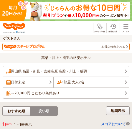
じゃらん
ゲスト
さん
お得な特典をみる
高梁・川上・成羽の格安ホテル
岡山県 高梁・新見・吉備高原 高梁・川上・成羽
日付未定
1部屋 大人2名
～20,000円 こだわり条件あり
地図表示
おすすめ順
安い順
1
スコアについて
軒中
1
～
1
軒表示