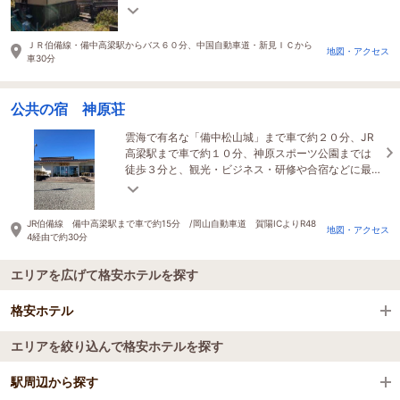
たくなる、そんな場所でありたいと思っています。
ＪＲ伯備線・備中高梁駅からバス６０分、中国自動車道・新見ＩＣから
地図・アクセス
車30分
公共の宿 神原荘
雲海で有名な「備中松山城」まで車で約２０分、JR
高梁駅まで車で約１０分、神原スポーツ公園までは
徒歩３分と、観光・ビジネス・研修や合宿などに最
適です！
JR伯備線 備中高梁駅まで車で約15分 /岡山自動車道 賀陽ICよりR48
地図・アクセス
4経由で約30分
エリアを広げて格安ホテルを探す
格安ホテル
エリアを絞り込んで格安ホテルを探す
全国の格安ホテル
駅周辺から探す
岡山県