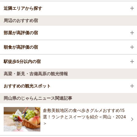
近隣エリアから探す
備中高梁駅
高梁・新見・吉備高原
周辺のおすすめ宿
新見・阿哲
部屋が高評価の宿
新見 グランドホテルみよしや
朝食が高評価の宿
新見 グランドホテルみよしや
駅徒歩5分以内の宿
高梁・新見・吉備高原の観光情報
新見 グランドホテルみよしや
新見ビジネスシティーホテル
おすすめの観光スポット
岡山県のじゃらんニュース関連記事
備中松山城
4.3
倉敷美観地区の食べ歩きグルメおすすめ15
城山の臥牛山は大松山、小松山、天神丸、前山の四峰から成るが、秋
選！ランチとスイーツを紹介＜岡山・2024
庭重信が延応2年（1240）大松山に砦を築いたことに始まります。 現
＞
在の「備中松山城」は天和3年（1683）、松山藩主水谷勝宗の手によ
って完成したものといわれています。 現在は二層二階の天守の他、二
重櫓、大手門や櫓の礎石、土塀、高い石垣などが残っています。平成9