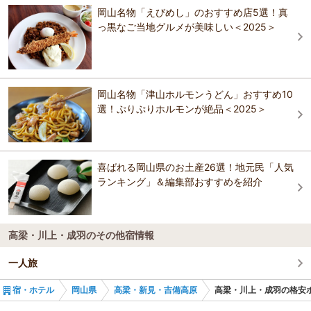
年本丸の一部が復元されました。天守、二重櫓、土塀の一部が国の重
岡山名物「えびめし」のおすすめ店5選！真
要文化財に指定されています。 現存する天守を持ち、日本一高い場所
っ黒なご当地グルメが美味しい＜2025＞
にある山城であり、秋から春にかけて、早朝のみに見ることができる
雲海に浮かぶ姿は幻想的です。 【料金】 大人: 500円 団体割引あり 中
学生: 200円 団体割引あり 小学生: 200円 団体割引あり
おすすめの観光スポットガイドを見る
岡山名物「津山ホルモンうどん」おすすめ10
選！ぷりぷりホルモンが絶品＜2025＞
喜ばれる岡山県のお土産26選！地元民「人気
ランキング」＆編集部おすすめを紹介
高梁・川上・成羽のその他宿情報
一人旅
宿・ホテル
岡山県
高梁・新見・吉備高原
高梁・川上・成羽の格安