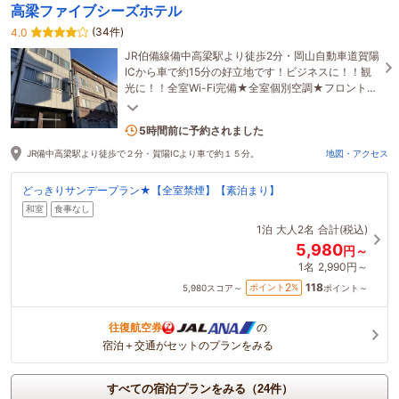
高梁ファイブシーズホテル
(34件)
4.0
JR伯備線備中高梁駅より徒歩2分・岡山自動車道賀陽
ICから車で約15分の好立地です！ビジネスに！！観
光に！！全室Wi-Fi完備★全室個別空調★フロント
24時間対応★コスパ最強ホテルです( *´艸｀)
2名がこの宿を見ています
5時間前に予約されました
JR備中高梁駅より徒歩で２分・賀陽ICより車で約１５分。
地図・アクセス
どっきりサンデープラン★【全室禁煙】【素泊まり】
和室
食事なし
1泊
大人2名
合計(税込)
5,980
円～
1名
2,990円～
118
2
ポイント
%
5,980
スコア～
ポイント～
往復航空券
の
宿泊＋交通がセットのプランをみる
すべての宿泊プランをみる（24件）