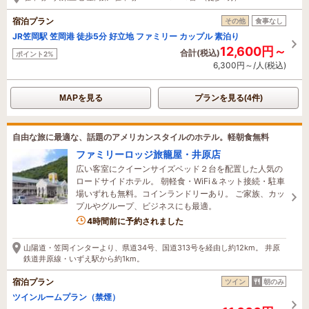
宿泊プラン
その他
食事なし
JR笠岡駅 笠岡港 徒歩5分 好立地 ファミリー カップル 素泊り
12,600円～
合計(税込)
ポイント2%
6,300円～/人(税込)
MAPを見る
プランを見る(4件)
自由な旅に最適な、話題のアメリカンスタイルのホテル。軽朝食無料
ファミリーロッジ旅籠屋・井原店
広い客室にクイーンサイズベッド２台を配置した人気の
ロードサイドホテル。 朝軽食・WiFi＆ネット接続・駐車
場いずれも無料。コインランドリーあり。 ご家族、カッ
プルやグループ、ビジネスにも最適。
1名がこの宿を見ています
4時間前に予約されました
山陽道・笠岡インターより、県道34号、国道313号を経由し約12km。 井原
鉄道井原線・いずえ駅から約1km。
宿泊プラン
ツイン
朝のみ
ツインルームプラン（禁煙）