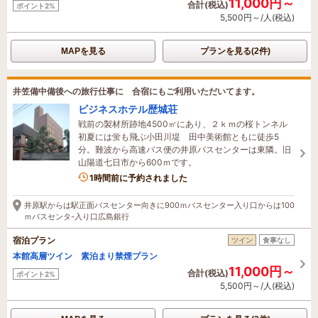
11,000円～
合計(税込)
ポイント2%
5,500円～/人(税込)
MAPを見る
プランを見る(2件)
井笠備中備後への旅行仕事に 合宿にもご利用いただいてます。
ビジネスホテル歴城荘
戦前の製材所跡地4500㎡にあり、２ｋｍの桜トンネル
初夏には蛍も飛ぶ小田川堤 田中美術館ともに徒歩5
分。難波から高速バス便の井原バスセンターは東隣。旧
山陽道七日市から600ｍです。
3名がこの宿を見ています
1時間前に予約されました
井原駅からは駅正面バスセンター向きに900ｍバスセンター入り口からは100
ｍバスセンタ-入り口広島銀行
宿泊プラン
ツイン
食事なし
本館高層ツイン 素泊まり禁煙プラン
11,000円～
合計(税込)
ポイント2%
5,500円～/人(税込)