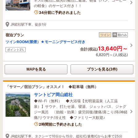
ネスの拠点に観光の拠点に最適。朝食（パン、コーヒー
の軽食）のサービス付き！！
1名がこの宿を見ています
34分前に予約されました
JR総社駅下車、徒歩1分
宿泊プラン
ツイン
朝のみ
ツインROOM(禁煙）★モーニングサービス付き
13,640円～
合計(税込)
ポイント2%
6,820円～/人(税込)
MAPを見る
プランを見る(3件)
「サマー／宿泊プラン」オススメ！ ◆駐車場（無料）
サントピア岡山総社
◆Wi-Fi（無料） ◆大浴場【光明湯温泉（人工温
泉）】サウナ、打たせ湯、寝湯、ジェットバス、ジャグ
ジー風呂 〔効能・効果〕疲労回復/腰痛/肩こり/痔/神経
痛/リウマチ/冷え性 ◆ファミリー大歓迎♪
5名がこの宿を見ています
2時間前に予約されました
JR総社駅下車、タクシーで10分から15分、総社IC/倉敷ICからお車で25分