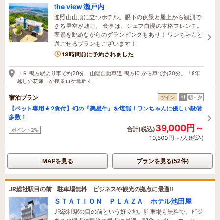
the view 瀬戸内
遙照山山頂に立つホテル。眼下の夜景と屋上から観測で
きる星空が魅力。 食事は、シェフ自慢の本格フレンチ。
夜景を眺めながらのグランピングもあり！ ワンちゃんと
過ごせるプランもございます！
2名がこの宿を見ています
18時間前に予約されました
ＪＲ 鴨方駅より車で約20分 山陽自動車道 鴨方IC から車で約20分。「8年
越しの花嫁」の夜景ロケ地近く。
宿泊プラン
ツイン
朝・夕
【ペット専用★2食付】幻の『美星牛』を堪能！ワンちゃんに優しい設備
多数！
39,000円～
合計(税込)
ポイント2%
19,500円～/人(税込)
MAPを見る
プランを見る(52件)
JR総社駅目の前 駐車場無料 ビジネスや観光の拠点に最適!!
ＳＴＡＴＩＯＮ ＰＬＡＺＡ ホテル池田屋
JR総社駅の目の前という好立地。駐車場も無料で、ビジ