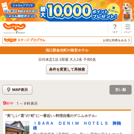
じゃらん
お得な特典をみる
浅口郡金光町の格安ホテル
日付未定1泊 1部屋 大人2名 子供0名
条件を変更して再検索
MAP表示
安い順
9
軒中
1
～
9
軒表示
”美”しい”星”の”町”に一番近い♪料理自慢のデニムホテル♪
ＩＢＡＲＡ ＤＥＮＩＭ ＨＯＴＥＬＳ 舞鶴
楼