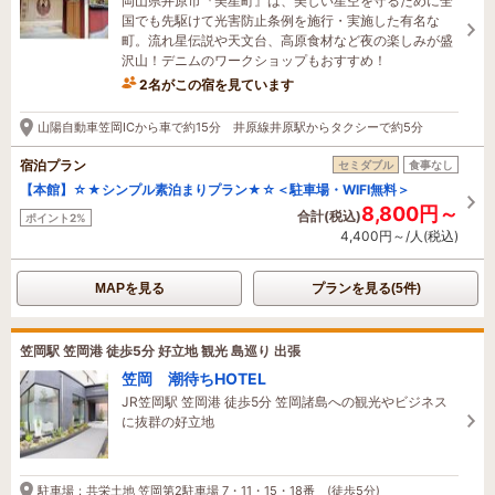
岡山県井原市『美星町』は、美しい星空を守るために全
国でも先駆けて光害防止条例を施行・実施した有名な
町。流れ星伝説や天文台、高原食材など夜の楽しみが盛
沢山！デニムのワークショップもおすすめ！
2名がこの宿を見ています
山陽自動車笠岡ICから車で約15分 井原線井原駅からタクシーで約5分
宿泊プラン
セミダブル
食事なし
【本館】☆★シンプル素泊まりプラン★☆＜駐車場・WIFI無料＞
8,800円～
合計(税込)
ポイント2%
4,400円～/人(税込)
MAPを見る
プランを見る(5件)
笠岡駅 笠岡港 徒歩5分 好立地 観光 島巡り 出張
笠岡 潮待ちHOTEL
JR笠岡駅 笠岡港 徒歩5分 笠岡諸島への観光やビジネス
に抜群の好立地
駐車場：共栄土地 笠岡第2駐車場 7・11・15・18番 (徒歩5分)