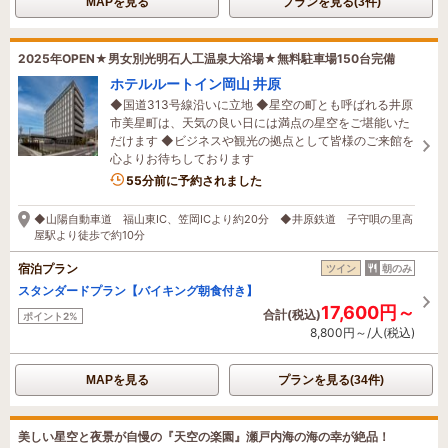
MAPを見る
プランを見る(3件)
2025年OPEN★男女別光明石人工温泉大浴場★無料駐車場150台完備
ホテルルートイン岡山 井原
◆国道313号線沿いに立地 ◆星空の町とも呼ばれる井原
市美星町は、天気の良い日には満点の星空をご堪能いた
だけます ◆ビジネスや観光の拠点として皆様のご来館を
心よりお待ちしております
2名がこの宿を見ています
55分前に予約されました
◆山陽自動車道 福山東IC、笠岡ICより約20分 ◆井原鉄道 子守唄の里高
屋駅より徒歩で約10分
宿泊プラン
ツイン
朝のみ
スタンダードプラン【バイキング朝食付き】
17,600円～
合計(税込)
ポイント2%
8,800円～/人(税込)
MAPを見る
プランを見る(34件)
美しい星空と夜景が自慢の『天空の楽園』瀬戸内海の海の幸が絶品！