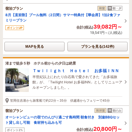
宿泊プラン
和室
朝・夕
8月【直前割】プール無料（2日間）サマー特典付【華会席】1泊2食ファ
ミリープラン
39,082円～
合計(税込)
ポイントUP
19,541円～/人(税込)
MAPを見る
プランを見る(142件)
渚まで徒歩５秒 ホテル前からの夕日は絶景
Ｔｗｉｌｉｇｈｔ Ｈｏｔｅｌ お多福ＩＮＮ
半世紀以上にわたり白石島で愛されてきた「お多福旅
館」が、「Twilight Hotel お多福INN」としてリニューア
ルオープンしました。。
笠岡住吉港から旅客船で約22分～35分 伏越港からフェリーで45分
宿泊プラン
和洋室
朝のみ
オーシャンビューの宿でのんびり過ごす島時間 朝食付き 別途BBQセッ
ト貸し出し可能 食材持ち込みも可
20,800円～
合計(税込)
ポイント2%